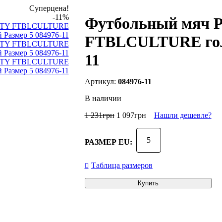
Суперцена!
-11%
Футбольный мяч
FTBLCULTURE голу
11
084976-11
В наличии
1 231
грн
1 097
грн
Нашли дешевле?
5
РАЗМЕР EU:
Таблица размеров
Купить