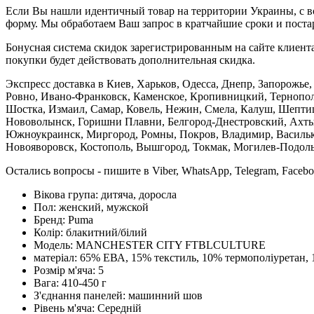
Если Вы нашли идентичный товар на территории Украины, с во
форму. Мы обработаем Ваш запрос в кратчайшие сроки и постар
Бонусная система скидок зарегистрированным на сайте клиента
покупки будет действовать дополнительная скидка.
Экспресс доставка в Киев, Харьков, Одесса, Днепр, Запорожь
Ровно, Ивано-Франковск, Каменское, Кропивницкий, Тернополь
Шостка, Измаил, Самар, Ковель, Нежин, Смела, Калуш, Шептиц
Нововолынск, Горишни Плавни, Белгород-Днестровский, Ахтыр
Южноукраинск, Миргород, Ромны, Покров, Владимир, Васильков
Новояворовск, Костополь, Вышгород, Токмак, Могилев-Подольс
Остались вопросы - пишите в Viber, WhatsApp, Telegram, Faceb
Вікова група:
дитяча, доросла
Пол:
женский, мужской
Бренд:
Puma
Колір:
блакитний/білий
Модель:
MANCHESTER CITY FTBLCULTURE
матеріал:
65% ЕВА, 15% текстиль, 10% термополіуретан, 
Розмір м'яча:
5
Вага:
410-450 г
З'єднання панелей:
машинний шов
Рівень м'яча:
Середній