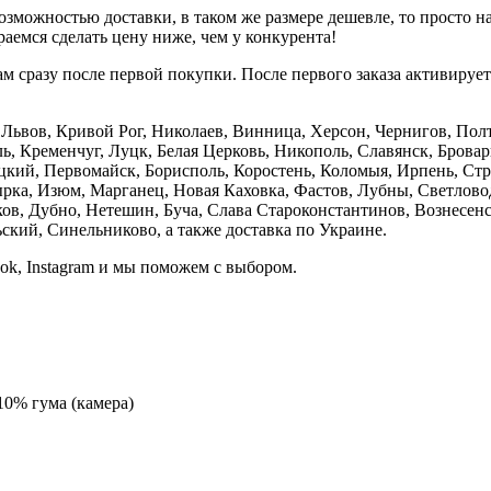
зможностью доставки, в таком же размере дешевле, то просто 
аемся сделать цену ниже, чем у конкурента!
м сразу после первой покупки. После первого заказа активируе
е, Львов, Кривой Рог, Николаев, Винница, Херсон, Чернигов, П
, Кременчуг, Луцк, Белая Церковь, Никополь, Славянск, Бровар
кий, Первомайск, Борисполь, Коростень, Коломыя, Ирпень, Стры
ка, Изюм, Марганец, Новая Каховка, Фастов, Лубны, Светлово
, Дубно, Нетешин, Буча, Слава Староконстантинов, Вознесенск
кий, Синельниково, а также доставка по Украине.
ook, Instagram и мы поможем с выбором.
10% гума (камера)