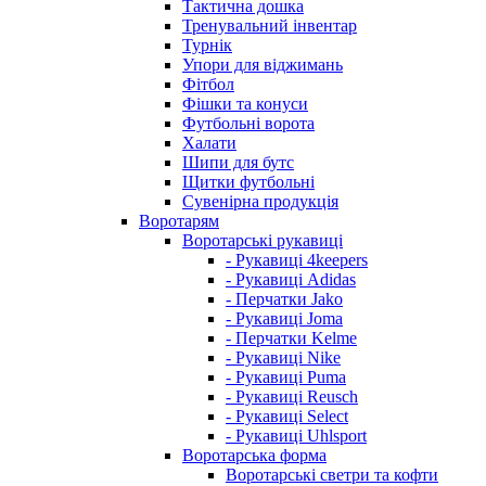
Тактична дошка
Тренувальний інвентар
Турнік
Упори для віджимань
Фітбол
Фішки та конуси
Футбольні ворота
Халати
Шипи для бутс
Щитки футбольні
Сувенірна продукція
Воротарям
Воротарські рукавиці
- Рукавиці 4keepers
- Рукавиці Adidas
- Перчатки Jako
- Рукавиці Joma
- Перчатки Kelme
- Рукавиці Nike
- Рукавиці Puma
- Рукавиці Reusch
- Рукавиці Select
- Рукавиці Uhlsport
Воротарська форма
Воротарські светри та кофти