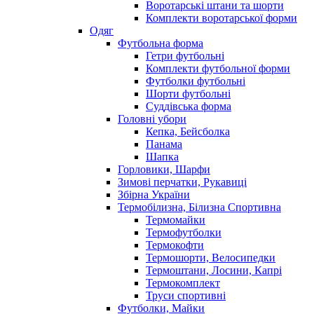
Воротарські штани та шорти
Комплекти воротарської форми
Одяг
Футбольна форма
Гетри футбольні
Комплекти футбольної форми
Футболки футбольні
Шорти футбольні
Суддівська форма
Головні убори
Кепка, Бейсболка
Панама
Шапка
Горловики, Шарфи
Зимові перчатки, Рукавиці
Збірна України
Термобілизна, Білизна Спортивна
Термомайки
Термофутболки
Термокофти
Термошорти, Велосипедки
Термоштани, Лосини, Капрі
Термокомплект
Труси спортивні
Футболки, Майки