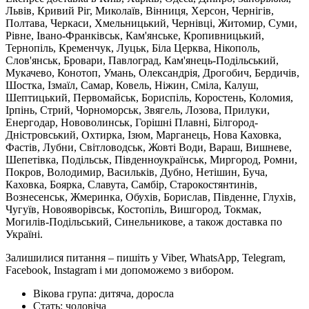
Львів, Кривий Ріг, Миколаїв, Вінниця, Херсон, Чернігів,
Полтава, Черкаси, Хмельницький, Чернівці, Житомир, Суми,
Рівне, Івано-Франківськ, Кам'янське, Кропивницький,
Тернопіль, Кременчук, Луцьк, Біла Церква, Нікополь,
Слов'янськ, Бровари, Павлоград, Кам'янець-Подільський,
Мукачево, Конотоп, Умань, Олександрія, Дрогобич, Бердичів,
Шостка, Ізмаїл, Самар, Ковель, Ніжин, Сміла, Калуш,
Шептицький, Первомайськ, Бориспіль, Коростень, Коломия,
Ірпінь, Стрий, Чорноморськ, Звягель, Лозова, Прилуки,
Енергодар, Нововолинськ, Горішні Плавні, Білгород-
Дністровський, Охтирка, Ізюм, Марганець, Нова Каховка,
Фастів, Лубни, Світловодськ, Жовті Води, Вараш, Вишневе,
Шепетівка, Подільськ, Південноукраїнськ, Миргород, Ромни,
Покров, Володимир, Васильків, Дубно, Нетішин, Буча,
Каховка, Боярка, Славута, Самбір, Старокостянтинів,
Вознесенськ, Жмеринка, Обухів, Борислав, Південне, Глухів,
Чугуїв, Новояворівськ, Костопіль, Вишгород, Токмак,
Могилів-Подільський, Синельникове, а також доставка по
Україні.
Залишилися питання – пишіть у Viber, WhatsApp, Telegram,
Facebook, Instagram і ми допоможемо з вибором.
Вікова група:
дитяча, доросла
Стать:
чоловіча