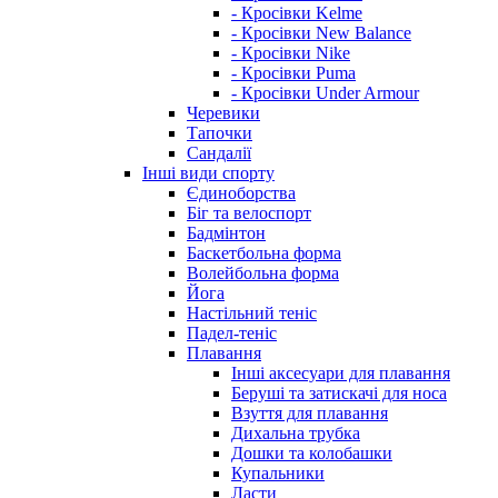
- Кросівки Kelme
- Кросівки New Balance
- Кросівки Nike
- Кросівки Puma
- Кросівки Under Armour
Черевики
Тапочки
Сандалії
Інші види спорту
Єдиноборства
Біг та велоспорт
Бадмінтон
Баскетбольна форма
Волейбольна форма
Йога
Настільний теніс
Падел-теніс
Плавання
Інші аксесуари для плавання
Беруші та затискачі для носа
Взуття для плавання
Дихальна трубка
Дошки та колобашки
Купальники
Ласти