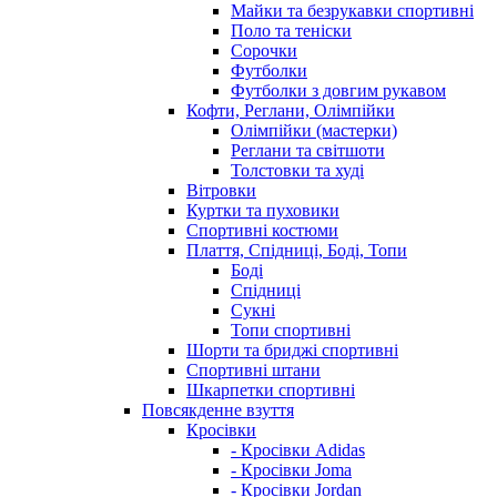
Майки та безрукавки спортивні
Поло та теніски
Сорочки
Футболки
Футболки з довгим рукавом
Кофти, Реглани, Олімпійки
Олімпійки (мастерки)
Реглани та світшоти
Толстовки та худі
Вітровки
Куртки та пуховики
Спортивні костюми
Плаття, Спідниці, Боді, Топи
Боді
Спідниці
Сукні
Топи спортивні
Шорти та бриджі спортивні
Спортивні штани
Шкарпетки спортивні
Повсякденне взуття
Кросівки
- Кросівки Adidas
- Кросівки Joma
- Кросівки Jordan