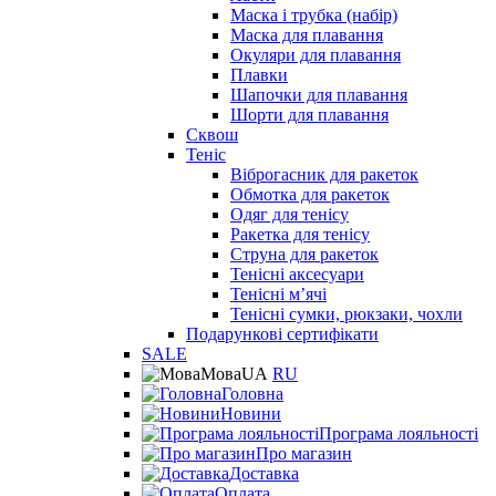
Маска і трубка (набір)
Маска для плавання
Окуляри для плавання
Плавки
Шапочки для плавання
Шорти для плавання
Сквош
Теніс
Віброгасник для ракеток
Обмотка для ракеток
Одяг для тенісу
Ракетка для тенісу
Струна для ракеток
Тенісні аксесуари
Тенісні мʼячі
Тенісні сумки, рюкзаки, чохли
Подарункові сертифікати
SALE
Мова
UA
RU
Головна
Новини
Програма лояльності
Про магазин
Доставка
Оплата