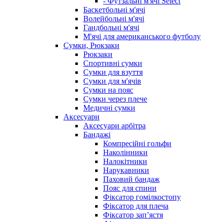
- Футзальні м'ячі Select
Баскетбольні м'ячі
Волейбольні м'ячі
Гандбольні м'ячі
М'ячі для американського футболу
Сумки, Рюкзаки
Рюкзаки
Спортивні сумки
Сумки для взуття
Сумки для м'ячів
Сумки на пояс
Сумки через плече
Медичні сумки
Аксесуари
Аксесуари арбітра
Бандажі
Компресійні гольфи
Наколінники
Налокітники
Нарукавники
Паховий бандаж
Пояс для спини
Фіксатор гомілкостопу
Фіксатор для плеча
Фіксатор запʼястя