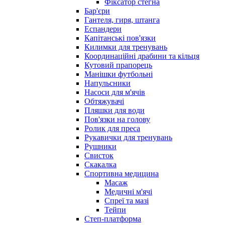
Фіксатор стегна
Бар'єри
Гантеля, гиря, штанга
Еспандери
Капітанські пов'язки
Килимки для тренувань
Координаційні драбини та кільця
Кутовий прапорець
Манішки футбольні
Напульсники
Насоси для м'ячів
Обтяжувачі
Пляшки для води
Пов'язки на голову
Ролик для преса
Рукавички для тренувань
Рушники
Свисток
Скакалка
Спортивна медицина
Масаж
Медичні м'ячі
Спреї та мазі
Тейпи
Степ-платформа