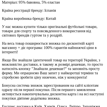
Матеріал: 95% бавовна, 5% еластан
Країна реєстрації бренду: Іспанія
Країна виробника бренду: Китай
У нас можна купити тільки оригінальні футбольні товари,
товари для спорту та повсякденного використання від
світових брендів гуртом та у роздріб.
На весь товар поширюється знижка по дисконтній карті
магазину + діє програма: 100% гарантія найнижчої ціни в
інтернеті!
Якщо Ви знайшли ідентичний товар на території України, з
можливістю доставки, в такому ж розмірі дешевше, то просто
натисніть кнопку "Знайшли дешевше?" та заповніть просту
форму. Ми опрацюємо Ваш запит у найкоротші терміни та
спробуємо зробити ціну нижчою, ніж у конкурента!
Бонусна система знижок зареєстрованим на сайті клієнтам
одразу після першої покупки. Після першого замовлення
активується накопичувальна дисконтна карта і на всі наступні
покупки діятиме додаткова знижка.
Експрес доставка в Київ, Харків, Одеса, Дніпро, Запоріжжя,