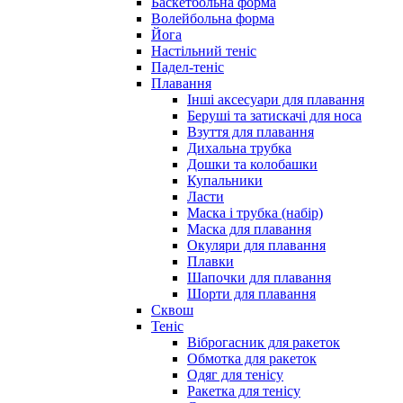
Баскетбольна форма
Волейбольна форма
Йога
Настільний теніс
Падел-теніс
Плавання
Інші аксесуари для плавання
Беруші та затискачі для носа
Взуття для плавання
Дихальна трубка
Дошки та колобашки
Купальники
Ласти
Маска і трубка (набір)
Маска для плавання
Окуляри для плавання
Плавки
Шапочки для плавання
Шорти для плавання
Сквош
Теніс
Віброгасник для ракеток
Обмотка для ракеток
Одяг для тенісу
Ракетка для тенісу