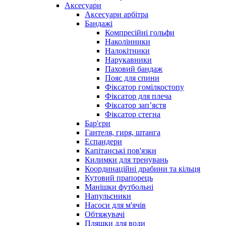
Аксесуари
Аксесуари арбітра
Бандажі
Компресійні гольфи
Наколінники
Налокітники
Нарукавники
Паховий бандаж
Пояс для спини
Фіксатор гомілкостопу
Фіксатор для плеча
Фіксатор запʼястя
Фіксатор стегна
Бар'єри
Гантеля, гиря, штанга
Еспандери
Капітанські пов'язки
Килимки для тренувань
Координаційні драбини та кільця
Кутовий прапорець
Манішки футбольні
Напульсники
Насоси для м'ячів
Обтяжувачі
Пляшки для води