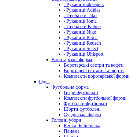
- Рукавиці 4keepers
- Рукавиці Adidas
- Перчатки Jako
- Рукавиці Joma
- Перчатки Kelme
- Рукавиці Nike
- Рукавиці Puma
- Рукавиці Reusch
- Рукавиці Select
- Рукавиці Uhlsport
Воротарська форма
Воротарські светри та кофти
Воротарські штани та шорти
Комплекти воротарської форми
Одяг
Футбольна форма
Гетри футбольні
Комплекти футбольної форми
Футболки футбольні
Шорти футбольні
Суддівська форма
Головні убори
Кепка, Бейсболка
Панама
Шапка