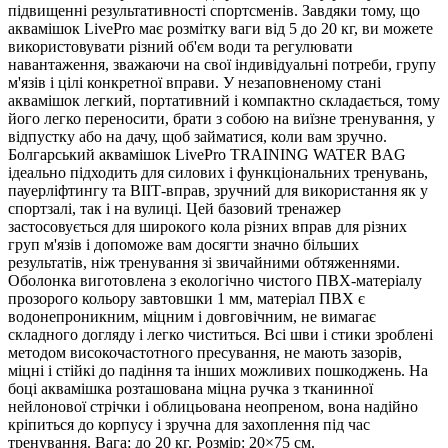
підвищенні результативності спортсменів. Завдяки тому, що
аквамішок LivePro має розмітку ваги від 5 до 20 кг, ви можете
використовувати різний об'єм води та регулювати
навантаження, зважаючи на свої індивідуальні потреби, групу
м'язів і цілі конкретної вправи. У незаповненому стані
аквамішок легкий, портативний і компактно складається, тому
його легко переносити, брати з собою на виїзне тренування, у
відпустку або на дачу, щоб займатися, коли вам зручно.
Болгарський аквамішок LivePro TRAINING WATER BAG
ідеально підходить для силових і функціональних тренувань,
пауерліфтингу та ВІІТ-вправ, зручний для використання як у
спортзалі, так і на вулиці. Цей базовий тренажер
застосовується для широкого кола різних вправ для різних
груп м'язів і допоможе вам досягти значно більших
результатів, ніж тренування зі звичайними обтяженнями.
Оболонка виготовлена з екологічно чистого ПВХ-матеріалу
прозорого кольору завтовшки 1 мм, матеріал ПВХ є
водонепроникним, міцним і довговічним, не вимагає
складного догляду і легко чиститься. Всі шви і стики зроблені
методом високочастотного пресування, не мають зазорів,
міцні і стійкі до падіння та інших можливих пошкоджень. На
боці аквамішка розташована міцна ручка з тканинної
нейлонової стрічки і облицьована неопреном, вона надійно
кріпиться до корпусу і зручна для захоплення під час
тренування. Вага: до 20 кг. Розмір: 20×75 см.