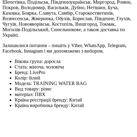
Шепетівка, Подільськ, Південноукраїнськ, Миргород, Ромни,
Покров, Володимир, Васильків, Дубно, Нетішин, Буча,
Каховка, Боярка, Славута, Самбір, Старокостянтинів,
Вознесенськ, Жмеринка, Обухів, Борислав, Південне, Глухів,
Чугуїв, Новояворівськ, Костопіль, Вишгород, Токмак,
Могилів-Подільський, Синельникове, а також доставка по
Україні.
Залишилися питання – пишіть у Viber, WhatsApp, Telegram,
Facebook, Instagram і ми допоможемо з вибором.
Вікова група:
доросла
Стать:
жіноча, чоловіча
Бренд:
LivePro
Колір:
білий
Модель:
TRAINING WATER BAG
Вид товару:
різне
матеріал:
ПВХ
Країна реєстрації бренду:
Китай
Країна виробника бренду:
Китай