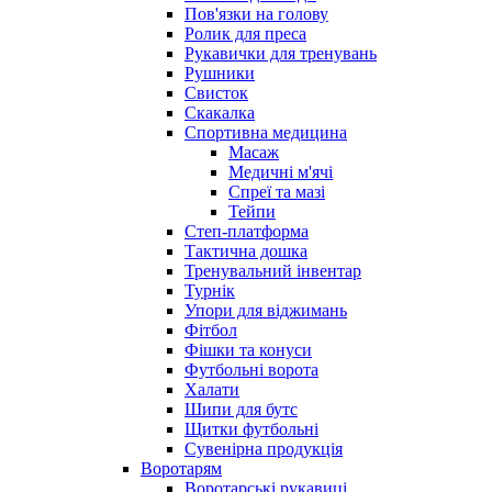
Пов'язки на голову
Ролик для преса
Рукавички для тренувань
Рушники
Свисток
Скакалка
Спортивна медицина
Масаж
Медичні м'ячі
Спреї та мазі
Тейпи
Степ-платформа
Тактична дошка
Тренувальний інвентар
Турнік
Упори для віджимань
Фітбол
Фішки та конуси
Футбольні ворота
Халати
Шипи для бутс
Щитки футбольні
Сувенірна продукція
Воротарям
Воротарські рукавиці