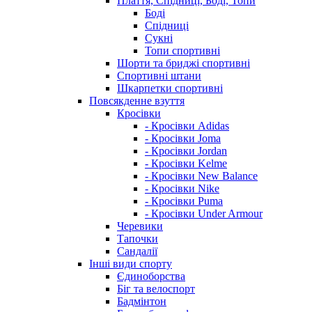
Плаття, Спідниці, Боді, Топи
Боді
Спідниці
Сукні
Топи спортивні
Шорти та бриджі спортивні
Спортивні штани
Шкарпетки спортивні
Повсякденне взуття
Кросівки
- Кросівки Adidas
- Кросівки Joma
- Кросівки Jordan
- Кросівки Kelme
- Кросівки New Balance
- Кросівки Nike
- Кросівки Puma
- Кросівки Under Armour
Черевики
Тапочки
Сандалії
Інші види спорту
Єдиноборства
Біг та велоспорт
Бадмінтон