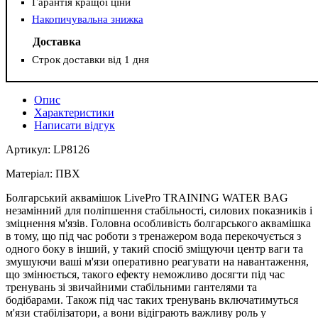
Гарантія кращої ціни
Накопичувальна знижка
Доставка
Строк доставки від 1 дня
Опис
Характеристики
Написати відгук
Артикул: LP8126
Матеріал: ПВХ
Болгарський аквамішок LivePro TRAINING WATER BAG
незамінний для поліпшення стабільності, силових показників і
зміцнення м'язів. Головна особливість болгарського аквамішка
в тому, що під час роботи з тренажером вода перекочується з
одного боку в інший, у такий спосіб зміщуючи центр ваги та
змушуючи ваші м'язи оперативно реагувати на навантаження,
що змінюється, такого ефекту неможливо досягти під час
тренувань зі звичайними стабільними гантелями та
бодібарами. Також під час таких тренувань включатимуться
м'язи стабілізатори, а вони відіграють важливу роль у