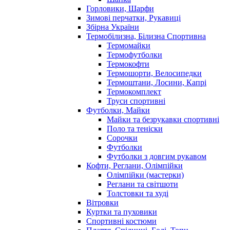
Горловики, Шарфи
Зимові перчатки, Рукавиці
Збірна України
Термобілизна, Білизна Спортивна
Термомайки
Термофутболки
Термокофти
Термошорти, Велосипедки
Термоштани, Лосини, Капрі
Термокомплект
Труси спортивні
Футболки, Майки
Майки та безрукавки спортивні
Поло та теніски
Сорочки
Футболки
Футболки з довгим рукавом
Кофти, Реглани, Олімпійки
Олімпійки (мастерки)
Реглани та світшоти
Толстовки та худі
Вітровки
Куртки та пуховики
Спортивні костюми