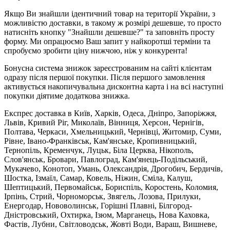
Якщо Ви знайшли ідентичний товар на території України, з
можливістю доставки, в такому ж розмірі дешевше, то просто
натисніть кнопку "Знайшли дешевше?" та заповніть просту
форму. Ми опрацюємо Ваш запит у найкоротші терміни та
спробуємо зробити ціну нижчою, ніж у конкурента!
Бонусна система знижок зареєстрованим на сайті клієнтам
одразу після першої покупки. Після першого замовлення
активується накопичувальна дисконтна карта і на всі наступні
покупки діятиме додаткова знижка.
Експрес доставка в Київ, Харків, Одеса, Дніпро, Запоріжжя,
Львів, Кривий Ріг, Миколаїв, Вінниця, Херсон, Чернігів,
Полтава, Черкаси, Хмельницький, Чернівці, Житомир, Суми,
Рівне, Івано-Франківськ, Кам'янське, Кропивницький,
Тернопіль, Кременчук, Луцьк, Біла Церква, Нікополь,
Слов'янськ, Бровари, Павлоград, Кам'янець-Подільський,
Мукачево, Конотоп, Умань, Олександрія, Дрогобич, Бердичів,
Шостка, Ізмаїл, Самар, Ковель, Ніжин, Сміла, Калуш,
Шептицький, Первомайськ, Бориспіль, Коростень, Коломия,
Ірпінь, Стрий, Чорноморськ, Звягель, Лозова, Прилуки,
Енергодар, Нововолинськ, Горішні Плавні, Білгород-
Дністровський, Охтирка, Ізюм, Марганець, Нова Каховка,
Фастів, Лубни, Світловодськ, Жовті Води, Вараш, Вишневе,