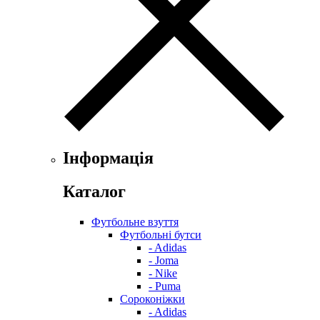
Інформація
Каталог
Футбольне взуття
Футбольні бутси
- Adidas
- Joma
- Nike
- Puma
Сороконіжки
- Adidas