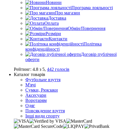
Новини
Програма лояльності
Про магазин
Доставка
Оплата
Обмін/Повернення
Розміри
Контакти
Політика
конфіденційності
Договір публічної
оферти
Рейтинг:
4.8
з
5
,
442
голосів
Каталог товарів
Футбольне взуття
М'ячі
Сумки, Рюкзаки
Аксесуари
Воротарям
Одяг
Повсякденне взуття
Інші види спорту