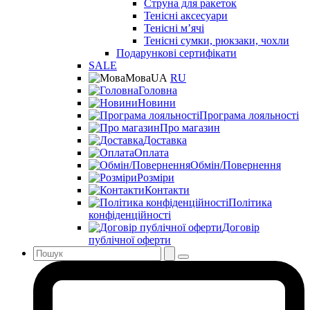
Струна для ракеток
Тенісні аксесуари
Тенісні мʼячі
Тенісні сумки, рюкзаки, чохли
Подарункові сертифікати
SALE
Мова
UA
RU
Головна
Новини
Програма лояльності
Про магазин
Доставка
Оплата
Обмін/Повернення
Розміри
Контакти
Політика
конфіденційності
Договір
публічної оферти