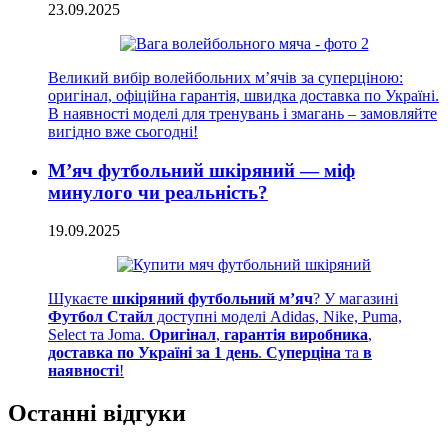
23.09.2025
Великий вибір волейбольних м’ячів за суперціною:
оригінал, офіційна гарантія, швидка доставка по Україні.
В наявності моделі для тренувань і змагань – замовляйте
вигідно вже сьогодні!
М’яч футбольний шкіряний — міф
минулого чи реальність?
19.09.2025
Шукаєте
шкіряний футбольний м’яч
? У магазині
Футбол Стайл
доступні моделі Adidas, Nike, Puma,
Select та Joma.
Оригінал
,
гарантія виробника
,
доставка по Україні за 1 день
.
Суперціна
та
в
наявності
!
Останні відгуки