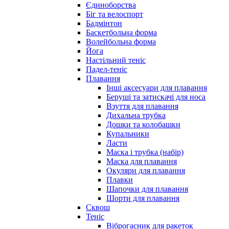
Єдиноборства
Біг та велоспорт
Бадмінтон
Баскетбольна форма
Волейбольна форма
Йога
Настільний теніс
Падел-теніс
Плавання
Інші аксесуари для плавання
Беруші та затискачі для носа
Взуття для плавання
Дихальна трубка
Дошки та колобашки
Купальники
Ласти
Маска і трубка (набір)
Маска для плавання
Окуляри для плавання
Плавки
Шапочки для плавання
Шорти для плавання
Сквош
Теніс
Віброгасник для ракеток