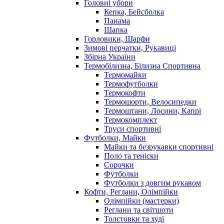
Головні убори
Кепка, Бейсболка
Панама
Шапка
Горловики, Шарфи
Зимові перчатки, Рукавиці
Збірна України
Термобілизна, Білизна Спортивна
Термомайки
Термофутболки
Термокофти
Термошорти, Велосипедки
Термоштани, Лосини, Капрі
Термокомплект
Труси спортивні
Футболки, Майки
Майки та безрукавки спортивні
Поло та теніски
Сорочки
Футболки
Футболки з довгим рукавом
Кофти, Реглани, Олімпійки
Олімпійки (мастерки)
Реглани та світшоти
Толстовки та худі