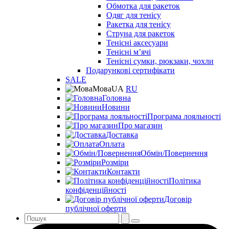
Обмотка для ракеток
Одяг для тенісу
Ракетка для тенісу
Струна для ракеток
Тенісні аксесуари
Тенісні мʼячі
Тенісні сумки, рюкзаки, чохли
Подарункові сертифікати
SALE
Мова
UA
RU
Головна
Новини
Програма лояльності
Про магазин
Доставка
Оплата
Обмін/Повернення
Розміри
Контакти
Політика
конфіденційності
Договір
публічної оферти