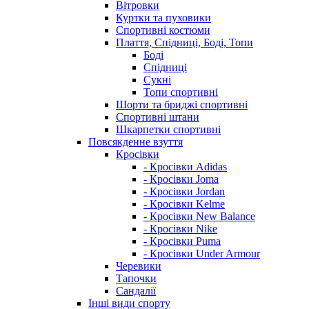
Вітровки
Куртки та пуховики
Спортивні костюми
Плаття, Спідниці, Боді, Топи
Боді
Спідниці
Сукні
Топи спортивні
Шорти та бриджі спортивні
Спортивні штани
Шкарпетки спортивні
Повсякденне взуття
Кросівки
- Кросівки Adidas
- Кросівки Joma
- Кросівки Jordan
- Кросівки Kelme
- Кросівки New Balance
- Кросівки Nike
- Кросівки Puma
- Кросівки Under Armour
Черевики
Тапочки
Сандалії
Інші види спорту