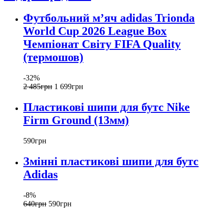
Футбольний м’яч adidas Trionda
World Cup 2026 League Box
Чемпіонат Світу FIFA Quality
(термошов)
-32%
2 485
грн
1 699
грн
Пластикові шипи для бутс Nike
Firm Ground (13мм)
590
грн
Змінні пластикові шипи для бутс
Adidas
-8%
640
грн
590
грн