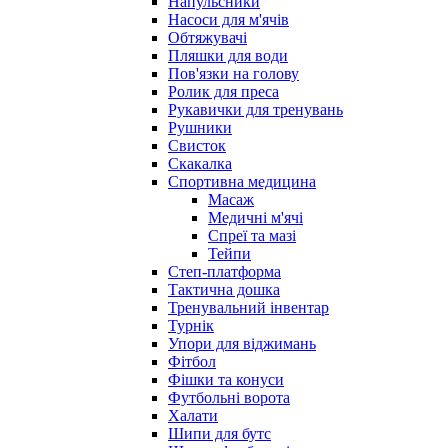
Напульсники
Насоси для м'ячів
Обтяжувачі
Пляшки для води
Пов'язки на голову
Ролик для преса
Рукавички для тренувань
Рушники
Свисток
Скакалка
Спортивна медицина
Масаж
Медичні м'ячі
Спреї та мазі
Тейпи
Степ-платформа
Тактична дошка
Тренувальний інвентар
Турнік
Упори для віджимань
Фітбол
Фішки та конуси
Футбольні ворота
Халати
Шипи для бутс