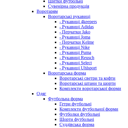
Щитки футбольні
Сувенірна продукція
Воротарям
Воротарські рукавиці
- Рукавиці 4keepers
- Рукавиці Adidas
- Перчатки Jako
- Рукавиці Joma
- Перчатки Kelme
- Рукавиці Nike
- Рукавиці Puma
- Рукавиці Reusch
- Рукавиці Select
- Рукавиці Uhlsport
Воротарська форма
Воротарські светри та кофти
Воротарські штани та шорти
Комплекти воротарської форми
Одяг
Футбольна форма
Гетри футбольні
Комплекти футбольної форми
Футболки футбольні
Шорти футбольні
Суддівська форма