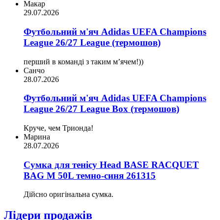
Макар
29.07.2026
Футбольний м'яч Adidas UEFA Champions
League 26/27 League (термошов)
перший в команді з таким мʼячем!))
Санчо
28.07.2026
Футбольний м'яч Adidas UEFA Champions
League 26/27 League Box (термошов)
Круче, чем Трионда!
Марина
28.07.2026
Сумка для тенісу Head BASE RACQUET
BAG M 50L темно-синя 261315
Дійсно оригінальна сумка.
Лідери продажів