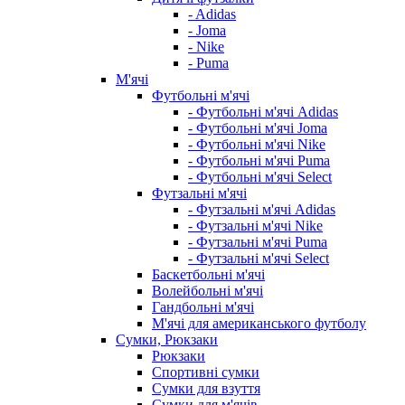
- Adidas
- Joma
- Nike
- Puma
М'ячі
Футбольні м'ячі
- Футбольні м'ячі Adidas
- Футбольні м'ячі Joma
- Футбольні м'ячі Nike
- Футбольні м'ячі Puma
- Футбольні м'ячі Select
Футзальні м'ячі
- Футзальні м'ячі Adidas
- Футзальні м'ячі Nike
- Футзальні м'ячі Puma
- Футзальні м'ячі Select
Баскетбольні м'ячі
Волейбольні м'ячі
Гандбольні м'ячі
М'ячі для американського футболу
Сумки, Рюкзаки
Рюкзаки
Спортивні сумки
Сумки для взуття
Сумки для м'ячів