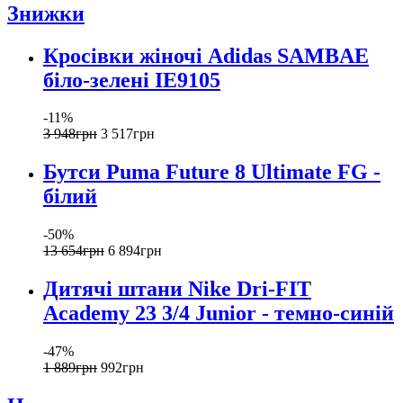
Знижки
Кросівки жіночі Adidas SAMBAE
біло-зелені IE9105
-11%
3 948
грн
3 517
грн
Бутси Puma Future 8 Ultimate FG -
білий
-50%
13 654
грн
6 894
грн
Дитячі штани Nike Dri-FIT
Academy 23 3/4 Junior - темно-синій
-47%
1 889
грн
992
грн