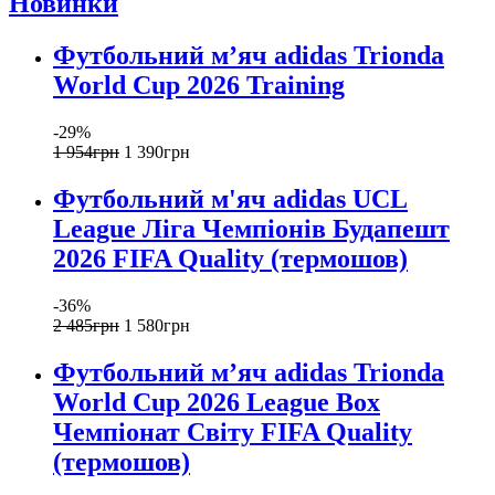
Новинки
Футбольний м’яч adidas Trionda
World Cup 2026 Training
-29%
1 954
грн
1 390
грн
Футбольний м'яч adidas UCL
League Ліга Чемпіонів Будапешт
2026 FIFA Quality (термошов)
-36%
2 485
грн
1 580
грн
Футбольний м’яч adidas Trionda
World Cup 2026 League Box
Чемпіонат Світу FIFA Quality
(термошов)