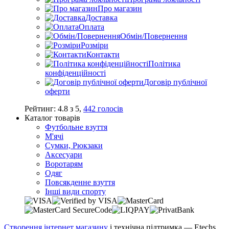
Про магазин
Доставка
Оплата
Обмін/Повернення
Розміри
Контакти
Політика
конфіденційності
Договір публічної
оферти
Рейтинг:
4.8
з
5
,
442
голосів
Каталог товарів
Футбольне взуття
М'ячі
Сумки, Рюкзаки
Аксесуари
Воротарям
Одяг
Повсякденне взуття
Інші види спорту
Створення інтернет магазину
і технічна підтримка —
Etechs
.