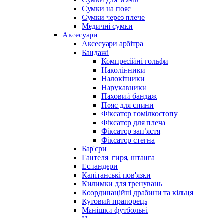
Сумки на пояс
Сумки через плече
Медичні сумки
Аксесуари
Аксесуари арбітра
Бандажі
Компресійні гольфи
Наколінники
Налокітники
Нарукавники
Паховий бандаж
Пояс для спини
Фіксатор гомілкостопу
Фіксатор для плеча
Фіксатор запʼястя
Фіксатор стегна
Бар'єри
Гантеля, гиря, штанга
Еспандери
Капітанські пов'язки
Килимки для тренувань
Координаційні драбини та кільця
Кутовий прапорець
Манішки футбольні