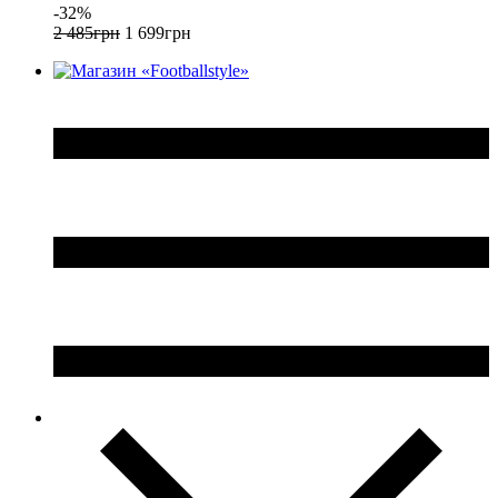
-32%
2 485
грн
1 699
грн