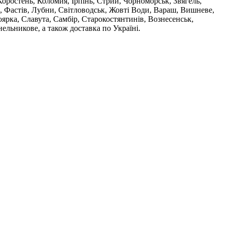
оростень, Коломия, Ірпінь, Стрий, Чорноморськ, Звягель,
, Фастів, Лубни, Світловодськ, Жовті Води, Вараш, Вишневе,
ярка, Славута, Самбір, Старокостянтинів, Вознесенськ,
ельникове, а також доставка по Україні.