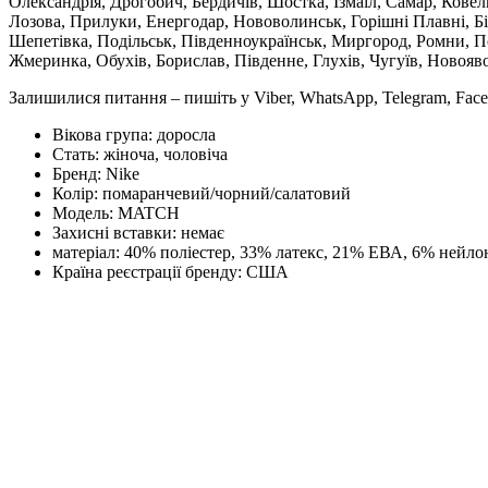
Олександрія, Дрогобич, Бердичів, Шостка, Ізмаїл, Самар, Кове
Лозова, Прилуки, Енергодар, Нововолинськ, Горішні Плавні, Б
Шепетівка, Подільськ, Південноукраїнськ, Миргород, Ромни, По
Жмеринка, Обухів, Борислав, Південне, Глухів, Чугуїв, Новояв
Залишилися питання – пишіть у Viber, WhatsApp, Telegram, Face
Вікова група:
доросла
Стать:
жіноча, чоловіча
Бренд:
Nike
Колір:
помаранчевий/чорний/салатовий
Модель:
MATCH
Захисні вставки:
немає
матеріал:
40% поліестер, 33% латекс, 21% ЕВА, 6% нейло
Країна реєстрації бренду:
США