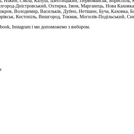
ль, Ніжин, Сміла, Калуш, Шептицький, Первомайськ, Бориспіль, К
ілгород-Дністровський, Охтирка, Ізюм, Марганець, Нова Каховка
кров, Володимир, Васильків, Дубно, Нетішин, Буча, Каховка, Бо
орівськ, Костопіль, Вишгород, Токмак, Могилів-Подільський, Син
book, Instagram і ми допоможемо з вибором.
н