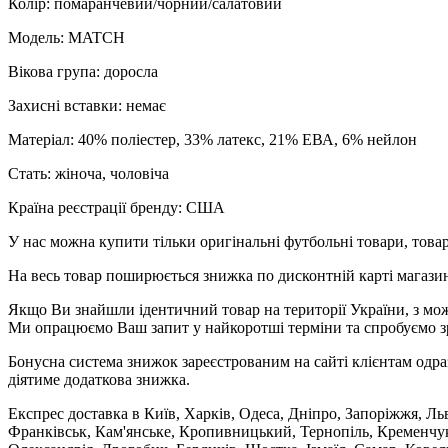
Колір: помаранчевий/чорний/салатовий
Модель: MATCH
Вікова група: доросла
Захисні вставки: немає
Матеріал: 40% поліестер, 33% латекс, 21% ЕВА, 6% нейлон
Стать: жіноча, чоловіча
Країна реєстрації бренду: США
У нас можна купити тільки оригінальні футбольні товари, товар
На весь товар поширюється знижка по дисконтній карті магазину
Якщо Ви знайшли ідентичний товар на території України, з мож
Ми опрацюємо Ваш запит у найкоротші терміни та спробуємо з
Бонусна система знижок зареєстрованим на сайті клієнтам одра
діятиме додаткова знижка.
Експрес доставка в Київ, Харків, Одеса, Дніпро, Запоріжжя, Ль
Франківськ, Кам'янське, Кропивницький, Тернопіль, Кременчук,