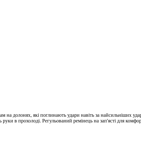
ам на долонях, які поглинають удари навіть за найсильніших уд
ь руки в прохолоді. Регульований ремінець на зап'ясті для комфор