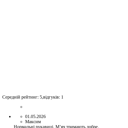
Середній рейтинг:
5
,відгуків:
1
01.05.2026
Максим
Нормальні рукавиці. Мʼяч тримають добре.