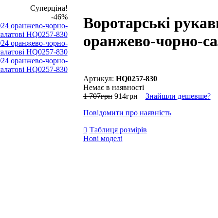
Суперціна!
-46%
Воротарські рука
оранжево-чорно-са
HQ0257-830
Немає в наявності
1 707
грн
914
грн
Знайшли дешевше?
Повідомити про наявність
Таблиця розмірів
Нові моделі