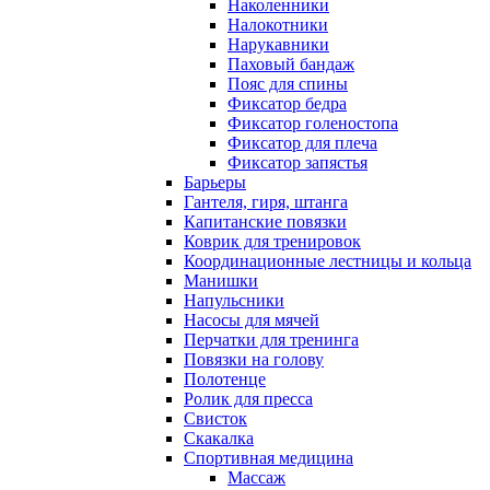
Наколенники
Налокотники
Нарукавники
Паховый бандаж
Пояс для спины
Фиксатор бедра
Фиксатор голеностопа
Фиксатор для плеча
Фиксатор запястья
Барьеры
Гантеля, гиря, штанга
Капитанские повязки
Коврик для тренировок
Координационные лестницы и кольца
Манишки
Напульсники
Насосы для мячей
Перчатки для тренинга
Повязки на голову
Полотенце
Ролик для пресса
Свисток
Скакалка
Спортивная медицина
Массаж