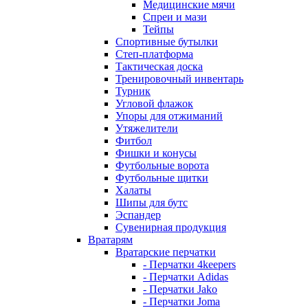
Медицинские мячи
Спреи и мази
Тейпы
Спортивные бутылки
Степ-платформа
Тактическая доска
Тренировочный инвентарь
Турник
Угловой флажок
Упоры для отжиманий
Утяжелители
Фитбол
Фишки и конусы
Футбольные ворота
Футбольные щитки
Халаты
Шипы для бутс
Эспандер
Сувенирная продукция
Вратарям
Вратарские перчатки
- Перчатки 4keepers
- Перчатки Adidas
- Перчатки Jako
- Перчатки Joma