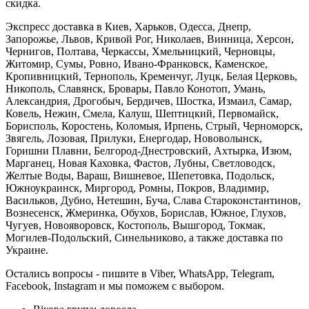
скидка.
Экспресс доставка в Киев, Харьков, Одесса, Днепр,
Запорожье, Львов, Кривой Рог, Николаев, Винница, Херсон,
Чернигов, Полтава, Черкассы, Хмельницкий, Черновцы,
Житомир, Сумы, Ровно, Ивано-Франковск, Каменское,
Кропивницкий, Тернополь, Кременчуг, Луцк, Белая Церковь,
Никополь, Славянск, Бровары, Павло Конотоп, Умань,
Александрия, Дрогобыч, Бердичев, Шостка, Измаил, Самар,
Ковель, Нежин, Смела, Калуш, Шептицкий, Первомайск,
Борисполь, Коростень, Коломыя, Ирпень, Стрый, Черноморск,
Звягель, Лозовая, Прилуки, Енергодар, Нововолынск,
Горишни Плавни, Белгород-Днестровский, Ахтырка, Изюм,
Марганец, Новая Каховка, Фастов, Лубны, Светловодск,
Желтые Воды, Вараш, Вишневое, Шепетовка, Подольск,
Южноукраинск, Миргород, Ромны, Покров, Владимир,
Васильков, Дубно, Нетешин, Буча, Слава Староконстантинов,
Вознесенск, Жмеринка, Обухов, Борислав, Южное, Глухов,
Чугуев, Новояворовск, Костополь, Вышгород, Токмак,
Могилев-Подольский, Синельниково, а также доставка по
Украине.
Остались вопросы - пишите в Viber, WhatsApp, Telegram,
Facebook, Instagram и мы поможем с выбором.