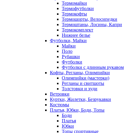
Термомайки
Термофутболки
Термокофты
Термошорты, Велосипедки
Термоштаны, Лосины, Капри
Термокомплект
Нижнее белье
Футболки, Майки
Майки
Поло
Рубашки
Футболки
Футболки с длинным рукавом
Кофты, Регланы, Олимпийки
Олимпийки (мастерки)
Регланы и свитшоты
Толстовки и худи
Ветровки
Куртки, Жилетки, Безрукавки
Костюмы
Платья, Юбки, Боди, Топы
Боди
Платья
Юбки
Топы спортивные