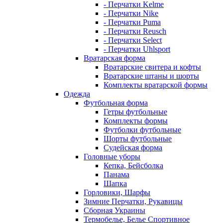
- Перчатки Kelme
- Перчатки Nike
- Перчатки Puma
- Перчатки Reusch
- Перчатки Select
- Перчатки Uhlsport
Вратарская форма
Вратарские свитера и кофты
Вратарские штаны и шорты
Комплекты вратарской формы
Одежда
Футбольная форма
Гетры футбольные
Комплекты формы
Футболки футбольные
Шорты футбольные
Судейская форма
Головные уборы
Кепка, Бейсболка
Панама
Шапка
Горловики, Шарфы
Зимние Перчатки, Рукавицы
Сборная Украины
Термобелье, Белье Спортивное