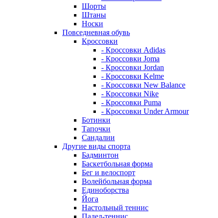
Шорты
Штаны
Носки
Повседневная обувь
Кроссовки
- Кроссовки Adidas
- Кроссовки Joma
- Кроссовки Jordan
- Кроссовки Kelme
- Кроссовки New Balance
- Кроссовки Nike
- Кроссовки Puma
- Кроссовки Under Armour
Ботинки
Тапочки
Сандалии
Другие виды спорта
Бадминтон
Баскетбольная форма
Бег и велоспорт
Волейбольная форма
Единоборства
Йога
Настольный теннис
Падел-теннис