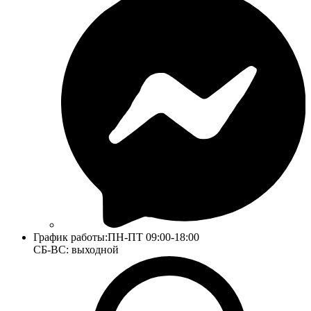
График работы:
ПН-ПТ 09:00-18:00
СБ-ВС: выходной