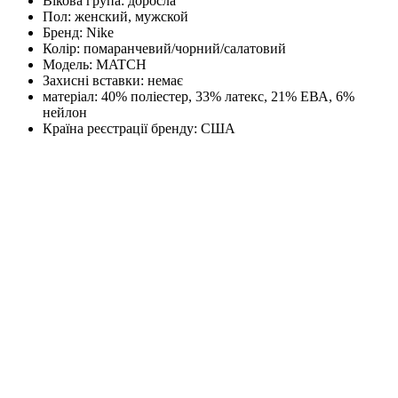
Вікова група:
доросла
Пол:
женский, мужской
Бренд:
Nike
Колір:
помаранчевий/чорний/салатовий
Модель:
MATCH
Захисні вставки:
немає
матеріал:
40% поліестер, 33% латекс, 21% ЕВА, 6%
нейлон
Країна реєстрації бренду:
США