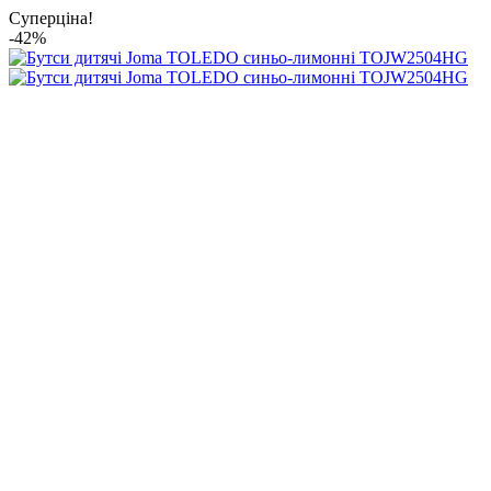
Суперціна!
-42%