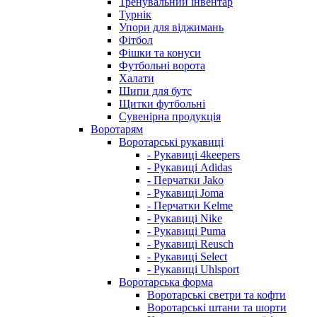
Тренувальний інвентар
Турнік
Упори для віджимань
Фітбол
Фішки та конуси
Футбольні ворота
Халати
Шипи для бутс
Щитки футбольні
Сувенірна продукція
Воротарям
Воротарські рукавиці
- Рукавиці 4keepers
- Рукавиці Adidas
- Перчатки Jako
- Рукавиці Joma
- Перчатки Kelme
- Рукавиці Nike
- Рукавиці Puma
- Рукавиці Reusch
- Рукавиці Select
- Рукавиці Uhlsport
Воротарська форма
Воротарські светри та кофти
Воротарські штани та шорти