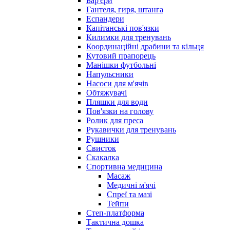
Бар'єри
Гантеля, гиря, штанга
Еспандери
Капітанські пов'язки
Килимки для тренувань
Координаційні драбини та кільця
Кутовий прапорець
Манішки футбольні
Напульсники
Насоси для м'ячів
Обтяжувачі
Пляшки для води
Пов'язки на голову
Ролик для преса
Рукавички для тренувань
Рушники
Свисток
Скакалка
Спортивна медицина
Масаж
Медичні м'ячі
Спреї та мазі
Тейпи
Степ-платформа
Тактична дошка