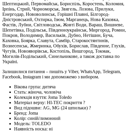
Шептицький, Первомайськ, Бориспіль, Коростень, Коломия,
Ірпінь, Стрий, Чорноморськ, Звягель, Лозова, Прилуки,
Енергодар, Нововолинськ, Горішні Плавні, Білгород-
Дністровський, Охтирка, Ізюм, Марганець, Нова Каховка,
Фастів, Лубни, Світловодськ, Жовті Води, Вараш, Вишневе,
Шепетівка, Подільськ, Південноукраїнськ, Миргород, Ромни,
Покров, Володимир, Васильків, Дубно, Нетішин, Буча,
Каховка, Боярка, Славута, Самбір, Старокостянтинів,
Вознесенськ, Жмеринка, Обухів, Борислав, Південне, Глухів,
Чугуїв, Новояворівськ, Костопіль, Вишгород, Токмак,
Могилів-Подільський, Синельникове, а також доставка по
Україні.
Залишилися питання – пишіть у Viber, WhatsApp, Telegram,
Facebook, Instagram і ми допоможемо з вибором.
Вікова група:
дитяча
Стать:
жіноча, чоловіча
Колекція взуття:
Joma Toledo
Матеріал верху:
HI-TEC покриття
?
Вид підошви:
AG, MG (24 шпильки)
?
Бренд:
Joma
Колір:
синій/лимонний
Модель:
TOLEDO
Наявність носка:
ні