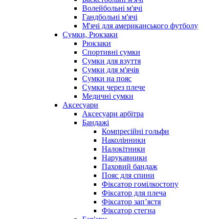
Волейбольні м'ячі
Гандбольні м'ячі
М'ячі для американського футболу
Сумки, Рюкзаки
Рюкзаки
Спортивні сумки
Сумки для взуття
Сумки для м'ячів
Сумки на пояс
Сумки через плече
Медичні сумки
Аксесуари
Аксесуари арбітра
Бандажі
Компресійні гольфи
Наколінники
Налокітники
Нарукавники
Паховий бандаж
Пояс для спини
Фіксатор гомілкостопу
Фіксатор для плеча
Фіксатор запʼястя
Фіксатор стегна