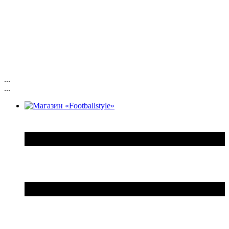
...
...