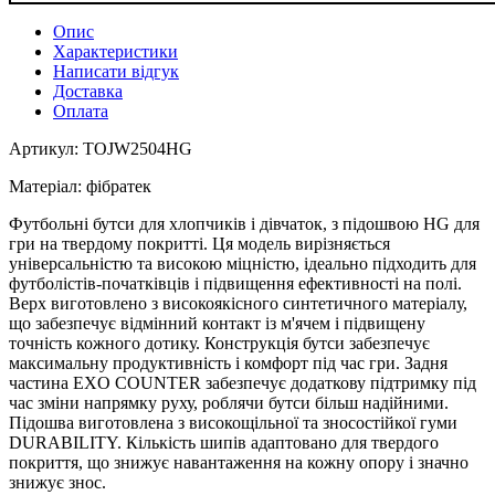
Опис
Характеристики
Написати відгук
Доставка
Оплата
Артикул: TOJW2504HG
Матеріал: фібратек
Футбольні бутси для хлопчиків і дівчаток, з підошвою HG для
гри на твердому покритті. Ця модель вирізняється
універсальністю та високою міцністю, ідеально підходить для
футболістів-початківців і підвищення ефективності на полі.
Верх виготовлено з високоякісного синтетичного матеріалу,
що забезпечує відмінний контакт із м'ячем і підвищену
точність кожного дотику. Конструкція бутси забезпечує
максимальну продуктивність і комфорт під час гри. Задня
частина EXO COUNTER забезпечує додаткову підтримку під
час зміни напрямку руху, роблячи бутси більш надійними.
Підошва виготовлена з високощільної та зносостійкої гуми
DURABILITY. Кількість шипів адаптовано для твердого
покриття, що знижує навантаження на кожну опору і значно
знижує знос.