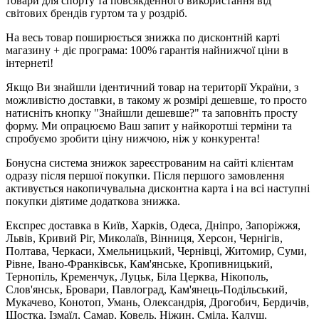
товари для спорту та повсякденного використання від
світових брендів гуртом та у роздріб.
На весь товар поширюється знижка по дисконтній карті
магазину + діє програма: 100% гарантія найнижчої ціни в
інтернеті!
Якщо Ви знайшли ідентичний товар на території України, з
можливістю доставки, в такому ж розмірі дешевше, то просто
натисніть кнопку "Знайшли дешевше?" та заповніть просту
форму. Ми опрацюємо Ваш запит у найкоротші терміни та
спробуємо зробити ціну нижчою, ніж у конкурента!
Бонусна система знижок зареєстрованим на сайті клієнтам
одразу після першої покупки. Після першого замовлення
активується накопичувальна дисконтна карта і на всі наступні
покупки діятиме додаткова знижка.
Експрес доставка в Київ, Харків, Одеса, Дніпро, Запоріжжя,
Львів, Кривий Ріг, Миколаїв, Вінниця, Херсон, Чернігів,
Полтава, Черкаси, Хмельницький, Чернівці, Житомир, Суми,
Рівне, Івано-Франківськ, Кам'янське, Кропивницький,
Тернопіль, Кременчук, Луцьк, Біла Церква, Нікополь,
Слов'янськ, Бровари, Павлоград, Кам'янець-Подільський,
Мукачево, Конотоп, Умань, Олександрія, Дрогобич, Бердичів,
Шостка, Ізмаїл, Самар, Ковель, Ніжин, Сміла, Калуш,