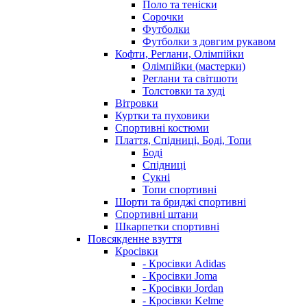
Поло та теніски
Сорочки
Футболки
Футболки з довгим рукавом
Кофти, Реглани, Олімпійки
Олімпійки (мастерки)
Реглани та світшоти
Толстовки та худі
Вітровки
Куртки та пуховики
Спортивні костюми
Плаття, Спідниці, Боді, Топи
Боді
Спідниці
Сукні
Топи спортивні
Шорти та бриджі спортивні
Спортивні штани
Шкарпетки спортивні
Повсякденне взуття
Кросівки
- Кросівки Adidas
- Кросівки Joma
- Кросівки Jordan
- Кросівки Kelme