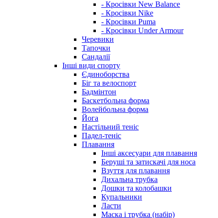
- Кросівки New Balance
- Кросівки Nike
- Кросівки Puma
- Кросівки Under Armour
Черевики
Тапочки
Сандалії
Інші види спорту
Єдиноборства
Біг та велоспорт
Бадмінтон
Баскетбольна форма
Волейбольна форма
Йога
Настільний теніс
Падел-теніс
Плавання
Інші аксесуари для плавання
Беруші та затискачі для носа
Взуття для плавання
Дихальна трубка
Дошки та колобашки
Купальники
Ласти
Маска і трубка (набір)