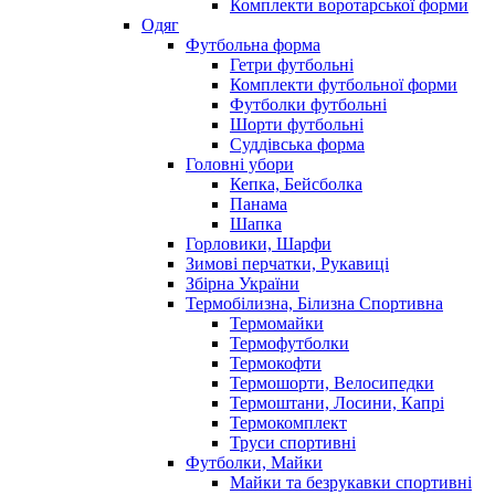
Комплекти воротарської форми
Одяг
Футбольна форма
Гетри футбольні
Комплекти футбольної форми
Футболки футбольні
Шорти футбольні
Суддівська форма
Головні убори
Кепка, Бейсболка
Панама
Шапка
Горловики, Шарфи
Зимові перчатки, Рукавиці
Збірна України
Термобілизна, Білизна Спортивна
Термомайки
Термофутболки
Термокофти
Термошорти, Велосипедки
Термоштани, Лосини, Капрі
Термокомплект
Труси спортивні
Футболки, Майки
Майки та безрукавки спортивні