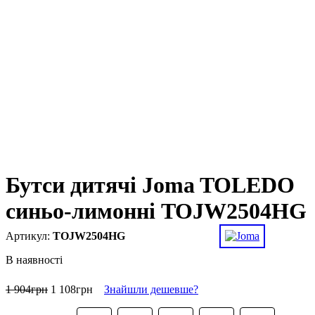
Бутси дитячі Joma TOLEDO
синьо-лимонні TOJW2504HG
TOJW2504HG
В наявності
1 904
грн
1 108
грн
Знайшли дешевше?