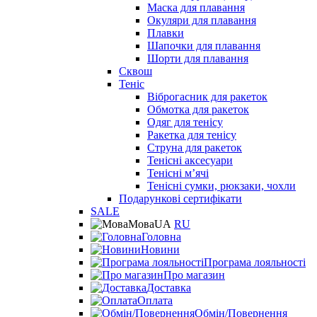
Маска для плавання
Окуляри для плавання
Плавки
Шапочки для плавання
Шорти для плавання
Сквош
Теніс
Віброгасник для ракеток
Обмотка для ракеток
Одяг для тенісу
Ракетка для тенісу
Струна для ракеток
Тенісні аксесуари
Тенісні мʼячі
Тенісні сумки, рюкзаки, чохли
Подарункові сертифікати
SALE
Мова
UA
RU
Головна
Новини
Програма лояльності
Про магазин
Доставка
Оплата
Обмін/Повернення