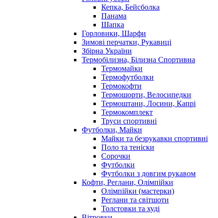
Кепка, Бейсболка
Панама
Шапка
Горловики, Шарфи
Зимові перчатки, Рукавиці
Збірна України
Термобілизна, Білизна Спортивна
Термомайки
Термофутболки
Термокофти
Термошорти, Велосипедки
Термоштани, Лосини, Капрі
Термокомплект
Труси спортивні
Футболки, Майки
Майки та безрукавки спортивні
Поло та теніски
Сорочки
Футболки
Футболки з довгим рукавом
Кофти, Реглани, Олімпійки
Олімпійки (мастерки)
Реглани та світшоти
Толстовки та худі
Вітровки