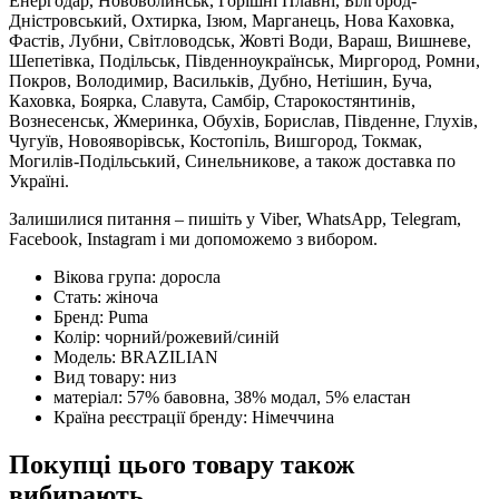
Енергодар, Нововолинськ, Горішні Плавні, Білгород-
Дністровський, Охтирка, Ізюм, Марганець, Нова Каховка,
Фастів, Лубни, Світловодськ, Жовті Води, Вараш, Вишневе,
Шепетівка, Подільськ, Південноукраїнськ, Миргород, Ромни,
Покров, Володимир, Васильків, Дубно, Нетішин, Буча,
Каховка, Боярка, Славута, Самбір, Старокостянтинів,
Вознесенськ, Жмеринка, Обухів, Борислав, Південне, Глухів,
Чугуїв, Новояворівськ, Костопіль, Вишгород, Токмак,
Могилів-Подільський, Синельникове, а також доставка по
Україні.
Залишилися питання – пишіть у Viber, WhatsApp, Telegram,
Facebook, Instagram і ми допоможемо з вибором.
Вікова група:
доросла
Стать:
жіноча
Бренд:
Puma
Колір:
чорний/рожевий/синій
Модель:
BRAZILIAN
Вид товару:
низ
матеріал:
57% бавовна, 38% модал, 5% еластан
Країна реєстрації бренду:
Німеччина
Покупці цього товару також
вибирають