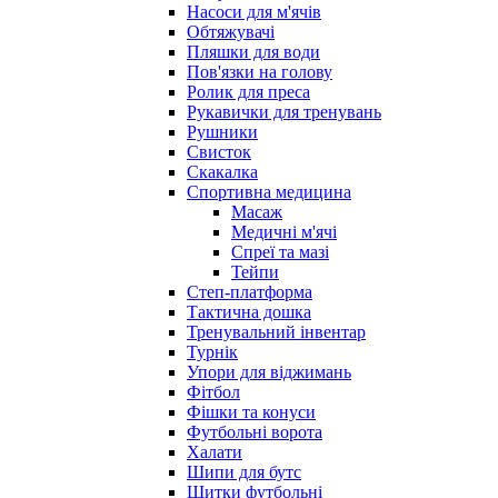
Насоси для м'ячів
Обтяжувачі
Пляшки для води
Пов'язки на голову
Ролик для преса
Рукавички для тренувань
Рушники
Свисток
Скакалка
Спортивна медицина
Масаж
Медичні м'ячі
Спреї та мазі
Тейпи
Степ-платформа
Тактична дошка
Тренувальний інвентар
Турнік
Упори для віджимань
Фітбол
Фішки та конуси
Футбольні ворота
Халати
Шипи для бутс
Щитки футбольні