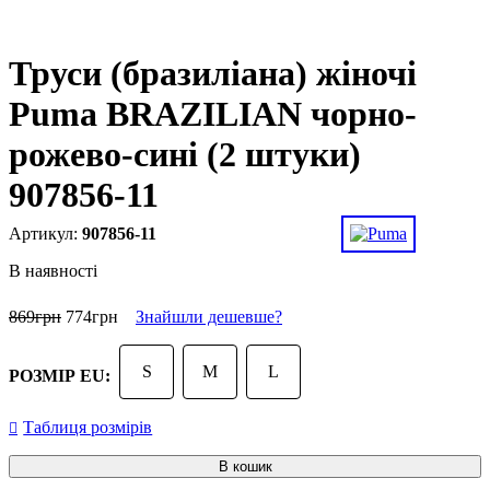
Труси (бразиліана) жіночі
Puma BRAZILIAN чорно-
рожево-сині (2 штуки)
907856-11
907856-11
В наявності
869
грн
774
грн
Знайшли дешевше?
S
M
L
РОЗМІР EU:
Таблиця розмірів
В кошик