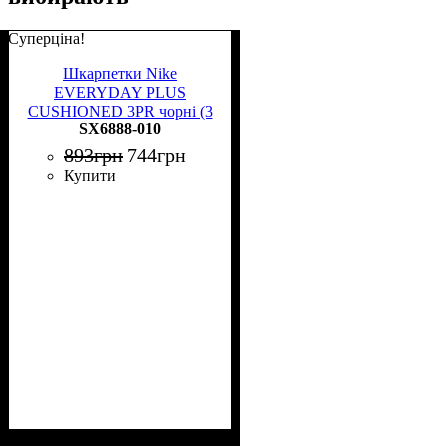
Суперціна!
Шкарпетки Nike
EVERYDAY PLUS
CUSHIONED 3PR чорні (3
SX6888-010
пари) SX6888-010
893
грн
744
грн
Купити