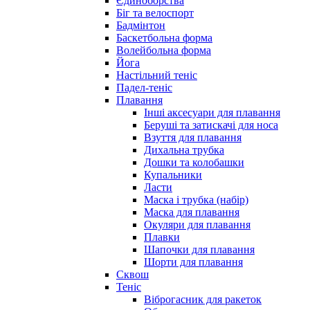
Єдиноборства
Біг та велоспорт
Бадмінтон
Баскетбольна форма
Волейбольна форма
Йога
Настільний теніс
Падел-теніс
Плавання
Інші аксесуари для плавання
Беруші та затискачі для носа
Взуття для плавання
Дихальна трубка
Дошки та колобашки
Купальники
Ласти
Маска і трубка (набір)
Маска для плавання
Окуляри для плавання
Плавки
Шапочки для плавання
Шорти для плавання
Сквош
Теніс
Віброгасник для ракеток