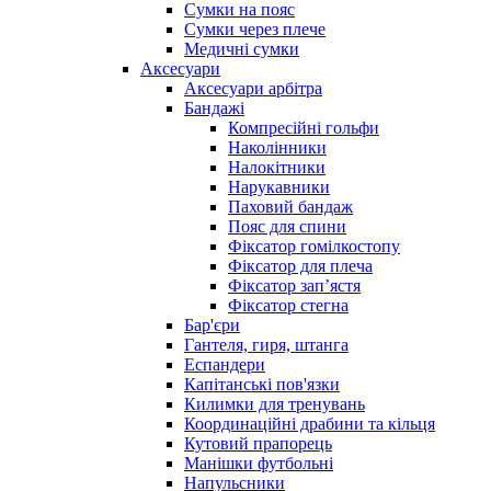
Сумки на пояс
Сумки через плече
Медичні сумки
Аксесуари
Аксесуари арбітра
Бандажі
Компресійні гольфи
Наколінники
Налокітники
Нарукавники
Паховий бандаж
Пояс для спини
Фіксатор гомілкостопу
Фіксатор для плеча
Фіксатор запʼястя
Фіксатор стегна
Бар'єри
Гантеля, гиря, штанга
Еспандери
Капітанські пов'язки
Килимки для тренувань
Координаційні драбини та кільця
Кутовий прапорець
Манішки футбольні
Напульсники