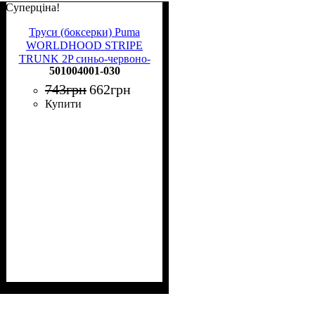
Суперціна!
Труси (боксерки) Puma
WORLDHOOD STRIPE
TRUNK 2P синьо-червоно-
501004001-030
чорні, чорні (2 пари)
501004001-030
743
грн
662
грн
Купити