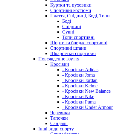
Куртки та пуховики
Спортивні костюми
Плаття, Спідниці, Боді, Топи
Боді
Спідниці
Сукні
Топи спортивні
Шорти та бриджі спортивні
Спортивні штани
Шкарпетки спортивні
Повсякденне взуття
Кросівки
- Кросівки Adidas
- Кросівки Joma
- Кросівки Jordan
- Кросівки Kelme
- Кросівки New Balance
- Кросівки Nike
- Кросівки Puma
- Кросівки Under Armour
Черевики
Тапочки
Сандалії
Інші види спорту