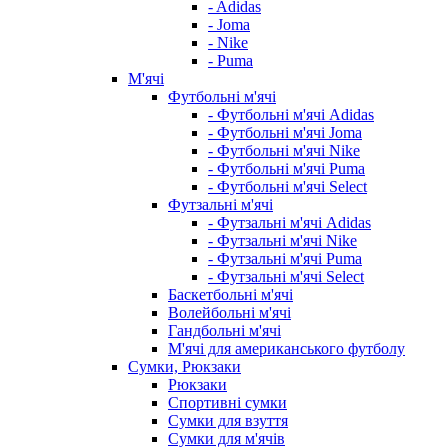
- Adidas
- Joma
- Nike
- Puma
М'ячі
Футбольні м'ячі
- Футбольні м'ячі Adidas
- Футбольні м'ячі Joma
- Футбольні м'ячі Nike
- Футбольні м'ячі Puma
- Футбольні м'ячі Select
Футзальні м'ячі
- Футзальні м'ячі Adidas
- Футзальні м'ячі Nike
- Футзальні м'ячі Puma
- Футзальні м'ячі Select
Баскетбольні м'ячі
Волейбольні м'ячі
Гандбольні м'ячі
М'ячі для американського футболу
Сумки, Рюкзаки
Рюкзаки
Спортивні сумки
Сумки для взуття
Сумки для м'ячів