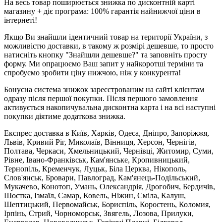
На весь товар поширюється знижка по дисконтній карті
магазину + діє програма: 100% гарантія найнижчої ціни в
інтернеті!
Якщо Ви знайшли ідентичний товар на території України, з
можливістю доставки, в такому ж розмірі дешевше, то просто
натисніть кнопку "Знайшли дешевше?" та заповніть просту
форму. Ми опрацюємо Ваш запит у найкоротші терміни та
спробуємо зробити ціну нижчою, ніж у конкурента!
Бонусна система знижок зареєстрованим на сайті клієнтам
одразу після першої покупки. Після першого замовлення
активується накопичувальна дисконтна карта і на всі наступні
покупки діятиме додаткова знижка.
Експрес доставка в Київ, Харків, Одеса, Дніпро, Запоріжжя,
Львів, Кривий Ріг, Миколаїв, Вінниця, Херсон, Чернігів,
Полтава, Черкаси, Хмельницький, Чернівці, Житомир, Суми,
Рівне, Івано-Франківськ, Кам'янське, Кропивницький,
Тернопіль, Кременчук, Луцьк, Біла Церква, Нікополь,
Слов'янськ, Бровари, Павлоград, Кам'янець-Подільський,
Мукачево, Конотоп, Умань, Олександрія, Дрогобич, Бердичів,
Шостка, Ізмаїл, Самар, Ковель, Ніжин, Сміла, Калуш,
Шептицький, Первомайськ, Бориспіль, Коростень, Коломия,
Ірпінь, Стрий, Чорноморськ, Звягель, Лозова, Прилуки,