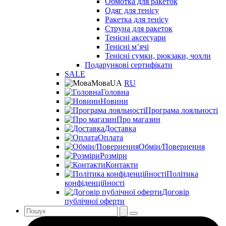
Обмотка для ракеток
Одяг для тенісу
Ракетка для тенісу
Струна для ракеток
Тенісні аксесуари
Тенісні мʼячі
Тенісні сумки, рюкзаки, чохли
Подарункові сертифікати
SALE
Мова
UA
RU
Головна
Новини
Програма лояльності
Про магазин
Доставка
Оплата
Обмін/Повернення
Розміри
Контакти
Політика
конфіденційності
Договір
публічної оферти