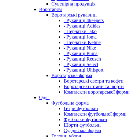
Сувенірна продукція
Воротарям
Воротарські рукавиці
- Рукавиці 4keepers
- Рукавиці Adidas
- Перчатки Jako
- Рукавиці Joma
- Перчатки Kelme
- Рукавиці Nike
- Рукавиці Puma
- Рукавиці Reusch
- Рукавиці Select
- Рукавиці Uhlsport
Воротарська форма
Воротарські светри та кофти
Воротарські штани та шорти
Комплекти воротарської форми
Одяг
Футбольна форма
Гетри футбольні
Комплекти футбольної форми
Футболки футбольні
Шорти футбольні
Суддівська форма
Головні убори