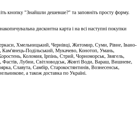
ніть кнопку "Знайшли дешевше?" та заповніть просту форму.
накопичувальна дисконтна карта і на всі наступні покупки
 Черкаси, Хмельницький, Чернівці, Житомир, Суми, Рівне, Івано-
, Кам'янець-Подільський, Мукачево, Конотоп, Умань,
оростень, Коломия, Ірпінь, Стрий, Чорноморськ, Звягель,
, Фастів, Лубни, Світловодськ, Жовті Води, Вараш, Вишневе,
ярка, Славута, Самбір, Старокостянтинів, Вознесенськ,
ельникове, а також доставка по Україні.