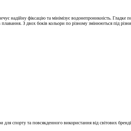
ечує надійну фіксацію та мінімізує водонепроникність. Гладке п
в плавання. З двох боків кольори по різному змінюються під різн
и для спорту та повсякденного використання від світових брендів