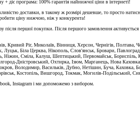
 + діє програма: 100% гарантія найнижчої ціни в інтернеті!
ливістю доставки, в такому ж розмірі дешевше, то просто натис
робити ціну нижчою, ніж у конкурента!
зу після першої покупки. Після першого замовлення активується 
вів, Кривий Ріг, Миколаїв, Вінниця, Херсон, Чернігів, Полтава,
 Луцьк, Біла Церква, Нікополь, Слов'янськ, Бровари, Павлоград
ль, Ніжин, Сміла, Калуш, Шептицький, Первомайськ, Бориспіль, К
ілгород-Дністровський, Охтирка, Ізюм, Марганець, Нова Каховка
кров, Володимир, Васильків, Дубно, Нетішин, Буча, Каховка, Бо
орівськ, Костопіль, Вишгород, Токмак, Могилів-Подільський, Син
book, Instagram і ми допоможемо з вибором.