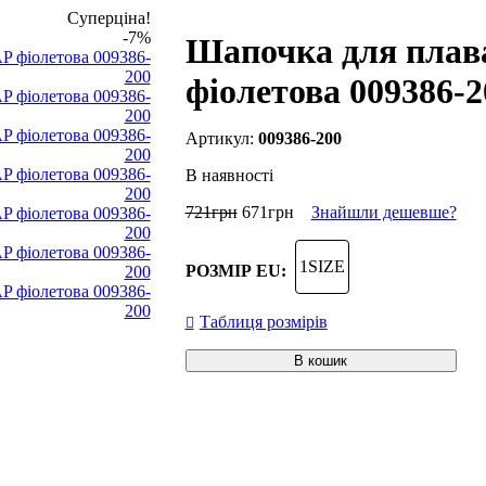
Суперціна!
-7%
Шапочка для плав
фіолетова 009386-2
009386-200
В наявності
721
грн
671
грн
Знайшли дешевше?
1SIZE
РОЗМІР EU:
Таблиця розмірів
В кошик