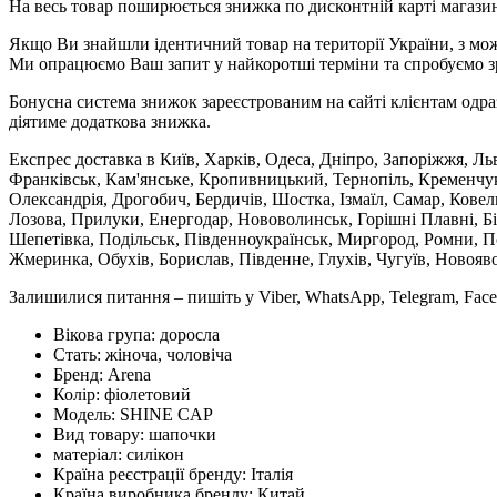
На весь товар поширюється знижка по дисконтній карті магазину
Якщо Ви знайшли ідентичний товар на території України, з мож
Ми опрацюємо Ваш запит у найкоротші терміни та спробуємо з
Бонусна система знижок зареєстрованим на сайті клієнтам одра
діятиме додаткова знижка.
Експрес доставка в Київ, Харків, Одеса, Дніпро, Запоріжжя, Ль
Франківськ, Кам'янське, Кропивницький, Тернопіль, Кременчук,
Олександрія, Дрогобич, Бердичів, Шостка, Ізмаїл, Самар, Кове
Лозова, Прилуки, Енергодар, Нововолинськ, Горішні Плавні, Б
Шепетівка, Подільськ, Південноукраїнськ, Миргород, Ромни, По
Жмеринка, Обухів, Борислав, Південне, Глухів, Чугуїв, Новояв
Залишилися питання – пишіть у Viber, WhatsApp, Telegram, Face
Вікова група:
доросла
Стать:
жіноча, чоловіча
Бренд:
Arena
Колір:
фіолетовий
Модель:
SHINE CAP
Вид товару:
шапочки
матеріал:
силікон
Країна реєстрації бренду:
Італія
Країна виробника бренду:
Китай