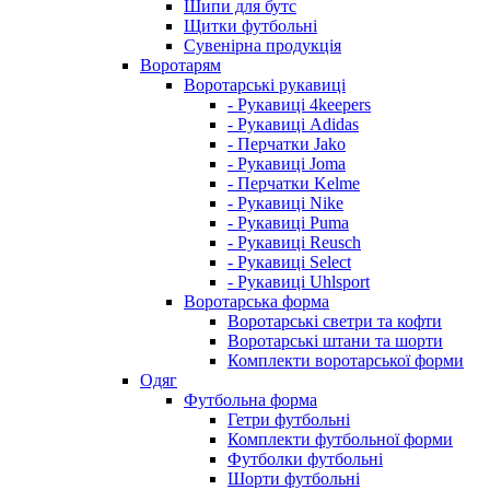
Шипи для бутс
Щитки футбольні
Сувенірна продукція
Воротарям
Воротарські рукавиці
- Рукавиці 4keepers
- Рукавиці Adidas
- Перчатки Jako
- Рукавиці Joma
- Перчатки Kelme
- Рукавиці Nike
- Рукавиці Puma
- Рукавиці Reusch
- Рукавиці Select
- Рукавиці Uhlsport
Воротарська форма
Воротарські светри та кофти
Воротарські штани та шорти
Комплекти воротарської форми
Одяг
Футбольна форма
Гетри футбольні
Комплекти футбольної форми
Футболки футбольні
Шорти футбольні