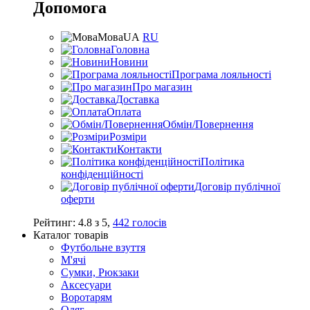
Допомога
Мова
UA
RU
Головна
Новини
Програма лояльності
Про магазин
Доставка
Оплата
Обмін/Повернення
Розміри
Контакти
Політика
конфіденційності
Договір публічної
оферти
Рейтинг:
4.8
з
5
,
442
голосів
Каталог товарів
Футбольне взуття
М'ячі
Сумки, Рюкзаки
Аксесуари
Воротарям
Одяг