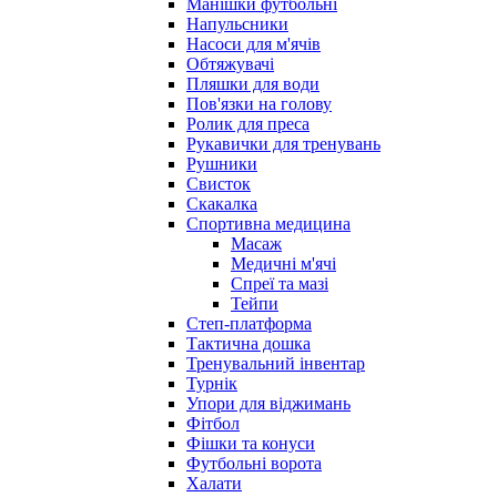
Манішки футбольні
Напульсники
Насоси для м'ячів
Обтяжувачі
Пляшки для води
Пов'язки на голову
Ролик для преса
Рукавички для тренувань
Рушники
Свисток
Скакалка
Спортивна медицина
Масаж
Медичні м'ячі
Спреї та мазі
Тейпи
Степ-платформа
Тактична дошка
Тренувальний інвентар
Турнік
Упори для віджимань
Фітбол
Фішки та конуси
Футбольні ворота
Халати