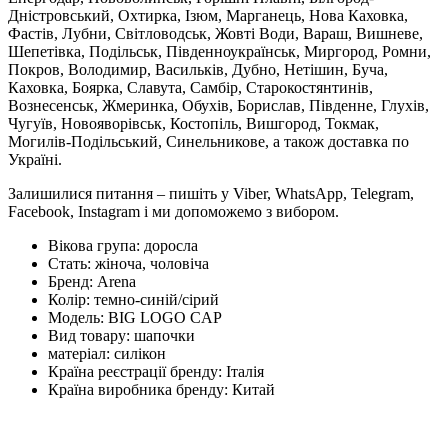
Дністровський, Охтирка, Ізюм, Марганець, Нова Каховка,
Фастів, Лубни, Світловодськ, Жовті Води, Вараш, Вишневе,
Шепетівка, Подільськ, Південноукраїнськ, Миргород, Ромни,
Покров, Володимир, Васильків, Дубно, Нетішин, Буча,
Каховка, Боярка, Славута, Самбір, Старокостянтинів,
Вознесенськ, Жмеринка, Обухів, Борислав, Південне, Глухів,
Чугуїв, Новояворівськ, Костопіль, Вишгород, Токмак,
Могилів-Подільський, Синельникове, а також доставка по
Україні.
Залишилися питання – пишіть у Viber, WhatsApp, Telegram,
Facebook, Instagram і ми допоможемо з вибором.
Вікова група:
доросла
Стать:
жіноча, чоловіча
Бренд:
Arena
Колір:
темно-синій/сірий
Модель:
BIG LOGO CAP
Вид товару:
шапочки
матеріал:
силікон
Країна реєстрації бренду:
Італія
Країна виробника бренду:
Китай