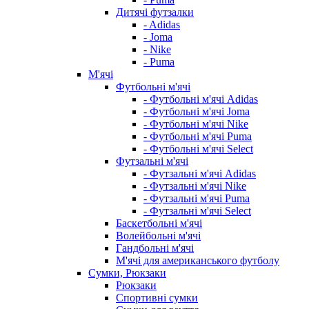
Дитячі футзалки
- Adidas
- Joma
- Nike
- Puma
М'ячі
Футбольні м'ячі
- Футбольні м'ячі Adidas
- Футбольні м'ячі Joma
- Футбольні м'ячі Nike
- Футбольні м'ячі Puma
- Футбольні м'ячі Select
Футзальні м'ячі
- Футзальні м'ячі Adidas
- Футзальні м'ячі Nike
- Футзальні м'ячі Puma
- Футзальні м'ячі Select
Баскетбольні м'ячі
Волейбольні м'ячі
Гандбольні м'ячі
М'ячі для американського футболу
Сумки, Рюкзаки
Рюкзаки
Спортивні сумки