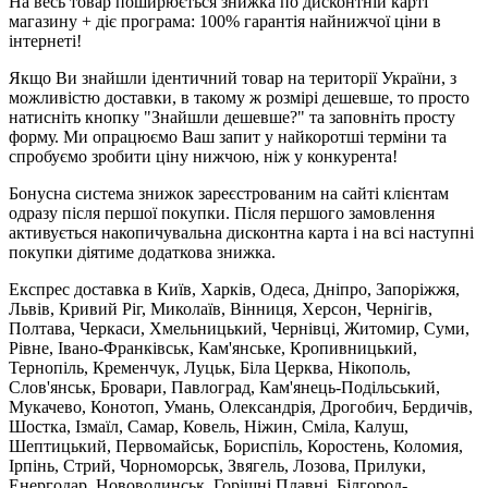
На весь товар поширюється знижка по дисконтній карті
магазину + діє програма: 100% гарантія найнижчої ціни в
інтернеті!
Якщо Ви знайшли ідентичний товар на території України, з
можливістю доставки, в такому ж розмірі дешевше, то просто
натисніть кнопку "Знайшли дешевше?" та заповніть просту
форму. Ми опрацюємо Ваш запит у найкоротші терміни та
спробуємо зробити ціну нижчою, ніж у конкурента!
Бонусна система знижок зареєстрованим на сайті клієнтам
одразу після першої покупки. Після першого замовлення
активується накопичувальна дисконтна карта і на всі наступні
покупки діятиме додаткова знижка.
Експрес доставка в Київ, Харків, Одеса, Дніпро, Запоріжжя,
Львів, Кривий Ріг, Миколаїв, Вінниця, Херсон, Чернігів,
Полтава, Черкаси, Хмельницький, Чернівці, Житомир, Суми,
Рівне, Івано-Франківськ, Кам'янське, Кропивницький,
Тернопіль, Кременчук, Луцьк, Біла Церква, Нікополь,
Слов'янськ, Бровари, Павлоград, Кам'янець-Подільський,
Мукачево, Конотоп, Умань, Олександрія, Дрогобич, Бердичів,
Шостка, Ізмаїл, Самар, Ковель, Ніжин, Сміла, Калуш,
Шептицький, Первомайськ, Бориспіль, Коростень, Коломия,
Ірпінь, Стрий, Чорноморськ, Звягель, Лозова, Прилуки,
Енергодар, Нововолинськ, Горішні Плавні, Білгород-