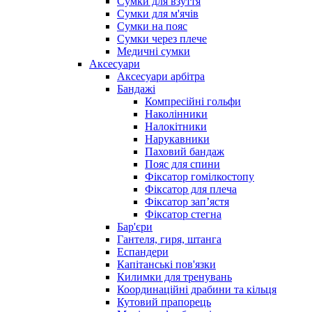
Сумки для взуття
Сумки для м'ячів
Сумки на пояс
Сумки через плече
Медичні сумки
Аксесуари
Аксесуари арбітра
Бандажі
Компресійні гольфи
Наколінники
Налокітники
Нарукавники
Паховий бандаж
Пояс для спини
Фіксатор гомілкостопу
Фіксатор для плеча
Фіксатор запʼястя
Фіксатор стегна
Бар'єри
Гантеля, гиря, штанга
Еспандери
Капітанські пов'язки
Килимки для тренувань
Координаційні драбини та кільця
Кутовий прапорець