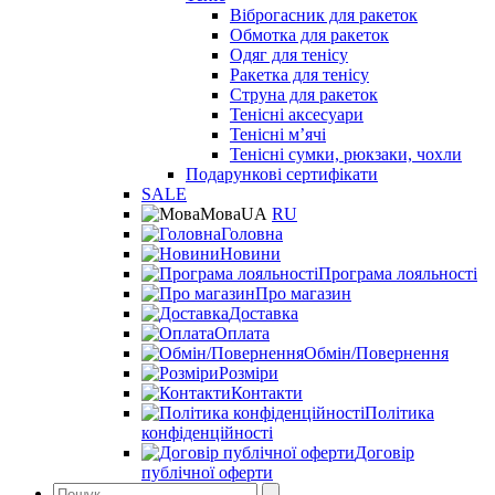
Віброгасник для ракеток
Обмотка для ракеток
Одяг для тенісу
Ракетка для тенісу
Струна для ракеток
Тенісні аксесуари
Тенісні мʼячі
Тенісні сумки, рюкзаки, чохли
Подарункові сертифікати
SALE
Мова
UA
RU
Головна
Новини
Програма лояльності
Про магазин
Доставка
Оплата
Обмін/Повернення
Розміри
Контакти
Політика
конфіденційності
Договір
публічної оферти