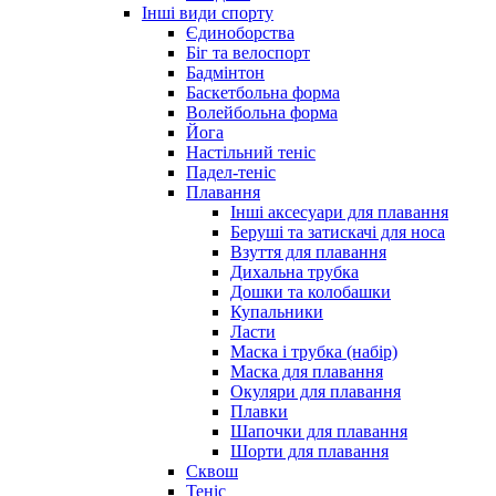
Інші види спорту
Єдиноборства
Біг та велоспорт
Бадмінтон
Баскетбольна форма
Волейбольна форма
Йога
Настільний теніс
Падел-теніс
Плавання
Інші аксесуари для плавання
Беруші та затискачі для носа
Взуття для плавання
Дихальна трубка
Дошки та колобашки
Купальники
Ласти
Маска і трубка (набір)
Маска для плавання
Окуляри для плавання
Плавки
Шапочки для плавання
Шорти для плавання
Сквош
Теніс