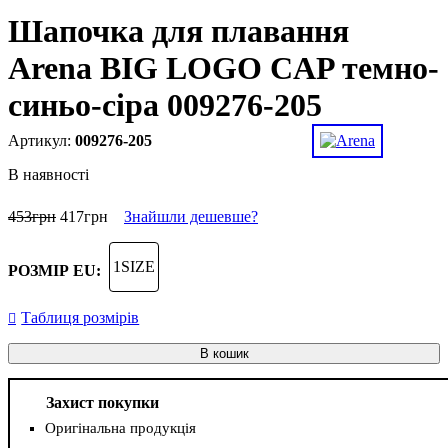
Шапочка для плавання
Arena BIG LOGO CAP темно-
синьо-сіра 009276-205
009276-205
В наявності
453
грн
417
грн
Знайшли дешевше?
1SIZE
РОЗМІР EU:
Таблиця розмірів
В кошик
Захист покупки
Оригінальна продукція