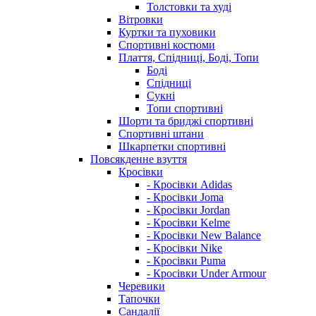
Толстовки та худі
Вітровки
Куртки та пуховики
Спортивні костюми
Плаття, Спідниці, Боді, Топи
Боді
Спідниці
Сукні
Топи спортивні
Шорти та бриджі спортивні
Спортивні штани
Шкарпетки спортивні
Повсякденне взуття
Кросівки
- Кросівки Adidas
- Кросівки Joma
- Кросівки Jordan
- Кросівки Kelme
- Кросівки New Balance
- Кросівки Nike
- Кросівки Puma
- Кросівки Under Armour
Черевики
Тапочки
Сандалії