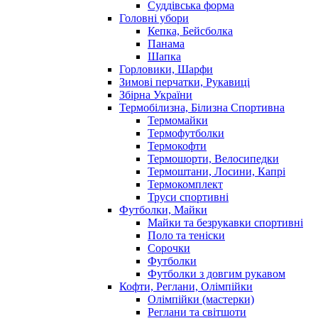
Суддівська форма
Головні убори
Кепка, Бейсболка
Панама
Шапка
Горловики, Шарфи
Зимові перчатки, Рукавиці
Збірна України
Термобілизна, Білизна Спортивна
Термомайки
Термофутболки
Термокофти
Термошорти, Велосипедки
Термоштани, Лосини, Капрі
Термокомплект
Труси спортивні
Футболки, Майки
Майки та безрукавки спортивні
Поло та теніски
Сорочки
Футболки
Футболки з довгим рукавом
Кофти, Реглани, Олімпійки
Олімпійки (мастерки)
Реглани та світшоти