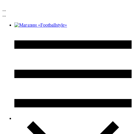
...
...