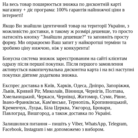
На весь товар поширюється знижка по дисконтній карті
магазину + діє програма: 100% гарантія найнижчої ціни в
інтернеті!
Якщо Ви знайшли ідентичний товар на території України, з
можливістю доставки, в такому ж розмірі дешевше, то просто
натисніть кнопку "Знайшли дешевше?" та заповніть просту
форму. Ми опрацюємо Ваш запит у найкоротші терміни та
зробимо ціну нижчою, ніж у конкурента!
Бонусна система знижок зареєстрованим на сайті клієнтам
одразу після першої покупки. Після першого замовлення
активується накопичувальна дисконтна карта і на всі наступні
покупки діятиме додаткова знижка.
Експрес доставка в Київ, Харків, Одеса, Дніпро, Запоріжжя,
Львів, Кривий Ріг, Миколаїв, Вінниця, Чернігів, Полтава,
Хмельницький, Черкаси, Чернівці, Житомир, Суми, Рівне,
Івано-Франківськ, Кам'янське, Тернопіль, Кропивницький,
Кременчук, Луцьк, Біла Церква, Ужгород, Бровари,
Павлоград, Вишгород, а також доставка по Україні.
Залишилися питання – пишіть у Viber, WhatsApp, Telegram,
Facebook, Instagram і ми допоможемо з вибором.