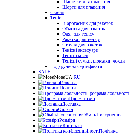
Шапочки для плавання
Шорти для плавання
Сквош
Теніс
Віброгасник для ракеток
Обмотка для ракеток
Одяг для тенісу
Ракетка для тенісу
Струна для ракеток
Тенісні аксесуари
Тенісні мʼячі
Тенісні сумки, рюкзаки, чохли
Подарункові сертифікати
SALE
Мова
UA
RU
Головна
Новини
Програма лояльності
Про магазин
Доставка
Оплата
Обмін/Повернення
Розміри
Контакти
Політика