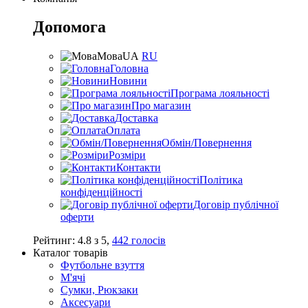
Допомога
Мова
UA
RU
Головна
Новини
Програма лояльності
Про магазин
Доставка
Оплата
Обмін/Повернення
Розміри
Контакти
Політика
конфіденційності
Договір публічної
оферти
Рейтинг:
4.8
з
5
,
442
голосів
Каталог товарів
Футбольне взуття
М'ячі
Сумки, Рюкзаки
Аксесуари