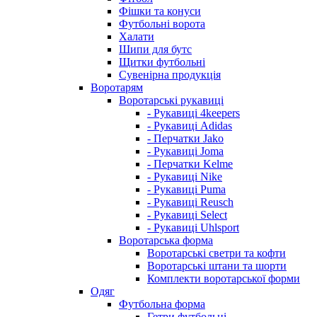
Фішки та конуси
Футбольні ворота
Халати
Шипи для бутс
Щитки футбольні
Сувенірна продукція
Воротарям
Воротарські рукавиці
- Рукавиці 4keepers
- Рукавиці Adidas
- Перчатки Jako
- Рукавиці Joma
- Перчатки Kelme
- Рукавиці Nike
- Рукавиці Puma
- Рукавиці Reusch
- Рукавиці Select
- Рукавиці Uhlsport
Воротарська форма
Воротарські светри та кофти
Воротарські штани та шорти
Комплекти воротарської форми
Одяг
Футбольна форма
Гетри футбольні