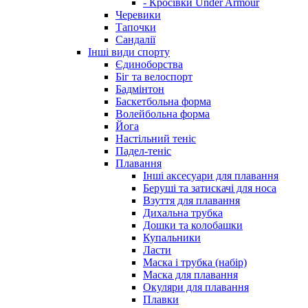
- Кросівки Under Armour
Черевики
Тапочки
Сандалії
Інші види спорту
Єдиноборства
Біг та велоспорт
Бадмінтон
Баскетбольна форма
Волейбольна форма
Йога
Настільний теніс
Падел-теніс
Плавання
Інші аксесуари для плавання
Беруші та затискачі для носа
Взуття для плавання
Дихальна трубка
Дошки та колобашки
Купальники
Ласти
Маска і трубка (набір)
Маска для плавання
Окуляри для плавання
Плавки