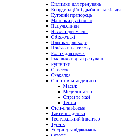
Килимки для тренувань
Координаційні драбини та кільця
Кутовий прапорець
Манішки футбольні
Напульсники
Насоси для м'ячів
Обтяжувачі
Пляшки для води
Пов'язки на голову
Ролик для преса
Рукавички для тренувань
Рушники
Свисток
Скакалка
Спортивна медицина
Масаж
Медичні м'ячі
Спреї та мазі
Тейпи
Степ-платформа
Тактична дошка
Тренувальний інвентар
Турнік
Упори для віджимань
Фітбол