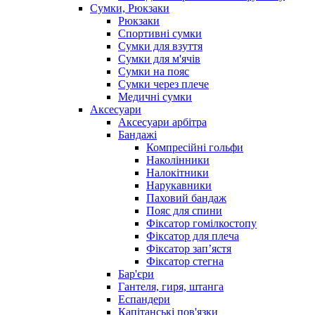
Сумки, Рюкзаки
Рюкзаки
Спортивні сумки
Сумки для взуття
Сумки для м'ячів
Сумки на пояс
Сумки через плече
Медичні сумки
Аксесуари
Аксесуари арбітра
Бандажі
Компресійні гольфи
Наколінники
Налокітники
Нарукавники
Паховий бандаж
Пояс для спини
Фіксатор гомілкостопу
Фіксатор для плеча
Фіксатор запʼястя
Фіксатор стегна
Бар'єри
Гантеля, гиря, штанга
Еспандери
Капітанські пов'язки