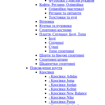
Футболки з довгим рукавом
Кофти, Реглани, Олімпійки
Олімпійки (мастерки)
Реглани та світшоти
Толстовки та худі
Вітровки
Куртки та пуховики
Спортивні костюми
Плаття, Спідниці, Боді, Топи
Боді
Спідниці
Сукні
Топи спортивні
Шорти та бриджі спортивні
Спортивні штани
Шкарпетки спортивні
Повсякденне взуття
Кросівки
- Кросівки Adidas
- Кросівки Joma
- Кросівки Jordan
- Кросівки Kelme
- Кросівки New Balance
- Кросівки Nike
- Кросівки Puma