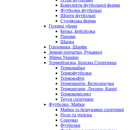
Комплекти футбольної форми
Футболки футбольні
Шорти футбольні
Суддівська форма
Головні убори
Кепка, Бейсболка
Панама
Шапка
Горловики, Шарфи
Зимові перчатки, Рукавиці
Збірна України
Термобілизна, Білизна Спортивна
Термомайки
Термофутболки
Термокофти
Термошорти, Велосипедки
Термоштани, Лосини, Капрі
Термокомплект
Труси спортивні
Футболки, Майки
Майки та безрукавки спортивні
Поло та теніски
Сорочки
Футболки