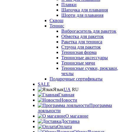
Плавки
Шапочка для плавания
Шорти для плавания
Сквош
Теннис
Виброгаситель для ракеток
Обмотка для ракеток
Ракетка для тенниса
Струна для ракеток
Теннисная форма
Теннисные аксессуары
Теннисные мячи
Теннисные сумки, рюкзаки,
чехлы
Подарочные сертификаты
SALE
Язык
UA
RU
Главная
Новости
Программа
лояльности
О магазине
Доставка
Оплата
Обмен/Возврат