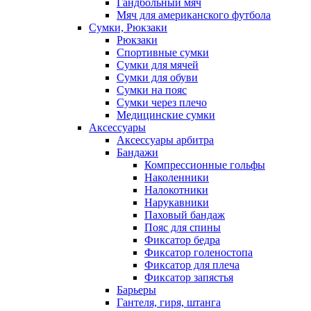
Гандбольный мяч
Мяч для американского футбола
Сумки, Рюкзаки
Рюкзаки
Спортивные сумки
Сумки для мячей
Сумки для обуви
Сумки на пояс
Сумки через плечо
Медицинские сумки
Аксессуары
Аксессуары арбитра
Бандажи
Компрессионные гольфы
Наколенники
Налокотники
Нарукавники
Паховый бандаж
Пояс для спины
Фиксатор бедра
Фиксатор голеностопа
Фиксатор для плеча
Фиксатор запястья
Барьеры
Гантеля, гиря, штанга