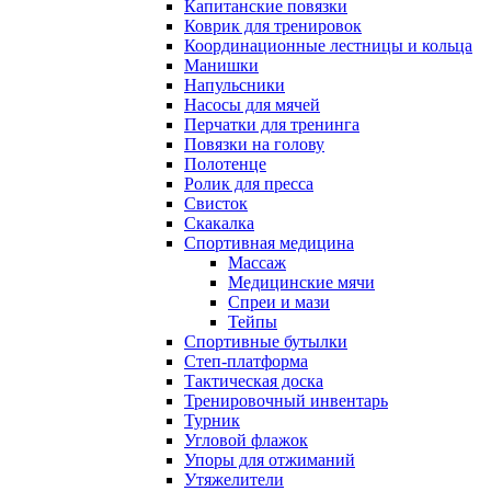
Капитанские повязки
Коврик для тренировок
Координационные лестницы и кольца
Манишки
Напульсники
Насосы для мячей
Перчатки для тренинга
Повязки на голову
Полотенце
Ролик для пресса
Свисток
Скакалка
Спортивная медицина
Массаж
Медицинские мячи
Спреи и мази
Тейпы
Спортивные бутылки
Степ-платформа
Тактическая доска
Тренировочный инвентарь
Турник
Угловой флажок
Упоры для отжиманий
Утяжелители