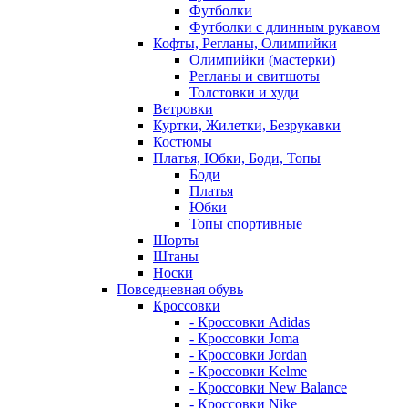
Футболки
Футболки с длинным рукавом
Кофты, Регланы, Олимпийки
Олимпийки (мастерки)
Регланы и свитшоты
Толстовки и худи
Ветровки
Куртки, Жилетки, Безрукавки
Костюмы
Платья, Юбки, Боди, Топы
Боди
Платья
Юбки
Топы спортивные
Шорты
Штаны
Носки
Повседневная обувь
Кроссовки
- Кроссовки Adidas
- Кроссовки Joma
- Кроссовки Jordan
- Кроссовки Kelme
- Кроссовки New Balance
- Кроссовки Nike