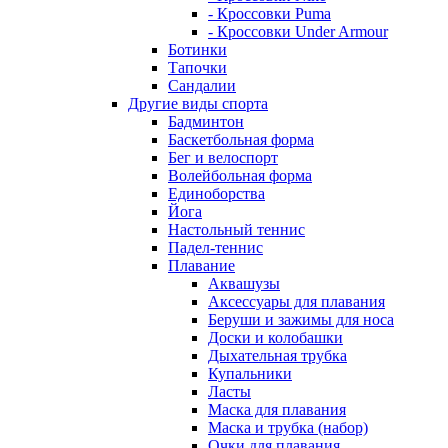
- Кроссовки Puma
- Кроссовки Under Armour
Ботинки
Тапочки
Сандалии
Другие виды спорта
Бадминтон
Баскетбольная форма
Бег и велоспорт
Волейбольная форма
Единоборства
Йога
Настольный теннис
Падел-теннис
Плавание
Аквашузы
Аксессуары для плавания
Беруши и зажимы для носа
Доски и колобашки
Дыхательная трубка
Купальники
Ласты
Маска для плавания
Маска и трубка (набор)
Очки для плавания