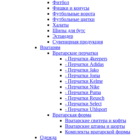
Фитбол
Фишки и конусы
Футбольные ворота
Футбольные щитки
Халаты
Шипы для бутс
Эспандер
Сувенирная продукция
Вратарям
Вратарские перчатки
- Перчатки 4keepers
- Перчатки Adidas
- Перчатки Jako
- Перчатки Joma
- Перчатки Kelme
- Перчатки Nike
- Перчатки Puma
- Перчатки Reusch
- Перчатки Select
- Перчатки Uhlsport
Вратарская форма
Вратарские свитера и кофты
Вратарские штаны и шорты
Комплекты вратарской формы
Одежда