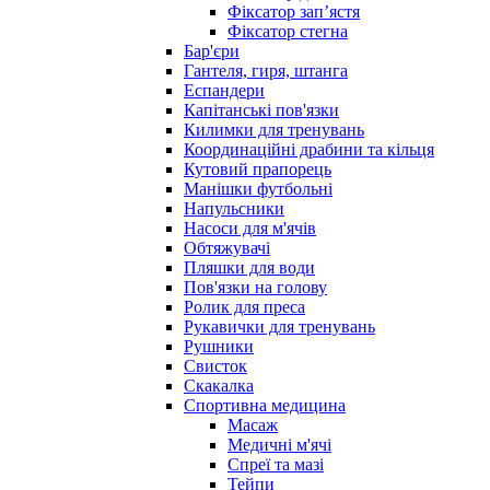
Фіксатор запʼястя
Фіксатор стегна
Бар'єри
Гантеля, гиря, штанга
Еспандери
Капітанські пов'язки
Килимки для тренувань
Координаційні драбини та кільця
Кутовий прапорець
Манішки футбольні
Напульсники
Насоси для м'ячів
Обтяжувачі
Пляшки для води
Пов'язки на голову
Ролик для преса
Рукавички для тренувань
Рушники
Свисток
Скакалка
Спортивна медицина
Масаж
Медичні м'ячі
Спреї та мазі
Тейпи