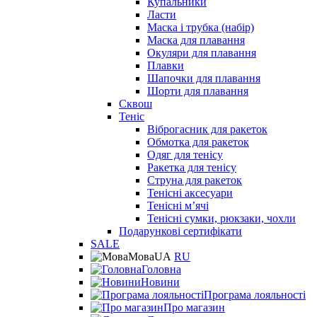
Купальники
Ласти
Маска і трубка (набір)
Маска для плавання
Окуляри для плавання
Плавки
Шапочки для плавання
Шорти для плавання
Сквош
Теніс
Віброгасник для ракеток
Обмотка для ракеток
Одяг для тенісу
Ракетка для тенісу
Струна для ракеток
Тенісні аксесуари
Тенісні мʼячі
Тенісні сумки, рюкзаки, чохли
Подарункові сертифікати
SALE
Мова
UA
RU
Головна
Новини
Програма лояльності
Про магазин