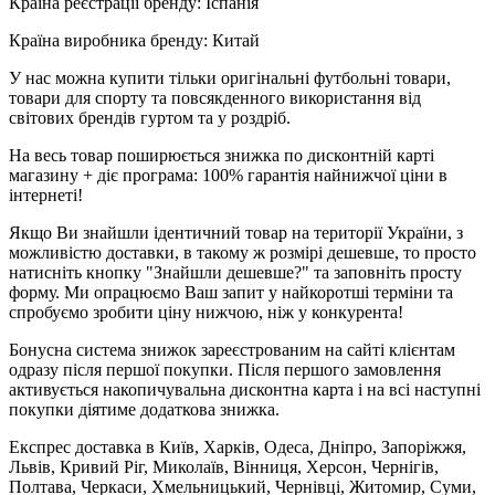
Країна реєстрації бренду: Іспанія
Країна виробника бренду: Китай
У нас можна купити тільки оригінальні футбольні товари,
товари для спорту та повсякденного використання від
світових брендів гуртом та у роздріб.
На весь товар поширюється знижка по дисконтній карті
магазину + діє програма: 100% гарантія найнижчої ціни в
інтернеті!
Якщо Ви знайшли ідентичний товар на території України, з
можливістю доставки, в такому ж розмірі дешевше, то просто
натисніть кнопку "Знайшли дешевше?" та заповніть просту
форму. Ми опрацюємо Ваш запит у найкоротші терміни та
спробуємо зробити ціну нижчою, ніж у конкурента!
Бонусна система знижок зареєстрованим на сайті клієнтам
одразу після першої покупки. Після першого замовлення
активується накопичувальна дисконтна карта і на всі наступні
покупки діятиме додаткова знижка.
Експрес доставка в Київ, Харків, Одеса, Дніпро, Запоріжжя,
Львів, Кривий Ріг, Миколаїв, Вінниця, Херсон, Чернігів,
Полтава, Черкаси, Хмельницький, Чернівці, Житомир, Суми,