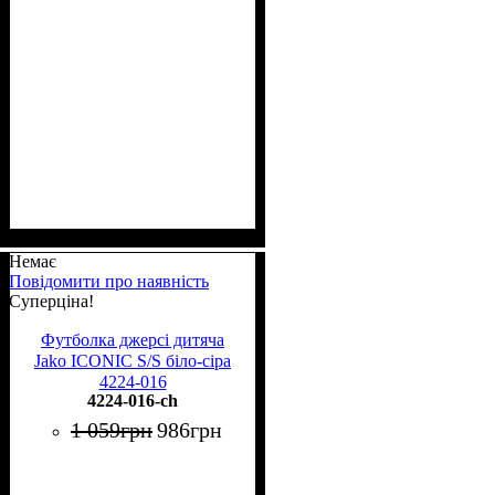
Немає
Повідомити про наявність
Суперціна!
Футболка джерсі дитяча
Jako ICONIC S/S біло-сіра
4224-016
4224-016-ch
1 059
грн
986
грн