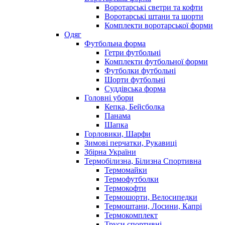
Воротарські светри та кофти
Воротарські штани та шорти
Комплекти воротарської форми
Одяг
Футбольна форма
Гетри футбольні
Комплекти футбольної форми
Футболки футбольні
Шорти футбольні
Суддівська форма
Головні убори
Кепка, Бейсболка
Панама
Шапка
Горловики, Шарфи
Зимові перчатки, Рукавиці
Збірна України
Термобілизна, Білизна Спортивна
Термомайки
Термофутболки
Термокофти
Термошорти, Велосипедки
Термоштани, Лосини, Капрі
Термокомплект
Труси спортивні