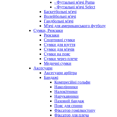
- Футзальні м'ячі Puma
- Футзальні м'ячі Select
Баскетбольні м'ячі
Волейбольні м'ячі
Гандбольні м'ячі
М'ячі для американського футболу
Сумки, Рюкзаки
Рюкзаки
Спортивні сумки
Сумки для взуття
Сумки для м'ячів
Сумки на пояс
Сумки через плече
Медичні сумки
Аксесуари
Аксесуари арбітра
Бандажі
Компресійні гольфи
Наколінники
Налокітники
Нарукавники
Паховий бандаж
Пояс для спини
Фіксатор гомілкостопу
Фіксатор для плеча