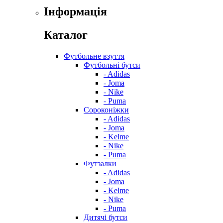
Інформація
Каталог
Футбольне взуття
Футбольні бутси
- Adidas
- Joma
- Nike
- Puma
Сороконіжки
- Adidas
- Joma
- Kelme
- Nike
- Puma
Футзалки
- Adidas
- Joma
- Kelme
- Nike
- Puma
Дитячі бутси