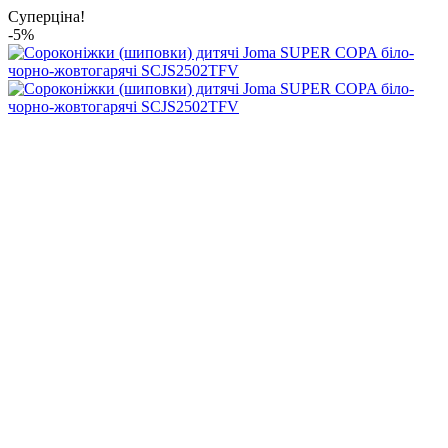
Суперціна!
-5%