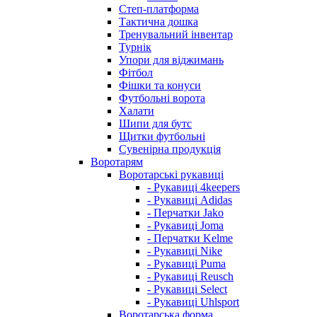
Степ-платформа
Тактична дошка
Тренувальний інвентар
Турнік
Упори для віджимань
Фітбол
Фішки та конуси
Футбольні ворота
Халати
Шипи для бутс
Щитки футбольні
Сувенірна продукція
Воротарям
Воротарські рукавиці
- Рукавиці 4keepers
- Рукавиці Adidas
- Перчатки Jako
- Рукавиці Joma
- Перчатки Kelme
- Рукавиці Nike
- Рукавиці Puma
- Рукавиці Reusch
- Рукавиці Select
- Рукавиці Uhlsport
Воротарська форма