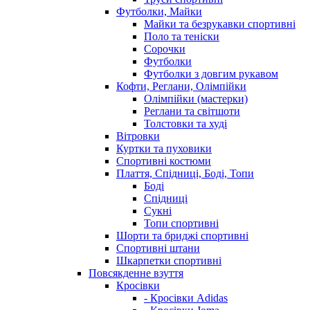
Футболки, Майки
Майки та безрукавки спортивні
Поло та теніски
Сорочки
Футболки
Футболки з довгим рукавом
Кофти, Реглани, Олімпійки
Олімпійки (мастерки)
Реглани та світшоти
Толстовки та худі
Вітровки
Куртки та пуховики
Спортивні костюми
Плаття, Спідниці, Боді, Топи
Боді
Спідниці
Сукні
Топи спортивні
Шорти та бриджі спортивні
Спортивні штани
Шкарпетки спортивні
Повсякденне взуття
Кросівки
- Кросівки Adidas