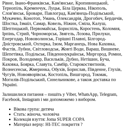
Рівне, Івано-Франківськ, Кам'янське, Кропивницький,
Тернопіль, Кременчук, Луцьк, Біла Церква, Нікополь,
Слов'янськ, Бровари, Павлоград, Кам'янець-Подільський,
Мукачево, Конотоп, Умань, Олександрія, Дрогобич, Бердичів,
Шостка, Ізмаїл, Самар, Ковель, Ніжин, Сміла, Калуш,
Шептицький, Первомайськ, Бориспіль, Коростень, Коломия,
Ірпінь, Стрий, Чорноморськ, Звягель, Лозова, Прилуки,
Енергодар, Нововолинськ, Горішні Плавні, Білгород-
Дністровський, Охтирка, Ізюм, Марганець, Нова Каховка,
Фастів, Лубни, Світловодськ, Жовті Води, Вараш, Вишневе,
Шепетівка, Подільськ, Південноукраїнськ, Миргород, Ромни,
Покров, Володимир, Васильків, Дубно, Нетішин, Буча,
Каховка, Боярка, Славута, Самбір, Старокостянтинів,
Вознесенськ, Жмеринка, Обухів, Борислав, Південне, Глухів,
Чугуїв, Новояворівськ, Костопіль, Вишгород, Токмак,
Могилів-Подільський, Синельникове, а також доставка по
Україні.
Залишилися питання – пишіть у Viber, WhatsApp, Telegram,
Facebook, Instagram і ми допоможемо з вибором.
Вікова група:
дитяча
Стать:
жіноча, чоловіча
Колекція взуття:
Joma SUPER COPA
Матеріал верху:
HI-TEC покриття
?