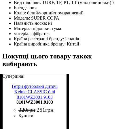
Вид підошви:
TURF, TF, PT, TT (многошиповки)
?
Бренд:
Joma
Колір:
білий/чорний/помаранчевий
Модель:
SUPER COPA
Наявність носка:
ні
Матеріал підошви:
гума
матеріал:
фібратек
Країна реєстрації бренду:
Іспанія
Країна виробника бренду:
Китай
Покупці цього товару також
вибирають
Суперціна!
Гетри футбольні дитячі
Kelme CLASSIC білі
8101WZ3001.9103
8101WZ3001.9103
320
грн
251
грн
Купити