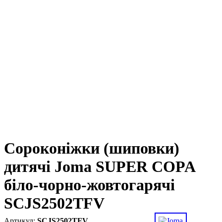
Сороконіжки (шиповки)
дитячі Joma SUPER COPA
біло-чорно-жовтогарячі
SCJS2502TFV
SCJS2502TFV