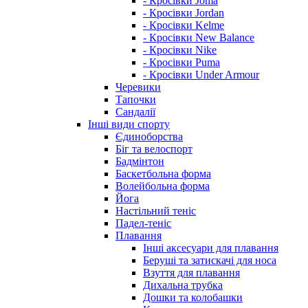
- Кросівки Joma
- Кросівки Jordan
- Кросівки Kelme
- Кросівки New Balance
- Кросівки Nike
- Кросівки Puma
- Кросівки Under Armour
Черевики
Тапочки
Сандалії
Інші види спорту
Єдиноборства
Біг та велоспорт
Бадмінтон
Баскетбольна форма
Волейбольна форма
Йога
Настільний теніс
Падел-теніс
Плавання
Інші аксесуари для плавання
Беруші та затискачі для носа
Взуття для плавання
Дихальна трубка
Дошки та колобашки