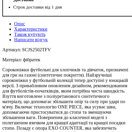
Строк доставки від 1 дня
Опис
Характеристики
Також купують
Написати відгук
Артикул: SCJS2502TFV
Матеріал: фібратек
Сороконіжки футбольні для хлопчиків та дівчаток, призначені
для гри на газоні (синтетичне покриття). Найзручніші
сороконіжки у футбольній колекції тепер доступні у юнацькій
версії. З привабливим оновленим дизайном, рекомендованим
для футболістів-початківців, яким потрібна чиста швидкість.
Взуття виготовлене з поліуретанового синтетичного
матеріалу, що допомагає збільшити опір та силу при ударі по
м'ячу. Включає технологію ONE PIECE, яка усуває шви,
допомагаючи пристосуватися до стопи та зменшуючи
збільшення ваги. Повернення до класичної моделі з
полегшеним язичком для кращої адаптації та кращої посадки
стопи. Позаду є опора EXO COUNTER, яка забезпечить