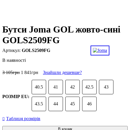
Бутси Joma GOL жовто-сині
GOLS2509FG
GOLS2509FG
В наявності
3 105
грн
1 841
грн
Знайшли дешевше?
40.5
41
42
42.5
43
РОЗМІР EU:
43.5
44
45
46
Таблиця розмірів
В кошик