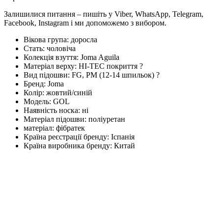
Залишилися питання – пишіть у Viber, WhatsApp, Telegram,
Facebook, Instagram і ми допоможемо з вибором.
Вікова група:
доросла
Стать:
чоловіча
Колекція взуття:
Joma Aguila
Матеріал верху:
HI-TEC покриття
?
Вид підошви:
FG, PM (12-14 шпильок)
?
Бренд:
Joma
Колір:
жовтий/синій
Модель:
GOL
Наявність носка:
ні
Матеріал підошви:
поліуретан
матеріал:
фібратек
Країна реєстрації бренду:
Іспанія
Країна виробника бренду:
Китай