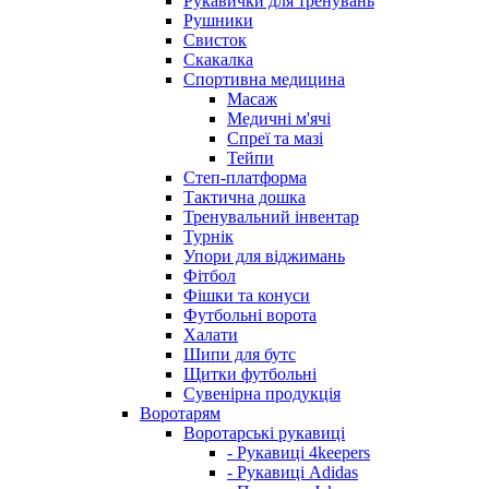
Рукавички для тренувань
Рушники
Свисток
Скакалка
Спортивна медицина
Масаж
Медичні м'ячі
Спреї та мазі
Тейпи
Степ-платформа
Тактична дошка
Тренувальний інвентар
Турнік
Упори для віджимань
Фітбол
Фішки та конуси
Футбольні ворота
Халати
Шипи для бутс
Щитки футбольні
Сувенірна продукція
Воротарям
Воротарські рукавиці
- Рукавиці 4keepers
- Рукавиці Adidas