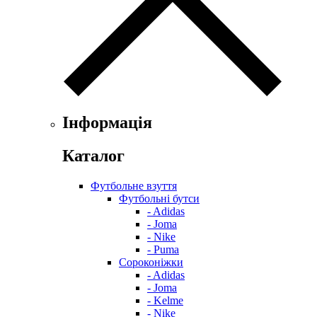
Інформація
Каталог
Футбольне взуття
Футбольні бутси
- Adidas
- Joma
- Nike
- Puma
Сороконіжки
- Adidas
- Joma
- Kelme
- Nike