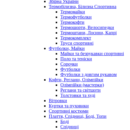
Збірна України
Термобілизна, Білизна Спортивна
Термомайки
Термофутболки
Термокофти
Термошорти, Велосипедки
Термоштани, Лосини, Капрі
Термокомплект
Труси спортивні
Футболки, Майки
Майки та безрукавки спортивні
Поло та теніски
Сорочки
Футболки
Футболки з довгим рукавом
Кофти, Реглани, Олімпійки
Олімпійки (мастерки)
Реглани та світшоти
Толстовки та худі
Вітровки
Куртки та пуховики
Спортивні костюми
Плаття, Спідниці, Боді, Топи
Боді
Спідниці