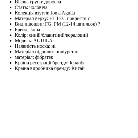
Вікова група:
доросла
Стать:
чоловіча
Колекція взуття:
Joma Aguila
Матеріал верху:
HI-TEC покриття
?
Вид підошви:
FG, PM (12-14 шпильок)
?
Бренд:
Joma
Колір:
синій/блакитний/кораловий
Модель:
AGUILA
Наявність носка:
ні
Матеріал підошви:
поліуретан
матеріал:
фібратек
Країна реєстрації бренду:
Іспанія
Країна виробника бренду:
Китай