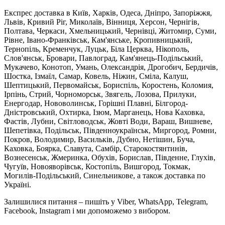
Експрес доставка в Київ, Харків, Одеса, Дніпро, Запоріжжя,
Львів, Кривий Ріг, Миколаїв, Вінниця, Херсон, Чернігів,
Полтава, Черкаси, Хмельницький, Чернівці, Житомир, Суми,
Рівне, Івано-Франківськ, Кам'янське, Кропивницький,
Тернопіль, Кременчук, Луцьк, Біла Церква, Нікополь,
Слов'янськ, Бровари, Павлоград, Кам'янець-Подільський,
Мукачево, Конотоп, Умань, Олександрія, Дрогобич, Бердичів,
Шостка, Ізмаїл, Самар, Ковель, Ніжин, Сміла, Калуш,
Шептицький, Первомайськ, Бориспіль, Коростень, Коломия,
Ірпінь, Стрий, Чорноморськ, Звягель, Лозова, Прилуки,
Енергодар, Нововолинськ, Горішні Плавні, Білгород-
Дністровський, Охтирка, Ізюм, Марганець, Нова Каховка,
Фастів, Лубни, Світловодськ, Жовті Води, Вараш, Вишневе,
Шепетівка, Подільськ, Південноукраїнськ, Миргород, Ромни,
Покров, Володимир, Васильків, Дубно, Нетішин, Буча,
Каховка, Боярка, Славута, Самбір, Старокостянтинів,
Вознесенськ, Жмеринка, Обухів, Борислав, Південне, Глухів,
Чугуїв, Новояворівськ, Костопіль, Вишгород, Токмак,
Могилів-Подільський, Синельникове, а також доставка по
Україні.
Залишилися питання – пишіть у Viber, WhatsApp, Telegram,
Facebook, Instagram і ми допоможемо з вибором.