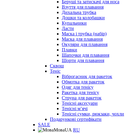
Беруші та затискачі для носа
Взуття для плавання
Дихальна трубка
Дошки та колобашки
Купальники
Ласти
Маска і трубка (набір)
Маска для плавання
Окуляри для плавання
Плавки
Шапочки для плавання
Шорти для плавання
Сквош
Теніс
Віброгасник для ракеток
Обмотка для ракеток
Одяг для тенісу
Ракетка для тенісу
Струна для ракеток
Тенісні аксесуари
Тенісні мʼячі
Тенісні сумки, рюкзаки, чохли
Подарункові сертифікати
SALE
Мова
UA
RU