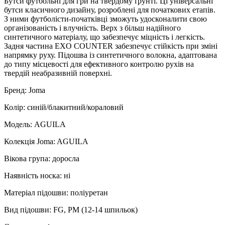
Бутси футбольні для гри на твердому ґрунті. Ці універсальні
бутси класичного дизайну, розроблені для початкових етапів.
З ними футболісти-початківці зможуть удосконалити свою
організованість і влучність. Верх з більш надійного
синтетичного матеріалу, що забезпечує міцність і легкість.
Задня частина EXO COUNTER забезпечує стійкість при зміні
напрямку руху. Підошва із синтетичного волокна, адаптована
до типу місцевості для ефективного контролю рухів на
твердій неабразивній поверхні.
Бренд: Joma
Колір: синій/блакитний/кораловий
Модель: AGUILA
Колекція Joma: AGUILA
Вікова група: доросла
Наявність носка: ні
Матеріал підошви: поліуретан
Вид підошви: FG, PM (12-14 шпильок)