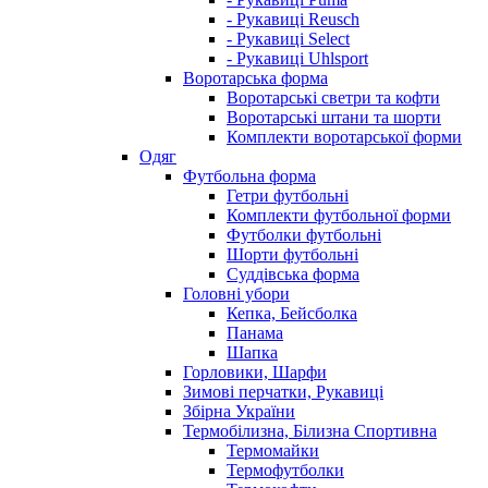
- Рукавиці Reusch
- Рукавиці Select
- Рукавиці Uhlsport
Воротарська форма
Воротарські светри та кофти
Воротарські штани та шорти
Комплекти воротарської форми
Одяг
Футбольна форма
Гетри футбольні
Комплекти футбольної форми
Футболки футбольні
Шорти футбольні
Суддівська форма
Головні убори
Кепка, Бейсболка
Панама
Шапка
Горловики, Шарфи
Зимові перчатки, Рукавиці
Збірна України
Термобілизна, Білизна Спортивна
Термомайки
Термофутболки