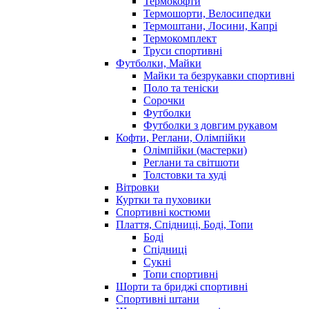
Термокофти
Термошорти, Велосипедки
Термоштани, Лосини, Капрі
Термокомплект
Труси спортивні
Футболки, Майки
Майки та безрукавки спортивні
Поло та теніски
Сорочки
Футболки
Футболки з довгим рукавом
Кофти, Реглани, Олімпійки
Олімпійки (мастерки)
Реглани та світшоти
Толстовки та худі
Вітровки
Куртки та пуховики
Спортивні костюми
Плаття, Спідниці, Боді, Топи
Боді
Спідниці
Сукні
Топи спортивні
Шорти та бриджі спортивні
Спортивні штани