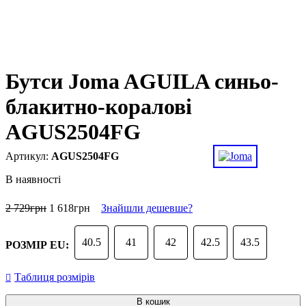
Бутси Joma AGUILA синьо-
блакитно-коралові
AGUS2504FG
AGUS2504FG
В наявності
2 729
грн
1 618
грн
Знайшли дешевше?
40.5
41
42
42.5
43.5
РОЗМІР EU:
Таблиця розмірів
В кошик