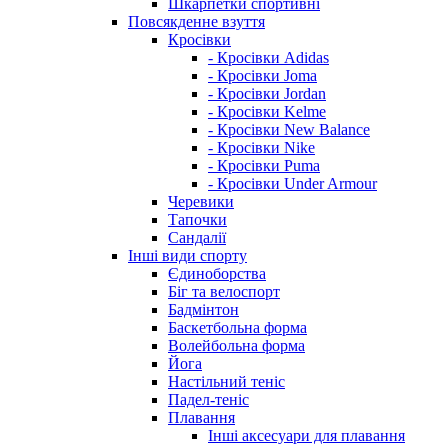
Шкарпетки спортивні
Повсякденне взуття
Кросівки
- Кросівки Adidas
- Кросівки Joma
- Кросівки Jordan
- Кросівки Kelme
- Кросівки New Balance
- Кросівки Nike
- Кросівки Puma
- Кросівки Under Armour
Черевики
Тапочки
Сандалії
Інші види спорту
Єдиноборства
Біг та велоспорт
Бадмінтон
Баскетбольна форма
Волейбольна форма
Йога
Настільний теніс
Падел-теніс
Плавання
Інші аксесуари для плавання