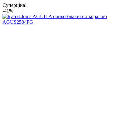
Суперціна!
-41%