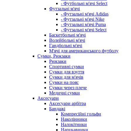
- Футбольні м'ячі Select
Футзальні м'ячі
- Футзальні м'ячі Adidas
- Футзальні м'ячі Nike
- Футзальні м'ячі Puma
- Футзальні м'ячі Select
Баскетбольні м'ячі
Волейбольні м'ячі
Гандбольні м'ячі
М'ячі для американського футболу
Сумки, Рюкзаки
Рюкзаки
Спортивні сумки
Сумки для взуття
Сумки для м'ячів
Сумки на пояс
Сумки через плече
Медичні сумки
Аксесуари
Аксесуари арбітра
Бандажі
Компресійні гольфи
Наколінники
Налокітники
Нарукавники