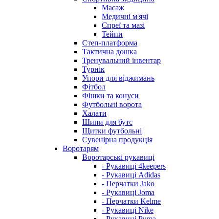
Масаж
Медичні м'ячі
Спреї та мазі
Тейпи
Степ-платформа
Тактична дошка
Тренувальний інвентар
Турнік
Упори для віджимань
Фітбол
Фішки та конуси
Футбольні ворота
Халати
Шипи для бутс
Щитки футбольні
Сувенірна продукція
Воротарям
Воротарські рукавиці
- Рукавиці 4keepers
- Рукавиці Adidas
- Перчатки Jako
- Рукавиці Joma
- Перчатки Kelme
- Рукавиці Nike
- Рукавиці Puma