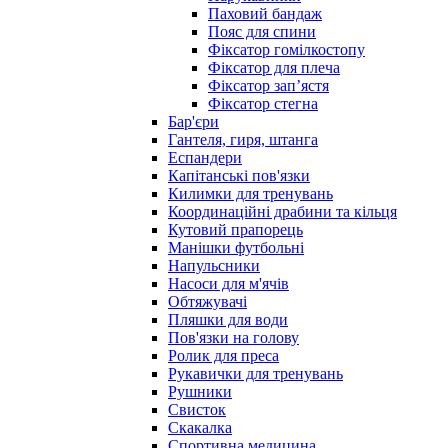
Паховий бандаж
Пояс для спини
Фіксатор гомілкостопу
Фіксатор для плеча
Фіксатор запʼястя
Фіксатор стегна
Бар'єри
Гантеля, гиря, штанга
Еспандери
Капітанські пов'язки
Килимки для тренувань
Координаційні драбини та кільця
Кутовий прапорець
Манішки футбольні
Напульсники
Насоси для м'ячів
Обтяжувачі
Пляшки для води
Пов'язки на голову
Ролик для преса
Рукавички для тренувань
Рушники
Свисток
Скакалка
Спортивна медицина