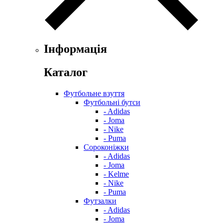
Інформація
Каталог
Футбольне взуття
Футбольні бутси
- Adidas
- Joma
- Nike
- Puma
Сороконіжки
- Adidas
- Joma
- Kelme
- Nike
- Puma
Футзалки
- Adidas
- Joma