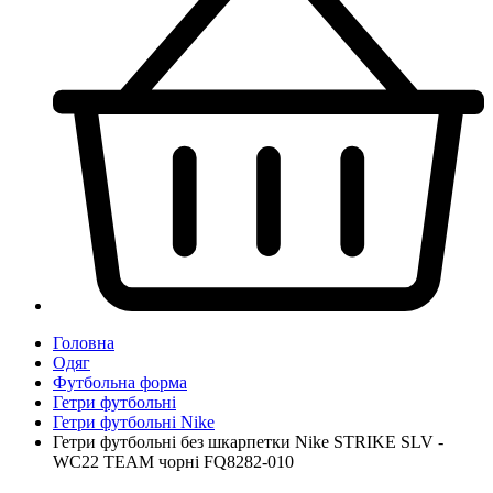
Головна
Одяг
Футбольна форма
Гетри футбольні
Гетри футбольні Nike
Гетри футбольні без шкарпетки Nike STRIKE SLV -
WC22 TEAM чорні FQ8282-010