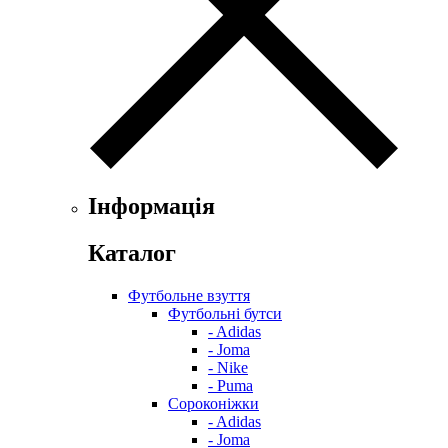
Інформація
Каталог
Футбольне взуття
Футбольні бутси
- Adidas
- Joma
- Nike
- Puma
Сороконіжки
- Adidas
- Joma