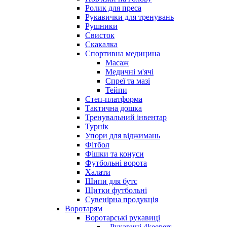
Ролик для преса
Рукавички для тренувань
Рушники
Свисток
Скакалка
Спортивна медицина
Масаж
Медичні м'ячі
Спреї та мазі
Тейпи
Степ-платформа
Тактична дошка
Тренувальний інвентар
Турнік
Упори для віджимань
Фітбол
Фішки та конуси
Футбольні ворота
Халати
Шипи для бутс
Щитки футбольні
Сувенірна продукція
Воротарям
Воротарські рукавиці
- Рукавиці 4keepers