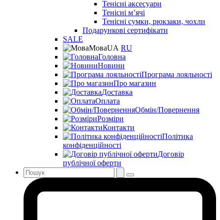
Тенісні аксесуари
Тенісні мʼячі
Тенісні сумки, рюкзаки, чохли
Подарункові сертифікати
SALE
Мова
UA
RU
Головна
Новини
Програма лояльності
Про магазин
Доставка
Оплата
Обмін/Повернення
Розміри
Контакти
Політика
конфіденційності
Договір
публічної оферти