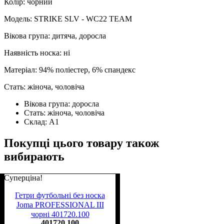
Колір: чорний
Модель: STRIKE SLV - WC22 TEAM
Вікова група: дитяча, доросла
Наявність носка: ні
Матеріал: 94% поліестер, 6% спандекс
Стать: жіноча, чоловіча
Вікова група:
доросла
Стать:
жіноча, чоловіча
Склад:
А1
Покупці цього товару також
вибирають
Суперціна!
Гетри футбольні без носка
Joma PROFESSIONAL III
чорні 401720.100
401720.100