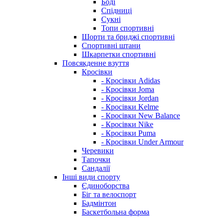
Боді
Спідниці
Сукні
Топи спортивні
Шорти та бриджі спортивні
Спортивні штани
Шкарпетки спортивні
Повсякденне взуття
Кросівки
- Кросівки Adidas
- Кросівки Joma
- Кросівки Jordan
- Кросівки Kelme
- Кросівки New Balance
- Кросівки Nike
- Кросівки Puma
- Кросівки Under Armour
Черевики
Тапочки
Сандалії
Інші види спорту
Єдиноборства
Біг та велоспорт
Бадмінтон
Баскетбольна форма