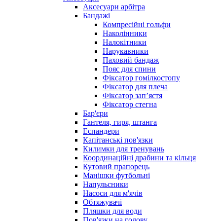
Аксесуари арбітра
Бандажі
Компресійні гольфи
Наколінники
Налокітники
Нарукавники
Паховий бандаж
Пояс для спини
Фіксатор гомілкостопу
Фіксатор для плеча
Фіксатор запʼястя
Фіксатор стегна
Бар'єри
Гантеля, гиря, штанга
Еспандери
Капітанські пов'язки
Килимки для тренувань
Координаційні драбини та кільця
Кутовий прапорець
Манішки футбольні
Напульсники
Насоси для м'ячів
Обтяжувачі
Пляшки для води
Пов'язки на голову