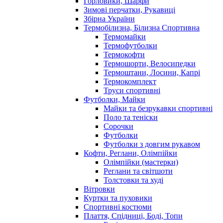
Горловики, Шарфи
Зимові перчатки, Рукавиці
Збірна України
Термобілизна, Білизна Спортивна
Термомайки
Термофутболки
Термокофти
Термошорти, Велосипедки
Термоштани, Лосини, Капрі
Термокомплект
Труси спортивні
Футболки, Майки
Майки та безрукавки спортивні
Поло та теніски
Сорочки
Футболки
Футболки з довгим рукавом
Кофти, Реглани, Олімпійки
Олімпійки (мастерки)
Реглани та світшоти
Толстовки та худі
Вітровки
Куртки та пуховики
Спортивні костюми
Плаття, Спідниці, Боді, Топи