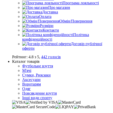
Програма лояльності
Про магазин
Доставка
Оплата
Обмін/Повернення
Розміри
Контакти
Політика
конфіденційності
Договір публічної
оферти
Рейтинг:
4.8
з
5
,
442
голосів
Каталог товарів
Футбольне взуття
М'ячі
Сумки, Рюкзаки
Аксесуари
Воротарям
Одяг
Повсякденне взуття
Інші види спорту