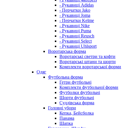
- Рукавиці Adidas
- Перчатки Jako
- Рукавиці Joma
- Перчатки Kelme
- Рукавиці Nike
- Рукавиці Puma
- Рукавиці Reusch
- Рукавиці Select
- Рукавиці Uhlsport
Воротарська форма
Воротарські светри та кофти
Воротарські штани та шорти
Комплекти воротарської форми
Одяг
Футбольна форма
Гетри футбольні
Комплекти футбольної форми
Футболки футбольні
Шорти футбольні
Суддівська форма
Головні убори
Кепка, Бейсболка
Панама
Шапка