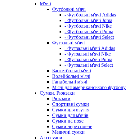
М'ячі
Футбольні м'ячі
- Футбольні м'ячі Adidas
- Футбольні м'ячі Joma
- Футбольні м'ячі Nike
- Футбольні м'ячі Puma
- Футбольні м'ячі Select
Футзальні м'ячі
- Футзальні м'ячі Adidas
- Футзальні м'ячі Nike
- Футзальні м'ячі Puma
- Футзальні м'ячі Select
Баскетбольні м'ячі
Волейбольні м'ячі
Гандбольні м'ячі
М'ячі для американського футболу
Сумки, Рюкзаки
Рюкзаки
Спортивні сумки
Сумки для взуття
Сумки для м'ячів
Сумки на пояс
Сумки через плече
Медичні сумки
Аксесуари