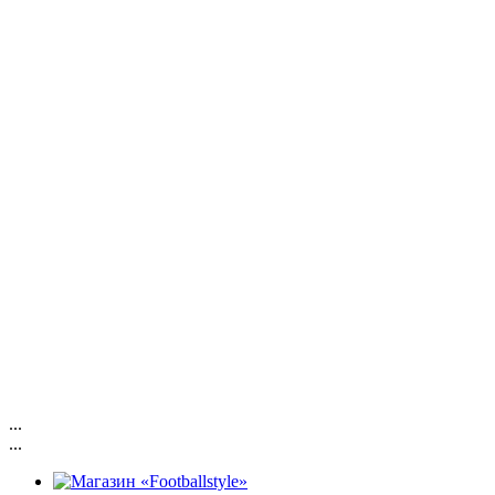
...
...