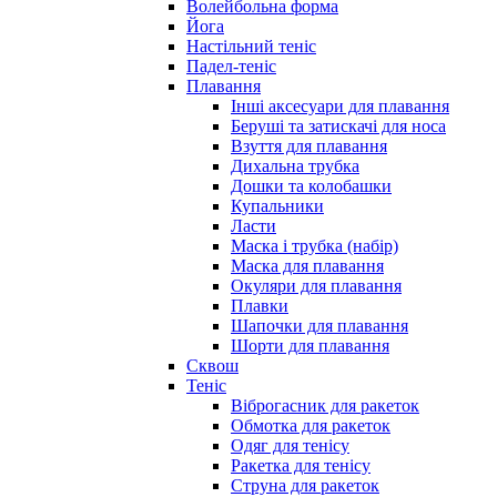
Волейбольна форма
Йога
Настільний теніс
Падел-теніс
Плавання
Інші аксесуари для плавання
Беруші та затискачі для носа
Взуття для плавання
Дихальна трубка
Дошки та колобашки
Купальники
Ласти
Маска і трубка (набір)
Маска для плавання
Окуляри для плавання
Плавки
Шапочки для плавання
Шорти для плавання
Сквош
Теніс
Віброгасник для ракеток
Обмотка для ракеток
Одяг для тенісу
Ракетка для тенісу
Струна для ракеток