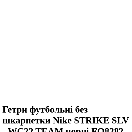
Гетри футбольні без
шкарпетки Nike STRIKE SLV
- WC22 TEAM чорні FQ8282-