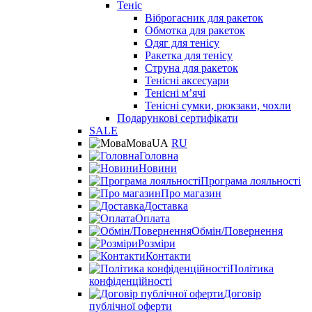
Теніс
Віброгасник для ракеток
Обмотка для ракеток
Одяг для тенісу
Ракетка для тенісу
Струна для ракеток
Тенісні аксесуари
Тенісні мʼячі
Тенісні сумки, рюкзаки, чохли
Подарункові сертифікати
SALE
Мова
UA
RU
Головна
Новини
Програма лояльності
Про магазин
Доставка
Оплата
Обмін/Повернення
Розміри
Контакти
Політика
конфіденційності
Договір
публічної оферти