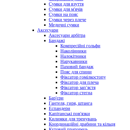
Сумки для взуття
Сумки для м'ячів
Сумки на пояс
Сумки через плече
Медичні сумки
Аксесуари
Аксесуари арбітра
Бандажі
Компресійні гольфи
Наколінники
Налокітники
Нарукавники
Паховий бандаж
Пояс для спини
Фіксатор гомілкостопу
Фіксатор для плеча
Фіксатор запʼястя
Фіксатор стегна
Бар'єри
Гантеля, гиря, штанга
Еспандери
Капітанські пов'язки
Килимки для тренувань
Координаційні драбини та кільця
Кутовий прапорець