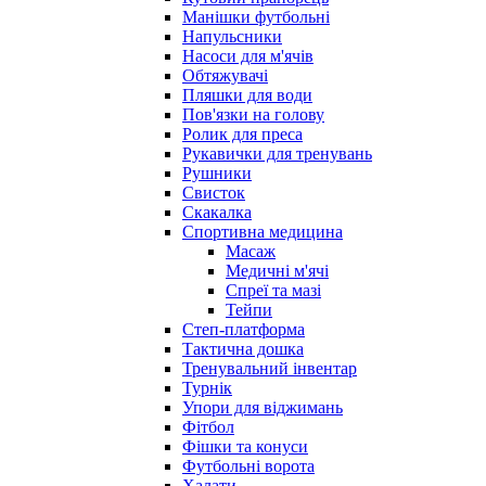
Манішки футбольні
Напульсники
Насоси для м'ячів
Обтяжувачі
Пляшки для води
Пов'язки на голову
Ролик для преса
Рукавички для тренувань
Рушники
Свисток
Скакалка
Спортивна медицина
Масаж
Медичні м'ячі
Спреї та мазі
Тейпи
Степ-платформа
Тактична дошка
Тренувальний інвентар
Турнік
Упори для віджимань
Фітбол
Фішки та конуси
Футбольні ворота
Халати