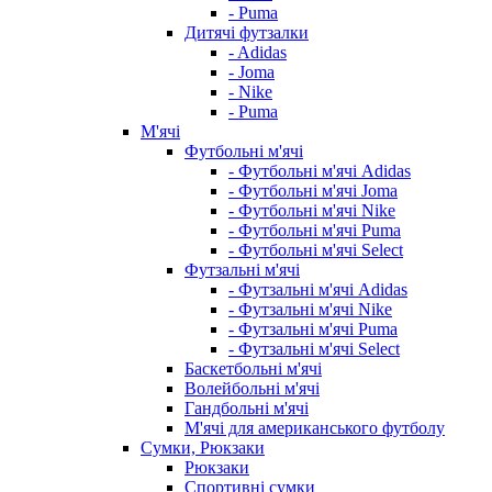
- Puma
Дитячі футзалки
- Adidas
- Joma
- Nike
- Puma
М'ячі
Футбольні м'ячі
- Футбольні м'ячі Adidas
- Футбольні м'ячі Joma
- Футбольні м'ячі Nike
- Футбольні м'ячі Puma
- Футбольні м'ячі Select
Футзальні м'ячі
- Футзальні м'ячі Adidas
- Футзальні м'ячі Nike
- Футзальні м'ячі Puma
- Футзальні м'ячі Select
Баскетбольні м'ячі
Волейбольні м'ячі
Гандбольні м'ячі
М'ячі для американського футболу
Сумки, Рюкзаки
Рюкзаки
Спортивні сумки