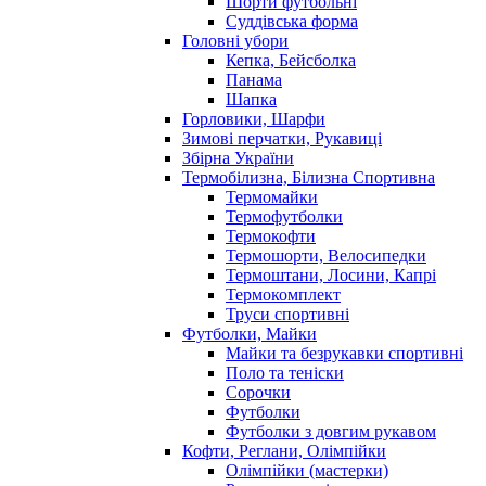
Шорти футбольні
Суддівська форма
Головні убори
Кепка, Бейсболка
Панама
Шапка
Горловики, Шарфи
Зимові перчатки, Рукавиці
Збірна України
Термобілизна, Білизна Спортивна
Термомайки
Термофутболки
Термокофти
Термошорти, Велосипедки
Термоштани, Лосини, Капрі
Термокомплект
Труси спортивні
Футболки, Майки
Майки та безрукавки спортивні
Поло та теніски
Сорочки
Футболки
Футболки з довгим рукавом
Кофти, Реглани, Олімпійки
Олімпійки (мастерки)