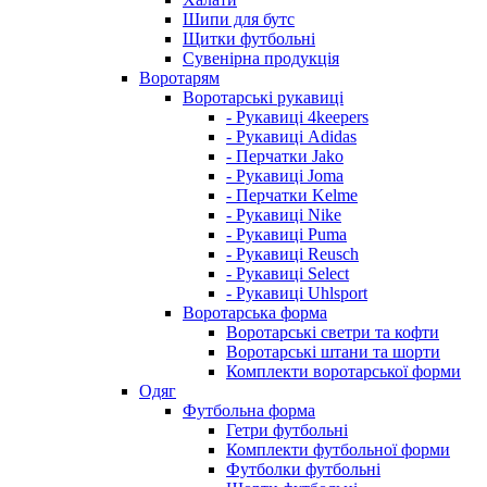
Шипи для бутс
Щитки футбольні
Сувенірна продукція
Воротарям
Воротарські рукавиці
- Рукавиці 4keepers
- Рукавиці Adidas
- Перчатки Jako
- Рукавиці Joma
- Перчатки Kelme
- Рукавиці Nike
- Рукавиці Puma
- Рукавиці Reusch
- Рукавиці Select
- Рукавиці Uhlsport
Воротарська форма
Воротарські светри та кофти
Воротарські штани та шорти
Комплекти воротарської форми
Одяг
Футбольна форма
Гетри футбольні
Комплекти футбольної форми
Футболки футбольні