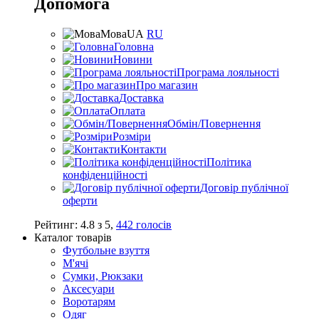
Допомога
Мова
UA
RU
Головна
Новини
Програма лояльності
Про магазин
Доставка
Оплата
Обмін/Повернення
Розміри
Контакти
Політика
конфіденційності
Договір публічної
оферти
Рейтинг:
4.8
з
5
,
442
голосів
Каталог товарів
Футбольне взуття
М'ячі
Сумки, Рюкзаки
Аксесуари
Воротарям
Одяг