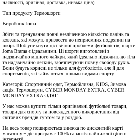
наявності, оригінал, доставка, низька ціна).
Тип продукту Термошорти
Виробник Joma
Збіги та тренування повні незліченною кількістю падінь та
ковзань, які можуть призвести до неприємних подряпин на
шкірі. Щоб уникнути цієї вічної проблеми футболістів, шорти
Joma Brama є ідеальними. Ці шорти виготовлені з
надзвичайно міцного лайкри, який ідеально підходить до тіла
та надзвичайно легкий, забезпечуючи повну свободу рухів.
Вони будуть корисні не тільки для футболістів, але й для
спортсменів, які займаються іншими видами спорту.
Категорії: Спортивний одяг, Термобілизна, KIDS, Зимова
акція, Термошорти, CYBER MONDAY EXTRA, CYBER
MONDAY EXTRA ОДЯГ
У нас можна купити тільки оригінальні футбольні товари,
товари для спорту та повсякденного використання від
світових брендів гуртом та у роздріб.
На весь товар поширюється знижка по дисконтній карті
магазину + діє програма: 100% гарантія найнижчої ціни в
інтернеті!