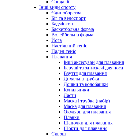
Сандалії
Інші види спорту
Єдиноборства
Біг та велоспорт
Бадмінтон
Баскетбольна форма
Волейбольна форма
Йога
Настільний теніс
Падел-теніс
Плавання
Інші аксесуари для плавання
Беруші та затискачі для носа
Взуття для плавання
Дихальна трубка
Дошки та колобашки
Купальники
Ласти
Маска і трубка (набір)
Маска для плавання
Окуляри для плавання
Плавки
Шапочки для плавання
Шорти для плавання
Сквош