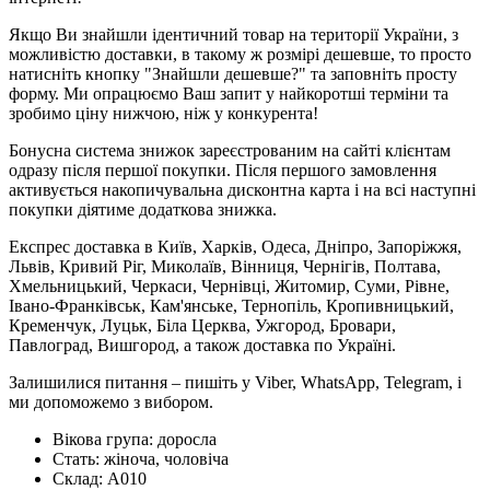
Якщо Ви знайшли ідентичний товар на території України, з
можливістю доставки, в такому ж розмірі дешевше, то просто
натисніть кнопку "Знайшли дешевше?" та заповніть просту
форму. Ми опрацюємо Ваш запит у найкоротші терміни та
зробимо ціну нижчою, ніж у конкурента!
Бонусна система знижок зареєстрованим на сайті клієнтам
одразу після першої покупки. Після першого замовлення
активується накопичувальна дисконтна карта і на всі наступні
покупки діятиме додаткова знижка.
Експрес доставка в Київ, Харків, Одеса, Дніпро, Запоріжжя,
Львів, Кривий Ріг, Миколаїв, Вінниця, Чернігів, Полтава,
Хмельницький, Черкаси, Чернівці, Житомир, Суми, Рівне,
Івано-Франківськ, Кам'янське, Тернопіль, Кропивницький,
Кременчук, Луцьк, Біла Церква, Ужгород, Бровари,
Павлоград, Вишгород, а також доставка по Україні.
Залишилися питання – пишіть у Viber, WhatsApp, Telegram, і
ми допоможемо з вибором.
Вікова група:
доросла
Стать:
жіноча, чоловіча
Склад:
А010