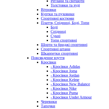
Реглани та світшоти
Толстовки та худі
Вітровки
Куртки та пуховики
Спортивні костюми
Плаття, Спідниці, Боді, Топи
Боді
Спідниці
Сукні
Топи спортивні
Шорти та бриджі спортивні
Спортивні штани
Шкарпетки спортивні
Повсякденне взуття
Кросівки
- Кросівки Adidas
- Кросівки Joma
- Кросівки Jordan
- Кросівки Kelme
- Кросівки New Balance
- Кросівки Nike
- Кросівки Puma
- Кросівки Under Armour
Черевики
Тапочки