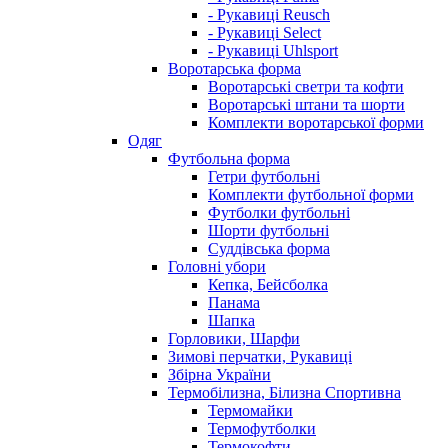
- Рукавиці Reusch
- Рукавиці Select
- Рукавиці Uhlsport
Воротарська форма
Воротарські светри та кофти
Воротарські штани та шорти
Комплекти воротарської форми
Одяг
Футбольна форма
Гетри футбольні
Комплекти футбольної форми
Футболки футбольні
Шорти футбольні
Суддівська форма
Головні убори
Кепка, Бейсболка
Панама
Шапка
Горловики, Шарфи
Зимові перчатки, Рукавиці
Збірна України
Термобілизна, Білизна Спортивна
Термомайки
Термофутболки
Термокофти