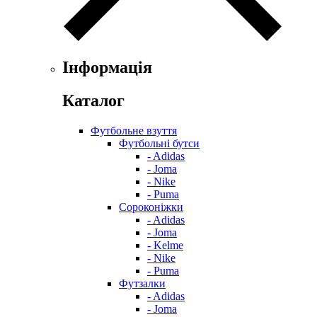
Інформація
Каталог
Футбольне взуття
Футбольні бутси
- Adidas
- Joma
- Nike
- Puma
Сороконіжки
- Adidas
- Joma
- Kelme
- Nike
- Puma
Футзалки
- Adidas
- Joma