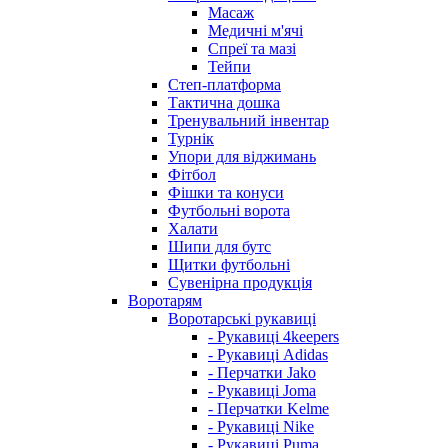
Масаж
Медичні м'ячі
Спреї та мазі
Тейпи
Степ-платформа
Тактична дошка
Тренувальний інвентар
Турнік
Упори для віджимань
Фітбол
Фішки та конуси
Футбольні ворота
Халати
Шипи для бутс
Щитки футбольні
Сувенірна продукція
Воротарям
Воротарські рукавиці
- Рукавиці 4keepers
- Рукавиці Adidas
- Перчатки Jako
- Рукавиці Joma
- Перчатки Kelme
- Рукавиці Nike
- Рукавиці Puma