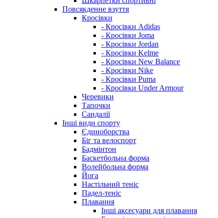
Шкарпетки спортивні
Повсякденне взуття
Кросівки
- Кросівки Adidas
- Кросівки Joma
- Кросівки Jordan
- Кросівки Kelme
- Кросівки New Balance
- Кросівки Nike
- Кросівки Puma
- Кросівки Under Armour
Черевики
Тапочки
Сандалії
Інші види спорту
Єдиноборства
Біг та велоспорт
Бадмінтон
Баскетбольна форма
Волейбольна форма
Йога
Настільний теніс
Падел-теніс
Плавання
Інші аксесуари для плавання