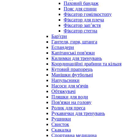
Паховий бандаж
Пояс для спини
Фіксатор гомілкостопу
Фіксатор для плеча
Фіксатор запʼястя
Фіксатор стегна
Бар'єри
Гантеля, гиря, штанга
Еспандери
Капітанські пов'язки
Килимки для тренувань
Координаційні драбини та кільця
Кутовий прапорець
Манішки футбольні
Напульсники
Насоси для м'ячів
Обтяжувачі
Пляшки для води
Пов'язки на голову
Ролик для преса
Рукавички для тренувань
Рушники
Свисток
Скакалка
Спортивна медицина