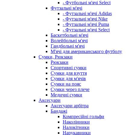
- Футбольні м'ячі Select
Футзальні м'ячі
- Футзальні м'ячі Adidas
- Футзальні м'ячі Nike
- Футзальні м'ячі Puma
- Футзальні м'ячі Select
Баскетбольні м'ячі
Волейбольні м'ячі
Гандбольні м'ячі
М'ячі для американського футболу
Сумки, Рюкзаки
Рюкзаки
Спортивні сумки
Сумки для взуття
Сумки для м'ячів
Сумки на пояс
Сумки через плече
Медичні сумки
Аксесуари
Аксесуари арбітра
Бандажі
Компресійні гольфи
Наколінники
Налокітники
Нарукавники