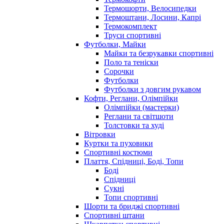
Термошорти, Велосипедки
Термоштани, Лосини, Капрі
Термокомплект
Труси спортивні
Футболки, Майки
Майки та безрукавки спортивні
Поло та теніски
Сорочки
Футболки
Футболки з довгим рукавом
Кофти, Реглани, Олімпійки
Олімпійки (мастерки)
Реглани та світшоти
Толстовки та худі
Вітровки
Куртки та пуховики
Спортивні костюми
Плаття, Спідниці, Боді, Топи
Боді
Спідниці
Сукні
Топи спортивні
Шорти та бриджі спортивні
Спортивні штани