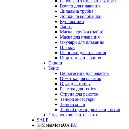
Беруші та затискачі для носа
Взуття для плавання
Дихальна трубка
Дошки та колобашки
Купальники
Ласти
Маска і трубка (набір)
Маска для плавання
Окуляри для плавання
Плавки
Шапочки для плавання
Шорти для плавання
Сквош
Теніс
Віброгасник для ракеток
Обмотка для ракеток
Одяг для тенісу
Ракетка для тенісу
Струна для ракеток
Тенісні аксесуари
Тенісні мʼячі
Тенісні сумки, рюкзаки, чохли
Подарункові сертифікати
SALE
Мова
UA
RU