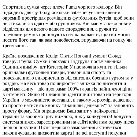
Спортивна сумка через плече Puma чорного кольору. Він
підходить для футболу, оскільки забезпечує спеціальний
окремий простір для розміщення футбольних бутсів, щоб вони
не стикалися з одягом або рушником. Він має містке основне
відділення для всього вашого спорядження, а ручки та
плечовий ремінь пропонують гнучкі варіанти, щоб ви могли
носити його так, як вам подобається, вирушаючи на гонку чи
тренування.
Країна походження: Колір: Стать: Погодні умови: Склад
товару: Група: Сумки і рюкзаки Підгрупа постачальника:
Одиниця виміру: шт Категорія: У нас можна купити тільки
оригінальні футбольні товари, товари для спорту та
повсякденного використання від світових брендів гуртом та у
роздріб. На весь товар поширюється знижка по дисконтній
карті магазину + діє програма: 100% гарантія найнижчої ціни
в інтернеті! Якщо Ви знайшли ідентичний товар на території
України, з можливістю доставки, в такому ж розмірі дешевше,
то просто натисніть кнопку "Знайшли дешевше?" та заповніть
просту форму. Ми опрацюємо Ваш запит у найкоротші
терміни та зробимо ціну нижчою, ніж у конкурента! Бонусна
система знижок зареєстрованим на сайті клієнтам одразу після
першої покупки. Після першого замовлення активується
накопичувальна дисконтна карта і на всі наступні покупки