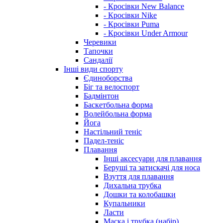
- Кросівки New Balance
- Кросівки Nike
- Кросівки Puma
- Кросівки Under Armour
Черевики
Тапочки
Сандалії
Інші види спорту
Єдиноборства
Біг та велоспорт
Бадмінтон
Баскетбольна форма
Волейбольна форма
Йога
Настільний теніс
Падел-теніс
Плавання
Інші аксесуари для плавання
Беруші та затискачі для носа
Взуття для плавання
Дихальна трубка
Дошки та колобашки
Купальники
Ласти
Маска і трубка (набір)