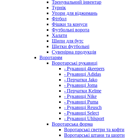
Тренувальний інвентар
Турнік
Упори для віджимань
Фітбол
Фішки та конуси
Футбольні ворота
Халати
Шипи для бутс
Щитки футбольні
Сувенірна продукція
Воротарям
Воротарські рукавиці
- Рукавиці 4keepers
- Рукавиці Adidas
- Перчатки Jako
- Рукавиці Joma
- Перчатки Kelme
- Рукавиці Nike
- Рукавиці Puma
- Рукавиці Reusch
- Рукавиці Select
- Рукавиці Uhlsport
Воротарська форма
Воротарські светри та кофти
Воротарські штани та шорти