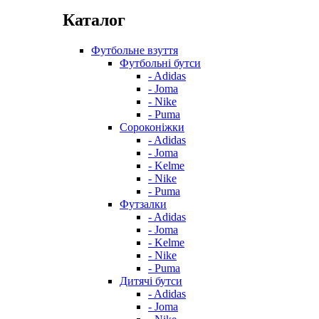
Каталог
Футбольне взуття
Футбольні бутси
- Adidas
- Joma
- Nike
- Puma
Сороконіжки
- Adidas
- Joma
- Kelme
- Nike
- Puma
Футзалки
- Adidas
- Joma
- Kelme
- Nike
- Puma
Дитячі бутси
- Adidas
- Joma