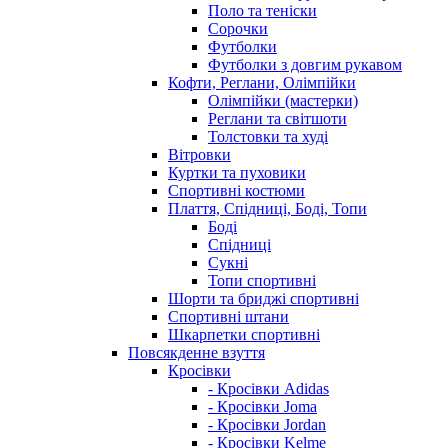
Поло та теніски
Сорочки
Футболки
Футболки з довгим рукавом
Кофти, Реглани, Олімпійки
Олімпійки (мастерки)
Реглани та світшоти
Толстовки та худі
Вітровки
Куртки та пуховики
Спортивні костюми
Плаття, Спідниці, Боді, Топи
Боді
Спідниці
Сукні
Топи спортивні
Шорти та бриджі спортивні
Спортивні штани
Шкарпетки спортивні
Повсякденне взуття
Кросівки
- Кросівки Adidas
- Кросівки Joma
- Кросівки Jordan
- Кросівки Kelme