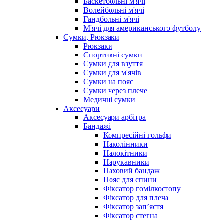
Баскетбольні м'ячі
Волейбольні м'ячі
Гандбольні м'ячі
М'ячі для американського футболу
Сумки, Рюкзаки
Рюкзаки
Спортивні сумки
Сумки для взуття
Сумки для м'ячів
Сумки на пояс
Сумки через плече
Медичні сумки
Аксесуари
Аксесуари арбітра
Бандажі
Компресійні гольфи
Наколінники
Налокітники
Нарукавники
Паховий бандаж
Пояс для спини
Фіксатор гомілкостопу
Фіксатор для плеча
Фіксатор запʼястя
Фіксатор стегна