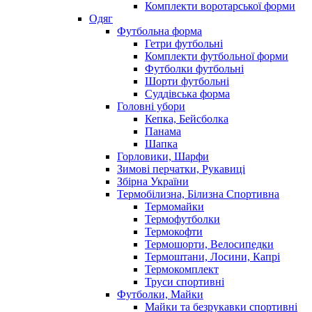
Комплекти воротарської форми
Одяг
Футбольна форма
Гетри футбольні
Комплекти футбольної форми
Футболки футбольні
Шорти футбольні
Суддівська форма
Головні убори
Кепка, Бейсболка
Панама
Шапка
Горловики, Шарфи
Зимові перчатки, Рукавиці
Збірна України
Термобілизна, Білизна Спортивна
Термомайки
Термофутболки
Термокофти
Термошорти, Велосипедки
Термоштани, Лосини, Капрі
Термокомплект
Труси спортивні
Футболки, Майки
Майки та безрукавки спортивні