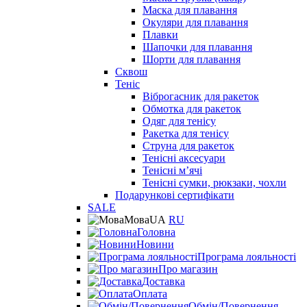
Маска для плавання
Окуляри для плавання
Плавки
Шапочки для плавання
Шорти для плавання
Сквош
Теніс
Віброгасник для ракеток
Обмотка для ракеток
Одяг для тенісу
Ракетка для тенісу
Струна для ракеток
Тенісні аксесуари
Тенісні мʼячі
Тенісні сумки, рюкзаки, чохли
Подарункові сертифікати
SALE
Мова
UA
RU
Головна
Новини
Програма лояльності
Про магазин
Доставка
Оплата
Обмін/Повернення