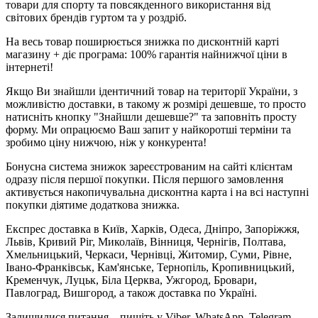
товари для спорту та повсякденного використання від
світових брендів гуртом та у роздріб.
На весь товар поширюється знижка по дисконтній карті
магазину + діє програма: 100% гарантія найнижчої ціни в
інтернеті!
Якщо Ви знайшли ідентичний товар на території України, з
можливістю доставки, в такому ж розмірі дешевше, то просто
натисніть кнопку "Знайшли дешевше?" та заповніть просту
форму. Ми опрацюємо Ваш запит у найкоротші терміни та
зробимо ціну нижчою, ніж у конкурента!
Бонусна система знижок зареєстрованим на сайті клієнтам
одразу після першої покупки. Після першого замовлення
активується накопичувальна дисконтна карта і на всі наступні
покупки діятиме додаткова знижка.
Експрес доставка в Київ, Харків, Одеса, Дніпро, Запоріжжя,
Львів, Кривий Ріг, Миколаїв, Вінниця, Чернігів, Полтава,
Хмельницький, Черкаси, Чернівці, Житомир, Суми, Рівне,
Івано-Франківськ, Кам'янське, Тернопіль, Кропивницький,
Кременчук, Луцьк, Біла Церква, Ужгород, Бровари,
Павлоград, Вишгород, а також доставка по Україні.
Залишилися питання – пишіть у Viber, WhatsApp, Telegram,