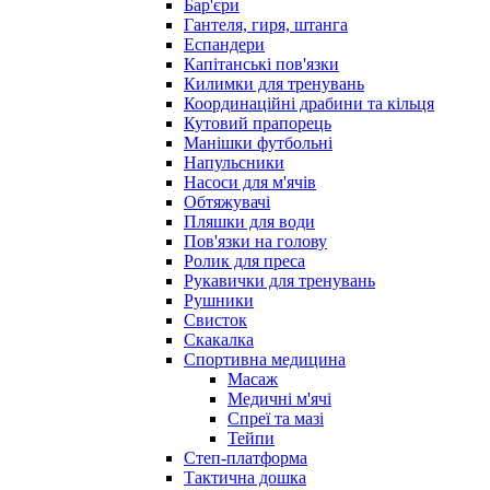
Бар'єри
Гантеля, гиря, штанга
Еспандери
Капітанські пов'язки
Килимки для тренувань
Координаційні драбини та кільця
Кутовий прапорець
Манішки футбольні
Напульсники
Насоси для м'ячів
Обтяжувачі
Пляшки для води
Пов'язки на голову
Ролик для преса
Рукавички для тренувань
Рушники
Свисток
Скакалка
Спортивна медицина
Масаж
Медичні м'ячі
Спреї та мазі
Тейпи
Степ-платформа
Тактична дошка