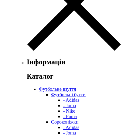
Інформація
Каталог
Футбольне взуття
Футбольні бутси
- Adidas
- Joma
- Nike
- Puma
Сороконіжки
- Adidas
- Joma