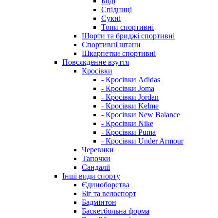
Боді
Спідниці
Сукні
Топи спортивні
Шорти та бриджі спортивні
Спортивні штани
Шкарпетки спортивні
Повсякденне взуття
Кросівки
- Кросівки Adidas
- Кросівки Joma
- Кросівки Jordan
- Кросівки Kelme
- Кросівки New Balance
- Кросівки Nike
- Кросівки Puma
- Кросівки Under Armour
Черевики
Тапочки
Сандалії
Інші види спорту
Єдиноборства
Біг та велоспорт
Бадмінтон
Баскетбольна форма