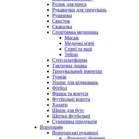
Ролик для преса
Рукавички для тренувань
Рушники
Свисток
Скакалка
Спортивна медицина
Масаж
Медичні м'ячі
Спреї та мазі
Тейпи
Степ-платформа
Тактична дошка
Тренувальний інвентар
Турнік
Упори для віджимань
Фітбол
Фішки та конуси
Футбольні ворота
Халати
Шипи для бутс
Щитки футбольні
Сувенірна продукція
Воротарям
Воротарські рукавиці
- Рукавиці 4keepers