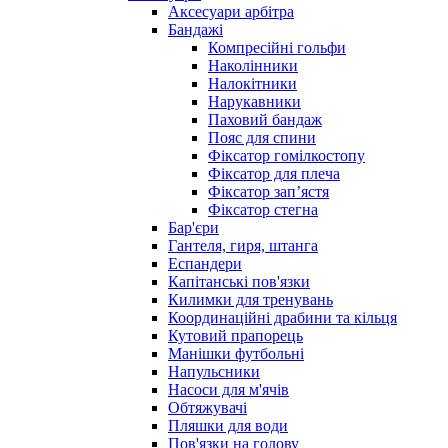
Аксесуари арбітра
Бандажі
Компресійні гольфи
Наколінники
Налокітники
Нарукавники
Паховий бандаж
Пояс для спини
Фіксатор гомілкостопу
Фіксатор для плеча
Фіксатор запʼястя
Фіксатор стегна
Бар'єри
Гантеля, гиря, штанга
Еспандери
Капітанські пов'язки
Килимки для тренувань
Координаційні драбини та кільця
Кутовий прапорець
Манішки футбольні
Напульсники
Насоси для м'ячів
Обтяжувачі
Пляшки для води
Пов'язки на голову