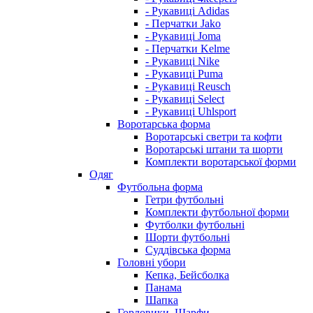
- Рукавиці Adidas
- Перчатки Jako
- Рукавиці Joma
- Перчатки Kelme
- Рукавиці Nike
- Рукавиці Puma
- Рукавиці Reusch
- Рукавиці Select
- Рукавиці Uhlsport
Воротарська форма
Воротарські светри та кофти
Воротарські штани та шорти
Комплекти воротарської форми
Одяг
Футбольна форма
Гетри футбольні
Комплекти футбольної форми
Футболки футбольні
Шорти футбольні
Суддівська форма
Головні убори
Кепка, Бейсболка
Панама
Шапка
Горловики, Шарфи