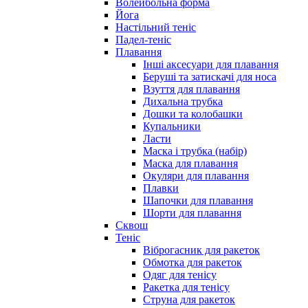
Волейбольна форма
Йога
Настільний теніс
Падел-теніс
Плавання
Інші аксесуари для плавання
Беруші та затискачі для носа
Взуття для плавання
Дихальна трубка
Дошки та колобашки
Купальники
Ласти
Маска і трубка (набір)
Маска для плавання
Окуляри для плавання
Плавки
Шапочки для плавання
Шорти для плавання
Сквош
Теніс
Віброгасник для ракеток
Обмотка для ракеток
Одяг для тенісу
Ракетка для тенісу
Струна для ракеток