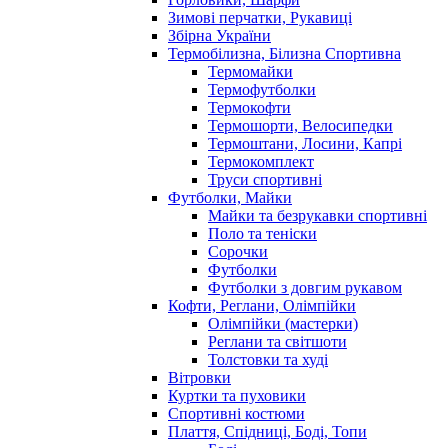
Зимові перчатки, Рукавиці
Збірна України
Термобілизна, Білизна Спортивна
Термомайки
Термофутболки
Термокофти
Термошорти, Велосипедки
Термоштани, Лосини, Капрі
Термокомплект
Труси спортивні
Футболки, Майки
Майки та безрукавки спортивні
Поло та теніски
Сорочки
Футболки
Футболки з довгим рукавом
Кофти, Реглани, Олімпійки
Олімпійки (мастерки)
Реглани та світшоти
Толстовки та худі
Вітровки
Куртки та пуховики
Спортивні костюми
Плаття, Спідниці, Боді, Топи