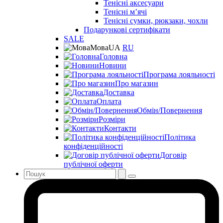
Тенісні аксесуари
Тенісні мʼячі
Тенісні сумки, рюкзаки, чохли
Подарункові сертифікати
SALE
Мова
UA
RU
Головна
Новини
Програма лояльності
Про магазин
Доставка
Оплата
Обмін/Повернення
Розміри
Контакти
Політика
конфіденційності
Договір
публічної оферти