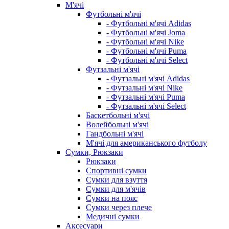
М'ячі
Футбольні м'ячі
- Футбольні м'ячі Adidas
- Футбольні м'ячі Joma
- Футбольні м'ячі Nike
- Футбольні м'ячі Puma
- Футбольні м'ячі Select
Футзальні м'ячі
- Футзальні м'ячі Adidas
- Футзальні м'ячі Nike
- Футзальні м'ячі Puma
- Футзальні м'ячі Select
Баскетбольні м'ячі
Волейбольні м'ячі
Гандбольні м'ячі
М'ячі для американського футболу
Сумки, Рюкзаки
Рюкзаки
Спортивні сумки
Сумки для взуття
Сумки для м'ячів
Сумки на пояс
Сумки через плече
Медичні сумки
Аксесуари