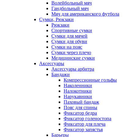
Волейбольный мяч
Гандбольный мяч
Мяч для американского футбола
Сумки, Рюкзаки
Рюкзаки
Спортивные сумки
Сумки для мячей
Сумки для обуви
Сумки на пояс
Сумки через плечо
Медицинские сумки
Аксессуары
Аксессуары арбитра
Бандажи
Компрессионные гольфы
Наколенники
Налокотники
Нарукавники
Паховый бандаж
Пояс для спины
Фиксатор бедра
Фиксатор голеностопа
Фиксатор для плеча
Фиксатор запястья
Барьеры