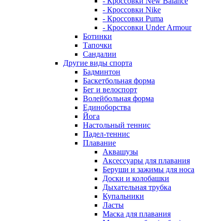
- Кроссовки New Balance
- Кроссовки Nike
- Кроссовки Puma
- Кроссовки Under Armour
Ботинки
Тапочки
Сандалии
Другие виды спорта
Бадминтон
Баскетбольная форма
Бег и велоспорт
Волейбольная форма
Единоборства
Йога
Настольный теннис
Падел-теннис
Плавание
Аквашузы
Аксессуары для плавания
Беруши и зажимы для носа
Доски и колобашки
Дыхательная трубка
Купальники
Ласты
Маска для плавания