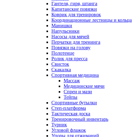
Гантеля, гиря, штанга
Капитанские повязки
Коврик для тренировок
Координационные лестницы и кольца
Манишки
Напульсники
Насосы для мячей
Перчатки для тренинга
Повязки на голову
Полотенце
Ролик для пресса
Свисток
Скакалка
Спортивная медицина
Массаж
Медицинские мячи
Спреи и мази
Тейпы
Спортивные бутылки
Степ-платформа
Тактическая доска
Тренировочный инвентарь
Турник
Угловой флажок
Упоры для отжиманий