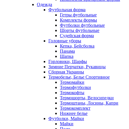
Одежда
Футбольная форма
Гетры футбольные
Комплекты формы
Футболки футбольные
Шорты футбольные
Судейская форма
Головные уборы
Кепка, Бейсболка
Панама
Шапка
Горловики, Шарфы
Зимние Перчатки, Рукавицы
Сборная Украины
Термобелье, Белье Спортивное
Термомайки
Термофутболки
Термокофты
Термошорты, Велосипедки
Термоштаны, Лосины, Капри
Термокомплект
Нижнее белье
Футболки, Майки
Майки
Поло