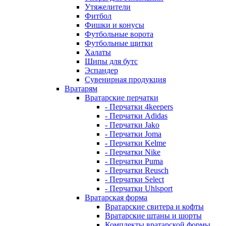
Утяжелители
Фитбол
Фишки и конусы
Футбольные ворота
Футбольные щитки
Халаты
Шипы для бутс
Эспандер
Сувенирная продукция
Вратарям
Вратарские перчатки
- Перчатки 4keepers
- Перчатки Adidas
- Перчатки Jako
- Перчатки Joma
- Перчатки Kelme
- Перчатки Nike
- Перчатки Puma
- Перчатки Reusch
- Перчатки Select
- Перчатки Uhlsport
Вратарская форма
Вратарские свитера и кофты
Вратарские штаны и шорты
Комплекты вратарской формы