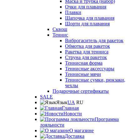
Маска и трубка (набор)
Очки для плавания
Плавки
Шапочка для плавания
Шорти для плавания
Сквош
Теннис
Виброгаситель для ракеток
Обмотка для ракеток
Ракетка для тенниса
Струна для ракеток
Теннисная форма
Теннисные аксессуары
Теннисные мячи
Теннисные сумки, рюкзаки,
чехлы
Подарочные сертификаты
SALE
Язык
UA
RU
Главная
Новости
Программа
лояльности
О магазине
Доставка