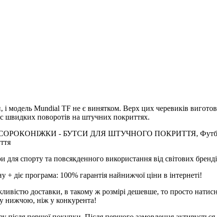
 модель Mundial TF не є винятком. Верх цих черевиків виготовл
ас швидких поворотів на штучних покриттях.
ень, СОРОКОНІЖКИ - БУТСИ ДЛЯ ШТУЧНОГО ПОКРИТТЯ, Футбольне 
уття
и для спорту та повсякденного використання від світових брендів
 + діє програма: 100% гарантія найнижчої ціни в інтернеті!
ливістю доставки, в такому ж розмірі дешевше, то просто натис
у нижчою, ніж у конкурента!
зу після першої покупки. Після першого замовлення активується 