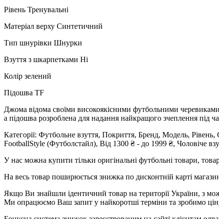
Рівень Тренувальні
Матеріал верху Синтетичний
Тип шнурівки Шнурки
Взуття з шкарпетками Ні
Колір зелений
Підошва TF
Джома відома своїми високоякісними футбольними черевиками, і
а підошва розроблена для надання найкращого зчеплення під ч
Категорії: Футбольне взуття, Покриття, Бренд, Модель, Рів
FootballStyle (Футболстайл), Від 1300 ₴ - до 1999 ₴, Чоловіче вз
У нас можна купити тільки оригінальні футбольні товари, товар
На весь товар поширюється знижка по дисконтній карті магазину
Якщо Ви знайшли ідентичний товар на території України, з мож
Ми опрацюємо Ваш запит у найкоротші терміни та зробимо цін
Бонусна система знижок зареєстрованим на сайті клієнтам одра