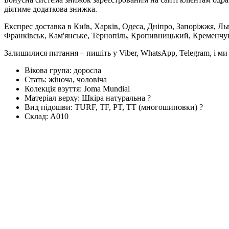
діятиме додаткова знижка.
Експрес доставка в Київ, Харків, Одеса, Дніпро, Запоріжжя, Ль
Франківськ, Кам'янське, Тернопіль, Кропивницький, Кременчук,
Залишилися питання – пишіть у Viber, WhatsApp, Telegram, і м
Вікова група:
доросла
Стать:
жіноча, чоловіча
Колекція взуття:
Joma Mundial
Матеріал верху:
Шкіра натуральна
?
Вид підошви:
TURF, TF, PT, TT (многошиповки)
?
Склад:
А010