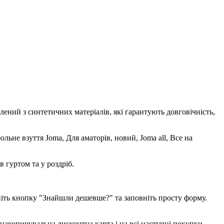
ений з синтетичних матеріалів, які гарантують довговічність,
взуття Joma, Для аматорів, новий, Joma all, Все на
 гуртом та у роздріб.
ніть кнопку "Знайшли дешевше?" та заповніть просту форму.
накопичувальна дисконтна карта і на всі наступні покупки