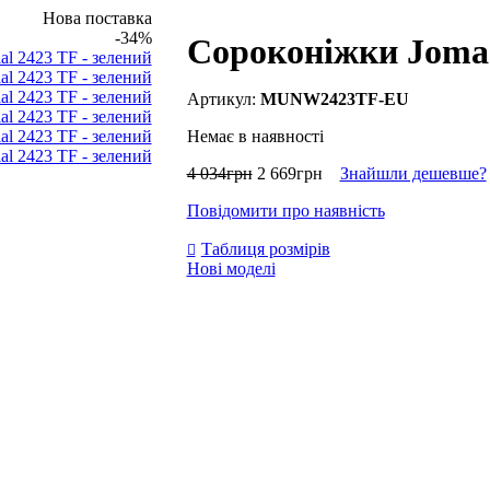
Нова поставка
-34%
Сороконіжки Joma 
MUNW2423TF-EU
Немає в наявності
4 034
грн
2 669
грн
Знайшли дешевше?
Повідомити про наявність
Таблиця розмірів
Нові моделі