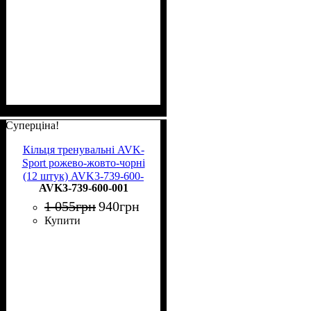
Суперціна!
Кільця тренувальні AVK-
Sport рожево-жовто-чорні
(12 штук) AVK3-739-600-
AVK3-739-600-001
001
1 055
грн
940
грн
Купити