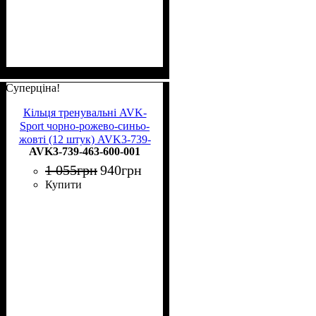
Суперціна!
Кільця тренувальні AVK-
Sport чорно-рожево-синьо-
жовті (12 штук) AVK3-739-
AVK3-739-463-600-001
463-600-001
1 055
грн
940
грн
Купити