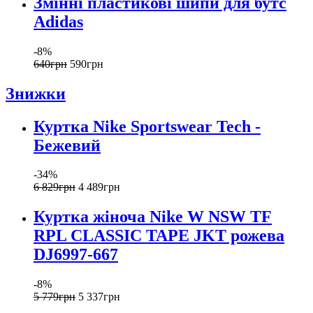
Змінні пластикові шипи для бутс
Adidas
-8%
640
грн
590
грн
Знижки
Куртка Nike Sportswear Tech -
Бежевий
-34%
6 829
грн
4 489
грн
Куртка жіноча Nike W NSW TF
RPL CLASSIC TAPE JKT рожева
DJ6997-667
-8%
5 779
грн
5 337
грн