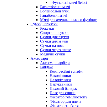
- Футзальні м'ячі Select
Баскетбольні м'ячі
Волейбольні м'ячі
Гандбольні м'ячі
М'ячі для американського футболу
Сумки, Рюкзаки
Рюкзаки
Спортивні сумки
Сумки для взуття
Сумки для м'ячів
Сумки на пояс
Сумки через плече
Медичні сумки
Аксесуари
Аксесуари арбітра
Бандажі
Компресійні гольфи
Наколінники
Налокітники
Нарукавники
Паховий бандаж
Пояс для спини
Фіксатор гомілкостопу
Фіксатор для плеча
Фіксатор запʼястя