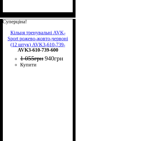
Суперціна!
Кільця тренувальні AVK-
Sport рожево-жовто-червоні
(12 штук) AVK3-610-739-
AVK3-610-739-600
600
1 055
грн
940
грн
Купити