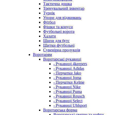
Тактична дошка
Тренувальний інвентар
Турнік
Упори для віджимань
Фітбол
Фішки та конуси
Футбольні ворота
Халати
Шипи для бутс
Щитки футбольні
Сувенірна продукція
Воротарям
Воротарські рукавиці
- Рукавиці 4keepers
- Рукавиці Adidas
- Перчатки Jako
- Рукавиці Joma
- Перчатки Kelme
- Рукавиці Nike
- Рукавиці Puma
- Рукавиці Reusch
- Рукавиці Select
- Рукавиці Uhlsport
Воротарська форма
Воротарські светри та кофти