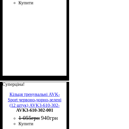
Купити
Суперціна!
Кільця тренувальні AVK-
Sport червоно-чорно-зелені
(12 штук) AVK3-610-302-
AVK3-610-302-001
001
1 055
грн
940
грн
Купити