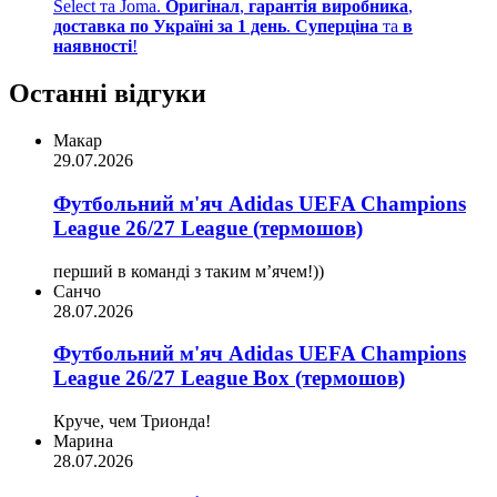
Select та Joma.
Оригінал
,
гарантія виробника
,
доставка по Україні за 1 день
.
Суперціна
та
в
наявності
!
Останні відгуки
Макар
29.07.2026
Футбольний м'яч Adidas UEFA Champions
League 26/27 League (термошов)
перший в команді з таким мʼячем!))
Санчо
28.07.2026
Футбольний м'яч Adidas UEFA Champions
League 26/27 League Box (термошов)
Круче, чем Трионда!
Марина
28.07.2026