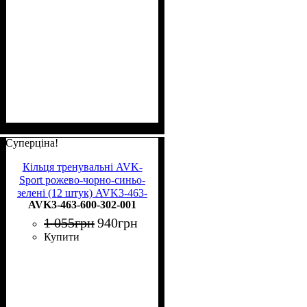
Суперціна!
Кільця тренувальні AVK-
Sport рожево-чорно-синьо-
зелені (12 штук) AVK3-463-
AVK3-463-600-302-001
600-302-001
1 055
грн
940
грн
Купити