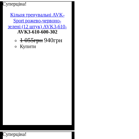
Суперціна!
Кільця тренувальні AVK-
Sport рожево-червоно-
зелені (12 штук) AVK3-610-
AVK3-610-600-302
600-302
1 055
грн
940
грн
Купити
Суперціна!