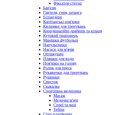
Фіксатор стегна
Бар'єри
Гантеля, гиря, штанга
Еспандери
Капітанські пов'язки
Килимки для тренувань
Координаційні драбини та кільця
Кутовий прапорець
Манішки футбольні
Напульсники
Насоси для м'ячів
Обтяжувачі
Пляшки для води
Пов'язки на голову
Ролик для преса
Рукавички для тренувань
Рушники
Свисток
Скакалка
Спортивна медицина
Масаж
Медичні м'ячі
Спреї та мазі
Тейпи
Степ-платформа