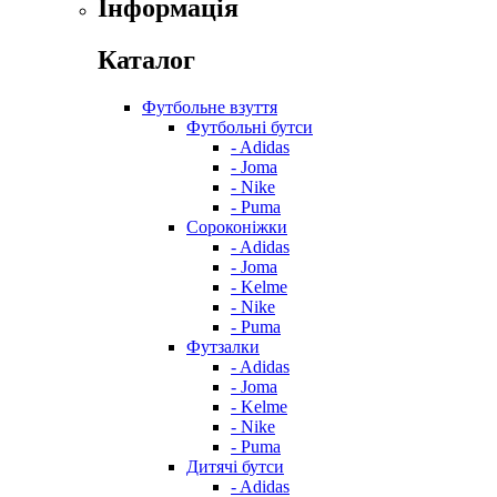
Інформація
Каталог
Футбольне взуття
Футбольні бутси
- Adidas
- Joma
- Nike
- Puma
Сороконіжки
- Adidas
- Joma
- Kelme
- Nike
- Puma
Футзалки
- Adidas
- Joma
- Kelme
- Nike
- Puma
Дитячі бутси
- Adidas