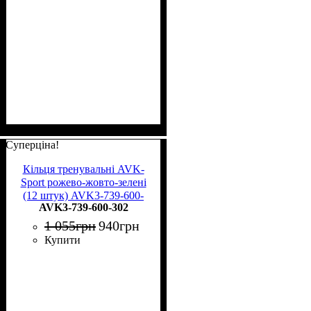
Суперціна!
Кільця тренувальні AVK-
Sport рожево-жовто-зелені
(12 штук) AVK3-739-600-
AVK3-739-600-302
302
1 055
грн
940
грн
Купити