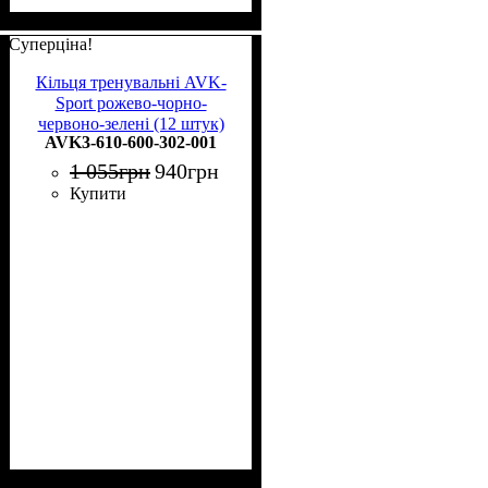
Суперціна!
Кільця тренувальні AVK-
Sport рожево-чорно-
червоно-зелені (12 штук)
AVK3-610-600-302-001
AVK3-610-600-302-001
1 055
грн
940
грн
Купити