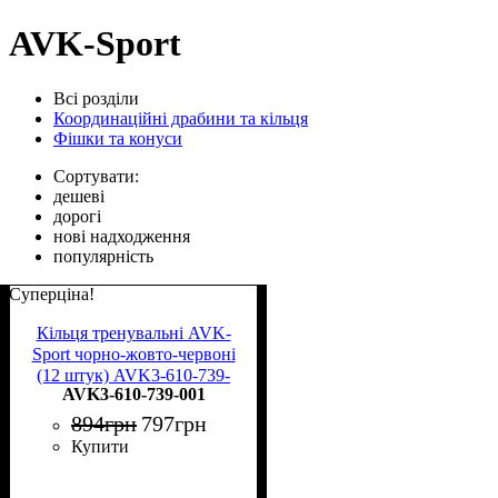
AVK-Sport
Всі розділи
Координаційні драбини та кільця
Фішки та конуси
Сортувати:
дешеві
дорогі
нові надходження
популярність
Суперціна!
Кільця тренувальні AVK-
Sport чорно-жовто-червоні
(12 штук) AVK3-610-739-
AVK3-610-739-001
001
894
грн
797
грн
Купити