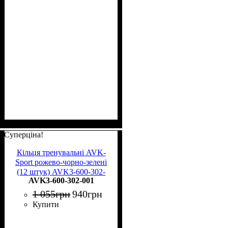
Суперціна!
Кільця тренувальні AVK-
Sport рожево-чорно-зелені
(12 штук) AVK3-600-302-
AVK3-600-302-001
001
1 055
грн
940
грн
Купити