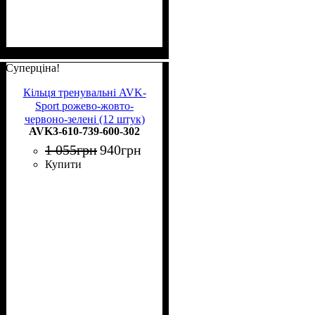
Суперціна!
Кільця тренувальні AVK-
Sport рожево-жовто-
червоно-зелені (12 штук)
AVK3-610-739-600-302
AVK3-610-739-600-302
1 055
грн
940
грн
Купити