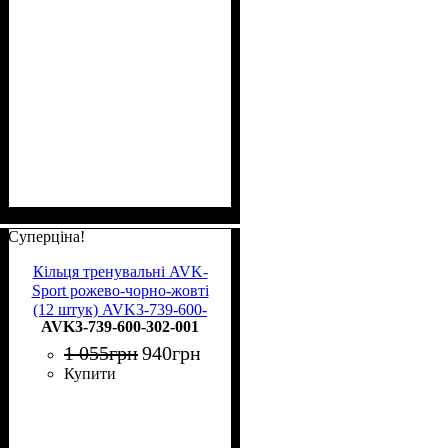
Суперціна!
Кільця тренувальні AVK-
Sport рожево-чорно-жовті
(12 штук) AVK3-739-600-
AVK3-739-600-302-001
302-001
1 055
грн
940
грн
Купити