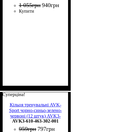
1 055
грн
940
грн
Купити
Суперціна!
Кільця тренувальні AVK-
Sport чорно-синьо-зелено-
червоні (12 штук) AVK3-
AVK3-610-463-302-001
610-463-302-001
959
грн
797
грн