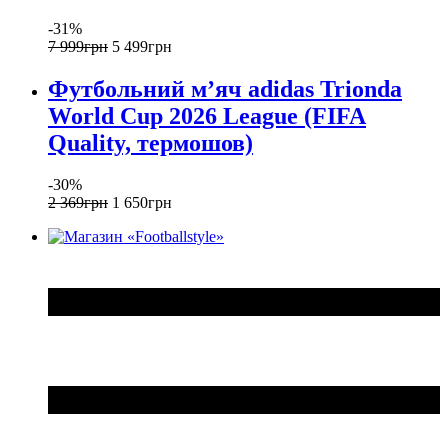
-31%
7 999
грн
5 499
грн
Футбольний м’яч adidas Trionda
World Cup 2026 League (FIFA
Quality, термошов)
-30%
2 369
грн
1 650
грн