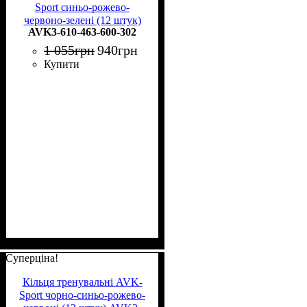
Sport синьо-рожево-
червоно-зелені (12 штук)
AVK3-610-463-600-302
AVK3-610-463-600-302
1 055
грн
940
грн
Купити
Суперціна!
Кільця тренувальні AVK-
Sport чорно-синьо-рожево-