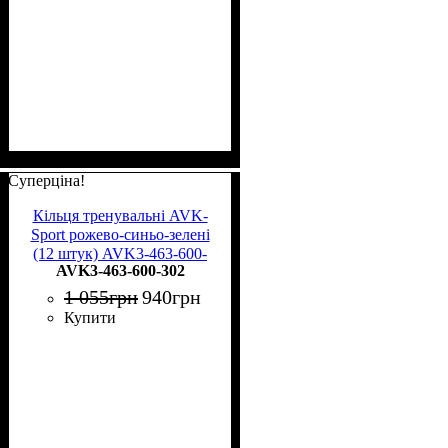
Суперціна!
Кільця тренувальні AVK-
Sport рожево-синьо-зелені
(12 штук) AVK3-463-600-
AVK3-463-600-302
302
1 055
грн
940
грн
Купити