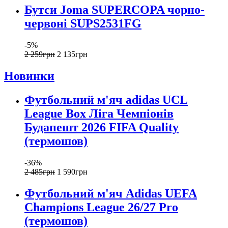
Бутси Joma SUPERCOPA чорно-
червоні SUPS2531FG
-5%
2 259
грн
2 135
грн
Новинки
Футбольний м'яч adidas UCL
League Box Ліга Чемпіонів
Будапешт 2026 FIFA Quality
(термошов)
-36%
2 485
грн
1 590
грн
Футбольний м'яч Adidas UEFA
Champions League 26/27 Pro
(термошов)