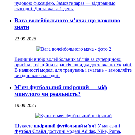
чудовою фіксацією. Замовте зараз — відправимо
сьогодні, Доставка за 1 день.
Вага волейбольного м’яча: що важливо
знати
23.09.2025
Великий вибір волейбольних м’ячів за суперціною:
оригінал, офіційна гарантія, швидка доставка по Україні.
В наявності моделі для тренувань і змагань – замовляйте
вигідно вже сьогодні!
М’яч футбольний шкіряний — міф
минулого чи реальність?
19.09.2025
Шукаєте
шкіряний футбольний м’яч
? У магазині
Футбол Стайл
доступні моделі Adidas, Nike, Puma,