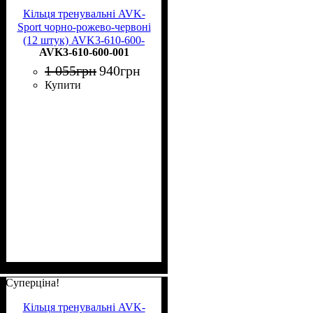
Кільця тренувальні AVK-
Sport чорно-рожево-червоні
(12 штук) AVK3-610-600-
AVK3-610-600-001
001
1 055
грн
940
грн
Купити
Суперціна!
Кільця тренувальні AVK-