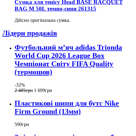
Сумка для тенісу Head BASE RACQUET
BAG M 50L темно-синя 261315
Дійсно оригінальна сумка.
Лідери продажів
Футбольний м’яч adidas Trionda
World Cup 2026 League Box
Чемпіонат Світу FIFA Quality
(термошов)
-32%
2 485
грн
1 699
грн
Пластикові шипи для бутс Nike
Firm Ground (13мм)
590
грн