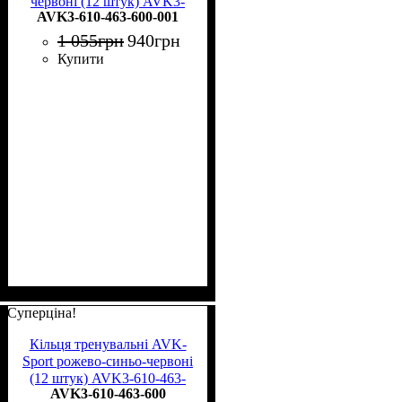
червоні (12 штук) AVK3-
AVK3-610-463-600-001
610-463-600-001
1 055
грн
940
грн
Купити
Суперціна!
Кільця тренувальні AVK-
Sport рожево-синьо-червоні
(12 штук) AVK3-610-463-
AVK3-610-463-600
600