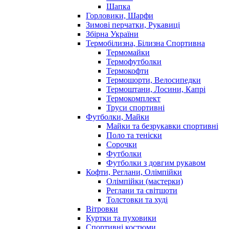
Шапка
Горловики, Шарфи
Зимові перчатки, Рукавиці
Збірна України
Термобілизна, Білизна Спортивна
Термомайки
Термофутболки
Термокофти
Термошорти, Велосипедки
Термоштани, Лосини, Капрі
Термокомплект
Труси спортивні
Футболки, Майки
Майки та безрукавки спортивні
Поло та теніски
Сорочки
Футболки
Футболки з довгим рукавом
Кофти, Реглани, Олімпійки
Олімпійки (мастерки)
Реглани та світшоти
Толстовки та худі
Вітровки
Куртки та пуховики
Спортивні костюми