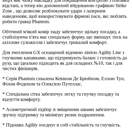
Верх має чіпку накладку для покращення контролю з близької
відстані, а тепер він доповнений вбудованою графікою Strike
Zone , що дозволяє розблокувати удари з лазерним
наведенням, щоб використовувати фірмові паси, які люблять
робити гравці Phantom.
Обтічний м'який комір ззаду забезпечує щільну посадку, а
стабілізуюча п'ята має спеціальну форму, що зменшує тиск на
ахіллове сухожилля і забезпечує тривалий комфорт.
Для зчеплення GX оснащений відомою лінією Agility Line з
гнучкими канавками, що підтримують баланс і готовність до
руху, що ідеально підходить як для складних №10, так і для
чистих фінішерів.
* Серія Phantom схвалена Кевіном Де Брюйном, Еллою Тун,
Філом Фоденом та Олексією Путеллас.
* Спеціальна сітка забезпечує легку та гнучку посадку та
відчуття комфорту.
* Асиметричний підбор зі зміщеними швами забезпечує
зручну підтримку та мінімізує ризик подразнення.
* Підошва Agility поєднує в собі стабільність та гнучкість.