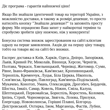
Діє програма - гарантія найнижчої ціни!
Якщо Ви знайшли ідентичний товар на території України, з
можливістю доставки, в такому ж розмірі дешевше, то просто
натисніть кнопку "Знайшли дешевше?" та заповніть просту
форму. Ми опрацюємо Ваш запит у найкоротші терміни та
спробуємо зробити ціну нижчою, ніж у конкурента!
Бонусна система знижок зареєстрованим на сайті клієнтам
одразу на перше замовлення. Акція діє на першу ціну товару,
тобто на товари які на сайті без знижки.
Експрес доставка в Київ, Харків, Одеса, Дніпро, Запоріжжя,
Львів, Кривий Ріг, Миколаїв, Вінниця, Херсон, Чернігів,
Полтава, Черкаси, Хмельницький, Чернівці, Житомир, Суми,
Рівне, Івано-Франківськ, Кам'янське, Кропивницький,
Тернопіль, Кременчук, Луцьк, Біла Церква, Нікополь,
Слов'янськ, Бровари, Павлоград, Кам'янець-Подільський,
Мукачево, Конотоп, Умань, Олександрія, Дрогобич, Бердичів,
Шостка, Ізмаїл, Самар, Ковель, Ніжин, Сміла, Калуш,
Шептицький, Первомайськ, Бориспіль, Коростень, Коломия,
Ірпінь, Стрий, Чорноморськ, Звягель, Лозова, Прилуки,
Енергодар, Нововолинськ, Горішні Плавні, Білгород-
Дністровський, Охтирка, Ізюм, Марганець, Фастів, Лубни,