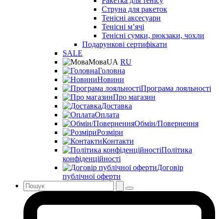
Ракетка для тенісу
Струна для ракеток
Тенісні аксесуари
Тенісні мʼячі
Тенісні сумки, рюкзаки, чохли
Подарункові сертифікати
SALE
Мова
UA
RU
Головна
Новини
Програма лояльності
Про магазин
Доставка
Оплата
Обмін/Повернення
Розміри
Контакти
Політика
конфіденційності
Договір
публічної оферти