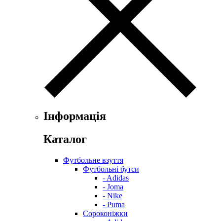
Інформація
Каталог
Футбольне взуття
Футбольні бутси
- Adidas
- Joma
- Nike
- Puma
Сороконіжки