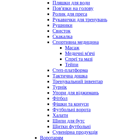
Пляшки для води
Пов'язки на голову
Ролик для преса
Рукавички для тренувань
Рушники
Свисток
Скакалка
Спортивна медицина
Масаж
Медичні м'ячі
Спреї та мазі
Тейпи
Степ-платформа
Тактична дошка
Тренувальний інвентар
Турнік
Упори для віджимань
Фітбол
Фішки та конуси
Футбольні ворота
Халати
Шипи для бутс
Щитки футбольні
Сувенірна продукція
Воротарям