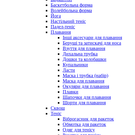
Баскетбольна форма
Волейбольна форма
Йога
Настільний теніс
Падел-теніс
Плавання
Інші аксесуари для плавання
Беруші та затискачі для носа
Взуття для плавання
Дихальна трубка
Дошки та колобашки
Купальники
Ласти
Маска і трубка (набір)
Маска для плавання
Окуляри для плавання
Плавки
Шапочки для плавання
Шорти для плавання
Сквош
Теніс
Віброгасник для ракеток
Обмотка для ракеток
Одяг для тенісу