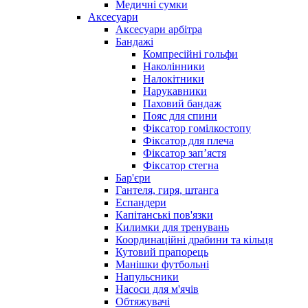
Медичні сумки
Аксесуари
Аксесуари арбітра
Бандажі
Компресійні гольфи
Наколінники
Налокітники
Нарукавники
Паховий бандаж
Пояс для спини
Фіксатор гомілкостопу
Фіксатор для плеча
Фіксатор запʼястя
Фіксатор стегна
Бар'єри
Гантеля, гиря, штанга
Еспандери
Капітанські пов'язки
Килимки для тренувань
Координаційні драбини та кільця
Кутовий прапорець
Манішки футбольні
Напульсники
Насоси для м'ячів
Обтяжувачі