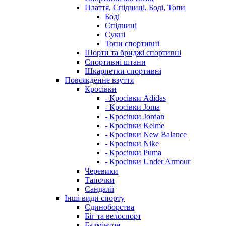
Плаття, Спідниці, Боді, Топи
Боді
Спідниці
Сукні
Топи спортивні
Шорти та бриджі спортивні
Спортивні штани
Шкарпетки спортивні
Повсякденне взуття
Кросівки
- Кросівки Adidas
- Кросівки Joma
- Кросівки Jordan
- Кросівки Kelme
- Кросівки New Balance
- Кросівки Nike
- Кросівки Puma
- Кросівки Under Armour
Черевики
Тапочки
Сандалії
Інші види спорту
Єдиноборства
Біг та велоспорт
Бадмінтон