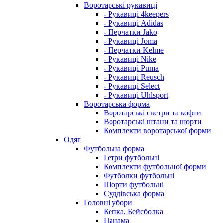
Воротарські рукавиці
- Рукавиці 4keepers
- Рукавиці Adidas
- Перчатки Jako
- Рукавиці Joma
- Перчатки Kelme
- Рукавиці Nike
- Рукавиці Puma
- Рукавиці Reusch
- Рукавиці Select
- Рукавиці Uhlsport
Воротарська форма
Воротарські светри та кофти
Воротарські штани та шорти
Комплекти воротарської форми
Одяг
Футбольна форма
Гетри футбольні
Комплекти футбольної форми
Футболки футбольні
Шорти футбольні
Суддівська форма
Головні убори
Кепка, Бейсболка
Панама