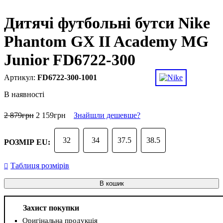
Дитячі футбольні бутси Nike
Phantom GX II Academy MG
Junior FD6722-300
FD6722-300-1001
В наявності
2 879
грн
2 159
грн
Знайшли дешевше?
32
34
37.5
38.5
РОЗМІР EU:
Таблиця розмірів
В кошик
Захист покупки
Оригінальна продукція