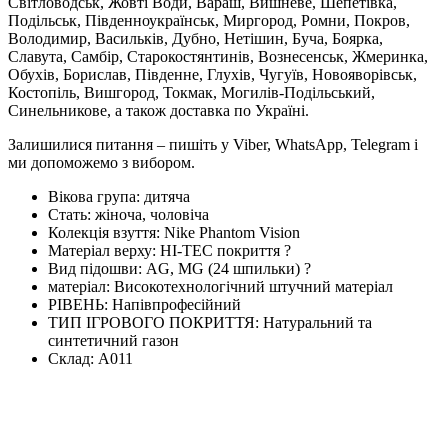
Світловодськ, Жовті Води, Вараш, Вишневе, Шепетівка,
Подільськ, Південноукраїнськ, Миргород, Ромни, Покров,
Володимир, Васильків, Дубно, Нетішин, Буча, Боярка,
Славута, Самбір, Старокостянтинів, Вознесенськ, Жмеринка,
Обухів, Борислав, Південне, Глухів, Чугуїв, Новояворівськ,
Костопіль, Вишгород, Токмак, Могилів-Подільський,
Синельникове, а також доставка по Україні.
Залишилися питання – пишіть у Viber, WhatsApp, Telegram і
ми допоможемо з вибором.
Вікова група:
дитяча
Стать:
жіноча, чоловіча
Колекція взуття:
Nike Phantom Vision
Матеріал верху:
HI-TEC покриття
?
Вид підошви:
AG, MG (24 шпильки)
?
матеріал:
Високотехнологічний штучний матеріал
РІВЕНЬ:
Напівпрофесійний
ТИП ІГРОВОГО ПОКРИТТЯ:
Натуральний та
синтетичний газон
Склад:
А011