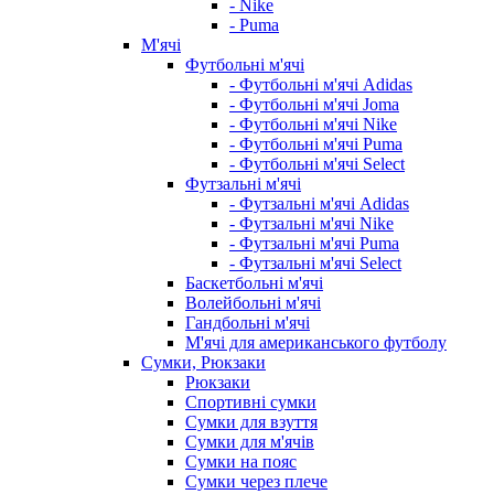
- Nike
- Puma
М'ячі
Футбольні м'ячі
- Футбольні м'ячі Adidas
- Футбольні м'ячі Joma
- Футбольні м'ячі Nike
- Футбольні м'ячі Puma
- Футбольні м'ячі Select
Футзальні м'ячі
- Футзальні м'ячі Adidas
- Футзальні м'ячі Nike
- Футзальні м'ячі Puma
- Футзальні м'ячі Select
Баскетбольні м'ячі
Волейбольні м'ячі
Гандбольні м'ячі
М'ячі для американського футболу
Сумки, Рюкзаки
Рюкзаки
Спортивні сумки
Сумки для взуття
Сумки для м'ячів
Сумки на пояс
Сумки через плече