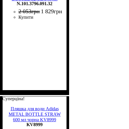
N.101.3796.091.32
чорна N.101.3796.091.32
2 053
грн
1 829
грн
Купити
Суперціна!
Пляшка для води Adidas
METAL BOTTLE STRAW
600 мл чорна KV8999
KV8999