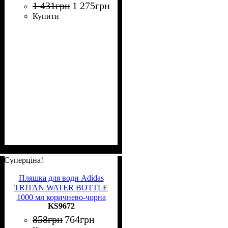
1 431
грн
1 275
грн
Купити
Суперціна!
Пляшка для води Adidas
TRITAN WATER BOTTLE
1000 мл коричнево-чорна
KS9672
KS9672
858
грн
764
грн