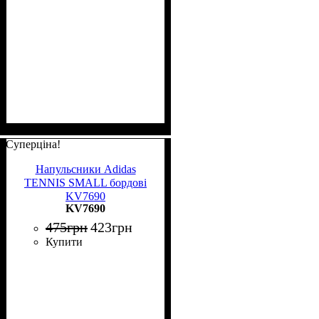
Суперціна!
Напульсники Adidas
TENNIS SMALL бордові
KV7690
KV7690
475
грн
423
грн
Купити