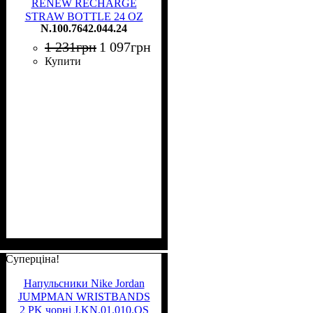
RENEW RECHARGE
STRAW BOTTLE 24 OZ
N.100.7642.044.24
709 мл темно-сіра
N.100.7642.044.24
1 231
грн
1 097
грн
Купити
Суперціна!
Напульсники Nike Jordan
JUMPMAN WRISTBANDS
2 PK чорні J.KN.01.010.OS