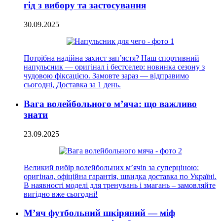
гід з вибору та застосування
30.09.2025
Потрібна надійна захист зап’ястя? Наш спортивний
напульсник — оригінал і бестселер: новинка сезону з
чудовою фіксацією. Замовте зараз — відправимо
сьогодні, Доставка за 1 день.
Вага волейбольного м’яча: що важливо
знати
23.09.2025
Великий вибір волейбольних м’ячів за суперціною:
оригінал, офіційна гарантія, швидка доставка по Україні.
В наявності моделі для тренувань і змагань – замовляйте
вигідно вже сьогодні!
М’яч футбольний шкіряний — міф