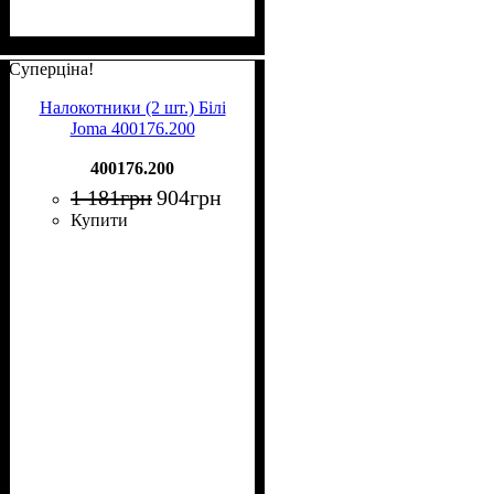
Суперціна!
Налокотники (2 шт.) Білі
Joma 400176.200
400176.200
1 181
грн
904
грн
Купити