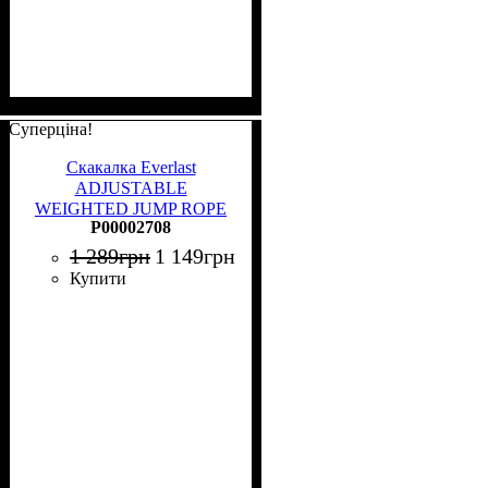
Суперціна!
Скакалка Everlast
ADJUSTABLE
WEIGHTED JUMP ROPE
P00002708
червоно-чорна 335 см
P00002708
1 289
грн
1 149
грн
Купити