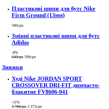
Пластикові шипи для бутс Nike
Firm Ground (13мм)
590
грн
Змінні пластикові шипи для бутс
Adidas
-8%
640
грн
590
грн
Знижки
Худі Nike JORDAN SPORT
CROSSOVER DRI-FIT димчасто-
блакитне FV8606-041
-11%
3 786
грн
3 373
грн