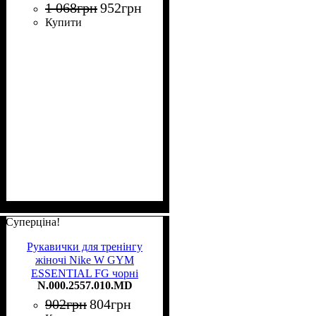
1 068
грн
952
грн
Купити
Суперціна!
Рукавички для тренінгу
жіночі Nike W GYM
ESSENTIAL FG чорні
N.000.2557.010.MD
N.000.2557.010.MD
902
грн
804
грн