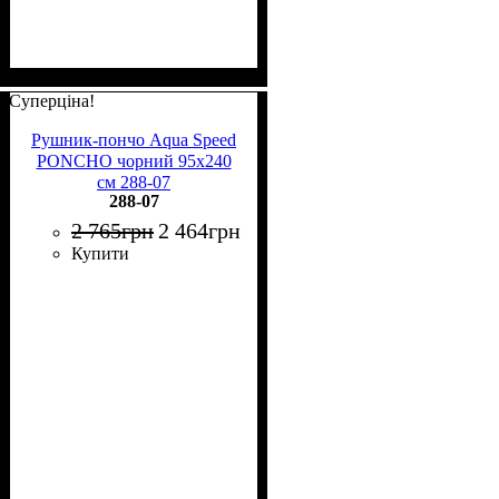
Суперціна!
Рушник-пончо Aqua Speed
PONCHO чорний 95x240
см 288-07
288-07
2 765
грн
2 464
грн
Купити