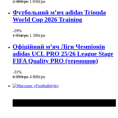
2 369
грн
1 650
грн
Футбольний м’яч adidas Trionda
World Cup 2026 Training
-29%
1 954
грн
1 390
грн
Офіційний мʼяч Ліги Чемпіонів
adidas UCL PRO 25/26 League Stage
FIFA Quality PRO (термошов)
-31%
6 999
грн
4 800
грн