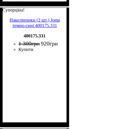
Суперціна!
Наколінники (2 шт.) Joma
темно-сині 400175.331
400175.331
1 300
грн
920
грн
Купити