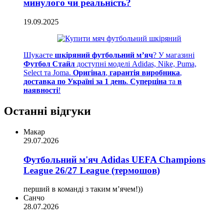
минулого чи реальність?
19.09.2025
Шукаєте
шкіряний футбольний м’яч
? У магазині
Футбол Стайл
доступні моделі Adidas, Nike, Puma,
Select та Joma.
Оригінал
,
гарантія виробника
,
доставка по Україні за 1 день
.
Суперціна
та
в
наявності
!
Останні відгуки
Макар
29.07.2026
Футбольний м'яч Adidas UEFA Champions
League 26/27 League (термошов)
перший в команді з таким мʼячем!))
Санчо
28.07.2026