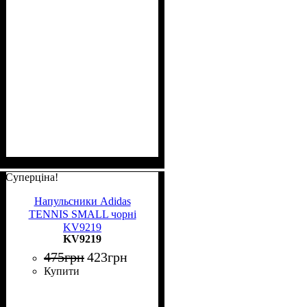
Суперціна!
Напульсники Adidas
TENNIS SMALL чорні
KV9219
KV9219
475
грн
423
грн
Купити