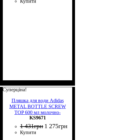
Купити
Суперціна!
Пляшка для води Adidas
METAL BOTTLE SCREW
TOP 600 мл молочно-
KS9671
рожева KS9671
1 431
грн
1 275
грн
Купити