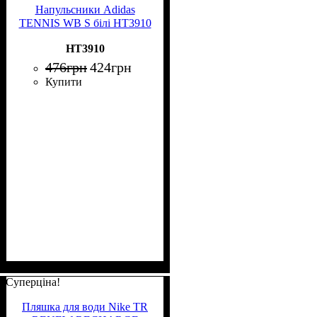
Напульсники Adidas
TENNIS WB S білі HT3910
HT3910
476
грн
424
грн
Купити
Суперціна!
Пляшка для води Nike TR