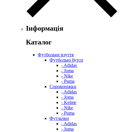
Інформація
Каталог
Футбольне взуття
Футбольні бутси
- Adidas
- Joma
- Nike
- Puma
Сороконіжки
- Adidas
- Joma
- Kelme
- Nike
- Puma
Футзалки
- Adidas
- Joma