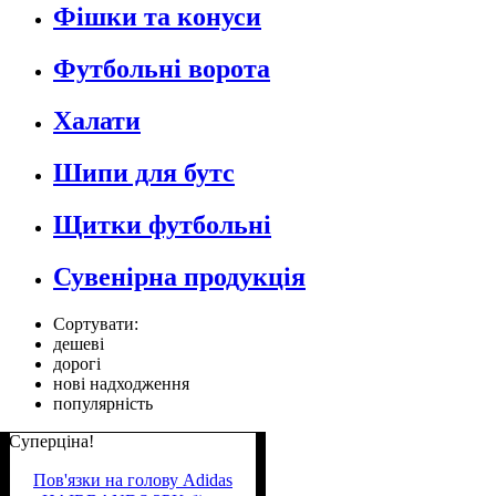
Фішки та конуси
Футбольні ворота
Халати
Шипи для бутс
Щитки футбольні
Сувенірна продукція
Сортувати:
дешеві
дорогі
нові надходження
популярність
Суперціна!
Пов'язки на голову Adidas