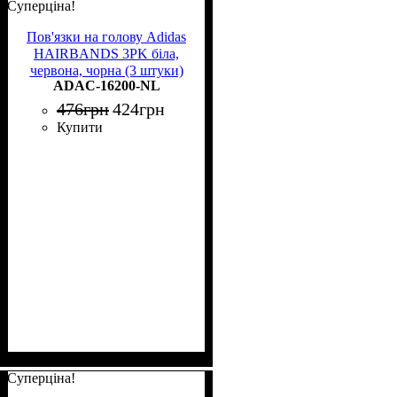
Суперціна!
Пов'язки на голову Adidas
HAIRBANDS 3PK біла,
червона, чорна (3 штуки)
ADAC-16200-NL
ADAC-16200-NL
476
грн
424
грн
Купити
Суперціна!