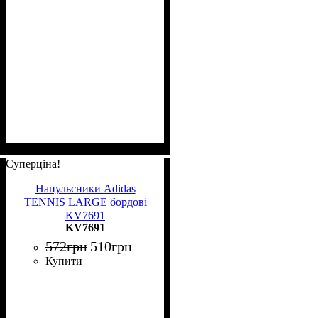
Суперціна!
Напульсники Adidas
TENNIS LARGE бордові
KV7691
KV7691
572
грн
510
грн
Купити