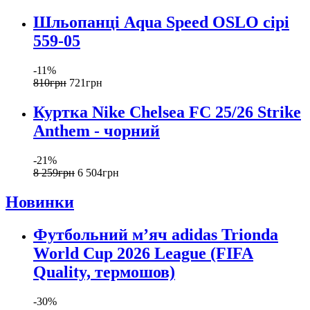
Шльопанці Aqua Speed OSLO сірі
559-05
-11%
810
грн
721
грн
Куртка Nike Chelsea FC 25/26 Strike
Anthem - чорний
-21%
8 259
грн
6 504
грн
Новинки
Футбольний м’яч adidas Trionda
World Cup 2026 League (FIFA
Quality, термошов)
-30%