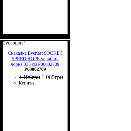
Суперціна!
Скакалка Everlast SOCKET
SPEED ROPE червоно-
чорна 335 см P00002709
P00002709
1 196
грн
1 065
грн
Купити