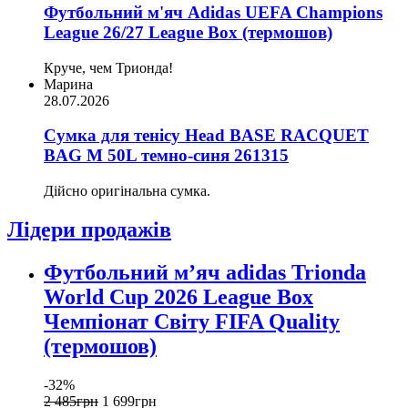
Футбольний м'яч Adidas UEFA Champions
League 26/27 League Box (термошов)
Круче, чем Трионда!
Марина
28.07.2026
Сумка для тенісу Head BASE RACQUET
BAG M 50L темно-синя 261315
Дійсно оригінальна сумка.
Лідери продажів
Футбольний м’яч adidas Trionda
World Cup 2026 League Box
Чемпіонат Світу FIFA Quality
(термошов)
-32%
2 485
грн
1 699
грн