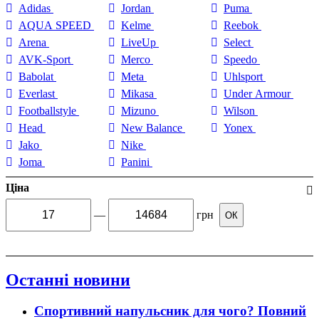
Adidas
Jordan
Puma
AQUA SPEED
Kelme
Reebok
Arena
LiveUp
Select
AVK-Sport
Merco
Speedo
Babolat
Meta
Uhlsport
Everlast
Mikasa
Under Armour
Footballstyle
Mizuno
Wilson
Head
New Balance
Yonex
Jako
Nike
Joma
Panini
Ціна
—
грн
ОК
Останні новини
Спортивний напульсник для чого? Повний