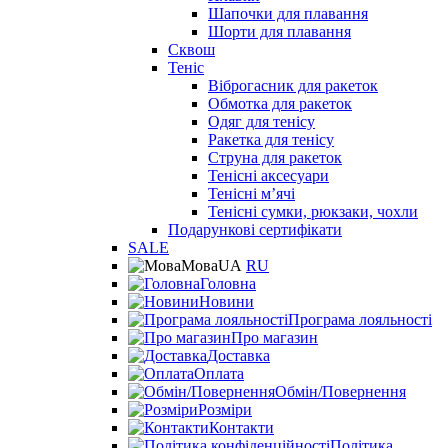
Шапочки для плавання
Шорти для плавання
Сквош
Теніс
Віброгасник для ракеток
Обмотка для ракеток
Одяг для тенісу
Ракетка для тенісу
Струна для ракеток
Тенісні аксесуари
Тенісні мʼячі
Тенісні сумки, рюкзаки, чохли
Подарункові сертифікати
SALE
Мова
UA
RU
Головна
Новини
Програма лояльності
Про магазин
Доставка
Оплата
Обмін/Повернення
Розміри
Контакти
Політика