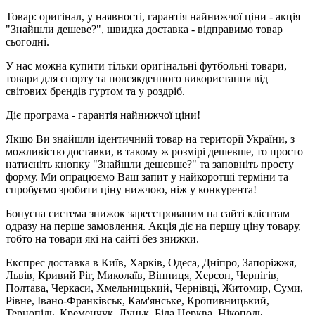
Товар: оригінал, у наявності, гарантія найнижчої ціни - акція
"Знайшли дешеве?", швидка доставка - відправимо товар
сьогодні.
У нас можна купити тільки оригінальні футбольні товари,
товари для спорту та повсякденного використання від
світових брендів гуртом та у роздріб.
Діє програма - гарантія найнижчої ціни!
Якщо Ви знайшли ідентичний товар на території України, з
можливістю доставки, в такому ж розмірі дешевше, то просто
натисніть кнопку "Знайшли дешевше?" та заповніть просту
форму. Ми опрацюємо Ваш запит у найкоротші терміни та
спробуємо зробити ціну нижчою, ніж у конкурента!
Бонусна система знижок зареєстрованим на сайті клієнтам
одразу на перше замовлення. Акція діє на першу ціну товару,
тобто на товари які на сайті без знижки.
Експрес доставка в Київ, Харків, Одеса, Дніпро, Запоріжжя,
Львів, Кривий Ріг, Миколаїв, Вінниця, Херсон, Чернігів,
Полтава, Черкаси, Хмельницький, Чернівці, Житомир, Суми,
Рівне, Івано-Франківськ, Кам'янське, Кропивницький,
Тернопіль, Кременчук, Луцьк, Біла Церква, Нікополь,