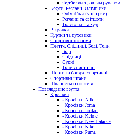
Футболки з довгим рукавом
Кофти, Реглани, Олімпійки
Олімпійки (мастерки)
Реглани та світшоти
Толстовки та худі
Вітровки
Куртки та пуховики
Спортивні костюми
Плаття, Спідниці, Боді, Топи
Боді
Спідниці
Сукні
Топи спортивні
Шорти та бриджі спортивні
Спортивні штани
Шкарпетки спортивні
Повсякденне взуття
Кросівки
- Кросівки Adidas
- Кросівки Joma
- Кросівки Jordan
- Кросівки Kelme
- Кросівки New Balance
- Кросівки Nike
- Кросівки Puma