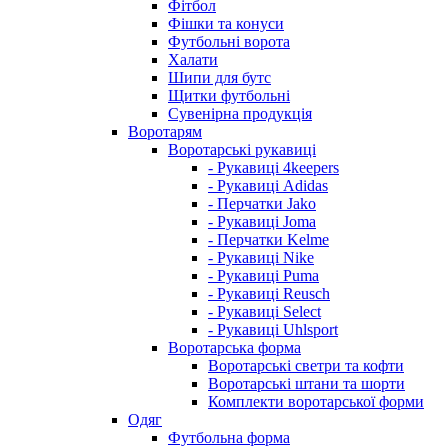
Фітбол
Фішки та конуси
Футбольні ворота
Халати
Шипи для бутс
Щитки футбольні
Сувенірна продукція
Воротарям
Воротарські рукавиці
- Рукавиці 4keepers
- Рукавиці Adidas
- Перчатки Jako
- Рукавиці Joma
- Перчатки Kelme
- Рукавиці Nike
- Рукавиці Puma
- Рукавиці Reusch
- Рукавиці Select
- Рукавиці Uhlsport
Воротарська форма
Воротарські светри та кофти
Воротарські штани та шорти
Комплекти воротарської форми
Одяг
Футбольна форма