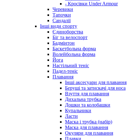
- Кросівки Under Armour
Черевики
Тапочки
Сандалії
Інші види спорту
Єдиноборства
Біг та велоспорт
Бадмінтон
Баскетбольна форма
Волейбольна форма
Йога
Настільний теніс
Падел-теніс
Плавання
Інші аксесуари для плавання
Беруші та затискачі для носа
Взуття для плавання
Дихальна трубка
Дошки та колобашки
Купальники
Ласти
Маска і трубка (набір)
Маска для плавання
Окуляри для плавання
Плавки