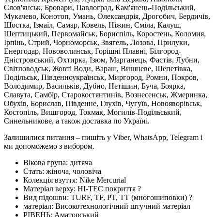
Слов'янськ, Бровари, Павлоград, Кам'янець-Подільський,
Мукачево, Конотоп, Умань, Олександрія, Дрогобич, Бердичів,
Шостка, Ізмаїл, Самар, Ковель, Ніжин, Сміла, Калуш,
Шептицький, Первомайськ, Бориспіль, Коростень, Коломия,
Ірпінь, Стрий, Чорноморськ, Звягель, Лозова, Прилуки,
Енергодар, Нововолинськ, Горішні Плавні, Білгород-
Дністровський, Охтирка, Ізюм, Марганець, Фастів, Лубни,
Світловодськ, Жовті Води, Вараш, Вишневе, Шепетівка,
Подільськ, Південноукраїнськ, Миргород, Ромни, Покров,
Володимир, Васильків, Дубно, Нетішин, Буча, Боярка,
Славута, Самбір, Старокостянтинів, Вознесенськ, Жмеринка,
Обухів, Борислав, Південне, Глухів, Чугуїв, Новояворівськ,
Костопіль, Вишгород, Токмак, Могилів-Подільський,
Синельникове, а також доставка по Україні.
Залишилися питання – пишіть у Viber, WhatsApp, Telegram і
ми допоможемо з вибором.
Вікова група:
дитяча
Стать:
жіноча, чоловіча
Колекція взуття:
Nike Mercurial
Матеріал верху:
HI-TEC покриття
?
Вид підошви:
TURF, TF, PT, TT (многошиповки)
?
матеріал:
Високотехнологічний штучний матеріал
РІВЕНЬ:
Аматорський