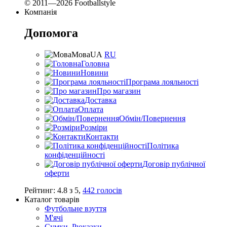
© 2011—2026 Footballstyle
Компанія
Допомога
Мова
UA
RU
Головна
Новини
Програма лояльності
Про магазин
Доставка
Оплата
Обмін/Повернення
Розміри
Контакти
Політика
конфіденційності
Договір публічної
оферти
Рейтинг:
4.8
з
5
,
442
голосів
Каталог товарів
Футбольне взуття
М'ячі
Сумки, Рюкзаки