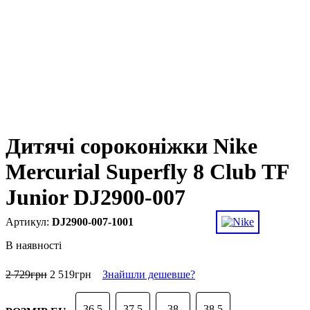
Дитячі сороконіжки Nike
Mercurial Superfly 8 Club TF
Junior DJ2900-007
DJ2900-007-1001
В наявності
2 729
грн
2 519
грн
Знайшли дешевше?
36.5
37.5
38
38.5