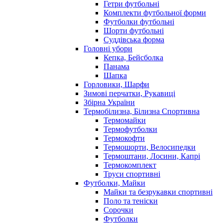
Гетри футбольні
Комплекти футбольної форми
Футболки футбольні
Шорти футбольні
Суддівська форма
Головні убори
Кепка, Бейсболка
Панама
Шапка
Горловики, Шарфи
Зимові перчатки, Рукавиці
Збірна України
Термобілизна, Білизна Спортивна
Термомайки
Термофутболки
Термокофти
Термошорти, Велосипедки
Термоштани, Лосини, Капрі
Термокомплект
Труси спортивні
Футболки, Майки
Майки та безрукавки спортивні
Поло та теніски
Сорочки
Футболки