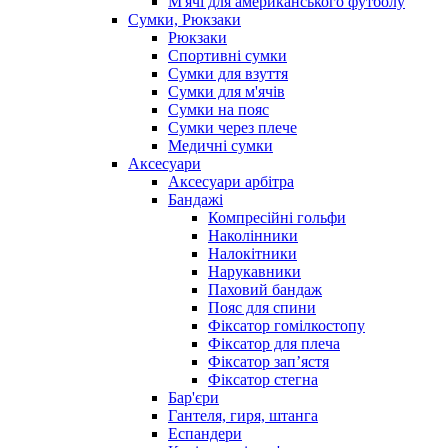
М'ячі для американського футболу
Сумки, Рюкзаки
Рюкзаки
Спортивні сумки
Сумки для взуття
Сумки для м'ячів
Сумки на пояс
Сумки через плече
Медичні сумки
Аксесуари
Аксесуари арбітра
Бандажі
Компресійні гольфи
Наколінники
Налокітники
Нарукавники
Паховий бандаж
Пояс для спини
Фіксатор гомілкостопу
Фіксатор для плеча
Фіксатор запʼястя
Фіксатор стегна
Бар'єри
Гантеля, гиря, штанга
Еспандери