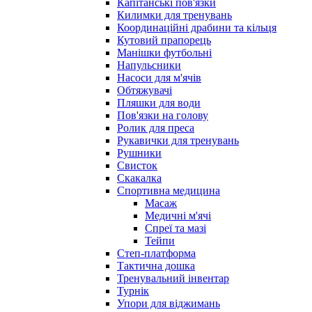
Капітанські пов'язки
Килимки для тренувань
Координаційні драбини та кільця
Кутовий прапорець
Манішки футбольні
Напульсники
Насоси для м'ячів
Обтяжувачі
Пляшки для води
Пов'язки на голову
Ролик для преса
Рукавички для тренувань
Рушники
Свисток
Скакалка
Спортивна медицина
Масаж
Медичні м'ячі
Спреї та мазі
Тейпи
Степ-платформа
Тактична дошка
Тренувальний інвентар
Турнік
Упори для віджимань