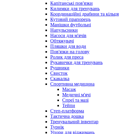
Капітанські пов'язки
Килимки для тренувань
Координаційні драбини та кільця
Кутовий прапорець
Манішки футбольні
Напульсники
Насоси для м'ячів
Обтяжувачі
Пляшки для води
Пов'язки на голову
Ролик для преса
Рукавички для тренувань
Рушники
Свисток
Скакалка
Спортивна медицина
Масаж
Медичні м'ячі
Спреї та мазі
Тейпи
Степ-платформа
Тактична дошка
Тренувальний інвентар
Турнік
Упори для віджимань