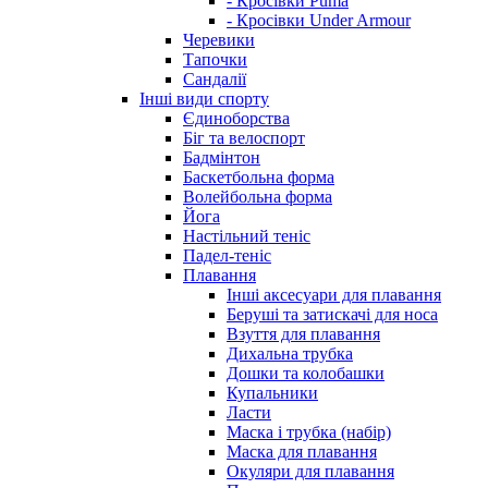
- Кросівки Puma
- Кросівки Under Armour
Черевики
Тапочки
Сандалії
Інші види спорту
Єдиноборства
Біг та велоспорт
Бадмінтон
Баскетбольна форма
Волейбольна форма
Йога
Настільний теніс
Падел-теніс
Плавання
Інші аксесуари для плавання
Беруші та затискачі для носа
Взуття для плавання
Дихальна трубка
Дошки та колобашки
Купальники
Ласти
Маска і трубка (набір)
Маска для плавання
Окуляри для плавання