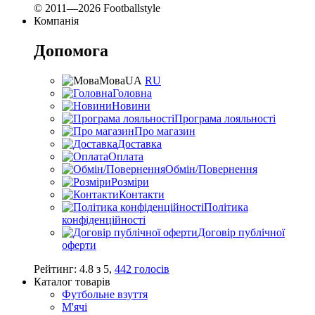
© 2011—2026 Footballstyle
Компанія
Допомога
Мова
UA
RU
Головна
Новини
Програма лояльності
Про магазин
Доставка
Оплата
Обмін/Повернення
Розміри
Контакти
Політика
конфіденційності
Договір публічної
оферти
Рейтинг:
4.8
з
5
,
442
голосів
Каталог товарів
Футбольне взуття
М'ячі