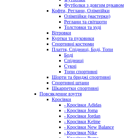
Футболки з довгим рукавом
Кофти, Реглани, Олімпійки
Олімпійки (мастерки)
Реглани та світшоти
Толстовки та худі
Вітровки
Куртки та пуховики
Спортивні костюми
Плаття, Спідниці, Боді, Топи
Боді
Спідниці
Сукні
Топи спортивні
Шорти та бриджі спортивні
Спортивні штани
Шкарпетки спортивні
Повсякденне взуття
Кросівки
- Кросівки Adidas
- Кросівки Joma
- Кросівки Jordan
- Кросівки Kelme
- Кросівки New Balance
- Кросівки Nike