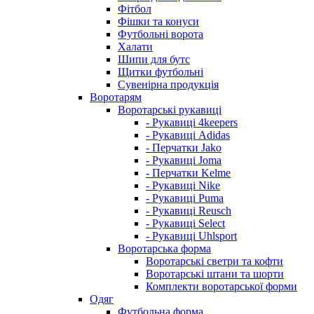
Фітбол
Фішки та конуси
Футбольні ворота
Халати
Шипи для бутс
Щитки футбольні
Сувенірна продукція
Воротарям
Воротарські рукавиці
- Рукавиці 4keepers
- Рукавиці Adidas
- Перчатки Jako
- Рукавиці Joma
- Перчатки Kelme
- Рукавиці Nike
- Рукавиці Puma
- Рукавиці Reusch
- Рукавиці Select
- Рукавиці Uhlsport
Воротарська форма
Воротарські светри та кофти
Воротарські штани та шорти
Комплекти воротарської форми
Одяг
Футбольна форма