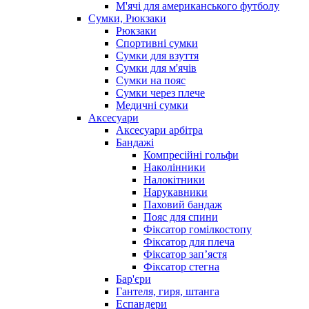
М'ячі для американського футболу
Сумки, Рюкзаки
Рюкзаки
Спортивні сумки
Сумки для взуття
Сумки для м'ячів
Сумки на пояс
Сумки через плече
Медичні сумки
Аксесуари
Аксесуари арбітра
Бандажі
Компресійні гольфи
Наколінники
Налокітники
Нарукавники
Паховий бандаж
Пояс для спини
Фіксатор гомілкостопу
Фіксатор для плеча
Фіксатор запʼястя
Фіксатор стегна
Бар'єри
Гантеля, гиря, штанга
Еспандери