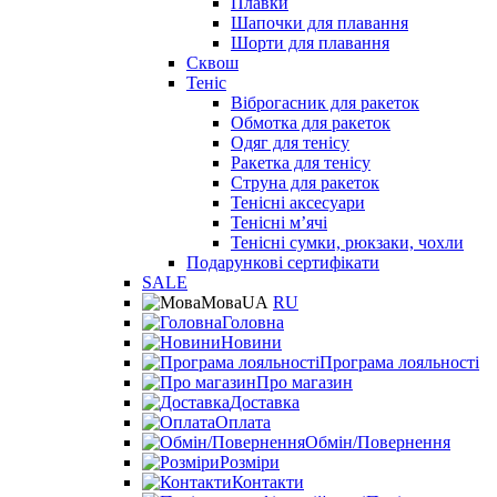
Плавки
Шапочки для плавання
Шорти для плавання
Сквош
Теніс
Віброгасник для ракеток
Обмотка для ракеток
Одяг для тенісу
Ракетка для тенісу
Струна для ракеток
Тенісні аксесуари
Тенісні мʼячі
Тенісні сумки, рюкзаки, чохли
Подарункові сертифікати
SALE
Мова
UA
RU
Головна
Новини
Програма лояльності
Про магазин
Доставка
Оплата
Обмін/Повернення
Розміри
Контакти