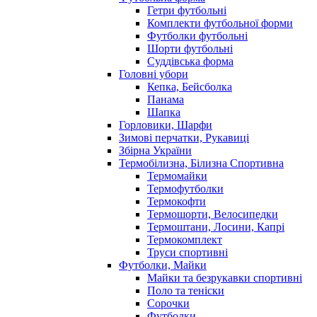
Гетри футбольні
Комплекти футбольної форми
Футболки футбольні
Шорти футбольні
Суддівська форма
Головні убори
Кепка, Бейсболка
Панама
Шапка
Горловики, Шарфи
Зимові перчатки, Рукавиці
Збірна України
Термобілизна, Білизна Спортивна
Термомайки
Термофутболки
Термокофти
Термошорти, Велосипедки
Термоштани, Лосини, Капрі
Термокомплект
Труси спортивні
Футболки, Майки
Майки та безрукавки спортивні
Поло та теніски
Сорочки
Футболки