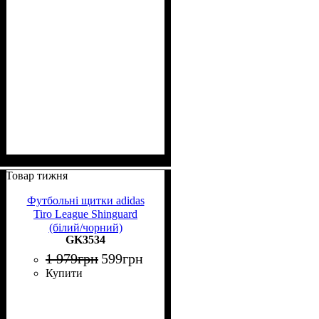
Товар тижня
Футбольні щитки adidas
Tiro League Shinguard
(білий/чорний)
GK3534
1 979
грн
599
грн
Купити