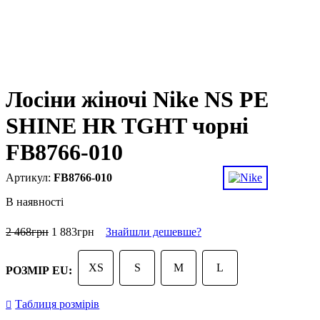
Лосіни жіночі Nike NS PE
SHINE HR TGHT чорні
FB8766-010
FB8766-010
В наявності
2 468
грн
1 883
грн
Знайшли дешевше?
XS
S
M
L
РОЗМІР EU:
Таблиця розмірів