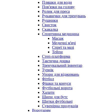
Пляшки для води
Пов'язки на голову
Ролик для преса
Рукавички для тренувань
Рушники
Свисток
Скакалка
Спортивна медицина
Масаж
Медичні м'ячі
Спреї та мазі
Тейпи
Степ-платформа
Тактична дошка
Тренувальний інвентар
Турнік
Упори для віджимань
Фітбол
Фішки та конуси
Футбольні ворота
Халати
Шипи для бутс
Щитки футбольні
Сувенірна продукція
Воротарям