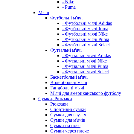
- Nike
- Puma
М'ячі
Футбольні м'ячі
- Футбольні м'ячі Adidas
- Футбольні м'ячі Joma
- Футбольні м'ячі Nike
- Футбольні м'ячі Puma
- Футбольні м'ячі Select
Футзальні м'ячі
- Футзальні м'ячі Adidas
- Футзальні м'ячі Nike
- Футзальні м'ячі Puma
- Футзальні м'ячі Select
Баскетбольні м'ячі
Волейбольні м'ячі
Гандбольні м'ячі
М'ячі для американського футболу
Сумки, Рюкзаки
Рюкзаки
Спортивні сумки
Сумки для взуття
Сумки для м'ячів
Сумки на пояс
Сумки через плече