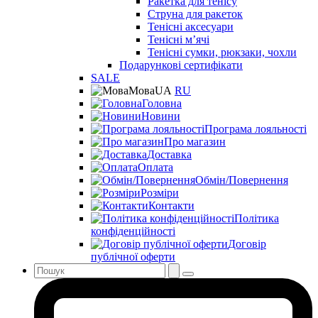
Ракетка для тенісу
Струна для ракеток
Тенісні аксесуари
Тенісні мʼячі
Тенісні сумки, рюкзаки, чохли
Подарункові сертифікати
SALE
Мова
UA
RU
Головна
Новини
Програма лояльності
Про магазин
Доставка
Оплата
Обмін/Повернення
Розміри
Контакти
Політика
конфіденційності
Договір
публічної оферти