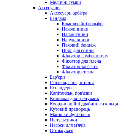
Медичні сумки
Аксесуари
Аксесуари арбітра
Бандажі
Компресійні гольфи
Наколінники
Налокітники
Нарукавники
Паховий бандаж
Пояс для спини
Фіксатор гомілкостопу
Фіксатор для плеча
Фіксатор запʼястя
Фіксатор стегна
Бар'єри
Гантеля, гиря, штанга
Еспандери
Капітанські пов'язки
Килимки для тренувань
Координаційні драбини та кільця
Кутовий прапорець
Манішки футбольні
Напульсники
Насоси для м'ячів
Обтяжувачі