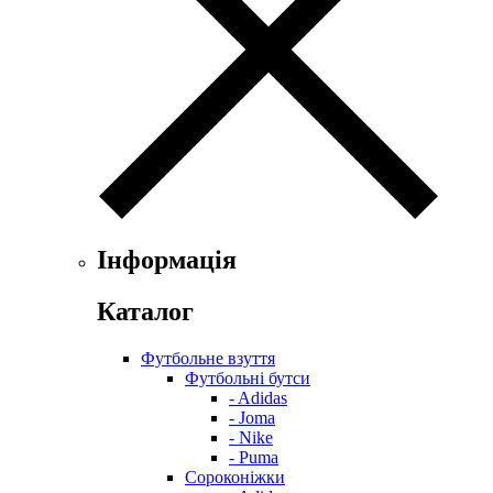
Інформація
Каталог
Футбольне взуття
Футбольні бутси
- Adidas
- Joma
- Nike
- Puma
Сороконіжки