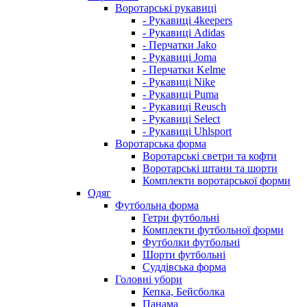
Воротарські рукавиці
- Рукавиці 4keepers
- Рукавиці Adidas
- Перчатки Jako
- Рукавиці Joma
- Перчатки Kelme
- Рукавиці Nike
- Рукавиці Puma
- Рукавиці Reusch
- Рукавиці Select
- Рукавиці Uhlsport
Воротарська форма
Воротарські светри та кофти
Воротарські штани та шорти
Комплекти воротарської форми
Одяг
Футбольна форма
Гетри футбольні
Комплекти футбольної форми
Футболки футбольні
Шорти футбольні
Суддівська форма
Головні убори
Кепка, Бейсболка
Панама