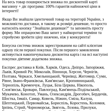
На весь товар поширюється знижка по дисконтній карті
магазину + діє програма: 100% гарантія найнижчої ціни в
інтернеті!
Якщо Ви знайшли ідентичний товар на території України, з
можливістю доставки, в такому ж розмірі дешевше, то просто
натисніть кнопку "Знайшли дешевше?" та заповніть просту
форму. Ми опрацюємо Ваш запит у найкоротші терміни та
спробуємо зробити ціну нижчою, ніж у конкурента!
Бонусна система знижок зареєстрованим на сайті клієнтам
одразу після першої покупки. Після першого замовлення
активується накопичувальна дисконтна карта і на всі наступні
покупки діятиме додаткова знижка.
Експрес доставка в Київ, Харків, Одеса, Дніпро, Запоріжжя,
Львів, Кривий Ріг, Миколаїв, Вінниця, Херсон, Чернігів,
Полтава, Черкаси, Хмельницький, Чернівці, Житомир, Суми,
Рівне, Івано-Франківськ, Кам'янське, Кропивницький,
Тернопіль, Кременчук, Луцьк, Біла Церква, Нікополь,
Слов'янськ, Бровари, Павлоград, Кам'янець-Подільський,
Мукачево, Конотоп, Умань, Олександрія, Дрогобич, Бердичів,
Шостка, Ізмаїл, Самар, Ковель, Ніжин, Сміла, Калуш,
Шептицький, Первомайськ, Бориспіль, Коростень, Коломия,
Ірпінь, Стрий, Чорноморськ, Звягель, Лозова, Прилуки,