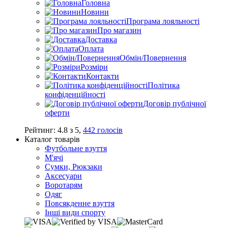
Головна
Новини
Програма лояльності
Про магазин
Доставка
Оплата
Обмін/Повернення
Розміри
Контакти
Політика
конфіденційності
Договір публічної
оферти
Рейтинг:
4.8
з
5
,
442
голосів
Каталог товарів
Футбольне взуття
М'ячі
Сумки, Рюкзаки
Аксесуари
Воротарям
Одяг
Повсякденне взуття
Інші види спорту