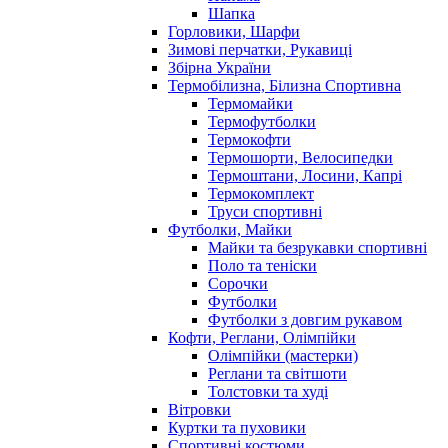
Шапка
Горловики, Шарфи
Зимові перчатки, Рукавиці
Збірна України
Термобілизна, Білизна Спортивна
Термомайки
Термофутболки
Термокофти
Термошорти, Велосипедки
Термоштани, Лосини, Капрі
Термокомплект
Труси спортивні
Футболки, Майки
Майки та безрукавки спортивні
Поло та теніски
Сорочки
Футболки
Футболки з довгим рукавом
Кофти, Реглани, Олімпійки
Олімпійки (мастерки)
Реглани та світшоти
Толстовки та худі
Вітровки
Куртки та пуховики
Спортивні костюми