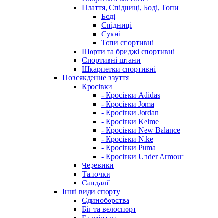
Плаття, Спідниці, Боді, Топи
Боді
Спідниці
Сукні
Топи спортивні
Шорти та бриджі спортивні
Спортивні штани
Шкарпетки спортивні
Повсякденне взуття
Кросівки
- Кросівки Adidas
- Кросівки Joma
- Кросівки Jordan
- Кросівки Kelme
- Кросівки New Balance
- Кросівки Nike
- Кросівки Puma
- Кросівки Under Armour
Черевики
Тапочки
Сандалії
Інші види спорту
Єдиноборства
Біг та велоспорт
Бадмінтон