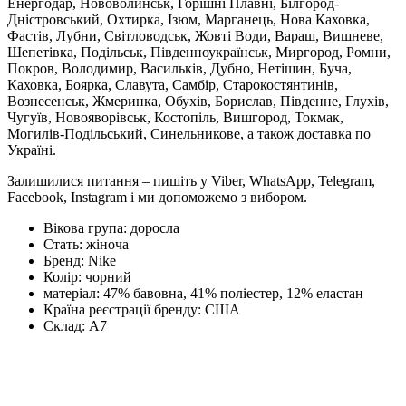
Енергодар, Нововолинськ, Горішні Плавні, Білгород-
Дністровський, Охтирка, Ізюм, Марганець, Нова Каховка,
Фастів, Лубни, Світловодськ, Жовті Води, Вараш, Вишневе,
Шепетівка, Подільськ, Південноукраїнськ, Миргород, Ромни,
Покров, Володимир, Васильків, Дубно, Нетішин, Буча,
Каховка, Боярка, Славута, Самбір, Старокостянтинів,
Вознесенськ, Жмеринка, Обухів, Борислав, Південне, Глухів,
Чугуїв, Новояворівськ, Костопіль, Вишгород, Токмак,
Могилів-Подільський, Синельникове, а також доставка по
Україні.
Залишилися питання – пишіть у Viber, WhatsApp, Telegram,
Facebook, Instagram і ми допоможемо з вибором.
Вікова група:
доросла
Стать:
жіноча
Бренд:
Nike
Колір:
чорний
матеріал:
47% бавовна, 41% поліестер, 12% еластан
Країна реєстрації бренду:
США
Склад:
А7