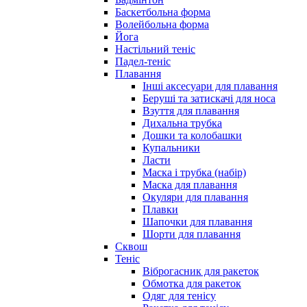
Баскетбольна форма
Волейбольна форма
Йога
Настільний теніс
Падел-теніс
Плавання
Інші аксесуари для плавання
Беруші та затискачі для носа
Взуття для плавання
Дихальна трубка
Дошки та колобашки
Купальники
Ласти
Маска і трубка (набір)
Маска для плавання
Окуляри для плавання
Плавки
Шапочки для плавання
Шорти для плавання
Сквош
Теніс
Віброгасник для ракеток
Обмотка для ракеток
Одяг для тенісу