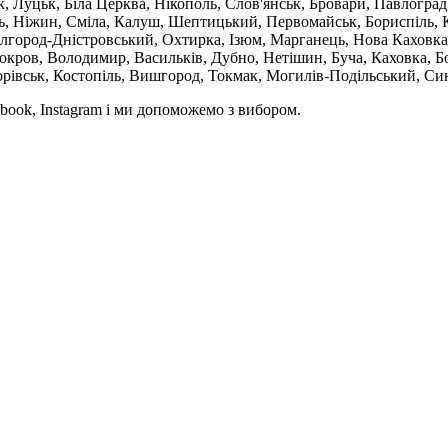
 Луцьк, Біла Церква, Нікополь, Слов'янськ, Бровари, Павлоград
ль, Ніжин, Сміла, Калуш, Шептицький, Первомайськ, Бориспіль, К
ілгород-Дністровський, Охтирка, Ізюм, Марганець, Нова Каховка
кров, Володимир, Васильків, Дубно, Нетішин, Буча, Каховка, Бо
орівськ, Костопіль, Вишгород, Токмак, Могилів-Подільський, Син
book, Instagram і ми допоможемо з вибором.