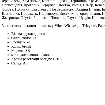
Франківськ, Кам'янське, Кропивницький, Тернопіль, Кременчук,
Олександрія, Дрогобич, Бердичів, Шостка, Ізмаїл, Самар, Кове
Лозова, Прилуки, Енергодар, Нововолинськ, Горішні Плавні, Б
Шепетівка, Подільськ, Південноукраїнськ, Миргород, Ромни, По
Жмеринка, Обухів, Борислав, Південне, Глухів, Чугуїв, Новояв
Залишилися питання – пишіть у Viber, WhatsApp, Telegram, Face
Вікова група:
доросла
Стать:
чоловіча
Бренд:
Nike
Колір:
білий
Модель:
SB
матеріал:
бавовна, бавовна
Країна реєстрації бренду:
США
Склад:
А7