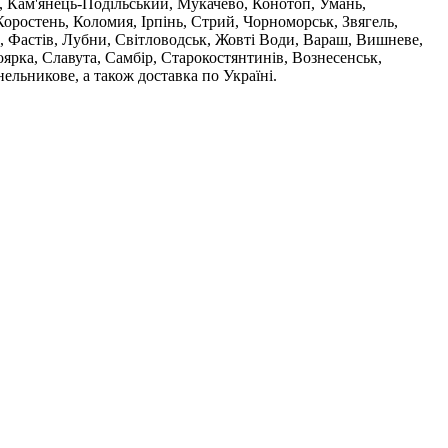
, Кам'янець-Подільський, Мукачево, Конотоп, Умань,
оростень, Коломия, Ірпінь, Стрий, Чорноморськ, Звягель,
, Фастів, Лубни, Світловодськ, Жовті Води, Вараш, Вишневе,
ярка, Славута, Самбір, Старокостянтинів, Вознесенськ,
ельникове, а також доставка по Україні.