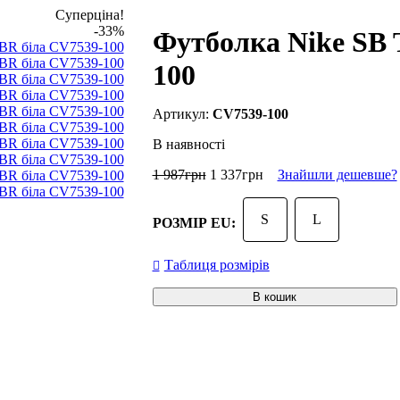
Суперціна!
-33%
Футболка Nike SB
100
CV7539-100
В наявності
1 987
грн
1 337
грн
Знайшли дешевше?
S
L
РОЗМІР EU:
Таблиця розмірів
В кошик