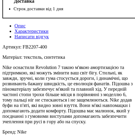
Доставка
Строк доставки від 1 дня
Опис
Характеристики
Написати відгук
Артикул: FB2207-400
Матеріал: текстиль, синтетика
Nike оснастили Revolution 7 такою м'якою амортизацією та
підтримкою, які можуть змінити ваш світ бігу. Стильні, як
завжди, зручні, коли гума стосується дороги, і динамічні, що
розвивають бажану швидкість, це еволюція фанатів. Підошва з
піноматеріалу забезпечує м'який та плавний хід. У передній
частині стопи трохи більше місця в порівнянні з моделлю 6,
тому пальці ніг не стискаються і не защемлюються. Nike додав
буфи на п'яті, які видно зовні взуття. Вони м'які навпомацки і
допомагають додати комфорту. Підошва має малюнок, який у
поєднанні з гумовими виступами допомагають забезпечити
зчеплення при русі в гору або на спуску.
Бренд: Nike