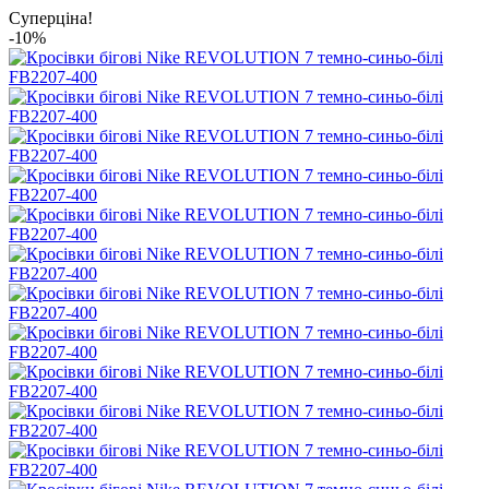
Суперціна!
-10%