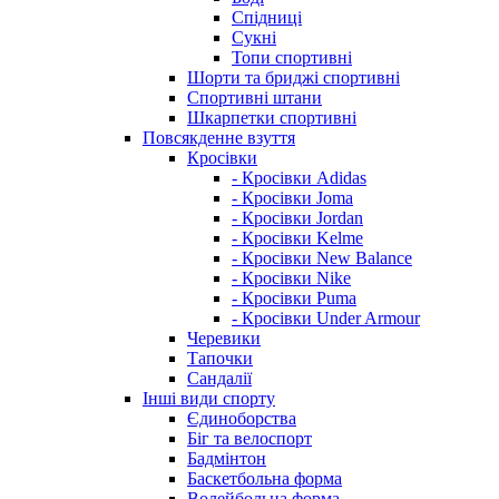
Спідниці
Сукні
Топи спортивні
Шорти та бриджі спортивні
Спортивні штани
Шкарпетки спортивні
Повсякденне взуття
Кросівки
- Кросівки Adidas
- Кросівки Joma
- Кросівки Jordan
- Кросівки Kelme
- Кросівки New Balance
- Кросівки Nike
- Кросівки Puma
- Кросівки Under Armour
Черевики
Тапочки
Сандалії
Інші види спорту
Єдиноборства
Біг та велоспорт
Бадмінтон
Баскетбольна форма
Волейбольна форма