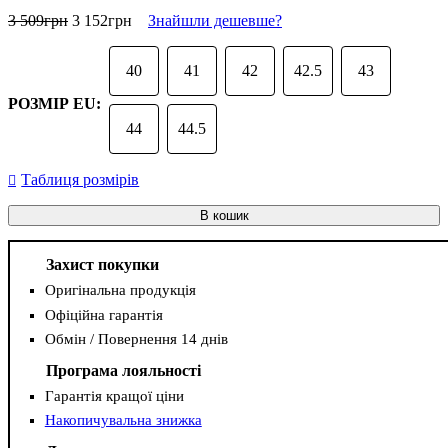
3 509
грн
3 152
грн
Знайшли дешевше?
40
41
42
42.5
43
РОЗМІР EU:
44
44.5
Таблиця розмірів
В кошик
Захист покупки
Оригінальна продукція
Офіційна гарантія
Обмін / Повернення 14 днів
Програма лояльності
Гарантія кращої ціни
Накопичувальна знижка