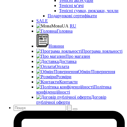
Тенісні аксесуари
Тенісні мʼячі
Тенісні сумки, рюкзаки, чохли
Подарункові сертифікати
SALE
Мова
UA
RU
Головна
Новини
Програма лояльності
Про магазин
Доставка
Оплата
Обмін/Повернення
Розміри
Контакти
Політика
конфіденційності
Договір
публічної оферти