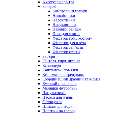
Аксесуари арбітра
Бандажі
Компресійні гольфи
Наколінники
Налокітники
Нарукавники
Паховий бандаж
Пояс для спини
Фіксатор гомілкостопу
Фіксатор для плеча
Фіксатор запʼястя
Фіксатор стегна
Бар'єри
Гантеля, гиря, штанга
Еспандери
Капітанські пов'язки
Килимки для тренувань
Координаційні драбини та кільця
Кутовий прапорець
Манішки футбольні
Напульсники
Насоси для м'ячів
Обтяжувачі
Пляшки для води
Пов'язки на голову