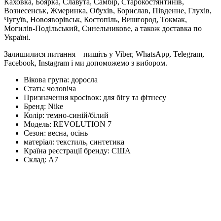
Каховка, Боярка, Славута, Самбір, Старокостянтинів,
Вознесенськ, Жмеринка, Обухів, Борислав, Південне, Глухів,
Чугуїв, Новояворівськ, Костопіль, Вишгород, Токмак,
Могилів-Подільський, Синельникове, а також доставка по
Україні.
Залишилися питання – пишіть у Viber, WhatsApp, Telegram,
Facebook, Instagram і ми допоможемо з вибором.
Вікова група:
доросла
Стать:
чоловіча
Призначення кросівок:
для бігу та фітнесу
Бренд:
Nike
Колір:
темно-синій/білий
Модель:
REVOLUTION 7
Сезон:
весна, осінь
матеріал:
текстиль, синтетика
Країна реєстрації бренду:
США
Склад:
А7