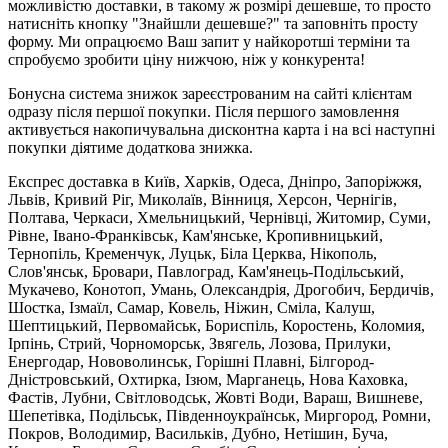
можливістю доставки, в такому ж розмірі дешевше, то просто
натисніть кнопку "Знайшли дешевше?" та заповніть просту
форму. Ми опрацюємо Ваш запит у найкоротші терміни та
спробуємо зробити ціну нижчою, ніж у конкурента!
Бонусна система знижок зареєстрованим на сайті клієнтам
одразу після першої покупки. Після першого замовлення
активується накопичувальна дисконтна карта і на всі наступні
покупки діятиме додаткова знижка.
Експрес доставка в Київ, Харків, Одеса, Дніпро, Запоріжжя,
Львів, Кривий Ріг, Миколаїв, Вінниця, Херсон, Чернігів,
Полтава, Черкаси, Хмельницький, Чернівці, Житомир, Суми,
Рівне, Івано-Франківськ, Кам'янське, Кропивницький,
Тернопіль, Кременчук, Луцьк, Біла Церква, Нікополь,
Слов'янськ, Бровари, Павлоград, Кам'янець-Подільський,
Мукачево, Конотоп, Умань, Олександрія, Дрогобич, Бердичів,
Шостка, Ізмаїл, Самар, Ковель, Ніжин, Сміла, Калуш,
Шептицький, Первомайськ, Бориспіль, Коростень, Коломия,
Ірпінь, Стрий, Чорноморськ, Звягель, Лозова, Прилуки,
Енергодар, Нововолинськ, Горішні Плавні, Білгород-
Дністровський, Охтирка, Ізюм, Марганець, Нова Каховка,
Фастів, Лубни, Світловодськ, Жовті Води, Вараш, Вишневе,
Шепетівка, Подільськ, Південноукраїнськ, Миргород, Ромни,
Покров, Володимир, Васильків, Дубно, Нетішин, Буча,