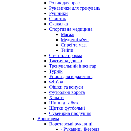
Ролик для преса
Рукавички для тренувань
Рушники
Свисток
Скакалка
Спортивна медицина
Масаж
Медичні м'ячі
Спреї та мазі
Тейпи
Степ-платформа
Тактична дошка
Тренувальний інвентар
Турнік
Упори для віджимань
Фітбол
Фішки та конуси
Футбольні ворота
Халати
Шипи для бутс
Щитки футбольні
Сувенірна продукція
Воротарям
Воротарські рукавиці
- Рукавиці 4keepers