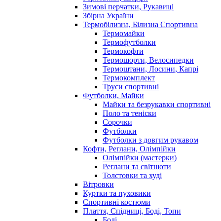
Зимові перчатки, Рукавиці
Збірна України
Термобілизна, Білизна Спортивна
Термомайки
Термофутболки
Термокофти
Термошорти, Велосипедки
Термоштани, Лосини, Капрі
Термокомплект
Труси спортивні
Футболки, Майки
Майки та безрукавки спортивні
Поло та теніски
Сорочки
Футболки
Футболки з довгим рукавом
Кофти, Реглани, Олімпійки
Олімпійки (мастерки)
Реглани та світшоти
Толстовки та худі
Вітровки
Куртки та пуховики
Спортивні костюми
Плаття, Спідниці, Боді, Топи
Боді