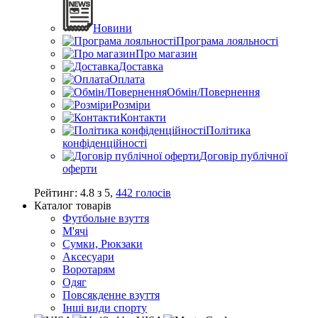
Новини
Програма лояльності
Про магазин
Доставка
Оплата
Обмін/Повернення
Розміри
Контакти
Політика
конфіденційності
Договір публічної
оферти
Рейтинг:
4.8
з
5
,
442
голосів
Каталог товарів
Футбольне взуття
М'ячі
Сумки, Рюкзаки
Аксесуари
Воротарям
Одяг
Повсякденне взуття
Інші види спорту