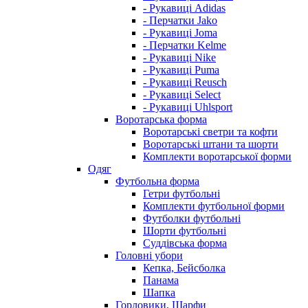
- Рукавиці Adidas
- Перчатки Jako
- Рукавиці Joma
- Перчатки Kelme
- Рукавиці Nike
- Рукавиці Puma
- Рукавиці Reusch
- Рукавиці Select
- Рукавиці Uhlsport
Воротарська форма
Воротарські светри та кофти
Воротарські штани та шорти
Комплекти воротарської форми
Одяг
Футбольна форма
Гетри футбольні
Комплекти футбольної форми
Футболки футбольні
Шорти футбольні
Суддівська форма
Головні убори
Кепка, Бейсболка
Панама
Шапка
Горловики, Шарфи