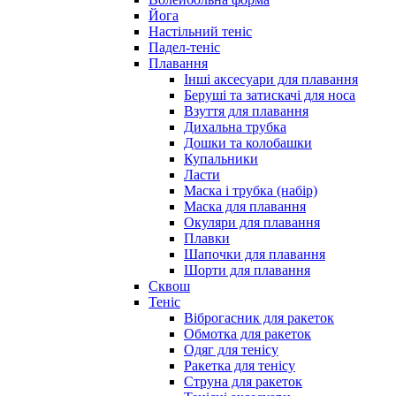
Йога
Настільний теніс
Падел-теніс
Плавання
Інші аксесуари для плавання
Беруші та затискачі для носа
Взуття для плавання
Дихальна трубка
Дошки та колобашки
Купальники
Ласти
Маска і трубка (набір)
Маска для плавання
Окуляри для плавання
Плавки
Шапочки для плавання
Шорти для плавання
Сквош
Теніс
Віброгасник для ракеток
Обмотка для ракеток
Одяг для тенісу
Ракетка для тенісу
Струна для ракеток