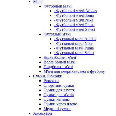
М'ячі
Футбольні м'ячі
- Футбольні м'ячі Adidas
- Футбольні м'ячі Joma
- Футбольні м'ячі Nike
- Футбольні м'ячі Puma
- Футбольні м'ячі Select
Футзальні м'ячі
- Футзальні м'ячі Adidas
- Футзальні м'ячі Nike
- Футзальні м'ячі Puma
- Футзальні м'ячі Select
Баскетбольні м'ячі
Волейбольні м'ячі
Гандбольні м'ячі
М'ячі для американського футболу
Сумки, Рюкзаки
Рюкзаки
Спортивні сумки
Сумки для взуття
Сумки для м'ячів
Сумки на пояс
Сумки через плече
Медичні сумки
Аксесуари