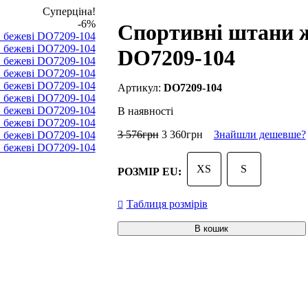
Суперціна!
-6%
Спортивні штани 
DO7209-104
DO7209-104
В наявності
3 576
грн
3 360
грн
Знайшли дешевше?
XS
S
РОЗМІР EU:
Таблиця розмірів
В кошик