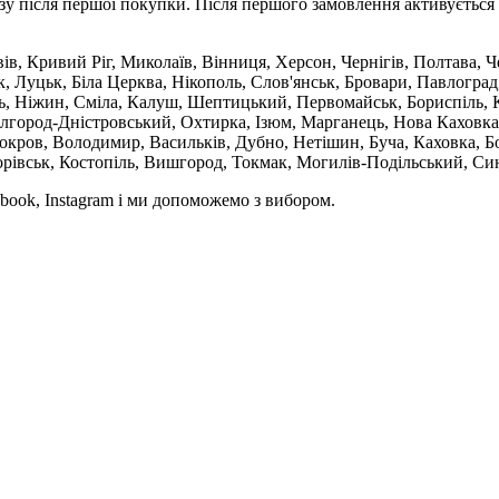
зу після першої покупки. Після першого замовлення активується 
вів, Кривий Ріг, Миколаїв, Вінниця, Херсон, Чернігів, Полтава,
 Луцьк, Біла Церква, Нікополь, Слов'янськ, Бровари, Павлоград
ль, Ніжин, Сміла, Калуш, Шептицький, Первомайськ, Бориспіль, К
ілгород-Дністровський, Охтирка, Ізюм, Марганець, Нова Каховка
кров, Володимир, Васильків, Дубно, Нетішин, Буча, Каховка, Бо
орівськ, Костопіль, Вишгород, Токмак, Могилів-Подільський, Син
book, Instagram і ми допоможемо з вибором.