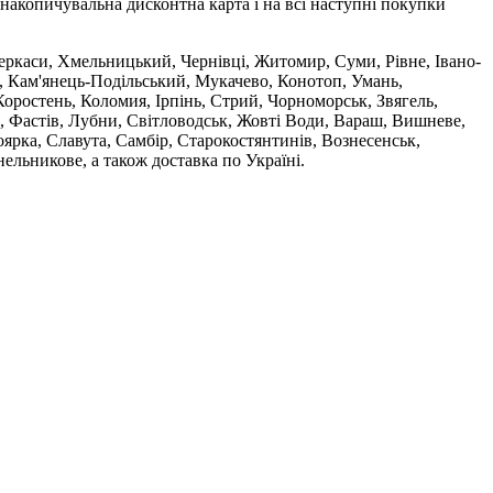
накопичувальна дисконтна карта і на всі наступні покупки
 Черкаси, Хмельницький, Чернівці, Житомир, Суми, Рівне, Івано-
, Кам'янець-Подільський, Мукачево, Конотоп, Умань,
оростень, Коломия, Ірпінь, Стрий, Чорноморськ, Звягель,
, Фастів, Лубни, Світловодськ, Жовті Води, Вараш, Вишневе,
ярка, Славута, Самбір, Старокостянтинів, Вознесенськ,
ельникове, а також доставка по Україні.