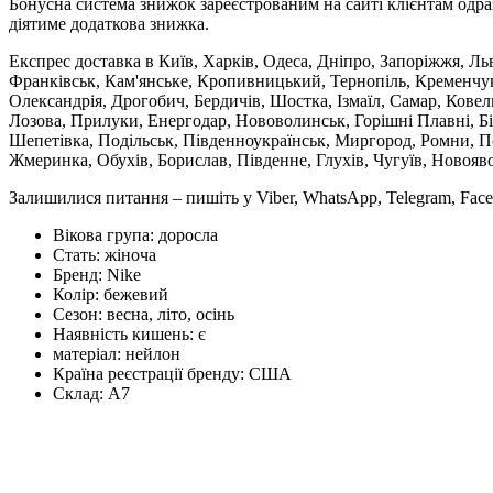
Бонусна система знижок зареєстрованим на сайті клієнтам одра
діятиме додаткова знижка.
Експрес доставка в Київ, Харків, Одеса, Дніпро, Запоріжжя, Ль
Франківськ, Кам'янське, Кропивницький, Тернопіль, Кременчук,
Олександрія, Дрогобич, Бердичів, Шостка, Ізмаїл, Самар, Кове
Лозова, Прилуки, Енергодар, Нововолинськ, Горішні Плавні, Б
Шепетівка, Подільськ, Південноукраїнськ, Миргород, Ромни, По
Жмеринка, Обухів, Борислав, Південне, Глухів, Чугуїв, Новояв
Залишилися питання – пишіть у Viber, WhatsApp, Telegram, Face
Вікова група:
доросла
Стать:
жіноча
Бренд:
Nike
Колір:
бежевий
Сезон:
весна, літо, осінь
Наявність кишень:
є
матеріал:
нейлон
Країна реєстрації бренду:
США
Склад:
А7