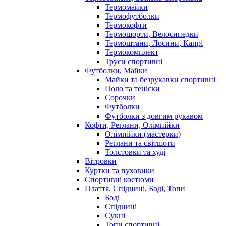
Термомайки
Термофутболки
Термокофти
Термошорти, Велосипедки
Термоштани, Лосини, Капрі
Термокомплект
Труси спортивні
Футболки, Майки
Майки та безрукавки спортивні
Поло та теніски
Сорочки
Футболки
Футболки з довгим рукавом
Кофти, Реглани, Олімпійки
Олімпійки (мастерки)
Реглани та світшоти
Толстовки та худі
Вітровки
Куртки та пуховики
Спортивні костюми
Плаття, Спідниці, Боді, Топи
Боді
Спідниці
Сукні
Топи спортивні