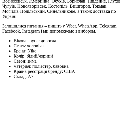
Вознесенськ, Жмеринка, Обухів, Борислав, Південне, Глухів,
Чугуїв, Новояворівськ, Костопіль, Вишгород, Токмак,
Могилів-Подільський, Синельникове, а також доставка по
Україні.
Залишилися питання – пишіть у Viber, WhatsApp, Telegram,
Facebook, Instagram і ми допоможемо з вибором.
Вікова група:
доросла
Стать:
чоловіча
Бренд:
Nike
Колір:
білий/чорний
Сезон:
зима
матеріал:
поліестер, бавовна
Країна реєстрації бренду:
США
Склад:
А7