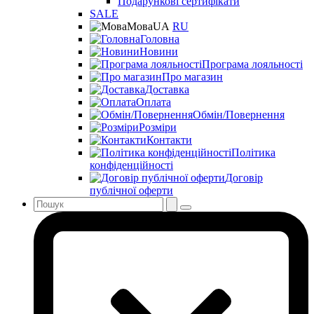
Подарункові сертифікати
SALE
Мова
UA
RU
Головна
Новини
Програма лояльності
Про магазин
Доставка
Оплата
Обмін/Повернення
Розміри
Контакти
Політика
конфіденційності
Договір
публічної оферти