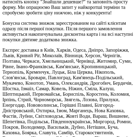
натисніть кнопку "Знайшли дешевше?" та заповніть просту
форму. Ми опрацюємо Ваш запит у найкоротші терміни та
спробуємо зробити ціну нижчою, ніж у конкурента!
Бонусна система знижок зареєстрованим на сайті клієнтам
одразу після першої покупки. Після першого замовлення
активується накопичувальна дисконтна карта і на всі наступні
покупки діятиме додаткова знижка.
Експрес доставка в Київ, Харків, Одеса, Дніпро, Запоріжжя,
Львів, Кривий Ріг, Миколаїв, Вінниця, Херсон, Чернігів,
Полтава, Черкаси, Хмельницький, Чернівці, Житомир, Суми,
Рівне, Івано-Франківськ, Кам'янське, Кропивницький,
Тернопіль, Кременчук, Луцьк, Біла Церква, Нікополь,
Слов'янськ, Бровари, Павлоград, Кам'янець-Подільський,
Мукачево, Конотоп, Умань, Олександрія, Дрогобич, Бердичів,
Шостка, Ізмаїл, Самар, Ковель, Ніжин, Сміла, Калуш,
Шептицький, Первомайськ, Бориспіль, Коростень, Коломия,
Ірпінь, Стрий, Чорноморськ, Звягель, Лозова, Прилуки,
Енергодар, Нововолинськ, Горішні Плавні, Білгород-
Дністровський, Охтирка, Ізюм, Марганець, Нова Каховка,
Фастів, Лубни, Світловодськ, Жовті Води, Вараш, Вишневе,
Шепетівка, Подільськ, Південноукраїнськ, Миргород, Ромни,
Покров, Володимир, Васильків, Дубно, Нетішин, Буча,
Каховка, Боярка, Славута, Самбір, Старокостянтинів,