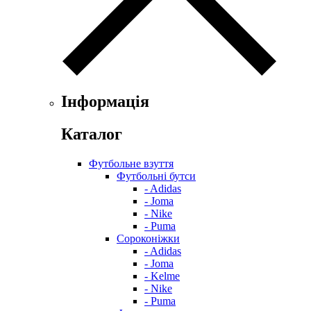
Інформація
Каталог
Футбольне взуття
Футбольні бутси
- Adidas
- Joma
- Nike
- Puma
Сороконіжки
- Adidas
- Joma
- Kelme
- Nike
- Puma