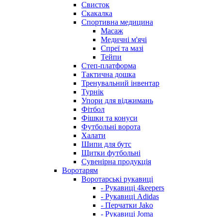
Свисток
Скакалка
Спортивна медицина
Масаж
Медичні м'ячі
Спреї та мазі
Тейпи
Степ-платформа
Тактична дошка
Тренувальний інвентар
Турнік
Упори для віджимань
Фітбол
Фішки та конуси
Футбольні ворота
Халати
Шипи для бутс
Щитки футбольні
Сувенірна продукція
Воротарям
Воротарські рукавиці
- Рукавиці 4keepers
- Рукавиці Adidas
- Перчатки Jako
- Рукавиці Joma