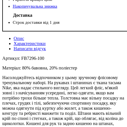
Накопичувальна знижка
Доставка
Строк доставки від 1 дня
Опис
Характеристики
Написати відгук
Артикул: FB7296-100
Матеріал: 80% бавовна, 20% поліестер
Насолоджуйтесь відпочинком у цьому зручному флісовому
тренувальному наборі. На рукавах і штанинах є ткана тасьма
Nike, яка надає стильного вигляду. Цей легкий фліс, м'який
зовні і з начісуванням усередині, легко одягати, якщо вам
потрібно трохи більше тепла. Толстовка має вільну посадку на
плечах, грудях і тілі, забезпечуючи спортивну посадку, яку
можна одягнути під куртку або жилет, а також кишеню-
кенгуру та ребристі манжети та поділ. Штани мають вільний
крій по спині і стегнах, а також крій, що облягає, від коліна до
щиколотки. Кишені для рук та задню кишеню на штанах,