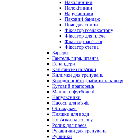
Наколінники
Налокітники
Нарукавники
Паховий бандаж
Пояс для спини
Фіксатор гомілкостопу
Фіксатор для плеча
Фіксатор запʼястя
Фіксатор стегна
Бар'єри
Гантеля, гиря, штанга
Еспандери
Капітанські пов'язки
Килимки для тренувань
Координаційні драбини та кільця
Кутовий прапорець
Манішки футбольні
Напульсники
Насоси для м'ячів
Обтяжувачі
Пляшки для води
Пов'язки на голову
Ролик для преса
Рукавички для тренувань
Рушники