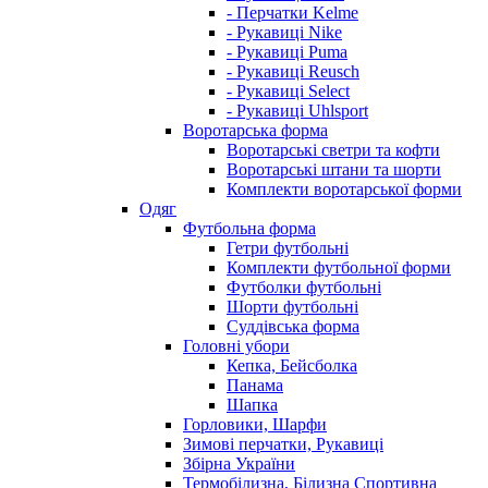
- Перчатки Kelme
- Рукавиці Nike
- Рукавиці Puma
- Рукавиці Reusch
- Рукавиці Select
- Рукавиці Uhlsport
Воротарська форма
Воротарські светри та кофти
Воротарські штани та шорти
Комплекти воротарської форми
Одяг
Футбольна форма
Гетри футбольні
Комплекти футбольної форми
Футболки футбольні
Шорти футбольні
Суддівська форма
Головні убори
Кепка, Бейсболка
Панама
Шапка
Горловики, Шарфи
Зимові перчатки, Рукавиці
Збірна України
Термобілизна, Білизна Спортивна