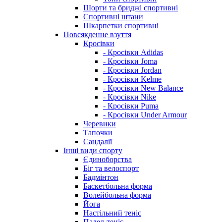
Шорти та бриджі спортивні
Спортивні штани
Шкарпетки спортивні
Повсякденне взуття
Кросівки
- Кросівки Adidas
- Кросівки Joma
- Кросівки Jordan
- Кросівки Kelme
- Кросівки New Balance
- Кросівки Nike
- Кросівки Puma
- Кросівки Under Armour
Черевики
Тапочки
Сандалії
Інші види спорту
Єдиноборства
Біг та велоспорт
Бадмінтон
Баскетбольна форма
Волейбольна форма
Йога
Настільний теніс
Падел-теніс