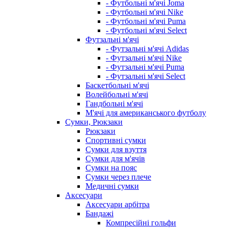
- Футбольні м'ячі Joma
- Футбольні м'ячі Nike
- Футбольні м'ячі Puma
- Футбольні м'ячі Select
Футзальні м'ячі
- Футзальні м'ячі Adidas
- Футзальні м'ячі Nike
- Футзальні м'ячі Puma
- Футзальні м'ячі Select
Баскетбольні м'ячі
Волейбольні м'ячі
Гандбольні м'ячі
М'ячі для американського футболу
Сумки, Рюкзаки
Рюкзаки
Спортивні сумки
Сумки для взуття
Сумки для м'ячів
Сумки на пояс
Сумки через плече
Медичні сумки
Аксесуари
Аксесуари арбітра
Бандажі
Компресійні гольфи