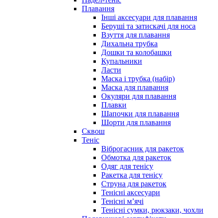
Плавання
Інші аксесуари для плавання
Беруші та затискачі для носа
Взуття для плавання
Дихальна трубка
Дошки та колобашки
Купальники
Ласти
Маска і трубка (набір)
Маска для плавання
Окуляри для плавання
Плавки
Шапочки для плавання
Шорти для плавання
Сквош
Теніс
Віброгасник для ракеток
Обмотка для ракеток
Одяг для тенісу
Ракетка для тенісу
Струна для ракеток
Тенісні аксесуари
Тенісні мʼячі
Тенісні сумки, рюкзаки, чохли