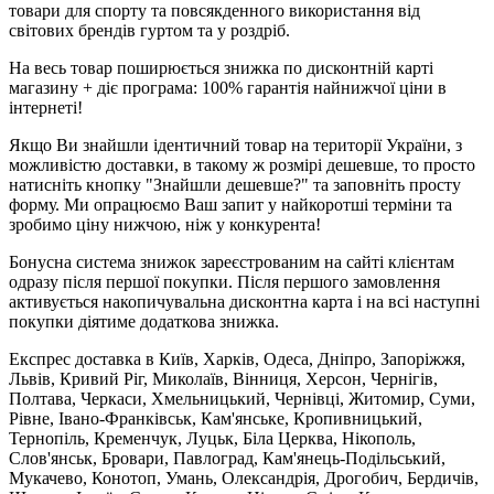
товари для спорту та повсякденного використання від
світових брендів гуртом та у роздріб.
На весь товар поширюється знижка по дисконтній карті
магазину + діє програма: 100% гарантія найнижчої ціни в
інтернеті!
Якщо Ви знайшли ідентичний товар на території України, з
можливістю доставки, в такому ж розмірі дешевше, то просто
натисніть кнопку "Знайшли дешевше?" та заповніть просту
форму. Ми опрацюємо Ваш запит у найкоротші терміни та
зробимо ціну нижчою, ніж у конкурента!
Бонусна система знижок зареєстрованим на сайті клієнтам
одразу після першої покупки. Після першого замовлення
активується накопичувальна дисконтна карта і на всі наступні
покупки діятиме додаткова знижка.
Експрес доставка в Київ, Харків, Одеса, Дніпро, Запоріжжя,
Львів, Кривий Ріг, Миколаїв, Вінниця, Херсон, Чернігів,
Полтава, Черкаси, Хмельницький, Чернівці, Житомир, Суми,
Рівне, Івано-Франківськ, Кам'янське, Кропивницький,
Тернопіль, Кременчук, Луцьк, Біла Церква, Нікополь,
Слов'янськ, Бровари, Павлоград, Кам'янець-Подільський,
Мукачево, Конотоп, Умань, Олександрія, Дрогобич, Бердичів,