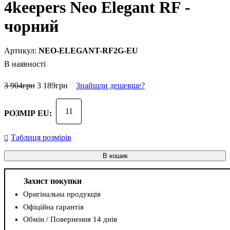
4keepers Neo Elegant RF -
чорний
NEO-ELEGANT-RF2G-EU
В наявності
3 904
грн
3 189
грн
Знайшли дешевше?
11
РОЗМІР EU:
Таблиця розмірів
В кошик
Захист покупки
Оригінальна продукція
Офіційна гарантія
Обмін / Повернення 14 днів