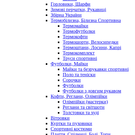
Горловики, Шарфи
Зимові перчатки, Рукавиці
Збірна України
Термобілизна, Білизна Спортивна
Термомайки
Термофутболки
Термокофти
Термошорти, Велосипедки
Термоштани, Лосини, Капрі
Термокомплект
Труси спортивні
Футболки, Майки
Майки та безрукавки спортивні
Поло та теніски
Сорочки
Футболки
Футболки з довгим рукавом
Кофти, Реглани, Олімпійки
Олімпійки (мастерки)
Реглани та світшоти
Толстовки та худі
Вітровки
Куртки та пуховики
Спортивні костюми
Плаття, Спідниці, Боді, Топи