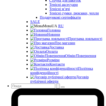
Струна для ракеток
Тенісні аксесуари
Тенісні мʼячі
Тенісні сумки, рюкзаки, чохли
Подарункові сертифікати
SALE
Мова
UA
RU
Головна
Новини
Програма лояльності
Про магазин
Доставка
Оплата
Обмін/Повернення
Розміри
Контакти
Політика
конфіденційності
Договір
публічної оферти