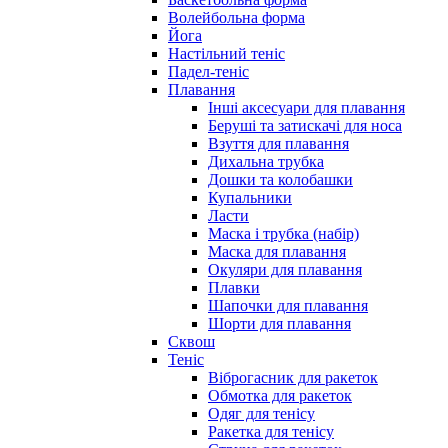
Волейбольна форма
Йога
Настільний теніс
Падел-теніс
Плавання
Інші аксесуари для плавання
Беруші та затискачі для носа
Взуття для плавання
Дихальна трубка
Дошки та колобашки
Купальники
Ласти
Маска і трубка (набір)
Маска для плавання
Окуляри для плавання
Плавки
Шапочки для плавання
Шорти для плавання
Сквош
Теніс
Віброгасник для ракеток
Обмотка для ракеток
Одяг для тенісу
Ракетка для тенісу