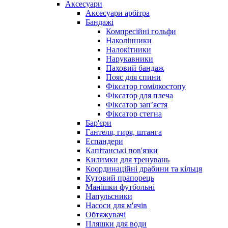
Аксесуари
Аксесуари арбітра
Бандажі
Компресійні гольфи
Наколінники
Налокітники
Нарукавники
Паховий бандаж
Пояс для спини
Фіксатор гомілкостопу
Фіксатор для плеча
Фіксатор запʼястя
Фіксатор стегна
Бар'єри
Гантеля, гиря, штанга
Еспандери
Капітанські пов'язки
Килимки для тренувань
Координаційні драбини та кільця
Кутовий прапорець
Манішки футбольні
Напульсники
Насоси для м'ячів
Обтяжувачі
Пляшки для води