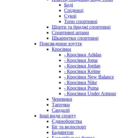
Боді
Спідниці
Сукні
Топи спортивні
Шорти та бриджі спортивні
Спортивні штани
Шкарпетки спортивні
Повсякденне взуття
Кросівки
- Кросівки Adidas
- Кросівки Joma
- Кросівки Jordan
- Кросівки Kelme
- Кросівки New Balance
- Кросівки Nike
- Кросівки Puma
- Кросівки Under Armour
Черевики
Тапочки
Сандалії
Інші види спорту
Єдиноборства
Біг та велоспорт
Бадмінтон
Баскетбольна форма