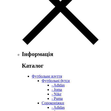
Інформація
Каталог
Футбольне взуття
Футбольні бутси
- Adidas
- Joma
- Nike
- Puma
Сороконіжки
- Adidas