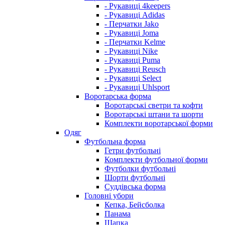
- Рукавиці 4keepers
- Рукавиці Adidas
- Перчатки Jako
- Рукавиці Joma
- Перчатки Kelme
- Рукавиці Nike
- Рукавиці Puma
- Рукавиці Reusch
- Рукавиці Select
- Рукавиці Uhlsport
Воротарська форма
Воротарські светри та кофти
Воротарські штани та шорти
Комплекти воротарської форми
Одяг
Футбольна форма
Гетри футбольні
Комплекти футбольної форми
Футболки футбольні
Шорти футбольні
Суддівська форма
Головні убори
Кепка, Бейсболка
Панама
Шапка