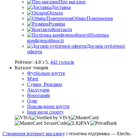
Про магазин
Доставка
Оплата
Обмін/Повернення
Розміри
Контакти
Політика
конфіденційності
Договір публічної
оферти
Рейтинг:
4.8
з
5
,
442
голосів
Каталог товарів
Футбольне взуття
М'ячі
Сумки, Рюкзаки
Аксесуари
Воротарям
Одяг
Повсякденне взуття
Інші види спорту
Створення інтернет магазину
і технічна підтримка —
Etechs
.