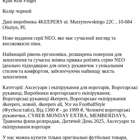
Крій Roll Finger
Колір чорний
Дані виробника 4KEEPERS ul. Murzynowskiego 22C , 10-684
Olsztyn, PL
Нове видання серії NEO, яке має сучасний вигляд та
високоякісні піни.
Найвищий рівень ергономіки, розширена поверхня для
захоплення та сучасна знімна пряжка роблять серію NEO
ідеально підходящою для опису рукавичок з унікальним
стилем та комфортом, забезпечуючи найвищу якість
захоплення.
Категорії: Аксесуари і екіпірування для воротарів, Воротарські
рукавиці, Виробники воротарського екіпірування,
Воротарські рукавиці 4keepers, Воротарське екіпірування
4keepers, новий, 4keepers all, Усе на FootballStyle
(Футболстайл), Від 1300 ₴ - до 1999 ₴, Чоловічі воротарські
рукавички, CYBER MONDAY EXTRA, MEMBERDAYS,
Травнева флеш-розпродаж, Дитячий День 2025, Аксесуари та
екіпірування воротаря
У нас можна купити тільки оригінальні футбольні товари,