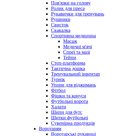
Пов'язки на голову
Ролик для преса
Рукавички для тренувань
Рушники
Свисток
Скакалка
Спортивна медицина
Масаж
Медичні м'ячі
Спреї та мазі
Тейпи
Степ-платформа
Тактична дошка
Тренувальний інвентар
Турнік
Упори для віджимань
Фітбол
Фішки та конуси
Футбольні ворота
Халати
Шипи для бутс
Щитки футбольні
Сувенірна продукція
Воротарям
Воротарські рукавиці