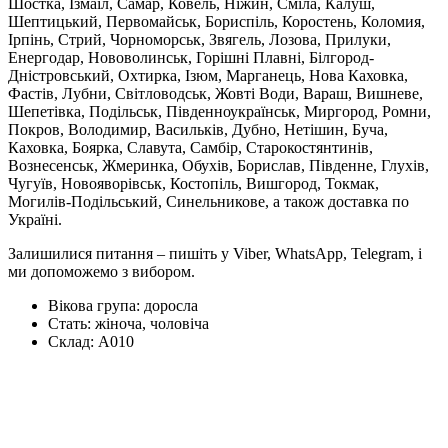
Шостка, Ізмаїл, Самар, Ковель, Ніжин, Сміла, Калуш,
Шептицький, Первомайськ, Бориспіль, Коростень, Коломия,
Ірпінь, Стрий, Чорноморськ, Звягель, Лозова, Прилуки,
Енергодар, Нововолинськ, Горішні Плавні, Білгород-
Дністровський, Охтирка, Ізюм, Марганець, Нова Каховка,
Фастів, Лубни, Світловодськ, Жовті Води, Вараш, Вишневе,
Шепетівка, Подільськ, Південноукраїнськ, Миргород, Ромни,
Покров, Володимир, Васильків, Дубно, Нетішин, Буча,
Каховка, Боярка, Славута, Самбір, Старокостянтинів,
Вознесенськ, Жмеринка, Обухів, Борислав, Південне, Глухів,
Чугуїв, Новояворівськ, Костопіль, Вишгород, Токмак,
Могилів-Подільський, Синельникове, а також доставка по
Україні.
Залишилися питання – пишіть у Viber, WhatsApp, Telegram, і
ми допоможемо з вибором.
Вікова група:
доросла
Стать:
жіноча, чоловіча
Склад:
А010