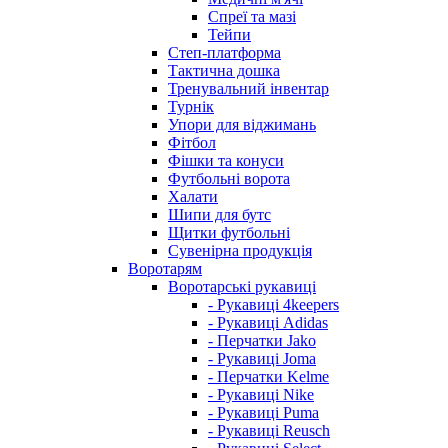
Спреї та мазі
Тейпи
Степ-платформа
Тактична дошка
Тренувальний інвентар
Турнік
Упори для віджимань
Фітбол
Фішки та конуси
Футбольні ворота
Халати
Шипи для бутс
Щитки футбольні
Сувенірна продукція
Воротарям
Воротарські рукавиці
- Рукавиці 4keepers
- Рукавиці Adidas
- Перчатки Jako
- Рукавиці Joma
- Перчатки Kelme
- Рукавиці Nike
- Рукавиці Puma
- Рукавиці Reusch