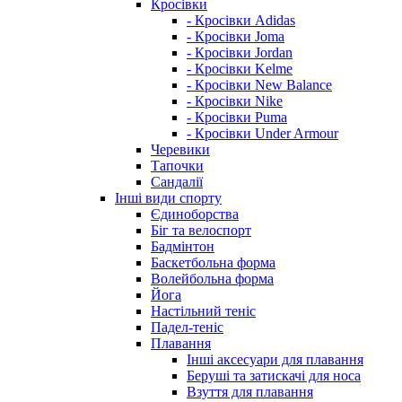
Кросівки
- Кросівки Adidas
- Кросівки Joma
- Кросівки Jordan
- Кросівки Kelme
- Кросівки New Balance
- Кросівки Nike
- Кросівки Puma
- Кросівки Under Armour
Черевики
Тапочки
Сандалії
Інші види спорту
Єдиноборства
Біг та велоспорт
Бадмінтон
Баскетбольна форма
Волейбольна форма
Йога
Настільний теніс
Падел-теніс
Плавання
Інші аксесуари для плавання
Беруші та затискачі для носа
Взуття для плавання