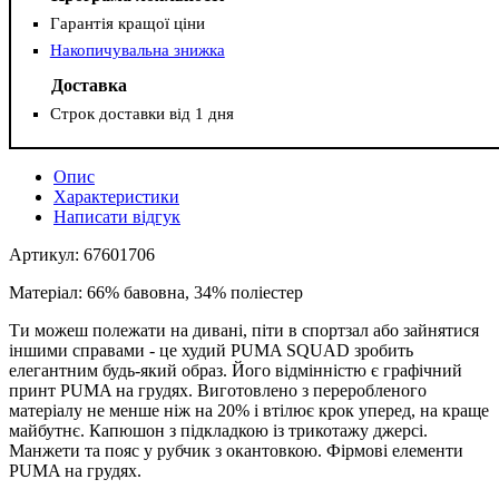
Гарантія кращої ціни
Накопичувальна знижка
Доставка
Строк доставки від 1 дня
Опис
Характеристики
Написати відгук
Артикул: 67601706
Матеріал: 66% бавовна, 34% поліестер
Ти можеш полежати на дивані, піти в спортзал або зайнятися
іншими справами - це худий PUMA SQUAD зробить
елегантним будь-який образ. Його відмінністю є графічний
принт PUMA на грудях. Виготовлено з переробленого
матеріалу не менше ніж на 20% і втілює крок уперед, на краще
майбутнє. Капюшон з підкладкою із трикотажу джерсі.
Манжети та пояс у рубчик з окантовкою. Фірмові елементи
PUMA на грудях.