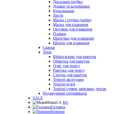
Дихальна трубка
Дошки та колобашки
Купальники
Ласти
Маска і трубка (набір)
Маска для плавання
Окуляри для плавання
Плавки
Шапочки для плавання
Шорти для плавання
Сквош
Теніс
Віброгасник для ракеток
Обмотка для ракеток
Одяг для тенісу
Ракетка для тенісу
Струна для ракеток
Тенісні аксесуари
Тенісні мʼячі
Тенісні сумки, рюкзаки, чохли
Подарункові сертифікати
SALE
Мова
UA
RU
Головна
Новини