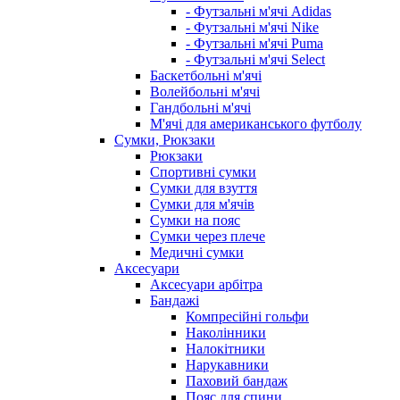
- Футзальні м'ячі Adidas
- Футзальні м'ячі Nike
- Футзальні м'ячі Puma
- Футзальні м'ячі Select
Баскетбольні м'ячі
Волейбольні м'ячі
Гандбольні м'ячі
М'ячі для американського футболу
Сумки, Рюкзаки
Рюкзаки
Спортивні сумки
Сумки для взуття
Сумки для м'ячів
Сумки на пояс
Сумки через плече
Медичні сумки
Аксесуари
Аксесуари арбітра
Бандажі
Компресійні гольфи
Наколінники
Налокітники
Нарукавники
Паховий бандаж
Пояс для спини