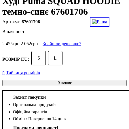
Худі Puma SQUAD HOODIE
темно-синє 67601706
67601706
В наявності
2 455
грн
2 052
грн
Знайшли дешевше?
S
L
РОЗМІР EU:
Таблиця розмірів
В кошик
Захист покупки
Оригінальна продукція
Офіційна гарантія
Обмін / Повернення 14 днів
Програма лояльності