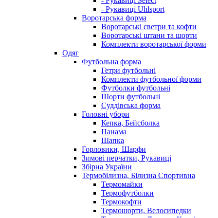
- Рукавиці Select
- Рукавиці Uhlsport
Воротарська форма
Воротарські светри та кофти
Воротарські штани та шорти
Комплекти воротарської форми
Одяг
Футбольна форма
Гетри футбольні
Комплекти футбольної форми
Футболки футбольні
Шорти футбольні
Суддівська форма
Головні убори
Кепка, Бейсболка
Панама
Шапка
Горловики, Шарфи
Зимові перчатки, Рукавиці
Збірна України
Термобілизна, Білизна Спортивна
Термомайки
Термофутболки
Термокофти
Термошорти, Велосипедки