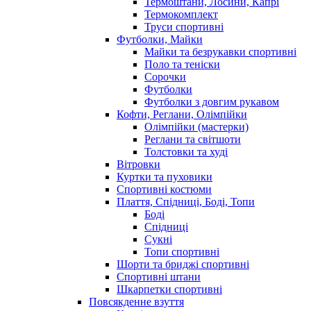
Термоштани, Лосини, Капрі
Термокомплект
Труси спортивні
Футболки, Майки
Майки та безрукавки спортивні
Поло та теніски
Сорочки
Футболки
Футболки з довгим рукавом
Кофти, Реглани, Олімпійки
Олімпійки (мастерки)
Реглани та світшоти
Толстовки та худі
Вітровки
Куртки та пуховики
Спортивні костюми
Плаття, Спідниці, Боді, Топи
Боді
Спідниці
Сукні
Топи спортивні
Шорти та бриджі спортивні
Спортивні штани
Шкарпетки спортивні
Повсякденне взуття