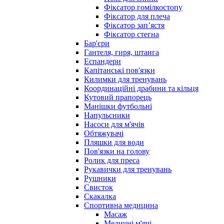
Фіксатор гомілкостопу
Фіксатор для плеча
Фіксатор запʼястя
Фіксатор стегна
Бар'єри
Гантеля, гиря, штанга
Еспандери
Капітанські пов'язки
Килимки для тренувань
Координаційні драбини та кільця
Кутовий прапорець
Манішки футбольні
Напульсники
Насоси для м'ячів
Обтяжувачі
Пляшки для води
Пов'язки на голову
Ролик для преса
Рукавички для тренувань
Рушники
Свисток
Скакалка
Спортивна медицина
Масаж
Медичні м'ячі