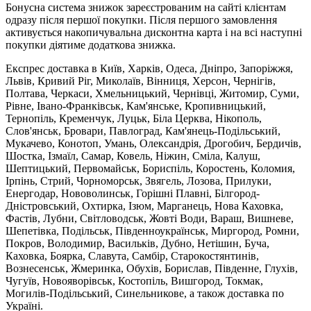
Бонусна система знижок зареєстрованим на сайті клієнтам
одразу після першої покупки. Після першого замовлення
активується накопичувальна дисконтна карта і на всі наступні
покупки діятиме додаткова знижка.
Експрес доставка в Київ, Харків, Одеса, Дніпро, Запоріжжя,
Львів, Кривий Ріг, Миколаїв, Вінниця, Херсон, Чернігів,
Полтава, Черкаси, Хмельницький, Чернівці, Житомир, Суми,
Рівне, Івано-Франківськ, Кам'янське, Кропивницький,
Тернопіль, Кременчук, Луцьк, Біла Церква, Нікополь,
Слов'янськ, Бровари, Павлоград, Кам'янець-Подільський,
Мукачево, Конотоп, Умань, Олександрія, Дрогобич, Бердичів,
Шостка, Ізмаїл, Самар, Ковель, Ніжин, Сміла, Калуш,
Шептицький, Первомайськ, Бориспіль, Коростень, Коломия,
Ірпінь, Стрий, Чорноморськ, Звягель, Лозова, Прилуки,
Енергодар, Нововолинськ, Горішні Плавні, Білгород-
Дністровський, Охтирка, Ізюм, Марганець, Нова Каховка,
Фастів, Лубни, Світловодськ, Жовті Води, Вараш, Вишневе,
Шепетівка, Подільськ, Південноукраїнськ, Миргород, Ромни,
Покров, Володимир, Васильків, Дубно, Нетішин, Буча,
Каховка, Боярка, Славута, Самбір, Старокостянтинів,
Вознесенськ, Жмеринка, Обухів, Борислав, Південне, Глухів,
Чугуїв, Новояворівськ, Костопіль, Вишгород, Токмак,
Могилів-Подільський, Синельникове, а також доставка по
Україні.