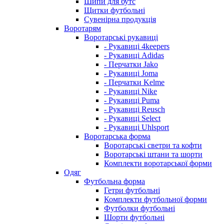
Шипи для бутс
Щитки футбольні
Сувенірна продукція
Воротарям
Воротарські рукавиці
- Рукавиці 4keepers
- Рукавиці Adidas
- Перчатки Jako
- Рукавиці Joma
- Перчатки Kelme
- Рукавиці Nike
- Рукавиці Puma
- Рукавиці Reusch
- Рукавиці Select
- Рукавиці Uhlsport
Воротарська форма
Воротарські светри та кофти
Воротарські штани та шорти
Комплекти воротарської форми
Одяг
Футбольна форма
Гетри футбольні
Комплекти футбольної форми
Футболки футбольні
Шорти футбольні