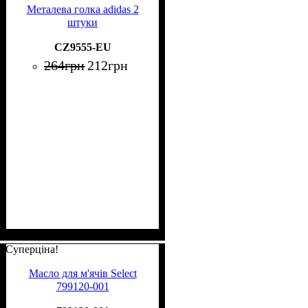
Металева голка adidas 2
штуки
CZ9555-EU
264
грн
212
грн
Суперціна!
Масло для м'ячів Select
799120-001