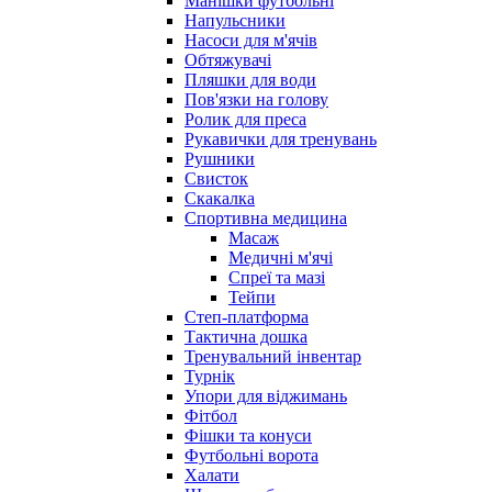
Манішки футбольні
Напульсники
Насоси для м'ячів
Обтяжувачі
Пляшки для води
Пов'язки на голову
Ролик для преса
Рукавички для тренувань
Рушники
Свисток
Скакалка
Спортивна медицина
Масаж
Медичні м'ячі
Спреї та мазі
Тейпи
Степ-платформа
Тактична дошка
Тренувальний інвентар
Турнік
Упори для віджимань
Фітбол
Фішки та конуси
Футбольні ворота
Халати