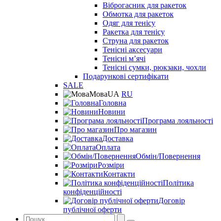
Віброгасник для ракеток
Обмотка для ракеток
Одяг для тенісу
Ракетка для тенісу
Струна для ракеток
Тенісні аксесуари
Тенісні мʼячі
Тенісні сумки, рюкзаки, чохли
Подарункові сертифікати
SALE
Мова
UA
RU
Головна
Новини
Програма лояльності
Про магазин
Доставка
Оплата
Обмін/Повернення
Розміри
Контакти
Політика
конфіденційності
Договір
публічної оферти