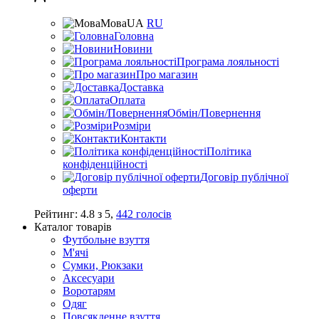
Мова
UA
RU
Головна
Новини
Програма лояльності
Про магазин
Доставка
Оплата
Обмін/Повернення
Розміри
Контакти
Політика
конфіденційності
Договір публічної
оферти
Рейтинг:
4.8
з
5
,
442
голосів
Каталог товарів
Футбольне взуття
М'ячі
Сумки, Рюкзаки
Аксесуари
Воротарям
Одяг
Повсякденне взуття