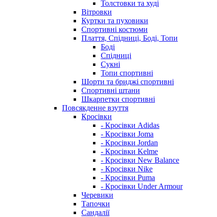
Толстовки та худі
Вітровки
Куртки та пуховики
Спортивні костюми
Плаття, Спідниці, Боді, Топи
Боді
Спідниці
Сукні
Топи спортивні
Шорти та бриджі спортивні
Спортивні штани
Шкарпетки спортивні
Повсякденне взуття
Кросівки
- Кросівки Adidas
- Кросівки Joma
- Кросівки Jordan
- Кросівки Kelme
- Кросівки New Balance
- Кросівки Nike
- Кросівки Puma
- Кросівки Under Armour
Черевики
Тапочки
Сандалії