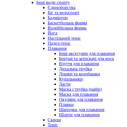
Інші види спорту
Єдиноборства
Біг та велоспорт
Бадмінтон
Баскетбольна форма
Волейбольна форма
Йога
Настільний теніс
Падел-теніс
Плавання
Інші аксесуари для плавання
Беруші та затискачі для носа
Взуття для плавання
Дихальна трубка
Дошки та колобашки
Купальники
Ласти
Маска і трубка (набір)
Маска для плавання
Окуляри для плавання
Плавки
Шапочки для плавання
Шорти для плавання
Сквош
Теніс