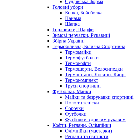
Суддівська форма
Головні убори
Кепка, Бейсболка
Панама
Шапка
Горловики, Шарфи
Зимові перчатки, Рукавиці
Збірна України
Термобілизна, Білизна Спортивна
Термомайки
Термофутболки
Термокофти
Термошорти, Велосипедки
Термоштани, Лосини, Капрі
Термокомплект
Труси спортивні
Футболки, Майки
Майки та безрукавки спортивні
Поло та теніски
Сорочки
Футболки
Футболки з довгим рукавом
Кофти, Реглани, Олімпійки
Олімпійки (мастерки)
Реглани та світшоти