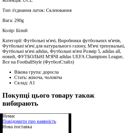
Колекція: UCL
Тип з'єднання латок: Склеювання
Вага: 290g
Колір: Білий
Категорії: Футбольні м'ячі, Виробники футбольних м'ячів,
Футбольні м'ячі для натурального газону, М'ячі тренувальні,
Футбольні м'ячі adidas, Футбольні м'ячі Розмір 5, adidas all,
новий, ФУТБОЛЬНІ М'ЯЧІ adidas UEFA Champions League,
Все на FootballStyle (ФутболСтайл)
Вікова група:
доросла
Стать:
жіноча, чоловіча
Склад:
А1
Покупці цього товару також
вибирають
Немає
Повідомити про наявність
Нова поставка