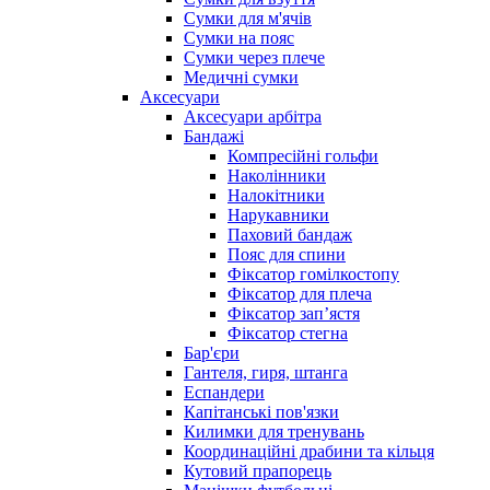
Сумки для м'ячів
Сумки на пояс
Сумки через плече
Медичні сумки
Аксесуари
Аксесуари арбітра
Бандажі
Компресійні гольфи
Наколінники
Налокітники
Нарукавники
Паховий бандаж
Пояс для спини
Фіксатор гомілкостопу
Фіксатор для плеча
Фіксатор запʼястя
Фіксатор стегна
Бар'єри
Гантеля, гиря, штанга
Еспандери
Капітанські пов'язки
Килимки для тренувань
Координаційні драбини та кільця
Кутовий прапорець