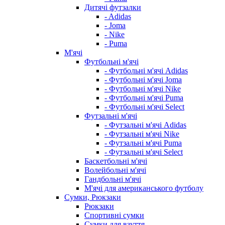
Дитячі футзалки
- Adidas
- Joma
- Nike
- Puma
М'ячі
Футбольні м'ячі
- Футбольні м'ячі Adidas
- Футбольні м'ячі Joma
- Футбольні м'ячі Nike
- Футбольні м'ячі Puma
- Футбольні м'ячі Select
Футзальні м'ячі
- Футзальні м'ячі Adidas
- Футзальні м'ячі Nike
- Футзальні м'ячі Puma
- Футзальні м'ячі Select
Баскетбольні м'ячі
Волейбольні м'ячі
Гандбольні м'ячі
М'ячі для американського футболу
Сумки, Рюкзаки
Рюкзаки
Спортивні сумки
Сумки для взуття