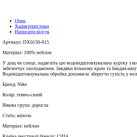
Опис
Характеристики
Написати відгук
Артикул: DX0150-015
Матеріал: 100% нейлон
У дощ чи сонце, надягніть цю водовідштовхувальну куртку з ко
забезпечує охолодження. Завдяки вільному крою та банджі-шнура
Водовідштовхувальна обробка допомагає зберегти сухість у воло
Бренд: Nike
Колір: темно-синій
Вікова група: доросла
Стать: жіноча
Матеріал: нейлон
Країна реєстрації бренду: США