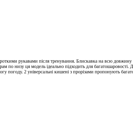
роткими рукавами після тренування. Блискавка на всю довжину до
м по низу ця модель ідеально підходить для багатошаровості. Ди
гу погоду. 2 універсальні кишені з прорізами пропонують багато