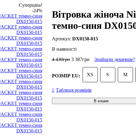
Суперціна!
-24%
Вітровка жіноча 
темно-синя DX0150
DX0150-015
В наявності
4 430
грн
3 387
грн
Знайшли дешевше?
XS
S
M
РОЗМІР EU:
Таблиця розмірів
В кошик