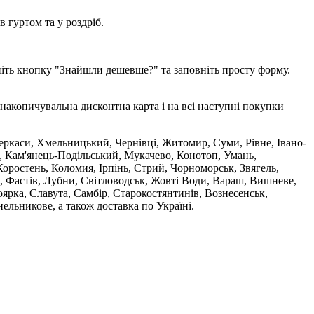
 гуртом та у роздріб.
ніть кнопку "Знайшли дешевше?" та заповніть просту форму.
накопичувальна дисконтна карта і на всі наступні покупки
 Черкаси, Хмельницький, Чернівці, Житомир, Суми, Рівне, Івано-
, Кам'янець-Подільський, Мукачево, Конотоп, Умань,
оростень, Коломия, Ірпінь, Стрий, Чорноморськ, Звягель,
, Фастів, Лубни, Світловодськ, Жовті Води, Вараш, Вишневе,
ярка, Славута, Самбір, Старокостянтинів, Вознесенськ,
ельникове, а також доставка по Україні.