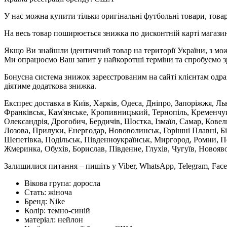
У нас можна купити тільки оригінальні футбольні товари, товар
На весь товар поширюється знижка по дисконтній карті магазину
Якщо Ви знайшли ідентичний товар на території України, з мож
Ми опрацюємо Ваш запит у найкоротші терміни та спробуємо з
Бонусна система знижок зареєстрованим на сайті клієнтам одра
діятиме додаткова знижка.
Експрес доставка в Київ, Харків, Одеса, Дніпро, Запоріжжя, Ль
Франківськ, Кам'янське, Кропивницький, Тернопіль, Кременчук,
Олександрія, Дрогобич, Бердичів, Шостка, Ізмаїл, Самар, Кове
Лозова, Прилуки, Енергодар, Нововолинськ, Горішні Плавні, Б
Шепетівка, Подільськ, Південноукраїнськ, Миргород, Ромни, По
Жмеринка, Обухів, Борислав, Південне, Глухів, Чугуїв, Новояв
Залишилися питання – пишіть у Viber, WhatsApp, Telegram, Face
Вікова група:
доросла
Стать:
жіноча
Бренд:
Nike
Колір:
темно-синій
матеріал:
нейлон