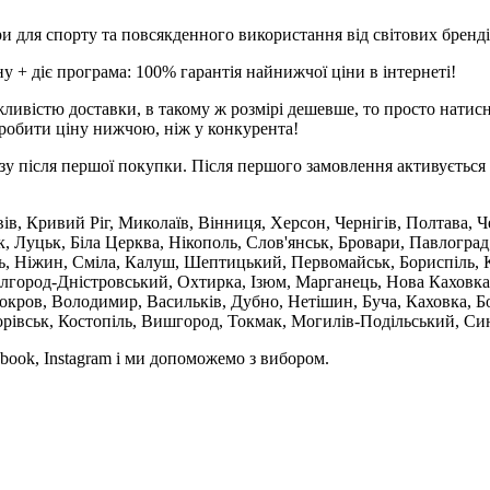
и для спорту та повсякденного використання від світових брендів
 + діє програма: 100% гарантія найнижчої ціни в інтернеті!
ливістю доставки, в такому ж розмірі дешевше, то просто натис
робити ціну нижчою, ніж у конкурента!
зу після першої покупки. Після першого замовлення активується 
вів, Кривий Ріг, Миколаїв, Вінниця, Херсон, Чернігів, Полтава,
 Луцьк, Біла Церква, Нікополь, Слов'янськ, Бровари, Павлоград
ль, Ніжин, Сміла, Калуш, Шептицький, Первомайськ, Бориспіль, К
ілгород-Дністровський, Охтирка, Ізюм, Марганець, Нова Каховка
кров, Володимир, Васильків, Дубно, Нетішин, Буча, Каховка, Бо
орівськ, Костопіль, Вишгород, Токмак, Могилів-Подільський, Син
book, Instagram і ми допоможемо з вибором.