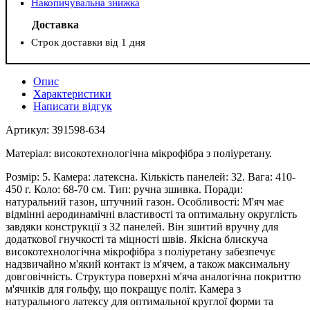
Накопичувальна знижка
Доставка
Строк доставки від 1 дня
Опис
Характеристики
Написати відгук
Артикул: 391598-634
Матеріал: високотехнологічна мікрофібра з поліуретану.
Розмір: 5. Камера: латексна. Кількість панелей: 32. Вага: 410-
450 г. Коло: 68-70 см. Тип: ручна зшивка. Поради:
натуральний газон, штучний газон. Особливості: М'яч має
відмінні аеродинамічні властивості та оптимальну округлість
завдяки конструкції з 32 панелей. Він зшитий вручну для
додаткової гнучкості та міцності швів. Якісна блискуча
високотехнологічна мікрофібра з поліуретану забезпечує
надзвичайно м'який контакт із м'ячем, а також максимальну
довговічність. Структура поверхні м'яча аналогічна покриттю
м'ячиків для гольфу, що покращує політ. Камера з
натурального латексу для оптимальної круглої форми та