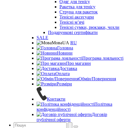
Одяг для тенісу
Ракетка для тенісу
Струна для ракеток
Тенісні аксесуари
Тенісні мʼячі
Тенісні сумки, рюкзаки, чохли
Подарункові сертифікати
SALE
Мова
UA
RU
Головна
Новини
Програма лояльності
Про магазин
Доставка
Оплата
Обмін/Повернення
Розміри
Контакти
Політика
конфіденційності
Договір
публічної оферти