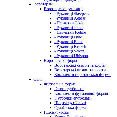
Воротарям
Воротарські рукавиці
- Рукавиці 4keepers
- Рукавиці Adidas
- Перчатки Jako
- Рукавиці Joma
- Перчатки Kelme
- Рукавиці Nike
- Рукавиці Puma
- Рукавиці Reusch
- Рукавиці Select
- Рукавиці Uhlsport
Воротарська форма
Воротарські светри та кофти
Воротарські штани та шорти
Комплекти воротарської форми
Одяг
Футбольна форма
Гетри футбольні
Комплекти футбольної форми
Футболки футбольні
Шорти футбольні
Суддівська форма
Головні убори
Кепка, Бейсболка