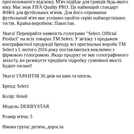
прогнозованого відскоку. М'яч підійде для гравців будь-якого
віку. Має знак FIFA Quality PRO. Це найвищий стандарт
ФІФА для футбольних м'ячів. Для його отримання
футбольний м'яч має успішно пройти серію найжорсткіших
тестів. Країна-виробник: Пакистан.
Увага! Перевіряйте наявність голограми "Select. Official
Product" на всіх товарах ТМ Select. У зв'язку з продажем
контрафактної продукції бренду, всі оригінальні вироби ТМ
Select з 1 лютого 2016 року поставляються виключно з
фірмовою голограмою. Якщо продукт не має голографічного
захисту, ви ризикуєте придбати підробку сумнівної якості.
Будьте пильні!
Увага! ГАРАНТІЯ 30 днів на шви та ніпель.
Бренд: Select
Колір: білий
Модель: DERBYSTAR
Розмір м'яча: 5
Вікова група: дитяча, доросла