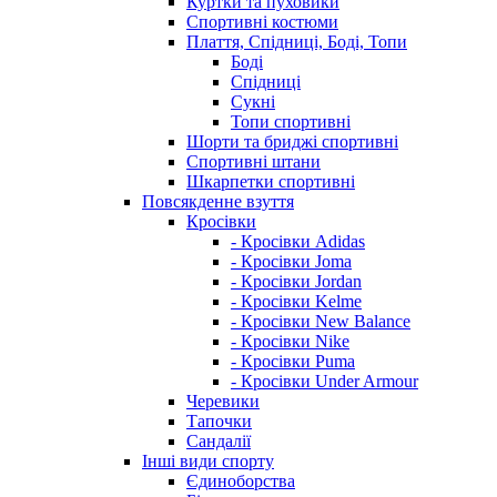
Куртки та пуховики
Спортивні костюми
Плаття, Спідниці, Боді, Топи
Боді
Спідниці
Сукні
Топи спортивні
Шорти та бриджі спортивні
Спортивні штани
Шкарпетки спортивні
Повсякденне взуття
Кросівки
- Кросівки Adidas
- Кросівки Joma
- Кросівки Jordan
- Кросівки Kelme
- Кросівки New Balance
- Кросівки Nike
- Кросівки Puma
- Кросівки Under Armour
Черевики
Тапочки
Сандалії
Інші види спорту
Єдиноборства