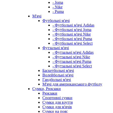
- Joma
- Nike
- Puma
М'ячі
Футбольні м'ячі
- Футбольні м'ячі Adidas
- Футбольні м'ячі Joma
- Футбольні м'ячі Nike
- Футбольні м'ячі Puma
- Футбольні м'ячі Select
Футзальні м'ячі
- Футзальні м'ячі Adidas
- Футзальні м'ячі Nike
- Футзальні м'ячі Puma
- Футзальні м'ячі Select
Баскетбольні м'ячі
Волейбольні м'ячі
Гандбольні м'ячі
М'ячі для американського футболу
Сумки, Рюкзаки
Рюкзаки
Спортивні сумки
Сумки для взуття
Сумки для м'ячів
Сумки на пояс