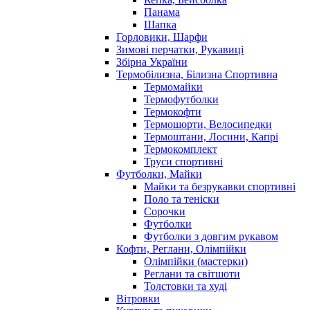
Панама
Шапка
Горловики, Шарфи
Зимові перчатки, Рукавиці
Збірна України
Термобілизна, Білизна Спортивна
Термомайки
Термофутболки
Термокофти
Термошорти, Велосипедки
Термоштани, Лосини, Капрі
Термокомплект
Труси спортивні
Футболки, Майки
Майки та безрукавки спортивні
Поло та теніски
Сорочки
Футболки
Футболки з довгим рукавом
Кофти, Реглани, Олімпійки
Олімпійки (мастерки)
Реглани та світшоти
Толстовки та худі
Вітровки