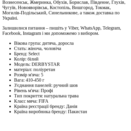
Вознесенськ, Жмеринка, Обухів, Борислав, Південне, Глухів,
Чугуїв, Новояворівськ, Костопіль, Вишгород, Токмак,
Могилів-Подільський, Синельникове, а також доставка по
Україні.
Залишилися питання – пишіть у Viber, WhatsApp, Telegram,
Facebook, Instagram і ми допоможемо з вибором.
Вікова група:
дитяча, доросла
Стать:
жіноча, чоловіча
Бренд:
Select
Колір:
білий
Модель:
DERBYSTAR
матеріал:
поліуретан
Розмір м'яча:
5
Вага:
410-450 г
З'єднання панелей:
ручний шов
Рівень м'яча:
Профі
Тип покриття:
натуральна трава
Класс мяча:
FIFA
Країна реєстрації бренду:
Данія
Країна виробника бренду:
Пакистан