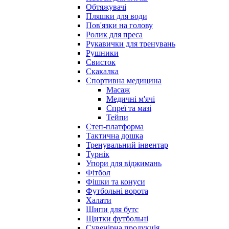
Обтяжувачі
Пляшки для води
Пов'язки на голову
Ролик для преса
Рукавички для тренувань
Рушники
Свисток
Скакалка
Спортивна медицина
Масаж
Медичні м'ячі
Спреї та мазі
Тейпи
Степ-платформа
Тактична дошка
Тренувальний інвентар
Турнік
Упори для віджимань
Фітбол
Фішки та конуси
Футбольні ворота
Халати
Шипи для бутс
Щитки футбольні
Сувенірна продукція