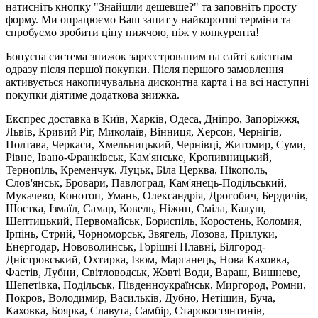
натисніть кнопку "Знайшли дешевше?" та заповніть просту
форму. Ми опрацюємо Ваш запит у найкоротші терміни та
спробуємо зробити ціну нижчою, ніж у конкурента!
Бонусна система знижок зареєстрованим на сайті клієнтам
одразу після першої покупки. Після першого замовлення
активується накопичувальна дисконтна карта і на всі наступні
покупки діятиме додаткова знижка.
Експрес доставка в Київ, Харків, Одеса, Дніпро, Запоріжжя,
Львів, Кривий Ріг, Миколаїв, Вінниця, Херсон, Чернігів,
Полтава, Черкаси, Хмельницький, Чернівці, Житомир, Суми,
Рівне, Івано-Франківськ, Кам'янське, Кропивницький,
Тернопіль, Кременчук, Луцьк, Біла Церква, Нікополь,
Слов'янськ, Бровари, Павлоград, Кам'янець-Подільський,
Мукачево, Конотоп, Умань, Олександрія, Дрогобич, Бердичів,
Шостка, Ізмаїл, Самар, Ковель, Ніжин, Сміла, Калуш,
Шептицький, Первомайськ, Бориспіль, Коростень, Коломия,
Ірпінь, Стрий, Чорноморськ, Звягель, Лозова, Прилуки,
Енергодар, Нововолинськ, Горішні Плавні, Білгород-
Дністровський, Охтирка, Ізюм, Марганець, Нова Каховка,
Фастів, Лубни, Світловодськ, Жовті Води, Вараш, Вишневе,
Шепетівка, Подільськ, Південноукраїнськ, Миргород, Ромни,
Покров, Володимир, Васильків, Дубно, Нетішин, Буча,
Каховка, Боярка, Славута, Самбір, Старокостянтинів,