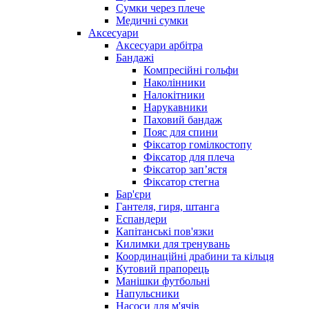
Сумки через плече
Медичні сумки
Аксесуари
Аксесуари арбітра
Бандажі
Компресійні гольфи
Наколінники
Налокітники
Нарукавники
Паховий бандаж
Пояс для спини
Фіксатор гомілкостопу
Фіксатор для плеча
Фіксатор запʼястя
Фіксатор стегна
Бар'єри
Гантеля, гиря, штанга
Еспандери
Капітанські пов'язки
Килимки для тренувань
Координаційні драбини та кільця
Кутовий прапорець
Манішки футбольні
Напульсники
Насоси для м'ячів