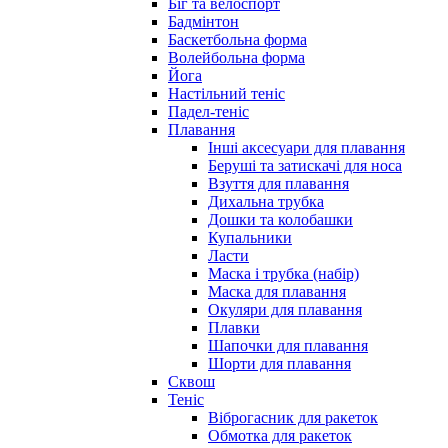
Біг та велоспорт
Бадмінтон
Баскетбольна форма
Волейбольна форма
Йога
Настільний теніс
Падел-теніс
Плавання
Інші аксесуари для плавання
Беруші та затискачі для носа
Взуття для плавання
Дихальна трубка
Дошки та колобашки
Купальники
Ласти
Маска і трубка (набір)
Маска для плавання
Окуляри для плавання
Плавки
Шапочки для плавання
Шорти для плавання
Сквош
Теніс
Віброгасник для ракеток
Обмотка для ракеток