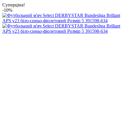
Суперціна!
-10%