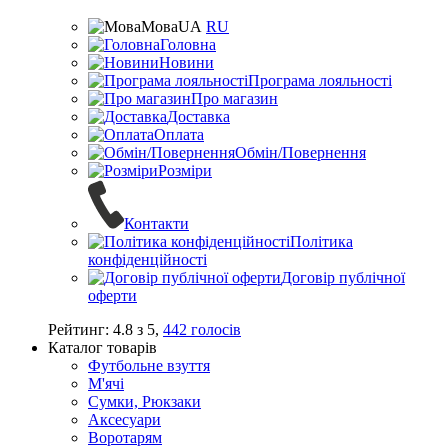
Мова
UA
RU
Головна
Новини
Програма лояльності
Про магазин
Доставка
Оплата
Обмін/Повернення
Розміри
Контакти
Політика
конфіденційності
Договір публічної
оферти
Рейтинг:
4.8
з
5
,
442
голосів
Каталог товарів
Футбольне взуття
М'ячі
Сумки, Рюкзаки
Аксесуари
Воротарям