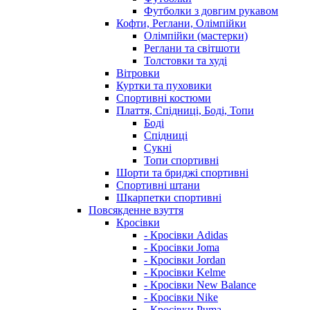
Футболки з довгим рукавом
Кофти, Реглани, Олімпійки
Олімпійки (мастерки)
Реглани та світшоти
Толстовки та худі
Вітровки
Куртки та пуховики
Спортивні костюми
Плаття, Спідниці, Боді, Топи
Боді
Спідниці
Сукні
Топи спортивні
Шорти та бриджі спортивні
Спортивні штани
Шкарпетки спортивні
Повсякденне взуття
Кросівки
- Кросівки Adidas
- Кросівки Joma
- Кросівки Jordan
- Кросівки Kelme
- Кросівки New Balance
- Кросівки Nike
- Кросівки Puma