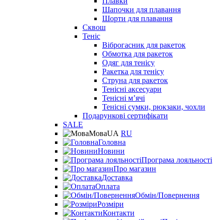
Плавки
Шапочки для плавання
Шорти для плавання
Сквош
Теніс
Віброгасник для ракеток
Обмотка для ракеток
Одяг для тенісу
Ракетка для тенісу
Струна для ракеток
Тенісні аксесуари
Тенісні мʼячі
Тенісні сумки, рюкзаки, чохли
Подарункові сертифікати
SALE
Мова
UA
RU
Головна
Новини
Програма лояльності
Про магазин
Доставка
Оплата
Обмін/Повернення
Розміри
Контакти