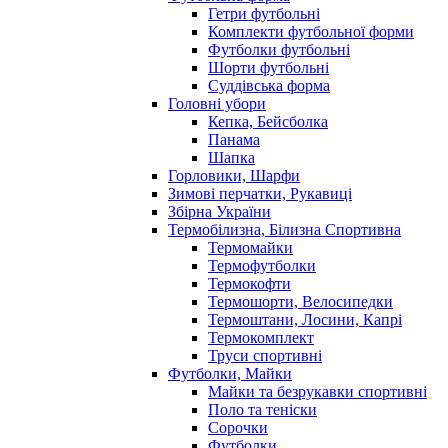
Гетри футбольні
Комплекти футбольної форми
Футболки футбольні
Шорти футбольні
Суддівська форма
Головні убори
Кепка, Бейсболка
Панама
Шапка
Горловики, Шарфи
Зимові перчатки, Рукавиці
Збірна України
Термобілизна, Білизна Спортивна
Термомайки
Термофутболки
Термокофти
Термошорти, Велосипедки
Термоштани, Лосини, Капрі
Термокомплект
Труси спортивні
Футболки, Майки
Майки та безрукавки спортивні
Поло та теніски
Сорочки
Футболки