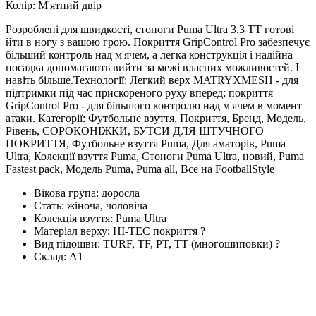
Колір: М'ятний двір
Розроблені для швидкості, стоноги Puma Ultra 3.3 TT готові
йти в ногу з вашою грою. Покриття GripControl Pro забезпечує
більший контроль над м'ячем, а легка конструкція і надійна
посадка допомагають вийти за межі власних можливостей. І
навіть більше.Технології: Легкий верх MATRYXMESH - для
підтримки під час прискореного руху вперед; покриття
GripControl Pro - для більшого контролю над м'ячем в момент
атаки. Категорії: Футбольне взуття, Покриття, Бренд, Модель,
Рівень, СОРОКОНІЖКИ, БУТСИ ДЛЯ ШТУЧНОГО
ПОКРИТТЯ, Футбольне взуття Puma, Для аматорів, Puma
Ultra, Колекції взуття Puma, Стоноги Puma Ultra, новий, Puma
Fastest pack, Модель Puma, Puma all, Все на FootballStyle
Вікова група:
доросла
Стать:
жіноча, чоловіча
Колекція взуття:
Puma Ultra
Матеріал верху:
HI-TEC покриття
?
Вид підошви:
TURF, TF, PT, TT (многошиповки)
?
Склад:
А1