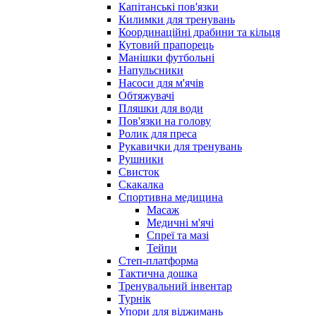
Капітанські пов'язки
Килимки для тренувань
Координаційні драбини та кільця
Кутовий прапорець
Манішки футбольні
Напульсники
Насоси для м'ячів
Обтяжувачі
Пляшки для води
Пов'язки на голову
Ролик для преса
Рукавички для тренувань
Рушники
Свисток
Скакалка
Спортивна медицина
Масаж
Медичні м'ячі
Спреї та мазі
Тейпи
Степ-платформа
Тактична дошка
Тренувальний інвентар
Турнік
Упори для віджимань