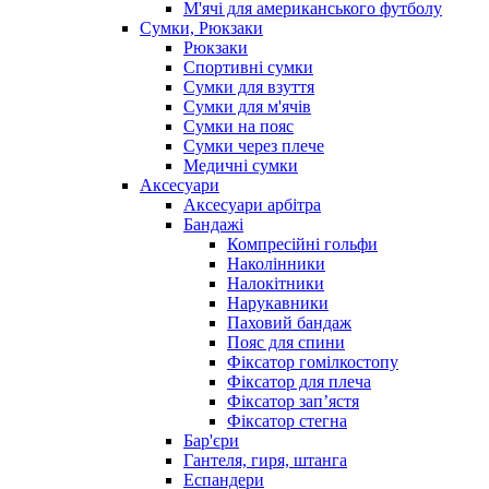
М'ячі для американського футболу
Сумки, Рюкзаки
Рюкзаки
Спортивні сумки
Сумки для взуття
Сумки для м'ячів
Сумки на пояс
Сумки через плече
Медичні сумки
Аксесуари
Аксесуари арбітра
Бандажі
Компресійні гольфи
Наколінники
Налокітники
Нарукавники
Паховий бандаж
Пояс для спини
Фіксатор гомілкостопу
Фіксатор для плеча
Фіксатор запʼястя
Фіксатор стегна
Бар'єри
Гантеля, гиря, штанга
Еспандери