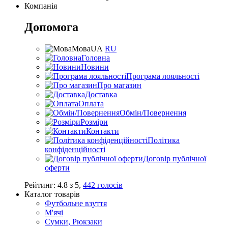
Компанія
Допомога
Мова
UA
RU
Головна
Новини
Програма лояльності
Про магазин
Доставка
Оплата
Обмін/Повернення
Розміри
Контакти
Політика
конфіденційності
Договір публічної
оферти
Рейтинг:
4.8
з
5
,
442
голосів
Каталог товарів
Футбольне взуття
М'ячі
Сумки, Рюкзаки