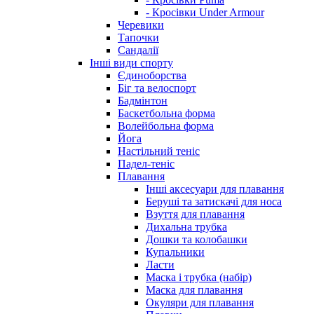
- Кросівки Under Armour
Черевики
Тапочки
Сандалії
Інші види спорту
Єдиноборства
Біг та велоспорт
Бадмінтон
Баскетбольна форма
Волейбольна форма
Йога
Настільний теніс
Падел-теніс
Плавання
Інші аксесуари для плавання
Беруші та затискачі для носа
Взуття для плавання
Дихальна трубка
Дошки та колобашки
Купальники
Ласти
Маска і трубка (набір)
Маска для плавання
Окуляри для плавання