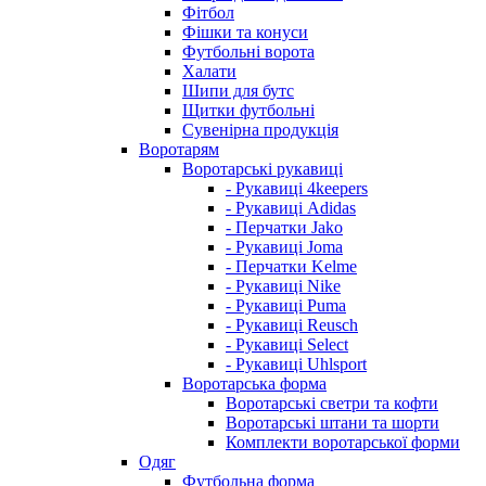
Фітбол
Фішки та конуси
Футбольні ворота
Халати
Шипи для бутс
Щитки футбольні
Сувенірна продукція
Воротарям
Воротарські рукавиці
- Рукавиці 4keepers
- Рукавиці Adidas
- Перчатки Jako
- Рукавиці Joma
- Перчатки Kelme
- Рукавиці Nike
- Рукавиці Puma
- Рукавиці Reusch
- Рукавиці Select
- Рукавиці Uhlsport
Воротарська форма
Воротарські светри та кофти
Воротарські штани та шорти
Комплекти воротарської форми
Одяг
Футбольна форма