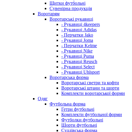
Щитки футбольні
Сувенірна продукція
Воротарям
Воротарські рукавиці
- Рукавиці 4keepers
- Рукавиці Adidas
- Перчатки Jako
- Рукавиці Joma
- Перчатки Kelme
- Рукавиці Nike
- Рукавиці Puma
- Рукавиці Reusch
- Рукавиці Select
- Рукавиці Uhlsport
Воротарська форма
Воротарські светри та кофти
Воротарські штани та шорти
Комплекти воротарської форми
Одяг
Футбольна форма
Гетри футбольні
Комплекти футбольної форми
Футболки футбольні
Шорти футбольні
Суддівська форма