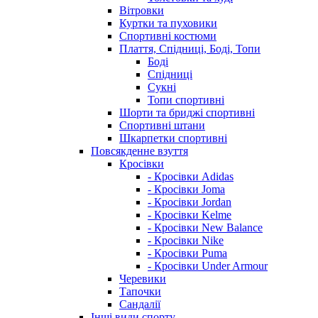
Вітровки
Куртки та пуховики
Спортивні костюми
Плаття, Спідниці, Боді, Топи
Боді
Спідниці
Сукні
Топи спортивні
Шорти та бриджі спортивні
Спортивні штани
Шкарпетки спортивні
Повсякденне взуття
Кросівки
- Кросівки Adidas
- Кросівки Joma
- Кросівки Jordan
- Кросівки Kelme
- Кросівки New Balance
- Кросівки Nike
- Кросівки Puma
- Кросівки Under Armour
Черевики
Тапочки
Сандалії
Інші види спорту