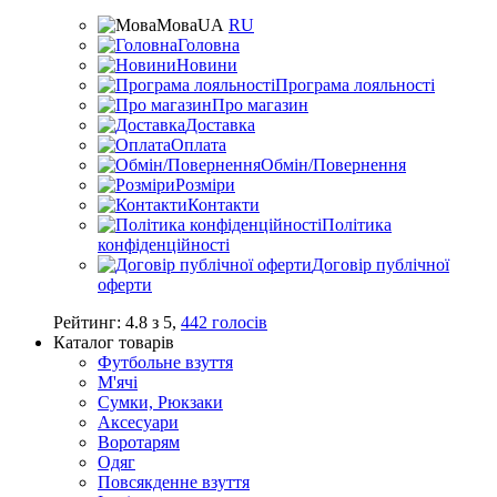
Мова
UA
RU
Головна
Новини
Програма лояльності
Про магазин
Доставка
Оплата
Обмін/Повернення
Розміри
Контакти
Політика
конфіденційності
Договір публічної
оферти
Рейтинг:
4.8
з
5
,
442
голосів
Каталог товарів
Футбольне взуття
М'ячі
Сумки, Рюкзаки
Аксесуари
Воротарям
Одяг
Повсякденне взуття