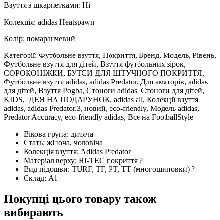
Взуття з шкарпетками: Ні
Колекція: adidas Heatspawn
Колір: помаранчевий
Категорії: Футбольне взуття, Покриття, Бренд, Модель, Рівень,
Футбольне взуття для дітей, Взуття футбольних зірок,
СОРОКОНІЖКИ, БУТСИ ДЛЯ ШТУЧНОГО ПОКРИТТЯ,
Футбольне взуття adidas, adidas Predator, Для аматорів, adidas
для дітей, Взуття Pogba, Стоноги adidas, Стоноги для дітей,
KIDS, ІДЕЯ НА ПОДАРУНОК, adidas all, Колекції взуття
adidas, adidas Predator.3, новий, eco-friendly, Модель adidas,
Predator Accuracy, eco-friendly adidas, Все на FootballStyle
Вікова група:
дитяча
Стать:
жіноча, чоловіча
Колекція взуття:
Adidas Predator
Матеріал верху:
HI-TEC покриття
?
Вид підошви:
TURF, TF, PT, TT (многошиповки)
?
Склад:
А1
Покупці цього товару також
вибирають