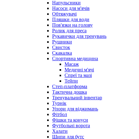
Напульсники
Насоси для м'ячів
Обтяжувачі
Пляшки для води
Пов'язки на голову
Ролик для преса
Рукавички для тренувань
Рушники
Свисток
Скакалка
Спортивна медицина
Масаж
Медичні м'ячі
Спреї та мазі
Тейпи
Степ-платформа
Тактична дошка
Тренувальний інвентар
Турнік
Упори для віджимань
Фітбол
Фішки та конуси
Футбольні ворота
Халати
Шипи для бутс