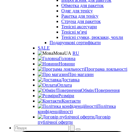
Віброгасник для ракеток
Обмотка для ракеток
Одяг для тенісу
Ракетка для тенісу
Струна для ракеток
Тенісні аксесуари
Тенісні мʼячі
Тенісні сумки, рюкзаки, чохли
Подарункові сертифікати
SALE
Мова
UA
RU
Головна
Новини
Програма лояльності
Про магазин
Доставка
Оплата
Обмін/Повернення
Розміри
Контакти
Політика
конфіденційності
Договір
публічної оферти