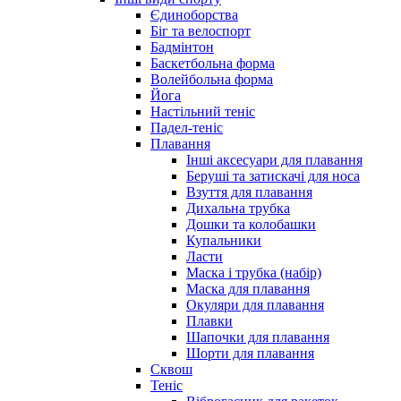
Єдиноборства
Біг та велоспорт
Бадмінтон
Баскетбольна форма
Волейбольна форма
Йога
Настільний теніс
Падел-теніс
Плавання
Інші аксесуари для плавання
Беруші та затискачі для носа
Взуття для плавання
Дихальна трубка
Дошки та колобашки
Купальники
Ласти
Маска і трубка (набір)
Маска для плавання
Окуляри для плавання
Плавки
Шапочки для плавання
Шорти для плавання
Сквош
Теніс