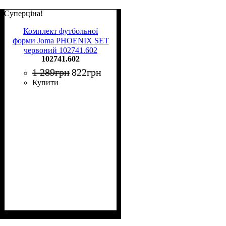
Суперціна!
Комплект футбольної
форми Joma PHOENIX SET
червоний 102741.602
102741.602
1 289
грн
822
грн
Купити