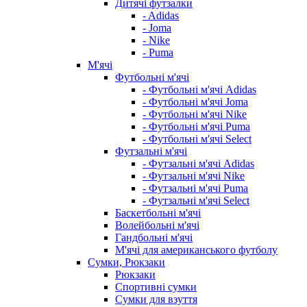
Дитячі футзалки
- Adidas
- Joma
- Nike
- Puma
М'ячі
Футбольні м'ячі
- Футбольні м'ячі Adidas
- Футбольні м'ячі Joma
- Футбольні м'ячі Nike
- Футбольні м'ячі Puma
- Футбольні м'ячі Select
Футзальні м'ячі
- Футзальні м'ячі Adidas
- Футзальні м'ячі Nike
- Футзальні м'ячі Puma
- Футзальні м'ячі Select
Баскетбольні м'ячі
Волейбольні м'ячі
Гандбольні м'ячі
М'ячі для американського футболу
Сумки, Рюкзаки
Рюкзаки
Спортивні сумки
Сумки для взуття