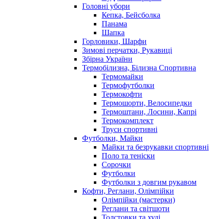
Головні убори
Кепка, Бейсболка
Панама
Шапка
Горловики, Шарфи
Зимові перчатки, Рукавиці
Збірна України
Термобілизна, Білизна Спортивна
Термомайки
Термофутболки
Термокофти
Термошорти, Велосипедки
Термоштани, Лосини, Капрі
Термокомплект
Труси спортивні
Футболки, Майки
Майки та безрукавки спортивні
Поло та теніски
Сорочки
Футболки
Футболки з довгим рукавом
Кофти, Реглани, Олімпійки
Олімпійки (мастерки)
Реглани та світшоти
Толстовки та худі