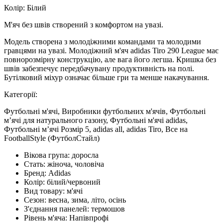
Колір: Білий
М'яч без швів створений з комфортом на увазі.
Модель створена з молодіжними командами та молодими
гравцями на увазі. Молодіжний м'яч adidas Tiro 290 League має
повнорозмірну конструкцію, але вага його легша. Кришка без
швів забезпечує передбачувану продуктивність на полі.
Бутілковий міхур означає більше гри та менше накачування.
Категорії:
Футбольні м'ячі, Виробники футбольних м'ячів, Футбольні
м’ячі для натурального газону, Футбольні м'ячі adidas,
Футбольні м’ячі Розмір 5, adidas all, adidas Tiro, Все на
FootballStyle (ФутболСтайл)
Вікова група:
доросла
Стать:
жіноча, чоловіча
Бренд:
Adidas
Колір:
білий/червоний
Вид товару:
м'ячі
Сезон:
весна, зима, літо, осінь
З'єднання панелей:
термошов
Рівень м'яча:
Напівпрофі