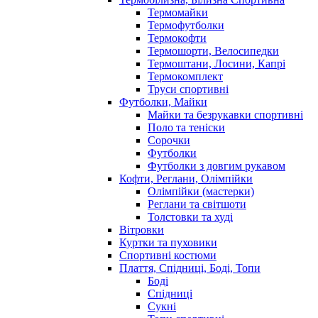
Термомайки
Термофутболки
Термокофти
Термошорти, Велосипедки
Термоштани, Лосини, Капрі
Термокомплект
Труси спортивні
Футболки, Майки
Майки та безрукавки спортивні
Поло та теніски
Сорочки
Футболки
Футболки з довгим рукавом
Кофти, Реглани, Олімпійки
Олімпійки (мастерки)
Реглани та світшоти
Толстовки та худі
Вітровки
Куртки та пуховики
Спортивні костюми
Плаття, Спідниці, Боді, Топи
Боді
Спідниці
Сукні