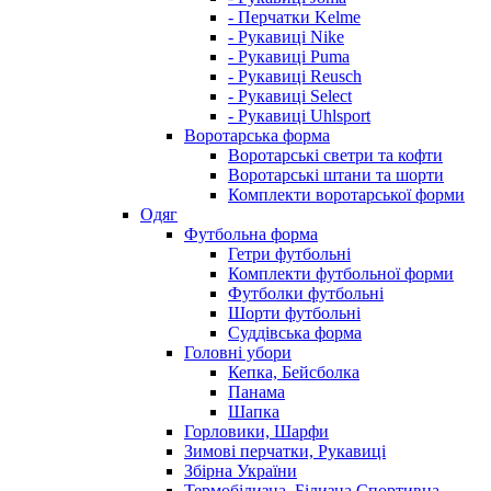
- Перчатки Kelme
- Рукавиці Nike
- Рукавиці Puma
- Рукавиці Reusch
- Рукавиці Select
- Рукавиці Uhlsport
Воротарська форма
Воротарські светри та кофти
Воротарські штани та шорти
Комплекти воротарської форми
Одяг
Футбольна форма
Гетри футбольні
Комплекти футбольної форми
Футболки футбольні
Шорти футбольні
Суддівська форма
Головні убори
Кепка, Бейсболка
Панама
Шапка
Горловики, Шарфи
Зимові перчатки, Рукавиці
Збірна України
Термобілизна, Білизна Спортивна