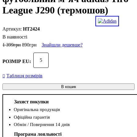
League J290 (термошов)
HT2424
В наявності
1 399
грн
890
грн
Знайшли дешевше?
5
РОЗМІР EU:
Таблиця розмірів
В кошик
Захист покупки
Оригінальна продукція
Офіційна гарантія
Обмін / Повернення 14 днів
Програма лояльності