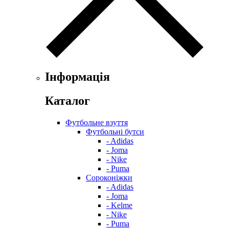
Інформація
Каталог
Футбольне взуття
Футбольні бутси
- Adidas
- Joma
- Nike
- Puma
Сороконіжки
- Adidas
- Joma
- Kelme
- Nike
- Puma