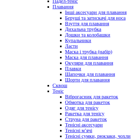
Падел-теніс
Плавання
Інші аксесуари для плавання
Беруші та затискачі для носа
Взуття для плавання
Дихальна трубка
Дошки та колобашки
Купальники
Ласти
Маска і трубка (набір)
Маска для плавання
Окуляри для плавання
Плавки
Шапочки для плавання
Шорти для плавання
Сквош
Теніс
Віброгасник для ракеток
Обмотка для ракеток
Одяг для тенісу
Ракетка для тенісу
Струна для ракеток
Тенісні аксесуари
Тенісні мʼячі
Тенісні сумки, рюкзаки, чохли