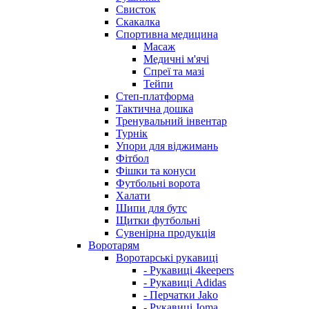
Свисток
Скакалка
Спортивна медицина
Масаж
Медичні м'ячі
Спреї та мазі
Тейпи
Степ-платформа
Тактична дошка
Тренувальний інвентар
Турнік
Упори для віджимань
Фітбол
Фішки та конуси
Футбольні ворота
Халати
Шипи для бутс
Щитки футбольні
Сувенірна продукція
Воротарям
Воротарські рукавиці
- Рукавиці 4keepers
- Рукавиці Adidas
- Перчатки Jako
- Рукавиці Joma