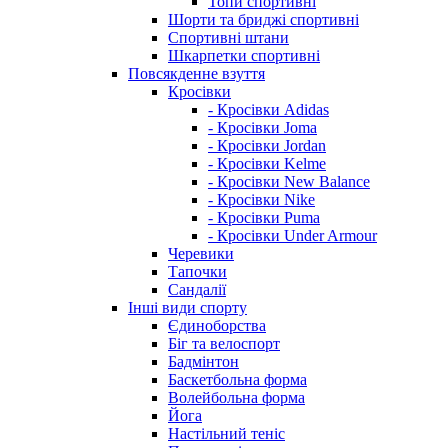
Топи спортивні
Шорти та бриджі спортивні
Спортивні штани
Шкарпетки спортивні
Повсякденне взуття
Кросівки
- Кросівки Adidas
- Кросівки Joma
- Кросівки Jordan
- Кросівки Kelme
- Кросівки New Balance
- Кросівки Nike
- Кросівки Puma
- Кросівки Under Armour
Черевики
Тапочки
Сандалії
Інші види спорту
Єдиноборства
Біг та велоспорт
Бадмінтон
Баскетбольна форма
Волейбольна форма
Йога
Настільний теніс