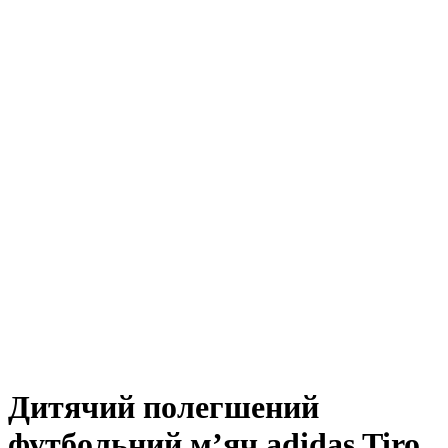
Дитячий полегшений
футбольний м’яч adidas Tiro