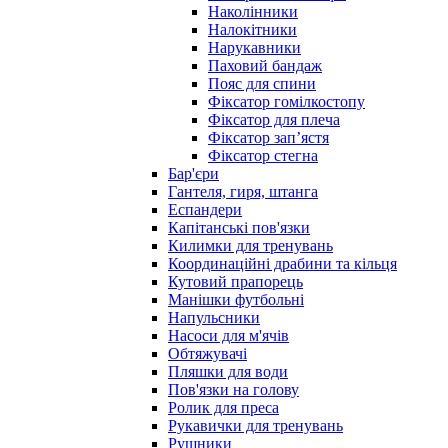
Наколінники
Налокітники
Нарукавники
Паховий бандаж
Пояс для спини
Фіксатор гомілкостопу
Фіксатор для плеча
Фіксатор запʼястя
Фіксатор стегна
Бар'єри
Гантеля, гиря, штанга
Еспандери
Капітанські пов'язки
Килимки для тренувань
Координаційні драбини та кільця
Кутовий прапорець
Манішки футбольні
Напульсники
Насоси для м'ячів
Обтяжувачі
Пляшки для води
Пов'язки на голову
Ролик для преса
Рукавички для тренувань
Рушники