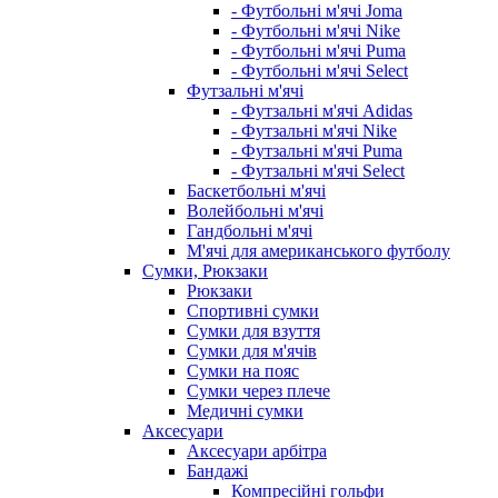
- Футбольні м'ячі Joma
- Футбольні м'ячі Nike
- Футбольні м'ячі Puma
- Футбольні м'ячі Select
Футзальні м'ячі
- Футзальні м'ячі Adidas
- Футзальні м'ячі Nike
- Футзальні м'ячі Puma
- Футзальні м'ячі Select
Баскетбольні м'ячі
Волейбольні м'ячі
Гандбольні м'ячі
М'ячі для американського футболу
Сумки, Рюкзаки
Рюкзаки
Спортивні сумки
Сумки для взуття
Сумки для м'ячів
Сумки на пояс
Сумки через плече
Медичні сумки
Аксесуари
Аксесуари арбітра
Бандажі
Компресійні гольфи