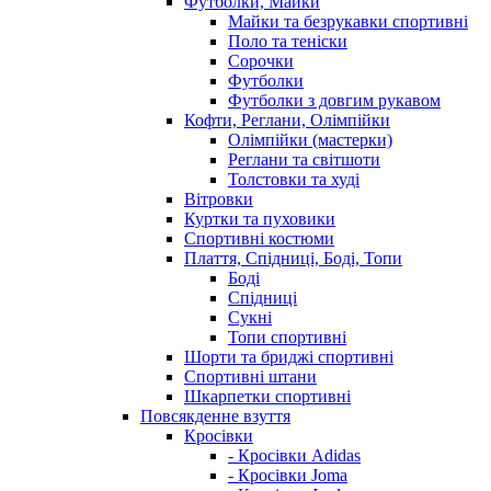
Футболки, Майки
Майки та безрукавки спортивні
Поло та теніски
Сорочки
Футболки
Футболки з довгим рукавом
Кофти, Реглани, Олімпійки
Олімпійки (мастерки)
Реглани та світшоти
Толстовки та худі
Вітровки
Куртки та пуховики
Спортивні костюми
Плаття, Спідниці, Боді, Топи
Боді
Спідниці
Сукні
Топи спортивні
Шорти та бриджі спортивні
Спортивні штани
Шкарпетки спортивні
Повсякденне взуття
Кросівки
- Кросівки Adidas
- Кросівки Joma