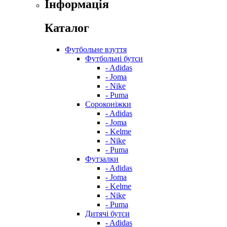
Інформація
Каталог
Футбольне взуття
Футбольні бутси
- Adidas
- Joma
- Nike
- Puma
Сороконіжки
- Adidas
- Joma
- Kelme
- Nike
- Puma
Футзалки
- Adidas
- Joma
- Kelme
- Nike
- Puma
Дитячі бутси
- Adidas