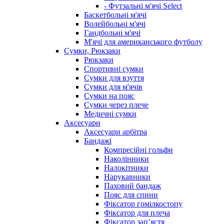
- Футзальні м'ячі Select
Баскетбольні м'ячі
Волейбольні м'ячі
Гандбольні м'ячі
М'ячі для американського футболу
Сумки, Рюкзаки
Рюкзаки
Спортивні сумки
Сумки для взуття
Сумки для м'ячів
Сумки на пояс
Сумки через плече
Медичні сумки
Аксесуари
Аксесуари арбітра
Бандажі
Компресійні гольфи
Наколінники
Налокітники
Нарукавники
Паховий бандаж
Пояс для спини
Фіксатор гомілкостопу
Фіксатор для плеча
Фіксатор запʼястя