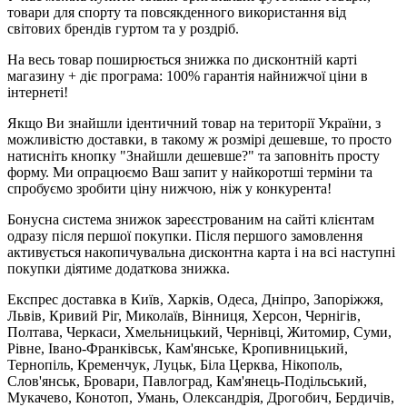
товари для спорту та повсякденного використання від
світових брендів гуртом та у роздріб.
На весь товар поширюється знижка по дисконтній карті
магазину + діє програма: 100% гарантія найнижчої ціни в
інтернеті!
Якщо Ви знайшли ідентичний товар на території України, з
можливістю доставки, в такому ж розмірі дешевше, то просто
натисніть кнопку "Знайшли дешевше?" та заповніть просту
форму. Ми опрацюємо Ваш запит у найкоротші терміни та
спробуємо зробити ціну нижчою, ніж у конкурента!
Бонусна система знижок зареєстрованим на сайті клієнтам
одразу після першої покупки. Після першого замовлення
активується накопичувальна дисконтна карта і на всі наступні
покупки діятиме додаткова знижка.
Експрес доставка в Київ, Харків, Одеса, Дніпро, Запоріжжя,
Львів, Кривий Ріг, Миколаїв, Вінниця, Херсон, Чернігів,
Полтава, Черкаси, Хмельницький, Чернівці, Житомир, Суми,
Рівне, Івано-Франківськ, Кам'янське, Кропивницький,
Тернопіль, Кременчук, Луцьк, Біла Церква, Нікополь,
Слов'янськ, Бровари, Павлоград, Кам'янець-Подільський,
Мукачево, Конотоп, Умань, Олександрія, Дрогобич, Бердичів,