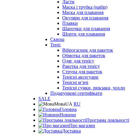
Ласти
Маска і трубка (набір)
Маска для плавання
Окуляри для плавання
Плавки
Шапочки для плавання
Шорти для плавання
Сквош
Теніс
Віброгасник для ракеток
Обмотка для ракеток
Одяг для тенісу
Ракетка для тенісу
Струна для ракеток
Тенісні аксесуари
Тенісні мʼячі
Тенісні сумки, рюкзаки, чохли
Подарункові сертифікати
SALE
Мова
UA
RU
Головна
Новини
Програма лояльності
Про магазин
Доставка