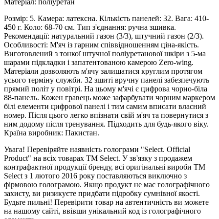
Матеріал: поліуретан
Розмір: 5. Камера: латексна. Кількість панелей: 32. Вага: 410-
450 г. Коло: 68-70 см. Тип з'єднання: ручна зшивка.
Рекомендації: натуральний газон (3/3), штучний газон (2/3).
Особливості: М'яч із гарним співвідношенням ціна-якість.
Виготовлений з тонкої штучної поліуретанової шкіри з 5-ма
шарами підкладки і запатентованою камерою Zero-wing.
Матеріали дозволяють м'ячу залишатися круглим протягом
усього терміну служби. 32 зшиті вручну панелі забезпечують
прямий політ у повітрі. На цьому м'ячі є цифрова чорно-біла
88-панель. Кожен гравець може зафарбувати чорним маркером
білі елементи цифрової панелі і тим самим вписати власний
номер. Після цього легко впізнати свій м'яч та повернутися з
ним додому після тренування. Підходить для будь-якого віку.
Країна виробник: Пакистан.
Увага! Перевіряйте наявність голограми "Select. Official
Product" на всіх товарах ТМ Select. У зв'язку з продажем
контрафактної продукції бренду, всі оригінальні вироби ТМ
Select з 1 лютого 2016 року поставляються виключно з
фірмовою голограмою. Якщо продукт не має голографічного
захисту, ви ризикуєте придбати підробку сумнівної якості.
Будьте пильні! Перевірити товар на автентичність ви можете
на нашому сайті, ввівши унікальний код із голографічного