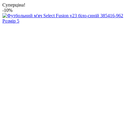
Суперціна!
-10%