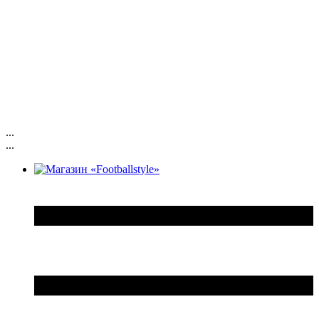
...
...