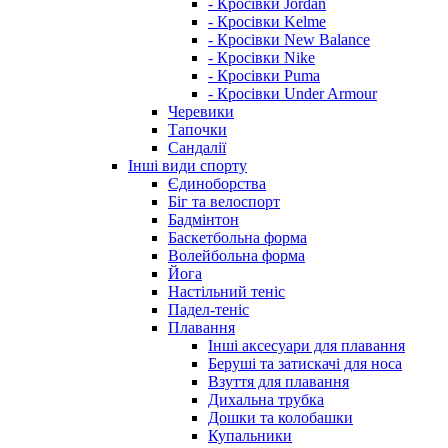
- Кросівки Jordan
- Кросівки Kelme
- Кросівки New Balance
- Кросівки Nike
- Кросівки Puma
- Кросівки Under Armour
Черевики
Тапочки
Сандалії
Інші види спорту
Єдиноборства
Біг та велоспорт
Бадмінтон
Баскетбольна форма
Волейбольна форма
Йога
Настільний теніс
Падел-теніс
Плавання
Інші аксесуари для плавання
Беруші та затискачі для носа
Взуття для плавання
Дихальна трубка
Дошки та колобашки
Купальники