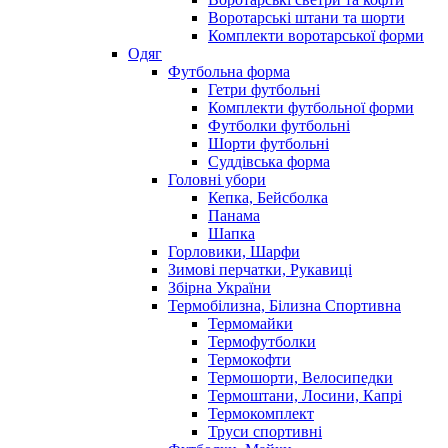
Воротарські штани та шорти
Комплекти воротарської форми
Одяг
Футбольна форма
Гетри футбольні
Комплекти футбольної форми
Футболки футбольні
Шорти футбольні
Суддівська форма
Головні убори
Кепка, Бейсболка
Панама
Шапка
Горловики, Шарфи
Зимові перчатки, Рукавиці
Збірна України
Термобілизна, Білизна Спортивна
Термомайки
Термофутболки
Термокофти
Термошорти, Велосипедки
Термоштани, Лосини, Капрі
Термокомплект
Труси спортивні