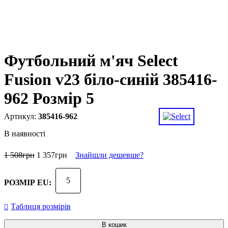
Футбольний м'яч Select
Fusion v23 біло-синій 385416-
962 Розмір 5
385416-962
В наявності
1 508
грн
1 357
грн
Знайшли дешевше?
5
РОЗМІР EU:
Таблиця розмірів
В кошик