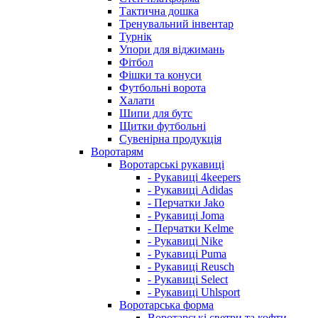
Тактична дошка
Тренувальний інвентар
Турнік
Упори для віджимань
Фітбол
Фішки та конуси
Футбольні ворота
Халати
Шипи для бутс
Щитки футбольні
Сувенірна продукція
Воротарям
Воротарські рукавиці
- Рукавиці 4keepers
- Рукавиці Adidas
- Перчатки Jako
- Рукавиці Joma
- Перчатки Kelme
- Рукавиці Nike
- Рукавиці Puma
- Рукавиці Reusch
- Рукавиці Select
- Рукавиці Uhlsport
Воротарська форма
Воротарські светри та кофти