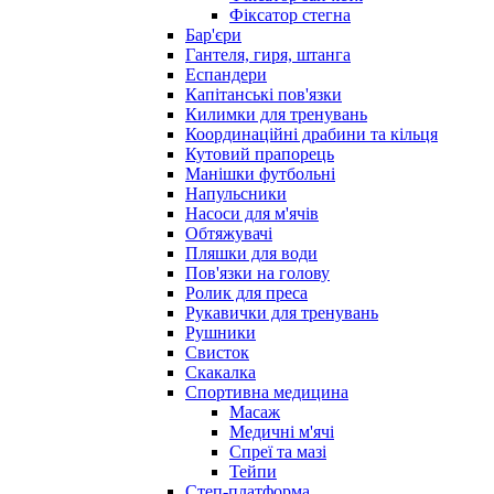
Фіксатор стегна
Бар'єри
Гантеля, гиря, штанга
Еспандери
Капітанські пов'язки
Килимки для тренувань
Координаційні драбини та кільця
Кутовий прапорець
Манішки футбольні
Напульсники
Насоси для м'ячів
Обтяжувачі
Пляшки для води
Пов'язки на голову
Ролик для преса
Рукавички для тренувань
Рушники
Свисток
Скакалка
Спортивна медицина
Масаж
Медичні м'ячі
Спреї та мазі
Тейпи
Степ-платформа