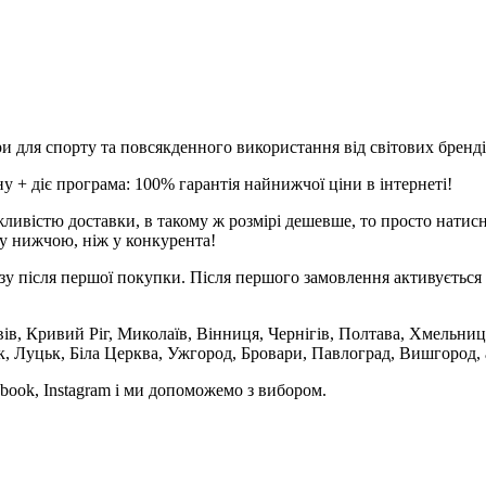
и для спорту та повсякденного використання від світових брендів
 + діє програма: 100% гарантія найнижчої ціни в інтернеті!
ливістю доставки, в такому ж розмірі дешевше, то просто натис
у нижчою, ніж у конкурента!
зу після першої покупки. Після першого замовлення активується 
вів, Кривий Ріг, Миколаїв, Вінниця, Чернігів, Полтава, Хмельниц
 Луцьк, Біла Церква, Ужгород, Бровари, Павлоград, Вишгород, а
book, Instagram і ми допоможемо з вибором.