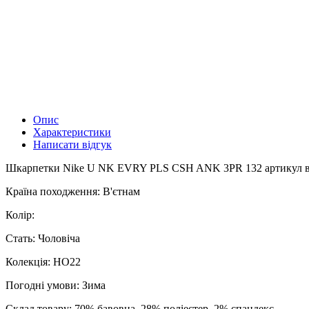
Опис
Характеристики
Написати відгук
Шкарпетки Nike U NK EVRY PLS CSH ANK 3PR 132 артикул вироб
Країна походження: В'єтнам
Колір:
Стать: Чоловіча
Колекція: HO22
Погодні умови: Зима
Склад товару: 70% бавовна, 28% полiестер, 2% спандекс