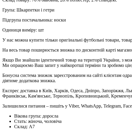
Група: Шкарпетки і гетри
Підгрупа постачальника: носки
Одиниця виміру: шт
У нас можна купити тільки оригінальні футбольні товари, товар
На весь товар поширюється знижка по дисконтній карті магазину
Якщо Ви знайшли ідентичний товар на території України, з мож
Ми опрацюємо Ваш запит у найкоротші терміни та зробимо цін
Бонусна система знижок зареєстрованим на сайті клієнтам одра
діятиме додаткова знижка.
Експрес доставка в Київ, Харків, Одеса, Дніпро, Запоріжжя, Ль
Франківськ, Кам'янське, Тернопіль, Кропивницький, Кременчук,
Залишилися питання – пишіть у Viber, WhatsApp, Telegram, Face
Вікова група:
доросла
Стать:
жіноча, чоловіча
Склад:
А7