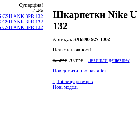
Суперціна!
-14%
Шкарпетки Nike 
132
SX6890-927-1002
Немає в наявності
825
грн
707
грн
Знайшли дешевше?
Повідомити про наявність
Таблиця розмірів
Нові моделі