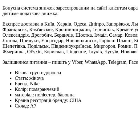
Бонусна система знижок зареєстрованим на сайті клієнтам одра
діятиме додаткова знижка.
Експрес доставка в Київ, Харків, Одеса, Дніпро, Запоріжжя, Ль
Франківськ, Кам'янське, Кропивницький, Тернопіль, Кременчук,
Олександрія, Дрогобич, Бердичів, Шостка, Ізмаїл, Самар, Кове
Лозова, Прилуки, Енергодар, Нововолинськ, Горішні Плавні, Б
Шепетівка, Подільськ, Південноукраїнськ, Миргород, Ромни, По
Жмеринка, Обухів, Борислав, Південне, Глухів, Чугуїв, Новояв
Залишилися питання – пишіть у Viber, WhatsApp, Telegram, Face
Вікова група:
доросла
Стать:
жіноча
Бренд:
Nike
Колір:
помаранчевий
матеріал:
поліестер, бавовна
Країна реєстрації бренду:
США
Склад:
А7