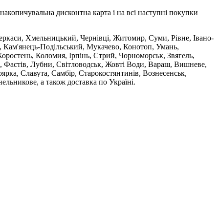
накопичувальна дисконтна карта і на всі наступні покупки
 Черкаси, Хмельницький, Чернівці, Житомир, Суми, Рівне, Івано-
, Кам'янець-Подільський, Мукачево, Конотоп, Умань,
оростень, Коломия, Ірпінь, Стрий, Чорноморськ, Звягель,
, Фастів, Лубни, Світловодськ, Жовті Води, Вараш, Вишневе,
ярка, Славута, Самбір, Старокостянтинів, Вознесенськ,
ельникове, а також доставка по Україні.