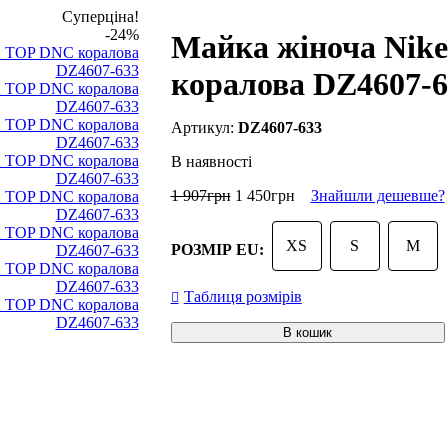
Суперціна!
-24%
Майка жіноча Ni
коралова DZ4607-6
DZ4607-633
В наявності
1 907
грн
1 450
грн
Знайшли дешевше?
XS
S
M
РОЗМІР EU:
Таблиця розмірів
В кошик