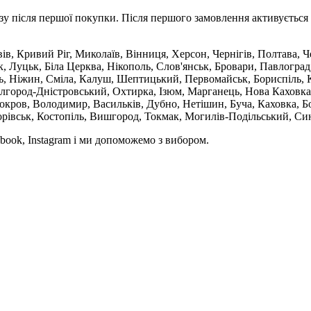
зу після першої покупки. Після першого замовлення активується 
вів, Кривий Ріг, Миколаїв, Вінниця, Херсон, Чернігів, Полтава,
 Луцьк, Біла Церква, Нікополь, Слов'янськ, Бровари, Павлоград
ль, Ніжин, Сміла, Калуш, Шептицький, Первомайськ, Бориспіль, К
ілгород-Дністровський, Охтирка, Ізюм, Марганець, Нова Каховка
кров, Володимир, Васильків, Дубно, Нетішин, Буча, Каховка, Бо
орівськ, Костопіль, Вишгород, Токмак, Могилів-Подільський, Син
book, Instagram і ми допоможемо з вибором.