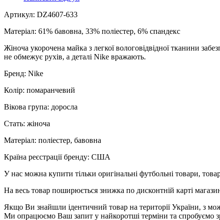
Артикул: DZ4607-633
Матеріал: 61% бавовна, 33% поліестер, 6% спандекс
Жіноча укорочена майка з легкої вологовідвідної тканини забез
не обмежує рухів, а деталі Nike вражають.
Бренд: Nike
Колір: помаранчевий
Вікова група: доросла
Стать: жіноча
Матеріал: поліестер, бавовна
Країна реєстрації бренду: США
У нас можна купити тільки оригінальні футбольні товари, товар
На весь товар поширюється знижка по дисконтній карті магазину
Якщо Ви знайшли ідентичний товар на території України, з мож
Ми опрацюємо Ваш запит у найкоротші терміни та спробуємо з