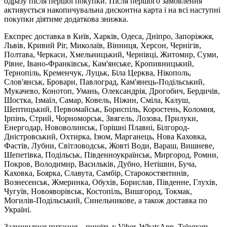
одразу після першої покупки. Після першого замовлення
активується накопичувальна дисконтна карта і на всі наступні
покупки діятиме додаткова знижка.
Експрес доставка в Київ, Харків, Одеса, Дніпро, Запоріжжя,
Львів, Кривий Ріг, Миколаїв, Вінниця, Херсон, Чернігів,
Полтава, Черкаси, Хмельницький, Чернівці, Житомир, Суми,
Рівне, Івано-Франківськ, Кам'янське, Кропивницький,
Тернопіль, Кременчук, Луцьк, Біла Церква, Нікополь,
Слов'янськ, Бровари, Павлоград, Кам'янець-Подільський,
Мукачево, Конотоп, Умань, Олександрія, Дрогобич, Бердичів,
Шостка, Ізмаїл, Самар, Ковель, Ніжин, Сміла, Калуш,
Шептицький, Первомайськ, Бориспіль, Коростень, Коломия,
Ірпінь, Стрий, Чорноморськ, Звягель, Лозова, Прилуки,
Енергодар, Нововолинськ, Горішні Плавні, Білгород-
Дністровський, Охтирка, Ізюм, Марганець, Нова Каховка,
Фастів, Лубни, Світловодськ, Жовті Води, Вараш, Вишневе,
Шепетівка, Подільськ, Південноукраїнськ, Миргород, Ромни,
Покров, Володимир, Васильків, Дубно, Нетішин, Буча,
Каховка, Боярка, Славута, Самбір, Старокостянтинів,
Вознесенськ, Жмеринка, Обухів, Борислав, Південне, Глухів,
Чугуїв, Новояворівськ, Костопіль, Вишгород, Токмак,
Могилів-Подільський, Синельникове, а також доставка по
Україні.
Залишилися питання – пишіть у Viber, WhatsApp, Telegram,