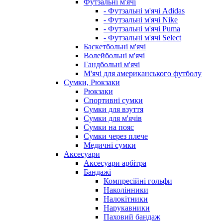
Футзальні м'ячі
- Футзальні м'ячі Adidas
- Футзальні м'ячі Nike
- Футзальні м'ячі Puma
- Футзальні м'ячі Select
Баскетбольні м'ячі
Волейбольні м'ячі
Гандбольні м'ячі
М'ячі для американського футболу
Сумки, Рюкзаки
Рюкзаки
Спортивні сумки
Сумки для взуття
Сумки для м'ячів
Сумки на пояс
Сумки через плече
Медичні сумки
Аксесуари
Аксесуари арбітра
Бандажі
Компресійні гольфи
Наколінники
Налокітники
Нарукавники
Паховий бандаж