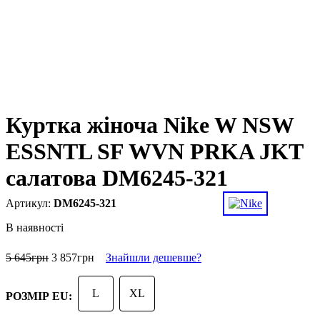
Куртка жіноча Nike W NSW
ESSNTL SF WVN PRKA JKT
салатова DM6245-321
DM6245-321
В наявності
5 645
грн
3 857
грн
Знайшли дешевше?
L
XL
РОЗМІР EU: