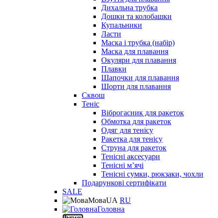
Дихальна трубка
Дошки та колобашки
Купальники
Ласти
Маска і трубка (набір)
Маска для плавання
Окуляри для плавання
Плавки
Шапочки для плавання
Шорти для плавання
Сквош
Теніс
Віброгасник для ракеток
Обмотка для ракеток
Одяг для тенісу
Ракетка для тенісу
Струна для ракеток
Тенісні аксесуари
Тенісні мʼячі
Тенісні сумки, рюкзаки, чохли
Подарункові сертифікати
SALE
Мова
UA
RU
Головна