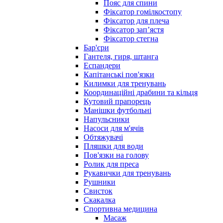
Пояс для спини
Фіксатор гомілкостопу
Фіксатор для плеча
Фіксатор запʼястя
Фіксатор стегна
Бар'єри
Гантеля, гиря, штанга
Еспандери
Капітанські пов'язки
Килимки для тренувань
Координаційні драбини та кільця
Кутовий прапорець
Манішки футбольні
Напульсники
Насоси для м'ячів
Обтяжувачі
Пляшки для води
Пов'язки на голову
Ролик для преса
Рукавички для тренувань
Рушники
Свисток
Скакалка
Спортивна медицина
Масаж