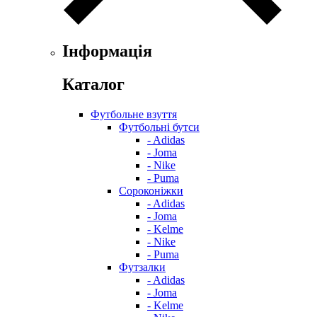
Інформація
Каталог
Футбольне взуття
Футбольні бутси
- Adidas
- Joma
- Nike
- Puma
Сороконіжки
- Adidas
- Joma
- Kelme
- Nike
- Puma
Футзалки
- Adidas
- Joma
- Kelme