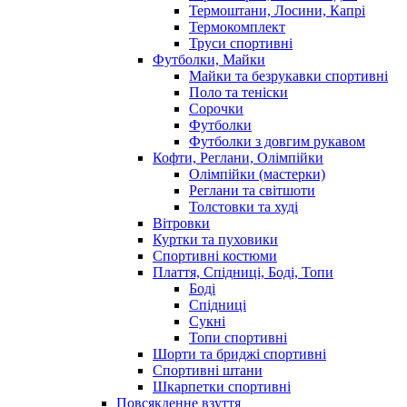
Термоштани, Лосини, Капрі
Термокомплект
Труси спортивні
Футболки, Майки
Майки та безрукавки спортивні
Поло та теніски
Сорочки
Футболки
Футболки з довгим рукавом
Кофти, Реглани, Олімпійки
Олімпійки (мастерки)
Реглани та світшоти
Толстовки та худі
Вітровки
Куртки та пуховики
Спортивні костюми
Плаття, Спідниці, Боді, Топи
Боді
Спідниці
Сукні
Топи спортивні
Шорти та бриджі спортивні
Спортивні штани
Шкарпетки спортивні
Повсякденне взуття