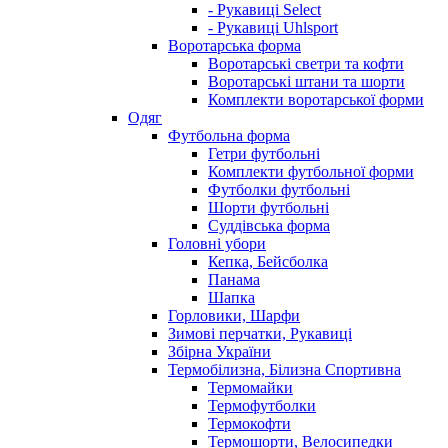
- Рукавиці Select
- Рукавиці Uhlsport
Воротарська форма
Воротарські светри та кофти
Воротарські штани та шорти
Комплекти воротарської форми
Одяг
Футбольна форма
Гетри футбольні
Комплекти футбольної форми
Футболки футбольні
Шорти футбольні
Суддівська форма
Головні убори
Кепка, Бейсболка
Панама
Шапка
Горловики, Шарфи
Зимові перчатки, Рукавиці
Збірна України
Термобілизна, Білизна Спортивна
Термомайки
Термофутболки
Термокофти
Термошорти, Велосипедки