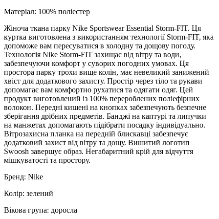
Матеріал: 100% поліестер
Жіноча ткана парку Nike Sportswear Essential Storm-FIT. Ця
куртка виготовлена з використанням технології Storm-FIT, яка
допоможе вам пересуватися в холодну та дощову погоду.
Технологія Nike Storm-FIT захищає від вітру та води,
забезпечуючи комфорт у суворих погодних умовах. Ця
простора парку трохи вище колін, має невеликий занижений
хвіст для додаткового захисту. Простір через тіло та рукави
допомагає вам комфортно рухатися та одягати одяг. Цей
продукт виготовлений із 100% перероблених поліефірних
волокон. Передні кишені на кнопках забезпечують безпечне
зберігання дрібних предметів. Банджі на каптурі та липучки
на манжетах допомагають підібрати посадку індивідуально.
Вітрозахисна планка на передній блискавці забезпечує
додатковий захист від вітру та дощу. Вишитий логотип
Swoosh завершує образ. Негабаритний крій для відчуття
мішкуватості та простору.
Бренд: Nike
Колір: зелений
Вікова група: доросла