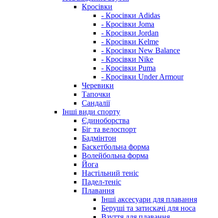
Кросівки
- Кросівки Adidas
- Кросівки Joma
- Кросівки Jordan
- Кросівки Kelme
- Кросівки New Balance
- Кросівки Nike
- Кросівки Puma
- Кросівки Under Armour
Черевики
Тапочки
Сандалії
Інші види спорту
Єдиноборства
Біг та велоспорт
Бадмінтон
Баскетбольна форма
Волейбольна форма
Йога
Настільний теніс
Падел-теніс
Плавання
Інші аксесуари для плавання
Беруші та затискачі для носа
Взуття для плавання