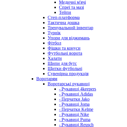
Медичні м'ячі
Спреї та мазі
Тейпи
Степ-платформа
Тактична дошка
Тренувальний інвентар
Турнік
Упори для віджимань
Фітбол
Фішки та конуси
Футбольні ворота
Халати
Шипи для бутс
Щитки футбольні
Сувенірна продукція
Воротарям
Воротарські рукавиці
- Рукавиці 4keepers
- Рукавиці Adidas
- Перчатки Jako
- Рукавиці Joma
- Перчатки Kelme
- Рукавиці Nike
- Рукавиці Puma
- Рукавиці Reusch