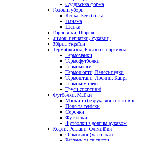
Суддівська форма
Головні убори
Кепка, Бейсболка
Панама
Шапка
Горловики, Шарфи
Зимові перчатки, Рукавиці
Збірна України
Термобілизна, Білизна Спортивна
Термомайки
Термофутболки
Термокофти
Термошорти, Велосипедки
Термоштани, Лосини, Капрі
Термокомплект
Труси спортивні
Футболки, Майки
Майки та безрукавки спортивні
Поло та теніски
Сорочки
Футболки
Футболки з довгим рукавом
Кофти, Реглани, Олімпійки
Олімпійки (мастерки)
Реглани та світшоти