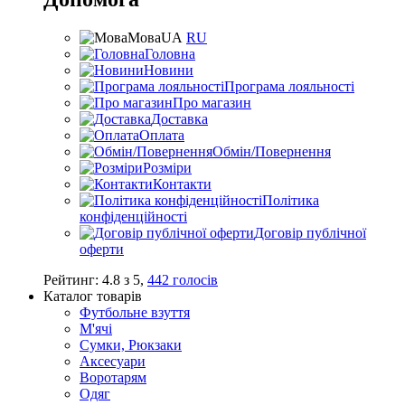
Мова
UA
RU
Головна
Новини
Програма лояльності
Про магазин
Доставка
Оплата
Обмін/Повернення
Розміри
Контакти
Політика
конфіденційності
Договір публічної
оферти
Рейтинг:
4.8
з
5
,
442
голосів
Каталог товарів
Футбольне взуття
М'ячі
Сумки, Рюкзаки
Аксесуари
Воротарям
Одяг