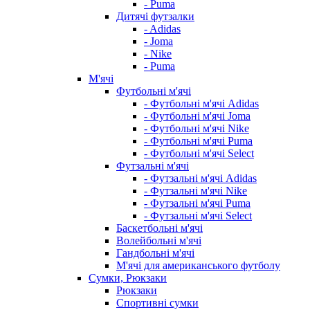
- Puma
Дитячі футзалки
- Adidas
- Joma
- Nike
- Puma
М'ячі
Футбольні м'ячі
- Футбольні м'ячі Adidas
- Футбольні м'ячі Joma
- Футбольні м'ячі Nike
- Футбольні м'ячі Puma
- Футбольні м'ячі Select
Футзальні м'ячі
- Футзальні м'ячі Adidas
- Футзальні м'ячі Nike
- Футзальні м'ячі Puma
- Футзальні м'ячі Select
Баскетбольні м'ячі
Волейбольні м'ячі
Гандбольні м'ячі
М'ячі для американського футболу
Сумки, Рюкзаки
Рюкзаки
Спортивні сумки