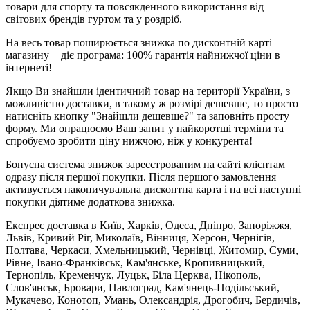
товари для спорту та повсякденного використання від
світових брендів гуртом та у роздріб.
На весь товар поширюється знижка по дисконтній карті
магазину + діє програма: 100% гарантія найнижчої ціни в
інтернеті!
Якщо Ви знайшли ідентичний товар на території України, з
можливістю доставки, в такому ж розмірі дешевше, то просто
натисніть кнопку "Знайшли дешевше?" та заповніть просту
форму. Ми опрацюємо Ваш запит у найкоротші терміни та
спробуємо зробити ціну нижчою, ніж у конкурента!
Бонусна система знижок зареєстрованим на сайті клієнтам
одразу після першої покупки. Після першого замовлення
активується накопичувальна дисконтна карта і на всі наступні
покупки діятиме додаткова знижка.
Експрес доставка в Київ, Харків, Одеса, Дніпро, Запоріжжя,
Львів, Кривий Ріг, Миколаїв, Вінниця, Херсон, Чернігів,
Полтава, Черкаси, Хмельницький, Чернівці, Житомир, Суми,
Рівне, Івано-Франківськ, Кам'янське, Кропивницький,
Тернопіль, Кременчук, Луцьк, Біла Церква, Нікополь,
Слов'янськ, Бровари, Павлоград, Кам'янець-Подільський,
Мукачево, Конотоп, Умань, Олександрія, Дрогобич, Бердичів,