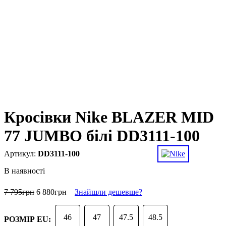
Кросівки Nike BLAZER MID
77 JUMBO білі DD3111-100
DD3111-100
В наявності
7 795
грн
6 880
грн
Знайшли дешевше?
46
47
47.5
48.5
РОЗМІР EU: