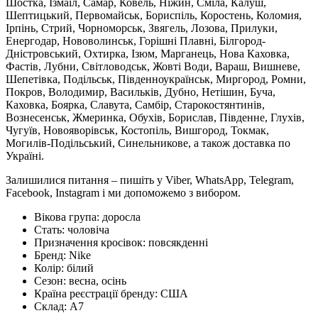
Шостка, Ізмаїл, Самар, Ковель, Ніжин, Сміла, Калуш,
Шептицький, Первомайськ, Бориспіль, Коростень, Коломия,
Ірпінь, Стрий, Чорноморськ, Звягель, Лозова, Прилуки,
Енергодар, Нововолинськ, Горішні Плавні, Білгород-
Дністровський, Охтирка, Ізюм, Марганець, Нова Каховка,
Фастів, Лубни, Світловодськ, Жовті Води, Вараш, Вишневе,
Шепетівка, Подільськ, Південноукраїнськ, Миргород, Ромни,
Покров, Володимир, Васильків, Дубно, Нетішин, Буча,
Каховка, Боярка, Славута, Самбір, Старокостянтинів,
Вознесенськ, Жмеринка, Обухів, Борислав, Південне, Глухів,
Чугуїв, Новояворівськ, Костопіль, Вишгород, Токмак,
Могилів-Подільський, Синельникове, а також доставка по
Україні.
Залишилися питання – пишіть у Viber, WhatsApp, Telegram,
Facebook, Instagram і ми допоможемо з вибором.
Вікова група:
доросла
Стать:
чоловіча
Призначення кросівок:
повсякденні
Бренд:
Nike
Колір:
білий
Сезон:
весна, осінь
Країна реєстрації бренду:
США
Склад:
А7