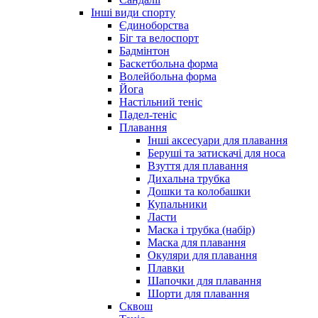
Інші види спорту
Єдиноборства
Біг та велоспорт
Бадмінтон
Баскетбольна форма
Волейбольна форма
Йога
Настільний теніс
Падел-теніс
Плавання
Інші аксесуари для плавання
Беруші та затискачі для носа
Взуття для плавання
Дихальна трубка
Дошки та колобашки
Купальники
Ласти
Маска і трубка (набір)
Маска для плавання
Окуляри для плавання
Плавки
Шапочки для плавання
Шорти для плавання
Сквош