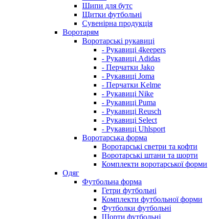
Шипи для бутс
Щитки футбольні
Сувенірна продукція
Воротарям
Воротарські рукавиці
- Рукавиці 4keepers
- Рукавиці Adidas
- Перчатки Jako
- Рукавиці Joma
- Перчатки Kelme
- Рукавиці Nike
- Рукавиці Puma
- Рукавиці Reusch
- Рукавиці Select
- Рукавиці Uhlsport
Воротарська форма
Воротарські светри та кофти
Воротарські штани та шорти
Комплекти воротарської форми
Одяг
Футбольна форма
Гетри футбольні
Комплекти футбольної форми
Футболки футбольні
Шорти футбольні