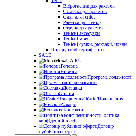
Теніс
Віброгасник для ракеток
Обмотка для ракеток
Одяг для тенісу
Ракетка для тенісу
Струна для ракеток
Тенісні аксесуари
Тенісні мʼячі
Тенісні сумки, рюкзаки, чохли
Подарункові сертифікати
SALE
Мова
UA
RU
Головна
Новини
Програма лояльності
Про магазин
Доставка
Оплата
Обмін/Повернення
Розміри
Контакти
Політика
конфіденційності
Договір
публічної оферти