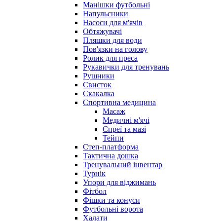
Манішки футбольні
Напульсники
Насоси для м'ячів
Обтяжувачі
Пляшки для води
Пов'язки на голову
Ролик для преса
Рукавички для тренувань
Рушники
Свисток
Скакалка
Спортивна медицина
Масаж
Медичні м'ячі
Спреї та мазі
Тейпи
Степ-платформа
Тактична дошка
Тренувальний інвентар
Турнік
Упори для віджимань
Фітбол
Фішки та конуси
Футбольні ворота
Халати