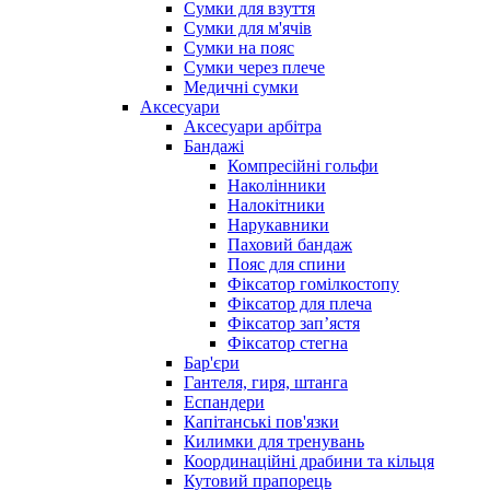
Сумки для взуття
Сумки для м'ячів
Сумки на пояс
Сумки через плече
Медичні сумки
Аксесуари
Аксесуари арбітра
Бандажі
Компресійні гольфи
Наколінники
Налокітники
Нарукавники
Паховий бандаж
Пояс для спини
Фіксатор гомілкостопу
Фіксатор для плеча
Фіксатор запʼястя
Фіксатор стегна
Бар'єри
Гантеля, гиря, штанга
Еспандери
Капітанські пов'язки
Килимки для тренувань
Координаційні драбини та кільця
Кутовий прапорець