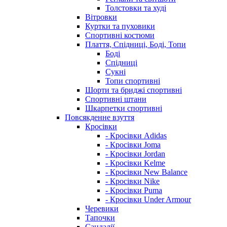
Толстовки та худі
Вітровки
Куртки та пуховики
Спортивні костюми
Плаття, Спідниці, Боді, Топи
Боді
Спідниці
Сукні
Топи спортивні
Шорти та бриджі спортивні
Спортивні штани
Шкарпетки спортивні
Повсякденне взуття
Кросівки
- Кросівки Adidas
- Кросівки Joma
- Кросівки Jordan
- Кросівки Kelme
- Кросівки New Balance
- Кросівки Nike
- Кросівки Puma
- Кросівки Under Armour
Черевики
Тапочки
Сандалії