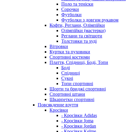
Поло та теніски
Сорочки
Футболки
Футболки з довгим рукавом
Кофти, Реглани, Олімпійки
Олімпійки (мастерки)
Реглани та світшоти
Толстовки та худі
Вітровки
Куртки та пуховики
Спортивні костюми
Плаття, Спідниці, Боді, Топи
Боді
Спідниці
Сукні
Топи спортивні
Шорти та бриджі спортивні
Спортивні штани
Шкарпетки спортивні
Повсякденне взуття
Кросівки
- Кросівки Adidas
- Кросівки Joma
- Кросівки Jordan
- Кросівки Kelme