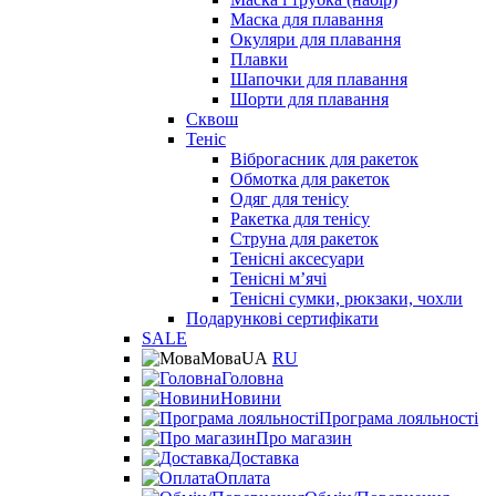
Маска для плавання
Окуляри для плавання
Плавки
Шапочки для плавання
Шорти для плавання
Сквош
Теніс
Віброгасник для ракеток
Обмотка для ракеток
Одяг для тенісу
Ракетка для тенісу
Струна для ракеток
Тенісні аксесуари
Тенісні мʼячі
Тенісні сумки, рюкзаки, чохли
Подарункові сертифікати
SALE
Мова
UA
RU
Головна
Новини
Програма лояльності
Про магазин
Доставка
Оплата