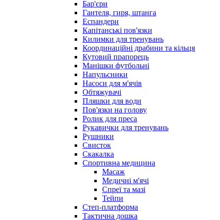
Бар'єри
Гантеля, гиря, штанга
Еспандери
Капітанські пов'язки
Килимки для тренувань
Координаційні драбини та кільця
Кутовий прапорець
Манішки футбольні
Напульсники
Насоси для м'ячів
Обтяжувачі
Пляшки для води
Пов'язки на голову
Ролик для преса
Рукавички для тренувань
Рушники
Свисток
Скакалка
Спортивна медицина
Масаж
Медичні м'ячі
Спреї та мазі
Тейпи
Степ-платформа
Тактична дошка