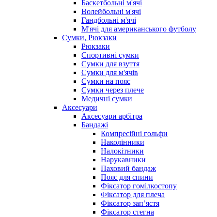
Баскетбольні м'ячі
Волейбольні м'ячі
Гандбольні м'ячі
М'ячі для американського футболу
Сумки, Рюкзаки
Рюкзаки
Спортивні сумки
Сумки для взуття
Сумки для м'ячів
Сумки на пояс
Сумки через плече
Медичні сумки
Аксесуари
Аксесуари арбітра
Бандажі
Компресійні гольфи
Наколінники
Налокітники
Нарукавники
Паховий бандаж
Пояс для спини
Фіксатор гомілкостопу
Фіксатор для плеча
Фіксатор запʼястя
Фіксатор стегна