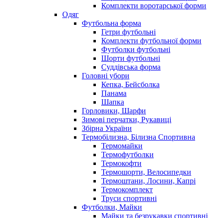
Комплекти воротарської форми
Одяг
Футбольна форма
Гетри футбольні
Комплекти футбольної форми
Футболки футбольні
Шорти футбольні
Суддівська форма
Головні убори
Кепка, Бейсболка
Панама
Шапка
Горловики, Шарфи
Зимові перчатки, Рукавиці
Збірна України
Термобілизна, Білизна Спортивна
Термомайки
Термофутболки
Термокофти
Термошорти, Велосипедки
Термоштани, Лосини, Капрі
Термокомплект
Труси спортивні
Футболки, Майки
Майки та безрукавки спортивні