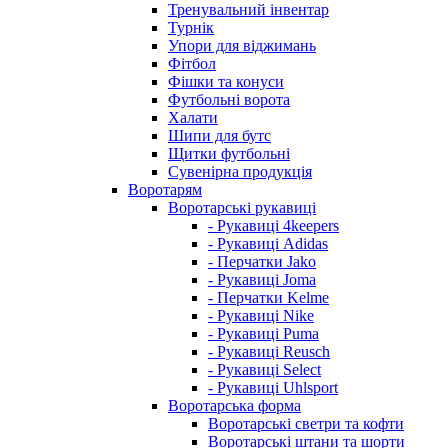
Тренувальний інвентар
Турнік
Упори для віджимань
Фітбол
Фішки та конуси
Футбольні ворота
Халати
Шипи для бутс
Щитки футбольні
Сувенірна продукція
Воротарям
Воротарські рукавиці
- Рукавиці 4keepers
- Рукавиці Adidas
- Перчатки Jako
- Рукавиці Joma
- Перчатки Kelme
- Рукавиці Nike
- Рукавиці Puma
- Рукавиці Reusch
- Рукавиці Select
- Рукавиці Uhlsport
Воротарська форма
Воротарські светри та кофти
Воротарські штани та шорти