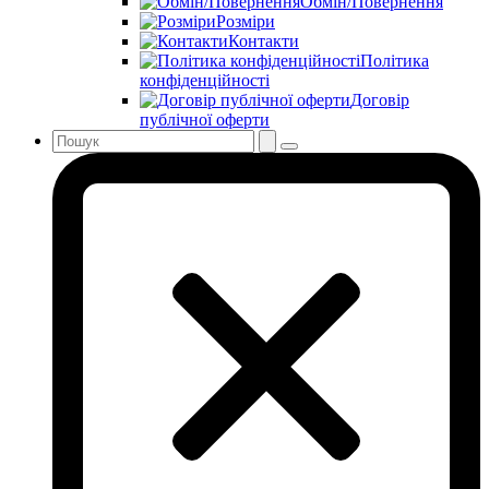
Обмін/Повернення
Розміри
Контакти
Політика
конфіденційності
Договір
публічної оферти