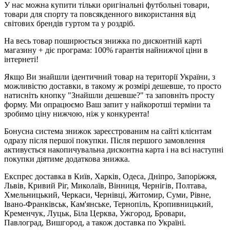
У нас можна купити тільки оригінальні футбольні товари,
товари для спорту та повсякденного використання від
світових брендів гуртом та у роздріб.
На весь товар поширюється знижка по дисконтній карті
магазину + діє програма: 100% гарантія найнижчої ціни в
інтернеті!
Якщо Ви знайшли ідентичний товар на території України, з
можливістю доставки, в такому ж розмірі дешевше, то просто
натисніть кнопку "Знайшли дешевше?" та заповніть просту
форму. Ми опрацюємо Ваш запит у найкоротші терміни та
зробимо ціну нижчою, ніж у конкурента!
Бонусна система знижок зареєстрованим на сайті клієнтам
одразу після першої покупки. Після першого замовлення
активується накопичувальна дисконтна карта і на всі наступні
покупки діятиме додаткова знижка.
Експрес доставка в Київ, Харків, Одеса, Дніпро, Запоріжжя,
Львів, Кривий Ріг, Миколаїв, Вінниця, Чернігів, Полтава,
Хмельницький, Черкаси, Чернівці, Житомир, Суми, Рівне,
Івано-Франківськ, Кам'янське, Тернопіль, Кропивницький,
Кременчук, Луцьк, Біла Церква, Ужгород, Бровари,
Павлоград, Вишгород, а також доставка по Україні.