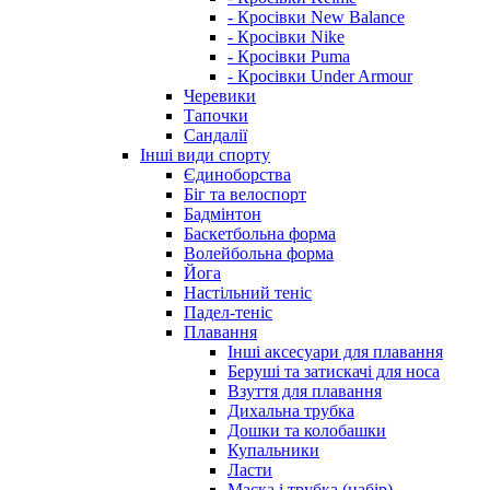
- Кросівки New Balance
- Кросівки Nike
- Кросівки Puma
- Кросівки Under Armour
Черевики
Тапочки
Сандалії
Інші види спорту
Єдиноборства
Біг та велоспорт
Бадмінтон
Баскетбольна форма
Волейбольна форма
Йога
Настільний теніс
Падел-теніс
Плавання
Інші аксесуари для плавання
Беруші та затискачі для носа
Взуття для плавання
Дихальна трубка
Дошки та колобашки
Купальники
Ласти
Маска і трубка (набір)