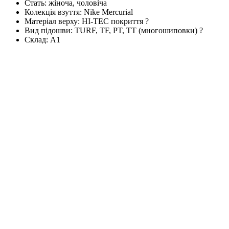
Стать:
жіноча, чоловіча
Колекція взуття:
Nike Mercurial
Матеріал верху:
HI-TEC покриття
?
Вид підошви:
TURF, TF, PT, TT (многошиповки)
?
Склад:
А1