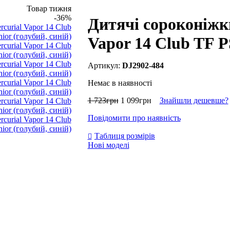
Товар тижня
-36%
Дитячі сороконіжки
Vapor 14 Club TF PS
DJ2902-484
Немає в наявності
1 723
грн
1 099
грн
Знайшли дешевше?
Повідомити про наявність
Таблиця розмірів
Нові моделі