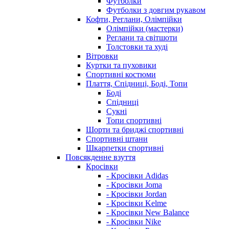
Футболки
Футболки з довгим рукавом
Кофти, Реглани, Олімпійки
Олімпійки (мастерки)
Реглани та світшоти
Толстовки та худі
Вітровки
Куртки та пуховики
Спортивні костюми
Плаття, Спідниці, Боді, Топи
Боді
Спідниці
Сукні
Топи спортивні
Шорти та бриджі спортивні
Спортивні штани
Шкарпетки спортивні
Повсякденне взуття
Кросівки
- Кросівки Adidas
- Кросівки Joma
- Кросівки Jordan
- Кросівки Kelme
- Кросівки New Balance
- Кросівки Nike