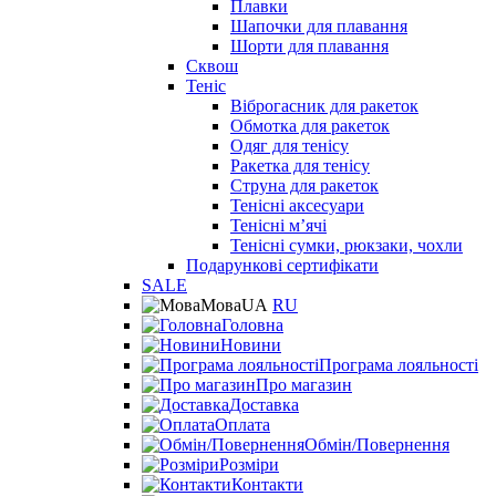
Плавки
Шапочки для плавання
Шорти для плавання
Сквош
Теніс
Віброгасник для ракеток
Обмотка для ракеток
Одяг для тенісу
Ракетка для тенісу
Струна для ракеток
Тенісні аксесуари
Тенісні мʼячі
Тенісні сумки, рюкзаки, чохли
Подарункові сертифікати
SALE
Мова
UA
RU
Головна
Новини
Програма лояльності
Про магазин
Доставка
Оплата
Обмін/Повернення
Розміри
Контакти