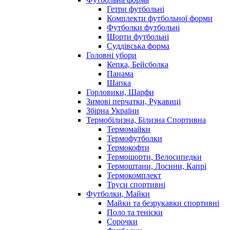
Гетри футбольні
Комплекти футбольної форми
Футболки футбольні
Шорти футбольні
Суддівська форма
Головні убори
Кепка, Бейсболка
Панама
Шапка
Горловики, Шарфи
Зимові перчатки, Рукавиці
Збірна України
Термобілизна, Білизна Спортивна
Термомайки
Термофутболки
Термокофти
Термошорти, Велосипедки
Термоштани, Лосини, Капрі
Термокомплект
Труси спортивні
Футболки, Майки
Майки та безрукавки спортивні
Поло та теніски
Сорочки