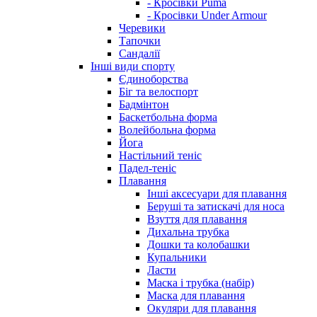
- Кросівки Puma
- Кросівки Under Armour
Черевики
Тапочки
Сандалії
Інші види спорту
Єдиноборства
Біг та велоспорт
Бадмінтон
Баскетбольна форма
Волейбольна форма
Йога
Настільний теніс
Падел-теніс
Плавання
Інші аксесуари для плавання
Беруші та затискачі для носа
Взуття для плавання
Дихальна трубка
Дошки та колобашки
Купальники
Ласти
Маска і трубка (набір)
Маска для плавання
Окуляри для плавання