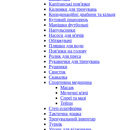
Капітанські пов'язки
Килимки для тренувань
Координаційні драбини та кільця
Кутовий прапорець
Манішки футбольні
Напульсники
Насоси для м'ячів
Обтяжувачі
Пляшки для води
Пов'язки на голову
Ролик для преса
Рукавички для тренувань
Рушники
Свисток
Скакалка
Спортивна медицина
Масаж
Медичні м'ячі
Спреї та мазі
Тейпи
Степ-платформа
Тактична дошка
Тренувальний інвентар
Турнік
Упори для віджимань