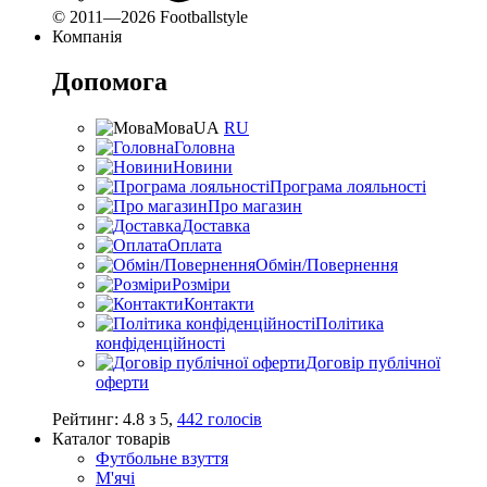
© 2011—2026 Footballstyle
Компанія
Допомога
Мова
UA
RU
Головна
Новини
Програма лояльності
Про магазин
Доставка
Оплата
Обмін/Повернення
Розміри
Контакти
Політика
конфіденційності
Договір публічної
оферти
Рейтинг:
4.8
з
5
,
442
голосів
Каталог товарів
Футбольне взуття
М'ячі