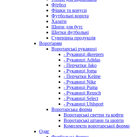
Фітбол
Фішки та конуси
Футбольні ворота
Халати
Шипи для бутс
Щитки футбольні
Сувенірна продукція
Воротарям
Воротарські рукавиці
- Рукавиці 4keepers
- Рукавиці Adidas
- Перчатки Jako
- Рукавиці Joma
- Перчатки Kelme
- Рукавиці Nike
- Рукавиці Puma
- Рукавиці Reusch
- Рукавиці Select
- Рукавиці Uhlsport
Воротарська форма
Воротарські светри та кофти
Воротарські штани та шорти
Комплекти воротарської форми
Одяг
Футбольна форма