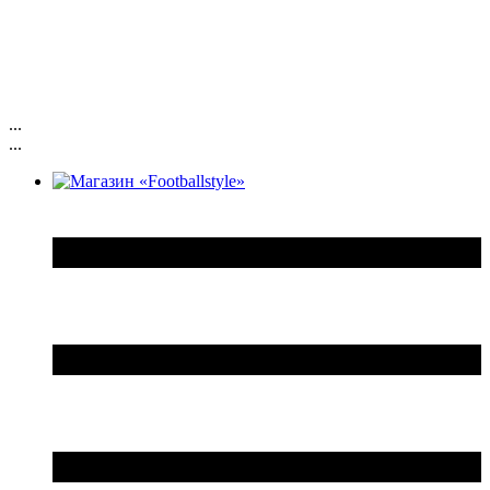
...
...