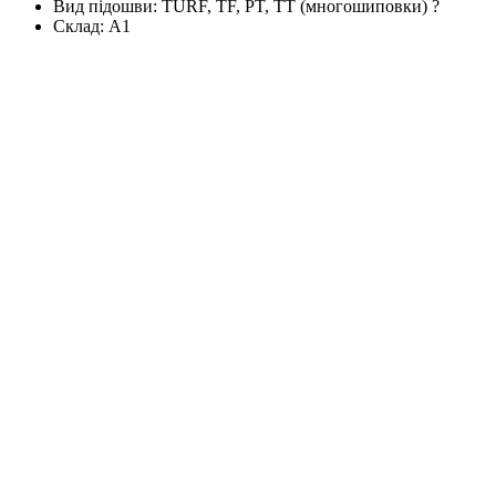
Вид підошви:
TURF, TF, PT, TT (многошиповки)
?
Склад:
А1