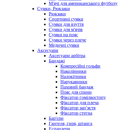
М'ячі для американського футболу
Сумки, Рюкзаки
Рюкзаки
Спортивні сумки
Сумки для взуття
Сумки для м'ячів
Сумки на пояс
Сумки через плече
Медичні сумки
Аксесуари
Аксесуари арбітра
Бандажі
Компресійні гольфи
Наколінники
Налокітники
Нарукавники
Паховий бандаж
Пояс для спини
Фіксатор гомілкостопу
Фіксатор для плеча
Фіксатор запʼястя
Фіксатор стегна
Бар'єри
Гантеля, гиря, штанга
Еспандери