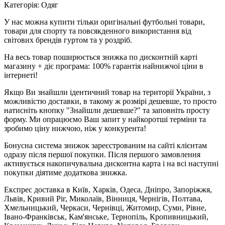
Категорія: Одяг
У нас можна купити тільки оригінальні футбольні товари,
товари для спорту та повсякденного використання від
світових брендів гуртом та у роздріб.
На весь товар поширюється знижка по дисконтній карті
магазину + діє програма: 100% гарантія найнижчої ціни в
інтернеті!
Якщо Ви знайшли ідентичний товар на території України, з
можливістю доставки, в такому ж розмірі дешевше, то просто
натисніть кнопку "Знайшли дешевше?" та заповніть просту
форму. Ми опрацюємо Ваш запит у найкоротші терміни та
зробимо ціну нижчою, ніж у конкурента!
Бонусна система знижок зареєстрованим на сайті клієнтам
одразу після першої покупки. Після першого замовлення
активується накопичувальна дисконтна карта і на всі наступні
покупки діятиме додаткова знижка.
Експрес доставка в Київ, Харків, Одеса, Дніпро, Запоріжжя,
Львів, Кривий Ріг, Миколаїв, Вінниця, Чернігів, Полтава,
Хмельницький, Черкаси, Чернівці, Житомир, Суми, Рівне,
Івано-Франківськ, Кам'янське, Тернопіль, Кропивницький,