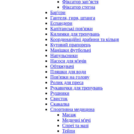
Фіксатор запʼястя
Фіксатор стегна
Бар'єри
Гантеля, гиря, штанга
Еспандери
Капітанські пов'язки
Килимки для тренувань
Координаційні драбини та кільця
Кутовий прапорець
Манішки футбольні
Напульсники
Насоси для м'ячів
Обтяжувачі
Пляшки для води
Пов'язки на голову
Ролик для преса
Рукавички для тренувань
Рушники
Свисток
Скакалка
Спортивна медицина
Масаж
Медичні м'ячі
Спреї та мазі
Тейпи