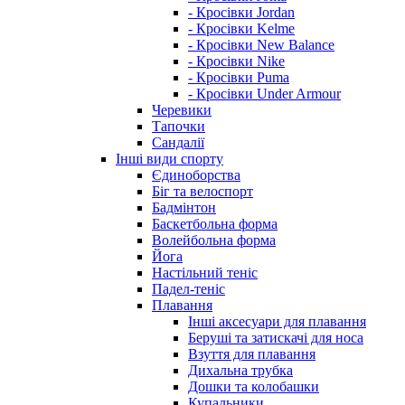
- Кросівки Jordan
- Кросівки Kelme
- Кросівки New Balance
- Кросівки Nike
- Кросівки Puma
- Кросівки Under Armour
Черевики
Тапочки
Сандалії
Інші види спорту
Єдиноборства
Біг та велоспорт
Бадмінтон
Баскетбольна форма
Волейбольна форма
Йога
Настільний теніс
Падел-теніс
Плавання
Інші аксесуари для плавання
Беруші та затискачі для носа
Взуття для плавання
Дихальна трубка
Дошки та колобашки
Купальники