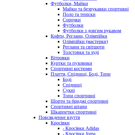
Футболки, Майки
Майки та безрукавки спортивні
Поло та теніски
Сорочки
Футболки
Футболки з довгим рукавом
Кофти, Реглани, Олімпійки
Олімпійки (мастерки)
Реглани та світшоти
Толстовки та худі
Вітровки
Куртки та пуховики
Спортивні костюми
Плаття, Спідниці, Боді, Топи
Боді
Спідниці
Сукні
Топи спортивні
Шорти та бриджі спортивні
Спортивні штани
Шкарпетки спортивні
Повсякденне взуття
Кросівки
- Кросівки Adidas
- Кросівки Joma