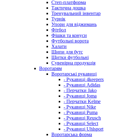
Степ-платформа
Тактична дошка
Тренувальний інвентар
Турнік
Упори для віджимань
Фітбол
Фішки та конуси
Футбольні ворота
Халати
Шипи для бутс
Щитки футбольні
Сувенірна продукція
Воротарям
Воротарські рукавиці
- Рукавиці 4keepers
- Рукавиці Adidas
- Перчатки Jako
- Рукавиці Joma
- Перчатки Kelme
- Рукавиці Nike
- Рукавиці Puma
- Рукавиці Reusch
- Рукавиці Select
- Рукавиці Uhlsport
Воротарська форма