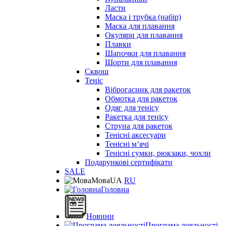
Ласти
Маска і трубка (набір)
Маска для плавання
Окуляри для плавання
Плавки
Шапочки для плавання
Шорти для плавання
Сквош
Теніс
Віброгасник для ракеток
Обмотка для ракеток
Одяг для тенісу
Ракетка для тенісу
Струна для ракеток
Тенісні аксесуари
Тенісні мʼячі
Тенісні сумки, рюкзаки, чохли
Подарункові сертифікати
SALE
Мова
UA
RU
Головна
Новини
Програма лояльності