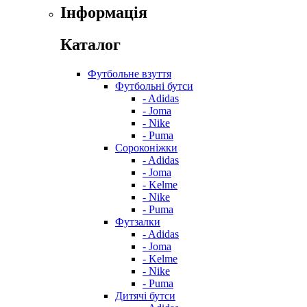
Інформація
Каталог
Футбольне взуття
Футбольні бутси
- Adidas
- Joma
- Nike
- Puma
Сороконіжки
- Adidas
- Joma
- Kelme
- Nike
- Puma
Футзалки
- Adidas
- Joma
- Kelme
- Nike
- Puma
Дитячі бутси