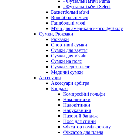
- Футзальні м'ячі Puma
- Футзальні м'ячі Select
Баскетбольні м'ячі
Волейбольні м'ячі
Гандбольні м'ячі
М'ячі для американського футболу
Сумки, Рюкзаки
Рюкзаки
Спортивні сумки
Сумки для взуття
Сумки для м'ячів
Сумки на пояс
Сумки через плече
Медичні сумки
Аксесуари
Аксесуари арбітра
Бандажі
Компресійні гольфи
Наколінники
Налокітники
Нарукавники
Паховий бандаж
Пояс для спини
Фіксатор гомілкостопу
Фіксатор для плеча