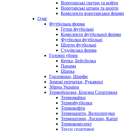
Воротарські светри та кофти
Воротарські штани та шорти
Комплекти воротарської форми
Одяг
Футбольна форма
Гетри футбольні
Комплекти футбольної форми
Футболки футбольні
Шорти футбольні
Суддівська форма
Головні убори
Кепка, Бейсболка
Панама
Шапка
Горловики, Шарфи
Зимові перчатки, Рукавиці
Збірна України
Термобілизна, Білизна Спортивна
Термомайки
Термофутболки
Термокофти
Термошорти, Велосипедки
Термоштани, Лосини, Капрі
Термокомплект
Труси спортивні