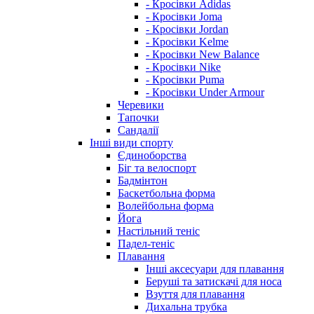
- Кросівки Adidas
- Кросівки Joma
- Кросівки Jordan
- Кросівки Kelme
- Кросівки New Balance
- Кросівки Nike
- Кросівки Puma
- Кросівки Under Armour
Черевики
Тапочки
Сандалії
Інші види спорту
Єдиноборства
Біг та велоспорт
Бадмінтон
Баскетбольна форма
Волейбольна форма
Йога
Настільний теніс
Падел-теніс
Плавання
Інші аксесуари для плавання
Беруші та затискачі для носа
Взуття для плавання
Дихальна трубка