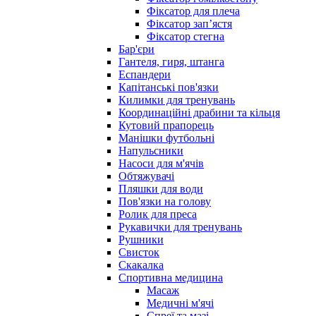
Фіксатор для плеча
Фіксатор запʼястя
Фіксатор стегна
Бар'єри
Гантеля, гиря, штанга
Еспандери
Капітанські пов'язки
Килимки для тренувань
Координаційні драбини та кільця
Кутовий прапорець
Манішки футбольні
Напульсники
Насоси для м'ячів
Обтяжувачі
Пляшки для води
Пов'язки на голову
Ролик для преса
Рукавички для тренувань
Рушники
Свисток
Скакалка
Спортивна медицина
Масаж
Медичні м'ячі
Спреї та мазі