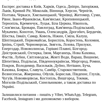
Експрес доставка в Київ, Харків, Одеса, Дніпро, Запоріжжя,
Львів, Кривий Ріг, Миколаїв, Вінниця, Херсон, Чернігів,
Полтава, Черкаси, Хмельницький, Чернівці, Житомир, Суми,
Рівне, Івано-Франківськ, Кам'янське, Кропивницький,
Тернопіль, Кременчук, Луцьк, Біла Церква, Нікополь,
Слов'янськ, Бровари, Павлоград, Кам'янець-Подільський,
Мукачево, Конотоп, Умань, Олександрія, Дрогобич, Бердичів,
Шостка, Ізмаїл, Самар, Ковель, Ніжин, Сміла, Калуш,
Шептицький, Первомайськ, Бориспіль, Коростень, Коломия,
Ірпінь, Стрий, Чорноморськ, Звягель, Лозова, Прилуки,
Енергодар, Нововолинськ, Горішні Плавні, Білгород-
Дністровський, Охтирка, Ізюм, Марганець, Нова Каховка,
Фастів, Лубни, Світловодськ, Жовті Води, Вараш, Вишневе,
Шепетівка, Подільськ, Південноукраїнськ, Миргород, Ромни,
Покров, Володимир, Васильків, Дубно, Нетішин, Буча,
Каховка, Боярка, Славута, Самбір, Старокостянтинів,
Вознесенськ, Жмеринка, Обухів, Борислав, Південне, Глухів,
Чугуїв, Новояворівськ, Костопіль, Вишгород, Токмак,
Могилів-Подільський, Синельникове, а також доставка по
Україні.
Залишилися питання – пишіть у Viber, WhatsApp, Telegram,
Facebook, Instagram і ми допоможемо з вибором.