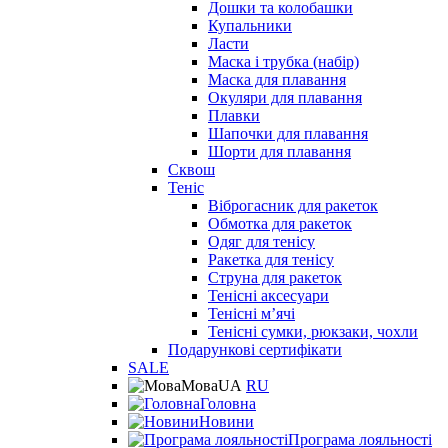
Дошки та колобашки
Купальники
Ласти
Маска і трубка (набір)
Маска для плавання
Окуляри для плавання
Плавки
Шапочки для плавання
Шорти для плавання
Сквош
Теніс
Віброгасник для ракеток
Обмотка для ракеток
Одяг для тенісу
Ракетка для тенісу
Струна для ракеток
Тенісні аксесуари
Тенісні мʼячі
Тенісні сумки, рюкзаки, чохли
Подарункові сертифікати
SALE
Мова
UA
RU
Головна
Новини
Програма лояльності