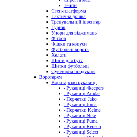
Тейпи
Степ-платформа
Тактична дошка
Тренувальний інвентар
Турнік
Упори для віджимань
Фітбол
Фішки та конуси
Футбольні ворота
Халати
Шипи для бутс
Щитки футбольні
Сувенірна продукція
Воротарям
Воротарські рукавиці
- Рукавиці 4keepers
- Рукавиці Adidas
- Перчатки Jako
- Рукавиці Joma
- Перчатки Kelme
- Рукавиці Nike
- Рукавиці Puma
- Рукавиці Reusch
- Рукавиці Select