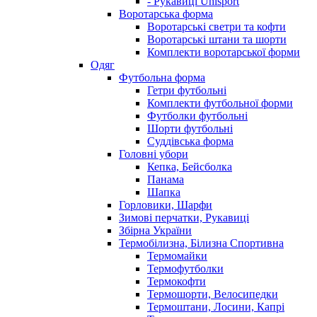
- Рукавиці Uhlsport
Воротарська форма
Воротарські светри та кофти
Воротарські штани та шорти
Комплекти воротарської форми
Одяг
Футбольна форма
Гетри футбольні
Комплекти футбольної форми
Футболки футбольні
Шорти футбольні
Суддівська форма
Головні убори
Кепка, Бейсболка
Панама
Шапка
Горловики, Шарфи
Зимові перчатки, Рукавиці
Збірна України
Термобілизна, Білизна Спортивна
Термомайки
Термофутболки
Термокофти
Термошорти, Велосипедки
Термоштани, Лосини, Капрі