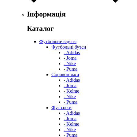
Інформація
Каталог
Футбольне взуття
Футбольні бутси
- Adidas
- Joma
- Nike
- Puma
Сороконіжки
- Adidas
- Joma
- Kelme
- Nike
- Puma
Футзалки
- Adidas
- Joma
- Kelme
- Nike
- Puma