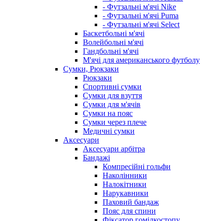
- Футзальні м'ячі Nike
- Футзальні м'ячі Puma
- Футзальні м'ячі Select
Баскетбольні м'ячі
Волейбольні м'ячі
Гандбольні м'ячі
М'ячі для американського футболу
Сумки, Рюкзаки
Рюкзаки
Спортивні сумки
Сумки для взуття
Сумки для м'ячів
Сумки на пояс
Сумки через плече
Медичні сумки
Аксесуари
Аксесуари арбітра
Бандажі
Компресійні гольфи
Наколінники
Налокітники
Нарукавники
Паховий бандаж
Пояс для спини
Фіксатор гомілкостопу