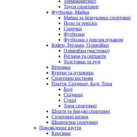
Термокомплект
Труси спортивні
Футболки, Майки
Майки та безрукавки спортивні
Поло та теніски
Сорочки
Футболки
Футболки з довгим рукавом
Кофти, Реглани, Олімпійки
Олімпійки (мастерки)
Реглани та світшоти
Толстовки та худі
Вітровки
Куртки та пуховики
Спортивні костюми
Плаття, Спідниці, Боді, Топи
Боді
Спідниці
Сукні
Топи спортивні
Шорти та бриджі спортивні
Спортивні штани
Шкарпетки спортивні
Повсякденне взуття
Кросівки